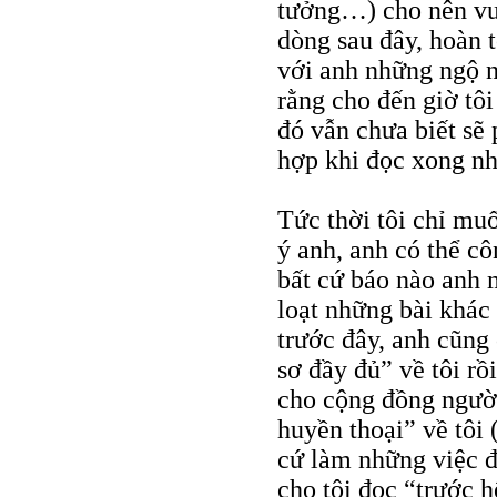
tưởng…) cho nên vượ
dòng sau đây, hoàn 
với anh những ngộ n
rằng cho đến giờ tô
đó vẫn chưa biết sẽ 
hợp khi đọc xong nhữ
Tức thời tôi chỉ muố
ý anh, anh có thể c
bất cứ báo nào anh 
loạt những bài khác 
trước đây, anh cũng 
sơ đầy đủ” về tôi rồ
cho cộng đồng người
huyền thoại” về tôi 
cứ làm những việc đ
cho tôi đọc “trước 