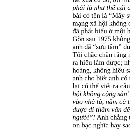
phải là như thế cái 
bài có tên là “Mấy s
mạng xã hội không 
đã phát biểu ở một h
Gòn sau 1975 không 
anh đã “sưu tầm” đư
Tôi chắc chắn rằng 
ra hiểu lầm được; n
hoàng, không hiểu 
anh cho biết anh có 
lại có thể viết ra câ
hội không cộng sản’
vào nhà tù, nằm cả 
được đi thẩm vấn để
người”!
Anh chẳng th
ơn bạc nghĩa hay sa