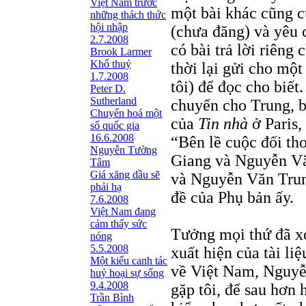
Việt Nam trước
một bài khác cũng c
những thách thức
hội nhập
(chưa đăng) và yêu 
2.7.2008
có bài trả lời riêng
Brook Larmer
Khổ thuỷ
thời lại gửi cho mộ
1.7.2008
tôi) để đọc cho biết
Peter D.
Sutherland
chuyển cho Trung, b
Chuyển hoá một
của
Tin nhà
ở Paris,
số quốc gia
16.6.2008
“Bên lề cuộc đối t
Nguyễn Tường
Giang và Nguyễn Văn
Tâm
Giá xăng dầu sẽ
và Nguyễn Văn Trun
phải hạ
đề của Phụ bản ấy.
7.6.2008
Việt Nam đang
cảm thấy sức
Tưởng mọi thứ đã xo
nóng
5.5.2008
xuất hiện của tài li
Một kiểu canh tác
về Việt Nam, Nguyễ
huỷ hoại sự sống
9.4.2008
gặp tôi, để sau hơn h
Trần Bình