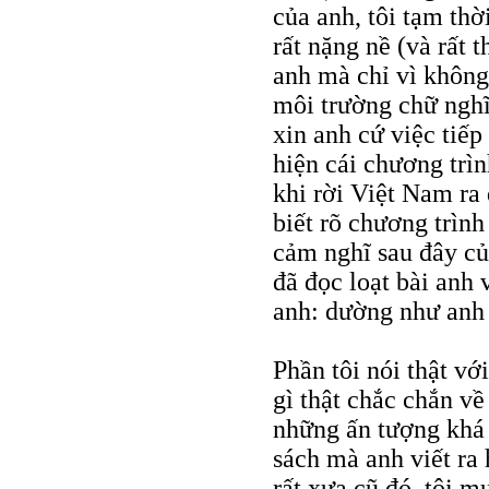
của anh, tôi tạm th
rất nặng nề (và rất 
anh mà chỉ vì không
môi trường chữ nghĩa
xin anh cứ việc tiế
hiện cái chương trì
khi rời Việt Nam ra
biết rõ chương trình
cảm nghĩ sau đây củ
đã đọc loạt bài anh 
anh: dường như anh 
Phần tôi nói thật vớ
gì thật chắc chắn về
những ấn tượng khá 
sách mà anh viết ra 
rất xưa cũ đó, tôi m