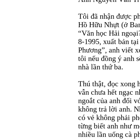
Tôi đã nhận được pho
Hồ Hữu Nhựt (ở Ban
“Văn học Hải ngoại?
8-1995, xuất bản tạ
Phương”, anh viết x
tôi nếu đồng ý anh 
nhà lần thứ ba.
Thú thật, đọc xong ha
vẫn chưa hết ngạc nh
ngoắt của anh đối vớ
không trả lời anh. N
có vẻ không phải ph
từng biết anh như mộ
nhiều lần uống cà p