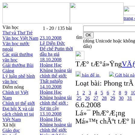
trang
Văn học
1 - 20 / 135 bài
Thơ và Thơ Trẻ
tìm
23.10.2008
Văn học Việt Nam
(dùng Unicode hoặc khôn
Lê Diễn Đức
Văn học nước
dấu)
Đế chế Putin thời
ngoài
dầu hạ giá
Các giải thưởng
18.10.2008
văn học
TÆ° tÆ°á»Ÿng
VÄƒ
Hoàng Hạc
Giải thưởng Bùi
Khủng hoảng tài
Giáng
bản để in
Gửi bài nà
chính thế giới:
Lý luận phê bình
Thất nghiệp
văn học
Loạt bài:
Phong trÃ 
14.10.2008
Điểm nóng
Hoàng Hạc
Chính trị Việt
1
2
3
4
5
6
7
8
9
1
Khủng hoảng tài
Nam
25
26
27
28
29
30
31
chính thế giới :
Chính trị thế giới
6.6.2008
Sự tin cậy
Đại hội X và cải
Lá»¯ PhÆ°Æ¡ng
13.10.2008
cách chính trị tại
Hoàng Hạc
Việt Nam
Má»™t chÃºt tÆ° l
Khủng hoảng tài
Xã hội
chính thế giới:
Giáo dục