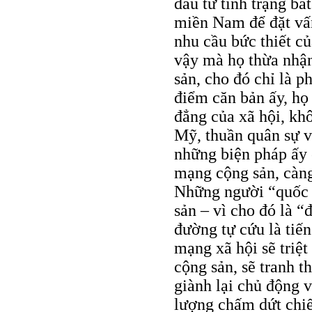
đầu từ tình trạng bấ
miền Nam để đặt vấ
nhu cầu bức thiết c
vậy mà họ thừa nhận
sản, cho đó chỉ là p
điểm căn bản ấy, họ
đẳng của xã hội, kh
Mỹ, thuần quân sự 
những biện pháp ấy 
mạng cộng sản, càng
Những người “quốc 
sản – vì cho đó là “đ
đường tự cứu là tiế
mạng xã hội sẽ triệt
cộng sản, sẽ tranh t
giành lại chủ động 
lượng chấm dứt chiế