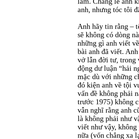
lắm. Chẳng lẽ anh k
anh, nhưng tóc tôi đ
Anh hãy tin rằng – t
sẽ không có dòng nà
những gì anh viết về
bài anh đã viết. Anh
vở lẫn đời tư, trong 
động dư luận “hải ng
mặc dù với những ch
đó kiện anh về tội v
vấn đề không phải n
trước 1975) không có
vẫn nghĩ rằng anh cũ
là không phải như vậ
viết như vậy, không
nữa (vốn chẳng xa lạ