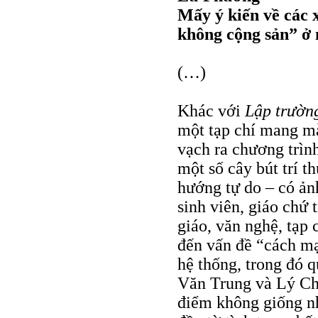
Mấy ý kiến về các 
không cộng sản” ở
(…)
Khác với
Lập trườn
một tạp chí mang màu
vạch ra chương trình
một số cây bút trí t
hướng tự do – có ản
sinh viên, giáo chứ 
giáo, văn nghệ, tạp 
đến vấn đề “cách m
hệ thống, trong đó 
Văn Trung và Lý Chá
điểm không giống nh