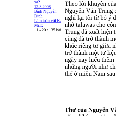
xa?
Theo lời khuyên của
12.3.2008
Nguyễn Văn Trung đ
Bình Nguyên
Định
nghĩ lại tôi từ bỏ ý
Làm toán với K.
nhờ talawas cho côn
Marx
1 - 20 / 135 bài
Trung đã xuất hiện 
cũng đã trở thành m
khúc riêng tư giữa 
trở thành một tư li
ngày nay hiểu thêm p
những người như chú
thế ở miền Nam sau
Thư của Nguyễn Vă