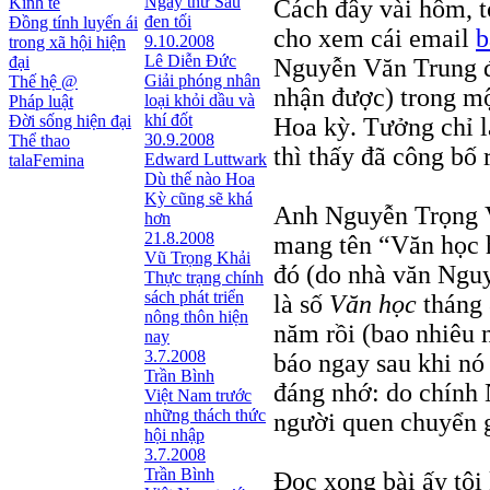
Ngày thứ Sáu
Kinh tế
Cách đây vài hôm, t
đen tối
Đồng tính luyến ái
cho xem cái email
b
9.10.2008
trong xã hội hiện
Lê Diễn Đức
đại
Nguyễn Văn Trung đ
Giải phóng nhân
Thế hệ @
nhận được) trong mộ
loại khỏi dầu và
Pháp luật
khí đốt
Đời sống hiện đại
Hoa kỳ. Tưởng chỉ l
30.9.2008
Thể thao
thì thấy đã công bố r
Edward Luttwark
talaFemina
Dù thế nào Hoa
Kỳ cũng sẽ khá
Anh Nguyễn Trọng V
hơn
21.8.2008
mang tên “Văn học h
Vũ Trọng Khải
đó (do nhà văn Nguy
Thực trạng chính
sách phát triển
là số
Văn học
tháng 
nông thôn hiện
năm rồi (bao nhiêu 
nay
3.7.2008
báo ngay sau khi nó
Trần Bình
đáng nhớ: do chính
Việt Nam trước
những thách thức
người quen chuyển 
hội nhập
3.7.2008
Trần Bình
Đọc xong bài ấy tôi 