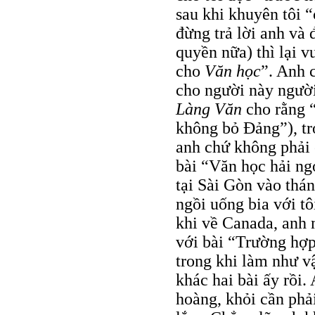
sau khi khuyên tôi “
đừng trả lời anh và
quyền nữa) thì lại v
cho
Văn học
”. Anh 
cho người này người 
Làng Văn
cho rằng 
không bỏ Đảng”), tro
anh chứ không phải 
bài “Văn học hải ngo
tại Sài Gòn vào thán
ngồi uống bia với tô
khi về Canada, anh
với bài “Trường hợ
trong khi làm như v
khác hai bài ấy rồi
hoàng, khỏi cần phả