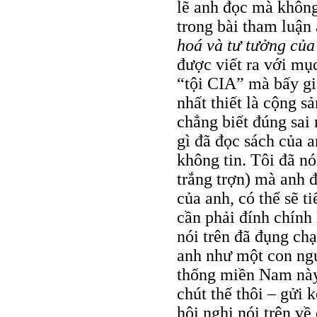
lẽ anh đọc mà không
trong bài tham luận
hoá và tư tưởng củ
được viết ra với mục
“tội CIA” mà bấy gi
nhất thiết là cộng s
chẳng biết đúng sai
gì đã đọc sách của a
không tin. Tôi đã nó
trắng trợn) mà anh đ
của anh, có thể sẽ ti
cần phải đính chính
nói trên đã đụng chạ
anh như một con ngư
thống miền Nam này,
chút thế thôi – gửi 
hội nghị nói trên về