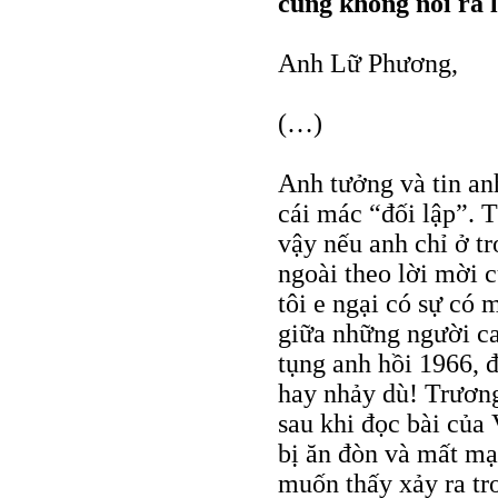
cũng không nói ra
Anh Lữ Phương,
(…)
Anh tưởng và tin an
cái mác “đối lập”. 
vậy nếu anh chỉ ở t
ngoài theo lời mời
tôi e ngại có sự có 
giữa những người ca
tụng anh hồi 1966, 
hay nhảy dù! Trươn
sau khi đọc bài của
bị ăn đòn và mất m
muốn thấy xảy ra tr