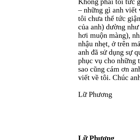
Không phải tôi tức g
– những gì anh viết 
tôi chưa thể tức giậ
của anh) dường như 
hơi muộn màng), nhấ
nhậu nhẹt, ở trên mả
anh đã sử dụng sự q
phục vụ cho những t
sao cũng cám ơn anh 
viết về tôi. Chúc an
Lữ Phương
Lữ Phương