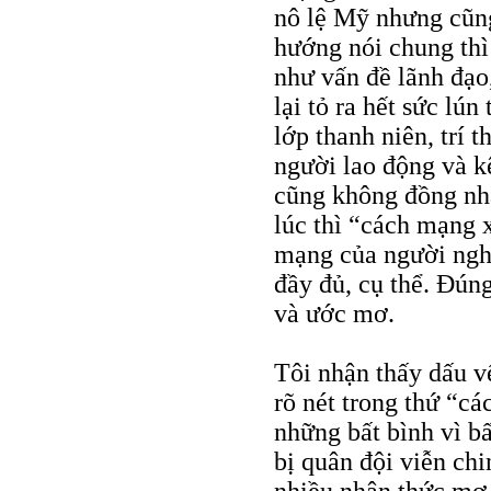
nô lệ Mỹ nhưng cũng
hướng nói chung thì
như vấn đề lãnh đạo
lại tỏ ra hết sức lú
lớp thanh niên, trí 
người lao động và kê
cũng không đồng nhấ
lúc thì “cách mạng 
mạng của người ngh
đầy đủ, cụ thể. Đún
và ước mơ.
Tôi nhận thấy dấu vế
rõ nét trong thứ “c
những bất bình vì bấ
bị quân đội viễn ch