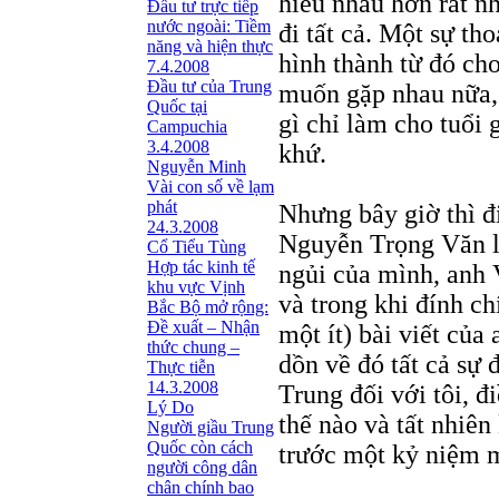
hiểu nhau hơn rất n
Đầu tư trực tiếp
nước ngoài: Tiềm
đi tất cả. Một sự th
năng và hiện thực
hình thành từ đó cho
7.4.2008
Đầu tư của Trung
muốn gặp nhau nữa,
Quốc tại
gì chỉ làm cho tuổi
Campuchia
3.4.2008
khứ.
Nguyễn Minh
Vài con số về lạm
phát
Nhưng bây giờ thì đ
24.3.2008
Nguyễn Trọng Văn lê
Cổ Tiểu Tùng
Hợp tác kinh tế
ngủi của mình, anh 
khu vực Vịnh
và trong khi đính ch
Bắc Bộ mở rộng:
Đề xuất – Nhận
một ít) bài viết của
thức chung –
dồn về đó tất cả sự
Thực tiễn
14.3.2008
Trung đối với tôi, 
Lý Do
thế nào và tất nhiên
Người giầu Trung
Quốc còn cách
trước một kỷ niệm m
người công dân
chân chính bao