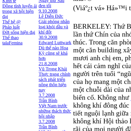
Ngày thứ Sáu
Kinh tế
đen tối
Đồng tính luyến ái
(Viáº¿t vá» Há»™i 
9.10.2008
trong xã hội hiện
Lê Diễn Đức
đại
Giải phóng nhân
Thế hệ @
BERKELEY: Thứ Bảy
loại khỏi dầu và
Pháp luật
khí đốt
Đời sống hiện đại
lần thứ Chín của nhó
30.9.2008
Thể thao
thúc. Trong căn phò
Edward Luttwark
talaFemina
Dù thế nào Hoa
một căn building xâ
Kỳ cũng sẽ khá
mươi anh chị em, phầ
hơn
21.8.2008
hết cái cảm nghĩ c
Vũ Trọng Khải
người trên tuổi “ngũ
Thực trạng chính
sách phát triển
của họ mang một chi
nông thôn hiện
một chuỗi dài của n
nay
3.7.2008
biến cố. Không như
Trần Bình
không khí đông đúc v
Việt Nam trước
những thách thức
tiết nguội lạnh giữ
hội nhập
không khí Hội thảo l
3.7.2008
Trần Bình
rãi của mọi người đã