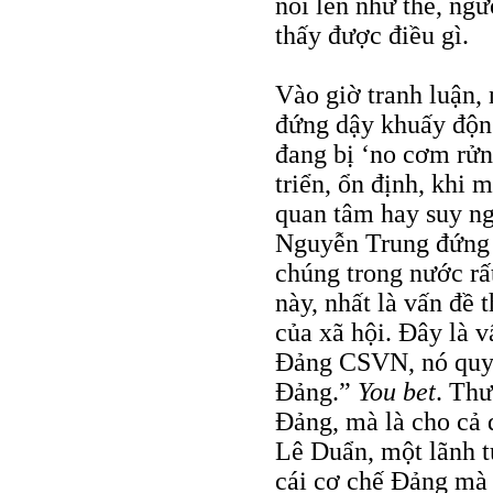
nói lên như thế, ng
thấy được điều gì.
Vào giờ tranh luận,
đứng dậy khuấy động
đang bị ‘no cơm rửn
triển, ổn định, khi 
quan tâm hay suy ng
Nguyễn Trung đứng 
chúng trong nước rấ
này, nhất là vấn đề 
của xã hội. Đây là v
Đảng CSVN, nó quyết
Đảng.”
You bet
. Thư
Đảng, mà là cho cả 
Lê Duẩn, một lãnh tụ
cái cơ chế Đảng mà 