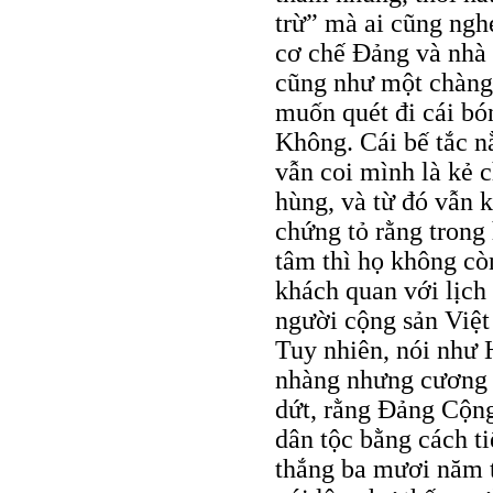
trừ” mà ai cũng ngh
cơ chế Đảng và nhà
cũng như một chàng 
muốn quét đi cái bó
Không. Cái bế tắc 
vẫn coi mình là kẻ c
hùng, và từ đó vẫn 
chứng tỏ rằng trong
tâm thì họ không cò
khách quan với lịch
người cộng sản Việt
Tuy nhiên, nói như
nhàng nhưng cương 
dứt, rằng Đảng Cộn
dân tộc bằng cách ti
thắng ba mươi năm t