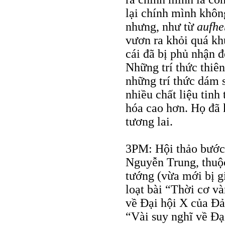
lại chính mình không
nhưng, như từ
aufhe
vươn ra khỏi quá kh
cái đã bị phủ nhận đ
Những trí thức thiê
những trí thức dám 
nhiều chất liệu tinh
hóa cao hơn. Họ đã 
tương lai.
3PM: Hội thảo bước 
Nguyễn Trung, thuộ
tướng (vừa mới bị gi
loạt bài “Thời cơ v
về Đại hội X của Đả
“Vài suy nghĩ về Đạ