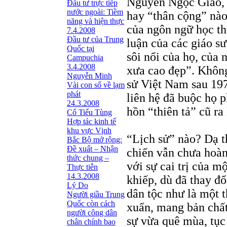
Nguyễn Ngọc Giao, s
Đầu tư trực tiếp
nước ngoài: Tiềm
hay “thân cộng” nào
năng và hiện thực
của ngôn ngữ học th
7.4.2008
Đầu tư của Trung
luận của các giáo sư
Quốc tại
sôi nổi của họ, của
Campuchia
3.4.2008
xưa cao đẹp”. Không
Nguyễn Minh
sử Việt Nam sau 1975
Vài con số về lạm
phát
liên hệ đã buộc họ p
24.3.2008
hồn “thiên tả” cũ r
Cổ Tiểu Tùng
Hợp tác kinh tế
khu vực Vịnh
“Lịch sử” nào? Dạ t
Bắc Bộ mở rộng:
Đề xuất – Nhận
chiến vẫn chưa hoàn
thức chung –
với sự cai trị của m
Thực tiễn
14.3.2008
khiếp, dù đã thay đổ
Lý Do
dân tộc như là một 
Người giầu Trung
Quốc còn cách
xuẩn, mang bản chất
người công dân
sự vừa quê mùa, tục 
chân chính bao