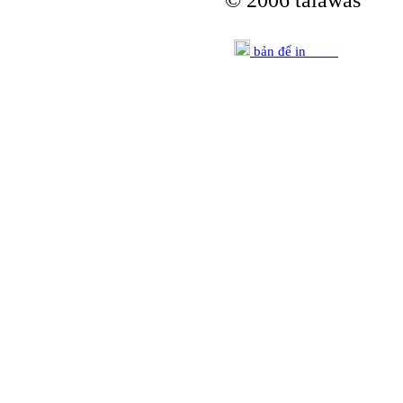
© 2006 talawas
bản để in