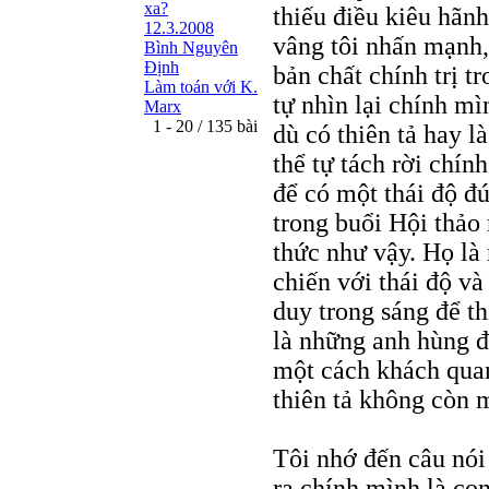
xa?
thiếu điều kiêu hãn
12.3.2008
vâng tôi nhấn mạnh,
Bình Nguyên
Định
bản chất chính trị t
Làm toán với K.
tự nhìn lại chính mì
Marx
1 - 20 / 135 bài
dù có thiên tả hay 
thể tự tách rời chín
để có một thái độ đ
trong buổi Hội thảo 
thức như vậy. Họ là
chiến với thái độ và
duy trong sáng để th
là những anh hùng để
một cách khách quan
thiên tả không còn m
Tôi nhớ đến câu nói
ra chính mình là co