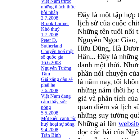
Việt Nam trước
những thách thức
hội nhập
Đây là một tập hợp t
2.7.2008
lịch sử của cuộc ch
Brook Larmer
Khổ thuỷ
Những tên tuổi nổi 
1.7.2008
Nguyễn Ngọc Giao, 
Peter D.
Sutherland
Hữu Dũng, Hà Dươn
Chuyển hoá một
Hân... Đây là những 
số quốc gia
16.6.2008
danh một thời. Nhưn
Nguyễn Tường
phần nói chuyện của
Tâm
Giá xăng dầu sẽ
là năm nay, tôi khôn
phải hạ
những năm thời họ c
7.6.2008
Việt Nam đang
giả và phân tích của
cảm thấy sức
quan điểm và lịch s
nóng
5.5.2008
những suy tưởng qu
Một kiểu canh tác
Những ai lên
websit
huỷ hoại sự sống
9.4.2008
đọc các bài của Ng
Trần Bình