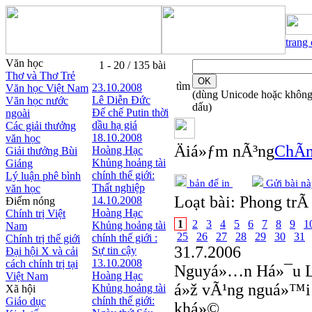
trang
Văn học
1 - 20 / 135 bài
Thơ và Thơ Trẻ
tìm
23.10.2008
Văn học Việt Nam
(dùng Unicode hoặc khôn
Lê Diễn Đức
Văn học nước
dấu)
Đế chế Putin thời
ngoài
dầu hạ giá
Các giải thưởng
18.10.2008
văn học
Äiá»ƒm nÃ³ng
ChÃ­n
Hoàng Hạc
Giải thưởng Bùi
Khủng hoảng tài
Giáng
chính thế giới:
Lý luận phê bình
bản để in
Gửi bài nà
Thất nghiệp
văn học
Loạt bài:
Phong trÃ 
14.10.2008
Điểm nóng
Hoàng Hạc
Chính trị Việt
1
2
3
4
5
6
7
8
9
1
Khủng hoảng tài
Nam
25
26
27
28
29
30
31
chính thế giới :
Chính trị thế giới
31.7.2006
Sự tin cậy
Đại hội X và cải
13.10.2008
cách chính trị tại
Nguyá»…n Há»¯u 
Hoàng Hạc
Việt Nam
á»ž vÃ¹ng nguá»™i 
Khủng hoảng tài
Xã hội
chính thế giới:
Giáo dục
khá»©