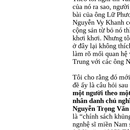
của nó ra sao, người
bài của ông Lữ Phư
Nguyễn Vy Khanh có
cộng sản từ bỏ nó t
khơi khơi. Nhưng tô
ở đây lại không thíc
làm rõ mối quan hệ
Trung với các ông 
Tôi cho rằng đó mới
đề ấy là câu hỏi sau
một người theo một
nhân danh chủ nghĩ
Nguyễn Trọng Văn
là “chính sách khủn
ngnhệ sĩ miền Nam 