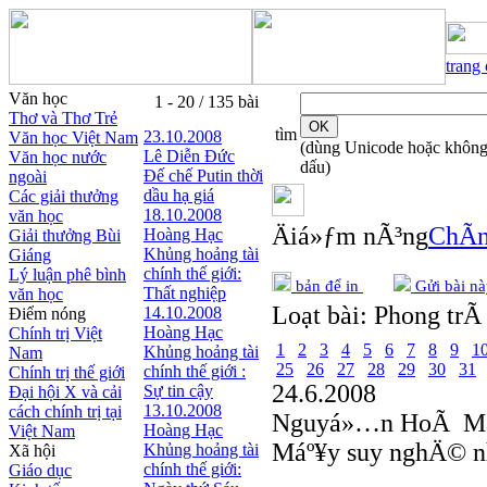
trang
Văn học
1 - 20 / 135 bài
Thơ và Thơ Trẻ
tìm
23.10.2008
Văn học Việt Nam
(dùng Unicode hoặc khôn
Lê Diễn Đức
Văn học nước
dấu)
Đế chế Putin thời
ngoài
dầu hạ giá
Các giải thưởng
18.10.2008
văn học
Äiá»ƒm nÃ³ng
ChÃ­n
Hoàng Hạc
Giải thưởng Bùi
Khủng hoảng tài
Giáng
chính thế giới:
Lý luận phê bình
bản để in
Gửi bài nà
Thất nghiệp
văn học
Loạt bài:
Phong trÃ 
14.10.2008
Điểm nóng
Hoàng Hạc
Chính trị Việt
1
2
3
4
5
6
7
8
9
1
Khủng hoảng tài
Nam
25
26
27
28
29
30
31
chính thế giới :
Chính trị thế giới
24.6.2008
Sự tin cậy
Đại hội X và cải
13.10.2008
cách chính trị tại
Nguyá»…n HoÃ M
Hoàng Hạc
Việt Nam
Máº¥y suy nghÄ© n
Khủng hoảng tài
Xã hội
chính thế giới:
Giáo dục