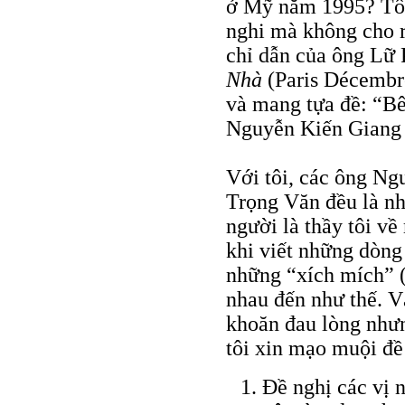
ở Mỹ năm 1995? Tôi 
nghi mà không cho r
chỉ dẫn của ông Lữ 
Nhà
(Paris Décembr
và mang tựa đề: “Bê
Nguyễn Kiến Giang
Với tôi, các ông N
Trọng Văn đều là nh
người là thầy tôi về
khi viết những dòng 
những “xích mích” (
nhau đến như thế. V
khoăn đau lòng như
tôi xin mạo muội đề
Đề nghị các vị 