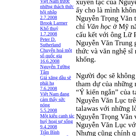
xuyên tạc của Nguy
Việt Nam trước
những thách thức
ấy cho là mình khôn
hội nhập
Nguyễn Trọng Văn t
2.7.2008
Brook Larmer
chí
Văn học
ở Mỹ nă
Khổ thuỷ
cấu kết với ông Lữ 
1.7.2008
Peter D.
Nguyễn Văn Trung gọ
Sutherland
thức và văn nghệ sĩ
Chuyển hoá một
số quốc gia
khống.
16.6.2008
Nguyễn Tường
Tâm
Người đọc sẽ không 
Giá xăng dầu sẽ
tham dự của những 
phải hạ
7.6.2008
“Ý kiến ngắn” của ta
Việt Nam đang
Nguyễn Văn Lục tr
cảm thấy sức
nóng
talawas với những lờ
5.5.2008
Nguyễn Trọng Văn v
Một kiểu canh tác
huỷ hoại sự sống
Nguyễn Văn Lục với 
9.4.2008
Nhưng cũng chính qu
Trần Bình