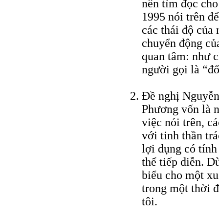
nên tìm đọc ch
1995 nói trên đ
các thái độ của
chuyển động của
quan tâm: như c
người gọi là “đ
Đề nghị Nguyễn
Phương vốn là n
việc nói trên, c
với tinh thần tr
lợi dụng có tính
thể tiếp diễn. D
biểu cho một xu
trong một thời 
tôi.