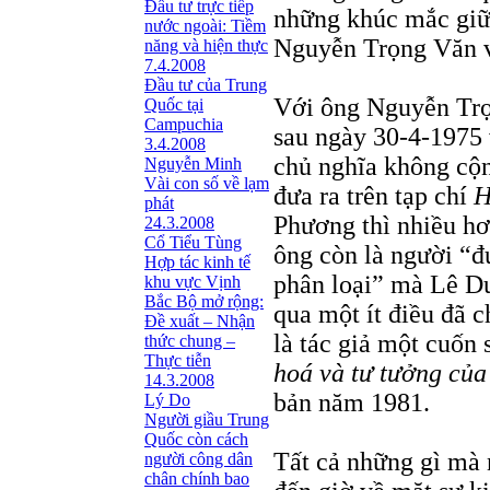
Đầu tư trực tiếp
những khúc mắc giữ
nước ngoài: Tiềm
Nguyễn Trọng Văn v
năng và hiện thực
7.4.2008
Đầu tư của Trung
Với ông Nguyễn Trọ
Quốc tại
Campuchia
sau ngày 30-4-1975 
3.4.2008
chủ nghĩa không cộ
Nguyễn Minh
Vài con số về lạm
đưa ra trên tạp chí
H
phát
Phương thì nhiều hơ
24.3.2008
Cổ Tiểu Tùng
ông còn là người “đ
Hợp tác kinh tế
phân loại” mà Lê D
khu vực Vịnh
Bắc Bộ mở rộng:
qua một ít điều đã 
Đề xuất – Nhận
là tác giả một cuốn
thức chung –
Thực tiễn
hoá và tư tưởng củ
14.3.2008
bản năm 1981.
Lý Do
Người giầu Trung
Quốc còn cách
Tất cả những gì mà 
người công dân
chân chính bao