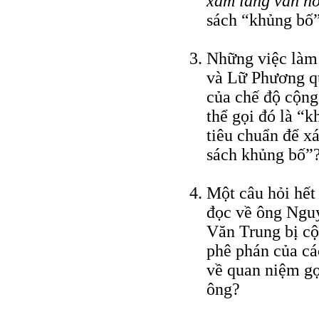
xâm lăng văn h
sách “khủng bố”
Những việc làm
và Lữ Phương qu
của chế độ cộng
thể gọi đó là “k
tiêu chuẩn để x
sách khủng bố”
Một câu hỏi hết
đọc về ông Nguy
Văn Trung bị cộ
phê phán của c
về quan niệm gọ
ông?