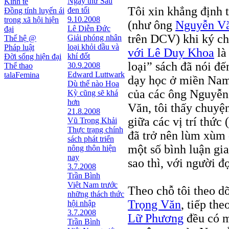
Ngày thứ Sáu
Kinh tế
Tôi xin khẳng định 
đen tối
Đồng tính luyến ái
9.10.2008
trong xã hội hiện
(như ông
Nguyễn V
Lê Diễn Đức
đại
trên DCV) khi ký ch
Giải phóng nhân
Thế hệ @
loại khỏi dầu và
Pháp luật
với Lê Duy Khoa
là
khí đốt
Đời sống hiện đại
loại” sách đã nói đế
30.9.2008
Thể thao
Edward Luttwark
talaFemina
dạy học ở miền Nam
Dù thế nào Hoa
của các ông Nguyễn
Kỳ cũng sẽ khá
hơn
Văn, tôi thấy chuyệ
21.8.2008
giữa các vị trí thức 
Vũ Trọng Khải
Thực trạng chính
đã trở nên lùm xùm q
sách phát triển
một số bình luận gia
nông thôn hiện
nay
sao thì, với người đọ
3.7.2008
Trần Bình
Việt Nam trước
Theo chỗ tôi theo dõ
những thách thức
Trọng Văn
, tiếp th
hội nhập
3.7.2008
Lữ Phương
đều có m
Trần Bình