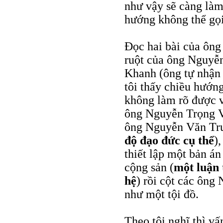
như vậy sẽ càng làm
hướng không thể gọi
Đọc hai bài của ông
ruột của ông Nguyễ
Khanh (ông tự nhận 
tôi thấy chiều hướng
không làm rõ được v
ông Nguyễn Trọng V
ông Nguyễn Văn Tru
độ đạo đức cụ thể
)
thiết lập một bản án
cộng sản (
một luận 
hệ
) rồi cột các ôn
như một tội đồ.
Theo tôi nghĩ thì vấ