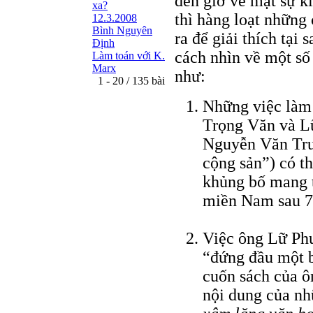
đến giờ về mặt sự ki
xa?
thì hàng loạt những
12.3.2008
Bình Nguyên
ra để giải thích tại 
Định
cách nhìn về một số 
Làm toán với K.
Marx
như:
1 - 20 / 135 bài
Những việc làm 
Trọng Văn và L
Nguyễn Văn Tru
cộng sản”) có th
khủng bố mang t
miền Nam sau 7
Việc ông Lữ Ph
“đứng đầu một b
cuốn sách của 
nội dung của nh