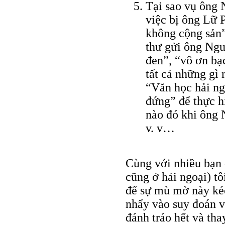
Tại sao vụ ông 
việc bị ông Lữ 
không cộng sản”
thư gửi ông Ngu
đen”, “vô ơn bạ
tất cả những gì
“Văn học hải ng
đứng” để thực h
nào đó khi ông
v. v…
Cùng với nhiều bạn
cũng ở hải ngoại) t
để sự mù mờ này ké
nhẩy vào suy đoán vô
đánh tráo hết và tha