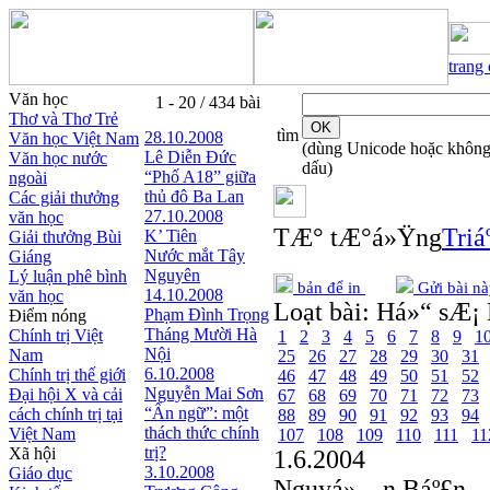
trang
Văn học
1 - 20 / 434 bài
Thơ và Thơ Trẻ
tìm
28.10.2008
Văn học Việt Nam
(dùng Unicode hoặc khôn
Lê Diễn Đức
Văn học nước
dấu)
“Phố A18” giữa
ngoài
thủ đô Ba Lan
Các giải thưởng
27.10.2008
văn học
TÆ° tÆ°á»Ÿng
Triá
K’ Tiên
Giải thưởng Bùi
Nước mắt Tây
Giáng
Nguyên
Lý luận phê bình
bản để in
Gửi bài nà
14.10.2008
văn học
Loạt bài:
Há»“ sÆ¡ 
Phạm Đình Trọng
Điểm nóng
Tháng Mười Hà
Chính trị Việt
1
2
3
4
5
6
7
8
9
1
Nội
Nam
25
26
27
28
29
30
31
6.10.2008
Chính trị thế giới
46
47
48
49
50
51
52
Nguyễn Mai Sơn
Đại hội X và cải
67
68
69
70
71
72
73
“Ẩn ngữ”: một
cách chính trị tại
88
89
90
91
92
93
94
thách thức chính
Việt Nam
107
108
109
110
111
11
trị?
Xã hội
1.6.2004
3.10.2008
Giáo dục
Nguyá»…n Báº£n