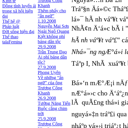
Trương Công
Kinh tế
Khanh
Đồng tính luyến ái
Tráº§n Äá»©c Tháº
Thêm phẩy cho
trong xã hội hiện
“ẩn ngữ”
đại
lá»¯ hÃ nh váº¥t vá
1.10.2008
Thế hệ @
Nguyễn Mai Sơn
Pháp luật
NhÃ¢n Ä‘á»c bÃ i 
Ngài Ngô Quang
Đời sống hiện đại
Kiệt không phỉ
Thể thao
hÃ nh váº¥t váº£
" c
báng dân tộc
talaFemina
29.9.2008
Nhá»¯ng ngÆ°á»i l
Trần Trung Đạo
Ai phỉ báng dân
tộc?
Táº­p I, NhÃ xuáº¥
27.9.2008
Phong Uyên
Về những “ẩn
Bá»‘n mÆ°Æ¡i nÄƒm 
ngữ” của ông
Trương Công
nÆ°á»›c cho Ä‘áº¿n 
Khanh
26.9.2008
lÃ quÃ£ng thá»i g
Tưởng Năng Tiến
Buộc cẳng chim
nguyá»‡n tráº£i qu
trời
25.9.2008
Trương Công
nháº­p vá»›i triáº¿