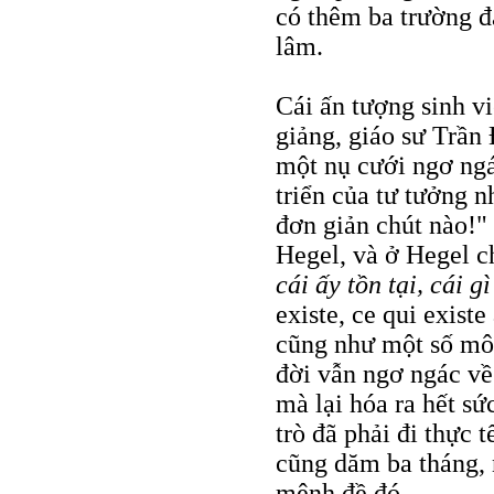
có thêm ba trường 
lâm.
Cái ấn tượng sinh vi
giảng, giáo sư Trần
một nụ cưới ngơ ngá
triển của tư tưởng n
đơn giản chút nào!"
Hegel, và ở Hegel c
cái ấy tồn tại, cái gì
existe, ce qui existe
cũng như một số môn
đời vẫn ngơ ngác về
mà lại hóa ra hết sứ
trò đã phải đi thực 
cũng dăm ba tháng, 
mệnh đề đó.