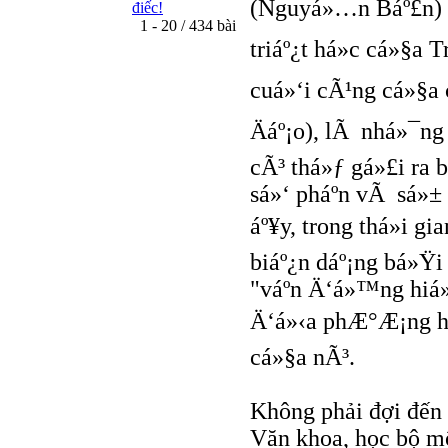
(Nguyá»…n Báº£n) v
điếc!
1 - 20 / 434 bài
triáº¿t há»c cá»§a
cuá»‘i cÃ¹ng cá»§a 
Äáº¡o), lÃ nhá»¯n
cÃ³ thá»ƒ gá»£i ra
sá»‘ pháº­n vÃ sá»±
áº¥y, trong thá»i 
biáº¿n dáº¡ng bá»Ÿi
"váº­n Ä‘á»™ng hiá»
Ä‘á»‹a phÆ°Æ¡ng hoÃ
cá»§a nÃ³.
Không phải đợi đến 
Văn khoa, học bộ mô