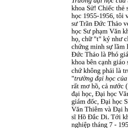
Trường đại học của 
khoa Sử! Chiếc thẻ 
học 1955-1956, tôi 
sư Trần Đức Thảo v
học Sư phạm Văn kh
họ, chữ "t" ký như c
chứng minh sự lầm l
Đức Thảo là Phó gi
khoa bên cạnh giá
chứ không phải là t
"
trường đại học của
rất mơ hồ, cả nước 
đại học, Đại học Vă
giám đốc, Đại học S
Văn Thiêm và Đại h
sĩ Hồ Đắc Di. Tới kh
nghiệp tháng 7 - 19