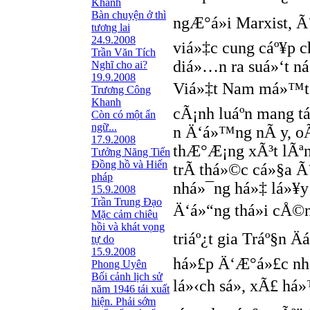
Khanh
Bàn chuyện ở thì
ngÆ°á»i Marxist, 
tương lai
24.9.2008
viá»‡c cung cáº¥p 
Trần Văn Tích
diá»…n ra suá»‘t ná
Nghĩ cho ai?
19.9.2008
Viá»‡t Nam má»™t b
Trương Công
Khanh
cÃ¡nh luáº­n mang tá
Còn có một ẩn
ngữ...
n Ä‘á»™ng nÃ y, o
17.9.2008
thÆ°Æ¡ng xÃ³t lÃªn
Tưởng Năng Tiến
Đồng hồ và Hiến
trÃ­ thá»©c cá»§a Ã
pháp
nhá»¯ng há»‡ lá»¥y
15.9.2008
Trần Trung Đạo
Ä‘á»“ng thá»i cÅ©n
Mặc cảm chiêu
hồi và khát vọng
triáº¿t gia Tráº§n Ä
tự do
15.9.2008
há»£p Ä‘Æ°á»£c nhá»
Phong Uyên
Bối cảnh lịch sử
lá»‹ch sá»­, xÃ£ há
năm 1946 tái xuất
hiện. Phải sớm