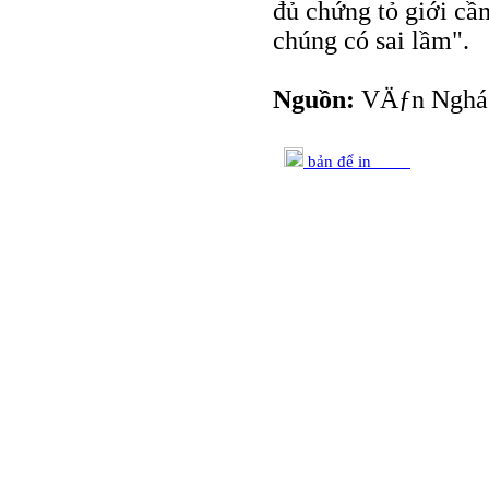
đủ chứng tỏ giới cầ
chúng có sai lầm".
Nguồn:
VÄƒn Nghá»
bản để in