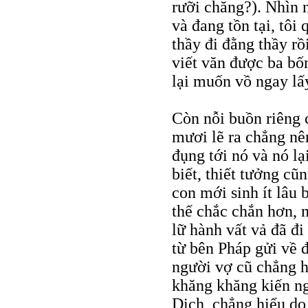
rưỡi chăng?). Nhìn n
và đang tồn tại, tôi
thầy đi đằng thầy rồi
viết văn được ba bố
lại muốn vồ ngay lấy
Còn nỗi buồn riêng
mươi lẽ ra chẳng nê
đụng tới nó và nó lại
biết, thiết tưởng cũ
con mới sinh ít lâu 
thế chắc chắn hơn, 
lữ hành vất vả đã đi
từ bên Pháp gửi về 
người vợ cũ chẳng h
khăng khăng kiến ng
Dịch, chẳng hiểu d