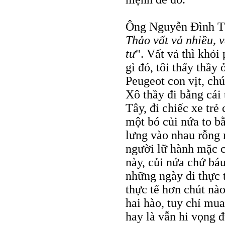
Ông Nguyễn Đình Th
Thảo vất vả nhiều, 
tư
". Vất vả thì khỏi
gì đó, tôi thấy thầy
Peugeot con vịt, chú
Xô thầy đi bằng cái 
Tây, đi chiếc xe tr
một bó củi nứa to b
lưng vào nhau rỗng n
người lữ hành mặc 
này, củi nứa chứ bá
những ngày đi thực 
thực tế hơn chút nà
hai hào, tuy chỉ mua
hay là vẫn hi vọng 