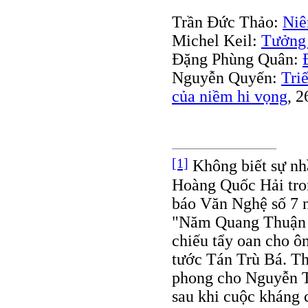
Trần Đức Thảo:
Niê
Michel Keil:
Tưởng
Đặng Phùng Quân:
Nguyễn Quyến:
Tri
của niềm hi vọng
, 2
[1]
Không biết sự nh
Hoàng Quốc Hải tron
báo Văn Nghệ số 7 n
"Năm Quang Thuận 
chiếu tẩy oan cho ô
tước Tán Trù Bá. T
phong cho Nguyễn T
sau khi cuộc kháng 