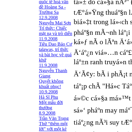
tá»± do cá»§a nÃ³" 
quốc tế hoá vấn
đề Hoàng Sa -
tÆ°á»Ÿng thuáº§n lÃ
Trường Sa
12.9.2008
biá»‡t trong lá»‹ch
Nguyễn Mai Sơn
Trí thức: Chiếc
pháº§n mÃ¬nh láº¡i
mặt nạ và trò diễn
11.9.2008
ká»ƒ nÃ o lÃªn Ä‘á»
Tiêu Dao Bảo Cự
talawas, trí thức
Ä‘áº¿n viá»…n cáº£
và bài học về quá
khứ
láº±n ranh truyá»n
11.9.2008
Nguyễn Thanh
Ä‘Ã¢y: bÃ i phÃ¡t n
Giang
Quyết không
táº¡p chÃ­ "Há»c T
khuất phục!
10.9.2008
á»©c cá»§a má»™t n
Hà Sĩ Phu
Một mẩu đời
thường
sá»‘ pháº­n may má
8.9.2008
Trần Văn Trạng
tiáº¿ng nÃ³i suy t
Thử “thêm một
lời” với một kẻ