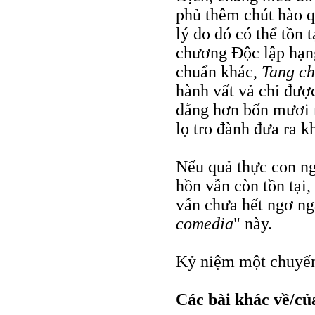
phủ thêm chút hào q
lý do đó có thể tồn
chương Độc lập hạng
chuẩn khác,
Tang ch
hành vất vả chỉ đư
dằng hơn bốn mươi 
lọ tro đành đưa ra 
Nếu quả thực con ngư
hồn vẫn còn tồn tại,
vẫn chưa hết ngơ ng
comedia
" này.
Kỷ niệm một chuyến
Các bài khác về/củ