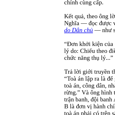
chính cùng cấp.
Kết quả, theo ông l
Nghĩa — đọc được v
do Dân chủ
— như s
“Đơn khởi kiện của 
lý do: Chiếu theo điề
chức năng thụ lý...”
Trả lời giới truyền 
“Toà án lập ra là để
toà án, công dân, nh
rừng.” Và ông hình 
trận banh, đội banh
B là đơn vị hành chí
toà án phải có trên 