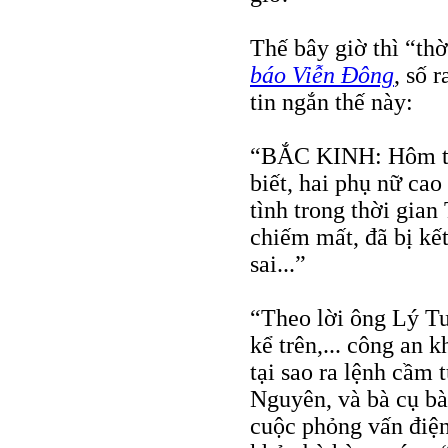
Thế bây giờ thì “thờ
báo Viễn Đông
, số 
tin ngắn thế này:
“BẮC KINH: Hôm thứ
biết, hai phụ nữ ca
tình trong thời gian
chiếm mất, đã bị kết
sai...”
“Theo lời ông Lý Tu
kể trên,... công an 
tại sao ra lệnh cầm 
Nguyên, và bà cụ b
cuộc phỏng vấn điện 