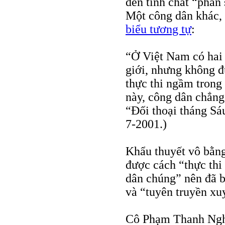
đến tính chất “phấn
Một công dân khác, 
biểu tương tự
:
“Ở Việt Nam có hai 
giới, nhưng không đ
thực thi ngầm trong
này, công dân chẳng
“Đối thoại tháng S
7-2001.)
Khẩu thuyết vô bằn
được cách “thực thi
dân chúng” nên đã bị
và “tuyên truyền xu
Cô Phạm Thanh Nghi