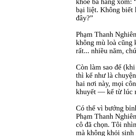
khỏe bà hàng xóm: 
bại liệt. Không biết
đây?”
Phạm Thanh Nghiên 
không mù loà cũng kh
rất... nhiều năm, ch
Còn làm sao để (khi
thì kể như là chuyệ
hai nơi này, mọi côn
khuyết — kể từ lúc 
Có thể vì bướng bỉnh
Phạm Thanh Nghiên 
cô đã chọn. Tôi nh
mà không khỏi sinh