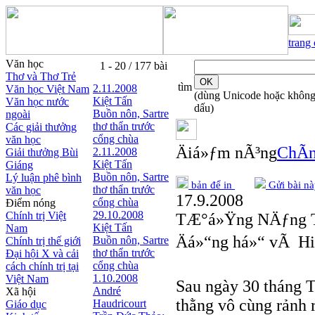
trang
Văn học
1 - 20 / 177 bài
Thơ và Thơ Trẻ
tìm
2.11.2008
Văn học Việt Nam
(dùng Unicode hoặc khôn
Kiệt Tấn
Văn học nước
dấu)
Buồn nôn, Sartre
ngoài
thơ thẩn trước
Các giải thưởng
cổng chùa
văn học
Äiá»ƒm nÃ³ng
ChÃ­n
2.11.2008
Giải thưởng Bùi
Kiệt Tấn
Giáng
Buồn nôn, Sartre
Lý luận phê bình
bản để in
Gửi bài nà
thơ thẩn trước
văn học
17.9.2008
cổng chùa
Điểm nóng
29.10.2008
Chính trị Việt
TÆ°á»Ÿng NÄƒng T
Kiệt Tấn
Nam
Äá»“ng há»“ vÃ Hi
Buồn nôn, Sartre
Chính trị thế giới
thơ thẩn trước
Đại hội X và cải
cổng chùa
cách chính trị tại
1.10.2008
Việt Nam
Sau ngày 30 tháng T
André
Xã hội
thằng vô cùng rảnh 
Haudricourt
Giáo dục