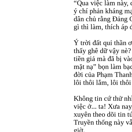
“Qua việc làm này, 
ý chí phản kháng m
dân chủ rằng Đảng C
gì thì làm, thích áp
Ý trời đất quỉ thần 
thấy ghê dữ vậy nè? 
tiền giả mà đã bị và
mặt nạ” bọn làm bạc 
đời của Phạm Thanh 
lôi thôi lắm, lôi thôi
Không tin cứ thử nh
việc ở... ta! Xưa n
xuyên theo dõi tin t
Truyền thống này vẫ
giờ.