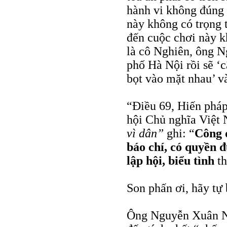
hành vi không đúng 
này không có trọng 
đến cuộc chơi này k
là cô Nghiên, ông N
phố Hà Nội rồi sẽ ‘
bọt vào mặt nhau’ và
“Điều 69, Hiến phá
hội Chủ nghĩa Việt
vì dân”
ghi: “
Công d
báo chí, có quyền đ
lập hội, biểu tình
th
Son phấn ơi, hãy tự 
Ông Nguyễn Xuân Ng