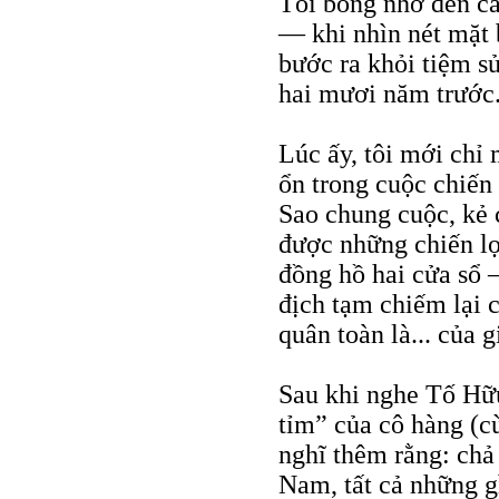
Tôi bỗng nhớ đến cá
— khi nhìn nét mặt b
bước ra khỏi tiệm s
hai mươi năm trước
Lúc ấy, tôi mới chỉ
ổn trong cuộc chiến 
Sao chung cuộc, kẻ 
được những chiến lợ
đồng hồ hai cửa sổ 
địch tạm chiếm lại c
quân toàn là... của g
Sau khi nghe Tố Hữu
tỉm” của cô hàng (cù
nghĩ thêm rằng: chả
Nam, tất cả những g