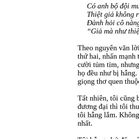
Có anh bộ đội m
Thiệt giả không 
Đành hỏi cô nàng
“Giả mà như thiệ
Theo nguyên văn lời
thứ hai, nhấn mạnh 
cười tủm tỉm, nhưng 
họ đều như bị hẫng. 
giọng thơ quen thuộ
Tất nhiên, tôi cũng
đương đại thì tôi th
tôi hẫng lắm. Không 
nhất.