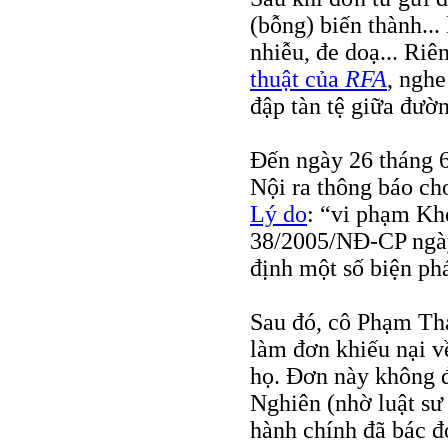
(bỗng) biến thành...
nhiễu, đe doạ... R
thuật của
RFA
, ngh
đập tàn tệ giữa đườ
Đến ngày 26 tháng 
Nội ra thông báo ch
Lý do
: “vi phạm Kh
38/2005/NĐ-CP ngày
định một số biện ph
Sau đó, cô Phạm Th
làm đơn khiếu nại v
họ. Đơn này không đ
Nghiên (nhờ luật sư
hành chính đã bác đơ