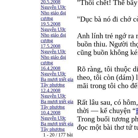
"Thôi chết! Thế bây
20.5.2008
Nguyễn Ước
Nho giáo đại
"Dục bà nó đi chớ c
cương
19.5.2008
Nguyễn Ước
Anh lính trẻ ngớ ra 
Nho giáo đại
cương
buồn thiu. Người thợ
17.5.2008
cũng buồn không kém
Nguyễn Ước
Nho giáo đại
cương
Rõ ràng, tôi thuộc 
16.4.2008
Nguyễn Ước
theo, tôi còn (dám)
Ba mươi triết gia
mãi trong tôi cho đế
Tây phương
12.4.2008
Nguyễn Ước
Rất lâu sau, có hôm
Ba mươi triết gia
Tây phương
thời — kể chuyện “
10.4.2008
Trong buổi tương p
Nguyễn Ước
Ba mươi triết gia
đọc một bài thơ tứ t
Tây phương
1 - 20 / 177 bài