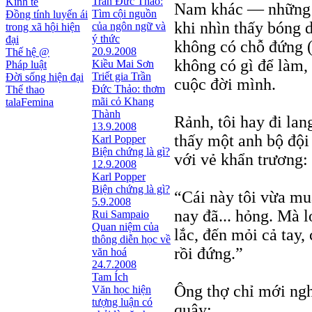
Trần Đức Thảo:
Kinh tế
Nam khác — những k
Tìm cội nguồn
Đồng tính luyến ái
khi nhìn thấy bóng 
của ngôn ngữ và
trong xã hội hiện
ý thức
đại
không có chỗ đứng 
20.9.2008
Thế hệ @
không có gì để làm, 
Kiều Mai Sơn
Pháp luật
Triết gia Trần
Đời sống hiện đại
cuộc đời mình.
Ðức Thảo: thơm
Thể thao
mãi cỏ Khang
talaFemina
Thành
Rảnh, tôi hay đi lan
13.9.2008
thấy một anh bộ đội
Karl Popper
Biện chứng là gì?
với vẻ khẩn trương:
12.9.2008
Karl Popper
Biện chứng là gì?
“Cái này tôi vừa m
5.9.2008
nay đã... hỏng. Mà l
Rui Sampaio
Quan niệm của
lắc, đến mỏi cả tay,
thông diễn học về
rồi đứng.”
văn hoá
24.7.2008
Tam Ích
Ông thợ chỉ mới ngh
Văn học hiện
tượng luận có
quậy: