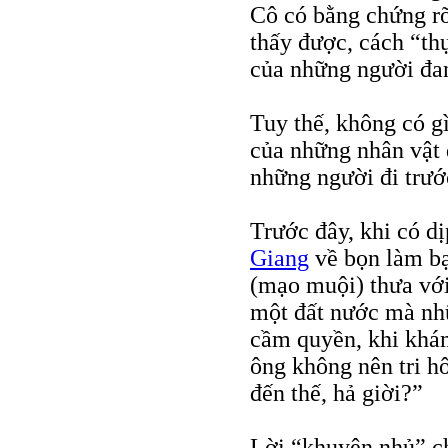
Cô có bằng chứng rõ
thấy được, cách “th
của những người đa
Tuy thế, không có g
của những nhân vật 
những người đi trướ
Trước đây, khi có dị
Giang
về bọn làm bạ
(mạo muội) thưa với
một đất nước mà nhữ
cầm quyền, khi khá
ông không nên tri hô
đến thế, hả giời?”
Lời “khuyên nhủ” ch