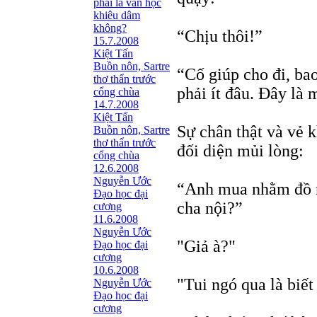
phải là văn học
khiêu dâm
không?
“Chịu thôi!”
15.7.2008
Kiệt Tấn
Buồn nôn, Sartre
“Cố giúp cho đi, ba
thơ thẩn trước
phải ít đâu. Đây là 
cổng chùa
14.7.2008
Kiệt Tấn
Sự chân thật và vẻ 
Buồn nôn, Sartre
thơ thẩn trước
đối diện mủi lòng:
cổng chùa
12.6.2008
Nguyễn Ước
“Anh mua nhằm đồ r
Ðạo học đại
cha nội?”
cương
11.6.2008
Nguyễn Ước
"Giả à?"
Ðạo học đại
cương
10.6.2008
"Tui ngó qua là biết
Nguyễn Ước
Ðạo học đại
cương