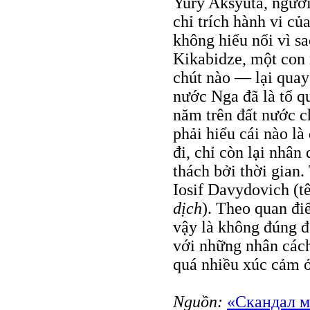
Yury Aksyuta, người
chỉ trích hành vi của
không hiểu nổi vì s
Kikabidze, một con 
chút nào — lại quay
nước Nga đã là tổ q
năm trên đất nước ch
phải hiểu cái nào là 
đi, chỉ còn lại nhân
thách bởi thời gian.
Iosif Davydovich (
dịch
). Theo quan đi
vậy là không đúng đ
với những nhân cách
quá nhiều xúc cảm ở
Nguồn:
«Скандал м