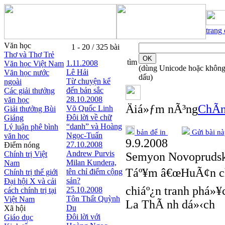
trang
Văn học
1 - 20 / 325 bài
Thơ và Thơ Trẻ
tìm
1.11.2008
Văn học Việt Nam
(dùng Unicode hoặc khôn
Lê Hải
Văn học nước
dấu)
Từ chuyện kể
ngoài
đến bản sắc
Các giải thưởng
28.10.2008
văn học
Äiá»ƒm nÃ³ng
ChÃ­n
Võ Quốc Linh
Giải thưởng Bùi
Đôi lời về chữ
Giáng
“danh” và Hoàng
Lý luận phê bình
bản để in
Gửi bài nà
Ngọc-Tuấn
văn học
9.9.2008
27.10.2008
Điểm nóng
Andrew Purvis
Chính trị Việt
Semyon Novopruds
Milan Kundera,
Nam
Táº¥m â€œHuÃ¢n c
tên chỉ điểm cộng
Chính trị thế giới
sản?
Đại hội X và cải
chiáº¿n tranh phá»¥c
25.10.2008
cách chính trị tại
Tôn Thất Quỳnh
Việt Nam
La ThÃ nh dá»‹ch
Du
Xã hội
Đôi lời với
Giáo dục