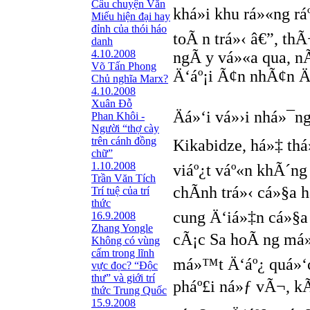
Câu chuyện Văn
khá»i khu rá»«ng r
Miếu hiện đại hay
đỉnh của thói háo
toÃ n trá»‹ â€”, th
danh
4.10.2008
ngÃ y vá»«a qua, n
Võ Tấn Phong
Ä‘áº¡i Ã¢n nhÃ¢n Ä
Chủ nghĩa Marx?
4.10.2008
Xuân Đỗ
Äá»‘i vá»›i nhá»¯n
Phan Khôi -
Người “thợ cày
trên cánh đồng
Kikabidze, há»‡ thá»
chữ”
1.10.2008
viáº¿t váº«n khÃ´n
Trần Văn Tích
chÃ­nh trá»‹ cá»§a 
Trí tuệ của trí
thức
cung Ä‘iá»‡n cá»§a
16.9.2008
Zhang Yongle
cÃ¡c Sa hoÃ ng má»
Không có vùng
cấm trong lĩnh
má»™t Ä‘áº¿ quá»‘c 
vực đọc? “Ðộc
thư” và giới trí
pháº£i ná»ƒ vÃ¬, kÃ
thức Trung Quốc
15.9.2008