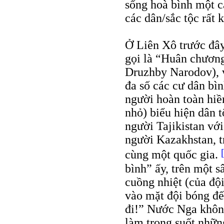
sống hoà bình một c
các dân/sắc tộc rất 
Ở Liên Xô trước đây
gọi là “Huân chươn
Druzhby Narodov), v
đa số các cư dân b
người hoàn toàn hiề
nhỏ) biểu hiện dân 
người Tajikistan vớ
người Kazakhstan, t
cùng một quốc gia.
bình” ấy, trên một 
cuồng nhiệt (của đ
vào mặt đội bóng đế
đi!” Nước Nga không
làm trong suốt nhữn