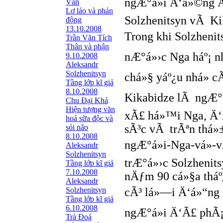
ngÆ°á»i Ä‘á»©ng Ä
Văn
Lơ láo và phản
Solzhenitsyn vÃ Ki
động
13.10.2008
Trong khi Solzhenit
Trần Văn Tích
Thân và phận
nÆ°á»›c Nga háº¡ n
9.10.2008
Aleksandr
Solzhenitsyn
chá»§ yáº¿u nhá» c
Tầng lớp kĩ giả
8.10.2008
Kikabidze lÃ ngÆ°á»
Chu Đại Khả
Hiện tượng văn
xÃ£ há»™i Nga, Ä‘
hoá sữa độc và
sÃ³c vÃ trÃªn thá»
sỏi não
8.10.2008
ngÆ°á»i-Nga-vá»
Aleksandr
Solzhenitsyn
trÆ°á»›c Solzhenit
Tầng lớp kĩ giả
7.10.2008
nÄƒm 90 cá»§a tháº
Aleksandr
Solzhenitsyn
cÃ³ lá»—i Ä‘á»“ng 
Tầng lớp kĩ giả
6.10.2008
ngÆ°á»i Ä‘Ã£ phÃ¡
Trà Đoá