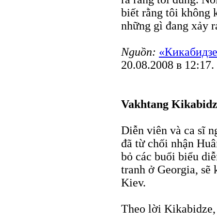
biết rằng tôi không 
những gì đang xảy ra 
Nguồn:
«Кикабидзе
20.08.2008 в 12:17.
Vakhtang Kikabidze
Diễn viên và ca sĩ 
đã từ chối nhận Hu
bỏ các buổi biểu di
tranh ở Georgia, sẽ 
Kiev.
Theo lời Kikabidze, 