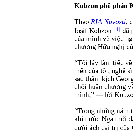
Kobzon phê phán 
Theo
RIA Novosti
, 
[4]
Iosif Kobzon
đã 
của mình về việc ng
chương Hữu nghị củ
“Tôi lấy làm tiếc v
mến của tôi, nghệ s
sau thảm kịch Georg
chối huân chương và
mình,” — lời Kobz
“Trong những năm th
khi nước Nga mới đa
dưới ách cai trị củ