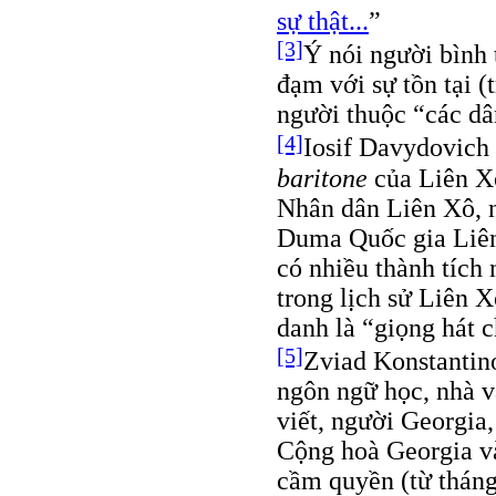
sự thật...
”
[3]
Ý nói người bình 
đạm với sự tồn tại 
người thuộc “các dâ
[4]
Iosif Davydovich
baritone
của Liên Xô
Nhân dân Liên Xô, n
Duma Quốc gia Liên
có nhiều thành tích 
trong lịch sử Liên 
danh là “giọng hát 
[5]
Zviad Konstanti
ngôn ngữ học, nhà v
viết, người Georgia
Cộng hoà Georgia và
cầm quyền (từ tháng