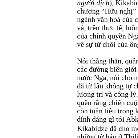
người dịch
), Kikabi
chương “Hữu nghị” 
ngành văn hoá của c
và, trên thực tế, lu
của chính quyền Nga,
về sự từ chối của ôn
Nói thẳng thắn, quâ
các đường biên giới
nước Nga, nói cho ng
đã từ lâu không tự 
lương tri và công l
quên rằng chiến cuộ
còn tuần tiễu trong
dính dáng gì tới Ab
Kikabidze đã cho m
những tờ báo ở Tbili