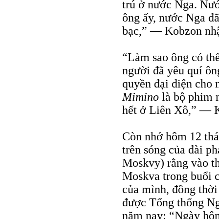
trú ở nước Nga. Nướ
ông ấy, nước Nga đã
bạc,” — Kobzon nhậ
“Làm sao ông có thể
người đã yêu quí ôn
quyền đại diện cho 
Mimino
là bộ phim 
hết ở Liên Xô,” — K
Còn nhớ hôm 12 thá
trên sóng của đài p
Moskvy) rằng vào th
Moskva trong buổi c
của mình, đồng thờ
được Tổng thống Nga
năm nay: “Ngày hôm