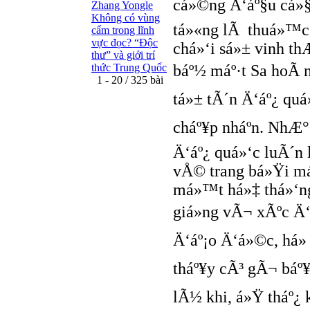
cá»©ng Ä‘áº§u cá»
Zhang Yongle
Không có vùng
tá»«ng lÃ thuá»™c 
cấm trong lĩnh
vực đọc? “Ðộc
chá»‘i sá»± vinh 
thư” và giới trí
thức Trung Quốc
báº½ máº·t Sa hoÃ n
1 - 20 / 325 bài
tá»± tÃ´n Ä‘áº¿ quá»
cháº¥p nháº­n. NhÆ°
Ä‘áº¿ quá»‘c luÃ´n
vÅ© trang bá»Ÿi m
má»™t há»‡ thá»‘ng 
giá»ng vÃ¬ xÃºc Ä‘
Ä‘áº¡o Ä‘á»©c, há»
tháº¥y cÃ³ gÃ¬ báº¥
lÃ½ khi, á»Ÿ tháº¿ 