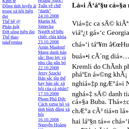
Hoàng Ngọc-
Kinh tế
Lá»i Ä‘áº§u cá»§a
Tuấn về chữ
Đồng tính luyến ái
“danh”
trong xã hội hiện
24.10.2008
đại
Martin M.
Thế hệ @
Viá»‡c ca sÄ© kiÃª
Simecka
Pháp luật
viáº¿t gá»‘c Georgi
Người sở hữu
Đời sống hiện đại
chiếc chìa khóa
Thể thao
23.10.2008
talaFemina
chá»‘i táº¥m â€œH
Amin Maalouf
Mang danh bản
buá»•i cÃ´ng diá»…n
sắc: Bạo lực và
nhu cầu gắn bó
Kremli do ChÃ­nh p
22.10.2008
Jerzy Szacki
pháº£n á»©ng khÃ¡
Bản sắc tập thể
nghiá»‡p ngÆ°á»i 
hay bản sắc xã
hội của cá nhân?
nghá»‡ sÄ© danh ti
17.10.2008
Phạm Phú Đức
cá»§a Buba. Thá»±c
Cách xưng hô và
tính bình đẳng xã
chÆ°a cÃ³ tiá»n lá
hội
16.10.2008
hai láº§n tá»« chá»
Nguyễn Hoàng