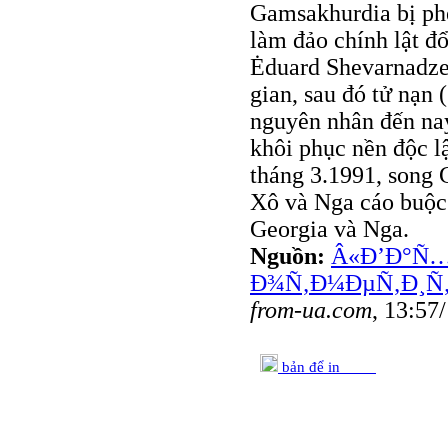
Gamsakhurdia bị phe
làm đảo chính lật đ
Ėduard Shevarnadze,
gian, sau đó tử nạn
nguyên nhân đến nay
khôi phục nền độc l
tháng 3.1991, song 
Xô và Nga cáo buộc 
Georgia và Nga.
Nguồn:
Â«Ð’Ð°Ñ…
Ð¾Ñ‚Ð¼ÐµÑ‚Ð¸Ñ‚
from-ua.com
, 13:57
bản để in