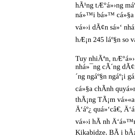
hÃ¹ng tÆ°á»›ng máº
ná»™i bá»™ cá»§a 
vá»›i dÃ¢n sá»‘ nhá
hÆ¡n 245 láº§n so vá
Tuy nhiÃªn, nÆ°á»›
nhá»¯ng cÃ´ng dÃ¢
´ng ngáº§n ngáº¡i g
cá»§a chÃ­nh quyá»
thÃ¡ng TÃ¡m vá»«a
Ä‘áº¿ quá»‘câ€, Ä‘á
vá»›i hÃ nh Ä‘á»™n
Kikabidze. BÃ i b