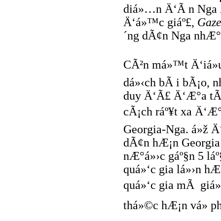
diá»…n Ä‘Ã n Nga Ä
Ä‘á»™c giáº£,
Gaze
´ng dÃ¢n Nga nhÆ° 
CÃ²n má»™t Ä‘iá»u
dá»‹ch bÃ i bÃ¡o, n
duy Ä‘Ã£ Ä‘Æ°a tÃ
cÃ¡ch ráº¥t xa Ä‘Æ°
Georgia-Nga. á»ž 
dÃ¢n hÆ¡n Georgia 
nÆ°á»›c gáº§n 5 lá
quá»‘c gia lá»›n h
quá»‘c gia mÃ giá»
thá»©c hÆ¡n vá» p