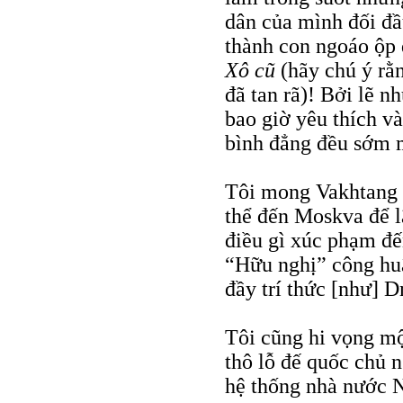
dân của mình đối đầu
thành con ngoáo ộp 
Xô
cũ
(hãy chú ý rằn
đã tan rã)! Bởi lẽ n
bao giờ yêu thích và
bình đẳng đều sớm m
Tôi mong Vakhtang 
thể đến Moskva để 
điều gì xúc phạm đ
“Hữu nghị” công huâ
đầy trí thức [như] 
Tôi cũng hi vọng mộ
thô lỗ đế quốc chủ n
hệ thống nhà nước 