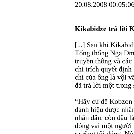
20.08.2008 00:05:0
Kikabidze trả lời 
[...] Sau khi Kikab
Tổng thống Nga Dmi
truyền thông và các
chỉ trích quyết định
chỉ của ông là vội v
đã trả lời một trong
“Hãy cứ để Kobzon 
danh hiệu được nhân 
nhân dân, còn đâu l
đóng vai một người 
ra rằng tôi đúng. Nó