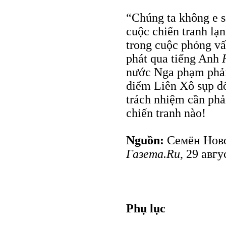
“Chúng ta không e sợ
cuộc chiến tranh lạ
trong cuộc phỏng vấ
phát qua tiếng Anh
nước Nga phạm phải s
điểm Liên Xô sụp đổ.
trách nhiệm cần phả
chiến tranh nào!
Nguồn:
Семён Нов
Газета.Ru
, 29 авгу
Phụ lục