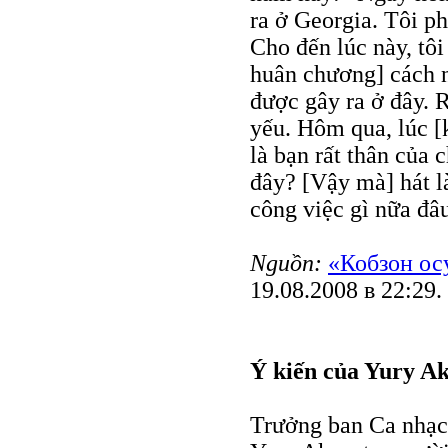
ra ở Georgia. Tôi p
Cho đến lúc này, tôi
huân chương] cách nà
được gây ra ở đây. R
yếu. Hôm qua, lúc 
là bạn rất thân của 
đây? [Vậy mà] hát là
công việc gì nữa đâ
Nguồn:
«Кобзон ос
19.08.2008 в 22:29.
Ý kiến của Yury A
Trưởng ban Ca nhạc