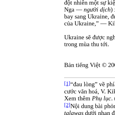
đột nhiên một sự ki
Nga —
người dịch
)
bay sang Ukraine, đ
của Ukraine,” — Kik
Ukraine sẽ được ngh
trong mùa thu tới.
Bản tiếng Việt © 20
[1]
“đau lòng” về phí
cước văn hoá, V. Ki
Xem thêm
Phụ lục
.
[2]
Nội dung bài phỏn
talawas
dưới nhan đ