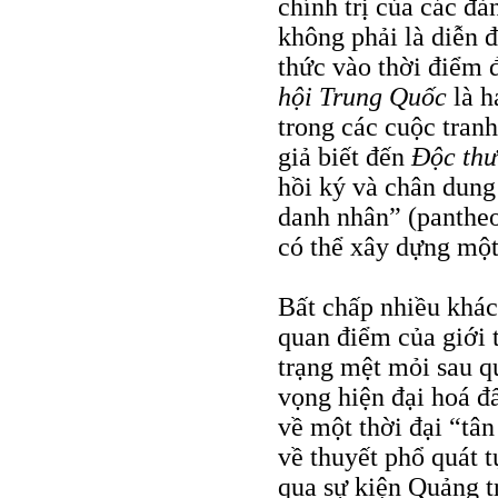
chính trị của các đ
không phải là diễn đ
thức vào thời điểm 
hội Trung Quốc
là h
trong các cuộc tran
giả biết đến
Ðộc thư
hồi ký và chân dung
danh nhân” (pantheo
có thể xây dựng một
Bất chấp nhiều khác
quan điểm của giới t
trạng mệt mỏi sau q
vọng hiện đại hoá đ
về một thời đại “tâ
về thuyết phổ quát t
qua sự kiện Quảng 