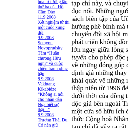
hóa tư tưởng lần
tạp chí này, và chu
thứ ba của Hồ
đọc nổi. Những ngư
Cẩm Đào
11.9.2008
sách biên tập của U
Xét nghiệm tử thi
hướng phê bình mà tr
một cuộc xung
đột
chuyển đổi xã hội m
9.9.2008
phát triển không đồn
Semyon
Novoprudsky
lớn ngay giữa lòng 
Tấm “Huân
tuyển
cho phép độc g
chương Hữu
nghị” và cuộc
về những đóng góp c
chiến tranh phục
định giá những thay
hận
8.9.2008
khái quát về những 
Vakhtang
thập niên từ 1996 đ
Kikabidze
“Không ai nói
dưới thời của đồng 
cho nhân dân
độc giả bên ngoài T
Nga biết sự
thật...”
một cửa sổ hữu ích đ
8.9.2008
thức Cộng hoà Nhân 
Trương Thái Du
Có nên giữ
tạp chí đã gây ra rấ