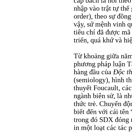
cấp bách là noi the
nhập vào trật tự th
order), theo sự đồn
vậy, sứ mệnh vinh q
tiêu chí đã được mã 
triển, quá khứ và hi
Từ khoảng giữa năm 
phương pháp luận T
hàng đầu của
Ðộc t
(semiology), hình th
thuyết Foucault, cá
ngành biên sử, là nh
thức trẻ. Chuyển độ
biết đến với cái tên
trong đó SDX đóng m
in một loạt các tác