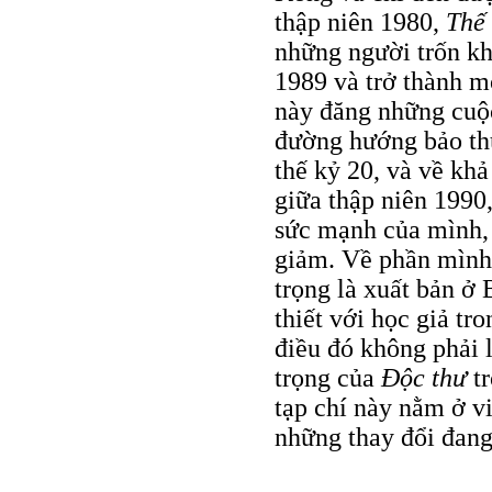
thập niên 1980,
Thế 
những người trốn kh
1989 và trở thành mộ
này đăng những cuộc
đường hướng bảo thủ
thế kỷ 20, và về kh
giữa thập niên 1990,
sức mạnh của mình,
giảm. Về phần mìn
trọng là xuất bản ở 
thiết với học giả t
điều đó không phải 
trọng của
Ðộc thư
tr
tạp chí này nằm ở v
những thay đổi đang 