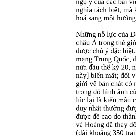
ngụ ý của các bài v
nghĩa tách biệt, mà
hoá sang một hướng
Những nỗ lực của
Ð
châu Á trong thế gi
được chú ý đặc biệt
mạng Trung Quốc, dù
nửa đầu thế kỷ 20, n
này] biến mất; đối v
giới về bản chất có
trong đó hình ảnh củ
lúc lại là kiểu mẫu
duy nhất thường đượ
được đề cao do thàn
và Hoàng đã thay đổi
(dài khoảng 350 tra