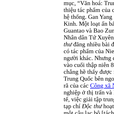
mục, “Văn hoá: Tru
thiệu tác phẩm của 
hệ thống. Gan Yang 
Kinh. Một loạt ấn bả
Guantao và Bao Zun
Nhân dân Tứ Xuyên 
thư
đăng nhiều bài đ
có tác phẩm của Nie
người khác. Nhưng đ
vào cuối thập niên 8
chẳng hề thấy được 
Trung Quốc bên ngoài
rã của các
Công xã 
nghiệp ở thị trấn và
tế, việc giải tập tr
tạp chí
Ðộc thư
hoạt
một câu lạc bộ [tác