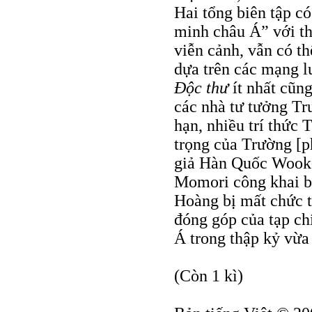
Hai tổng biên tập c
minh châu Á” với thự
viễn cảnh, vẫn có th
dựa trên các mạng lư
Ðộc thư
ít nhất cũng
các nhà tư tưởng Tr
hạn, nhiều trí thức
trọng của Trường [p
giả Hàn Quốc Wook-
Momori công khai bà
Hoàng bị mất chức 
đóng góp của tạp chí
Á trong thập kỷ vừa
(Còn 1 kì)