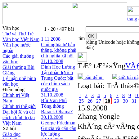
trang
Văn học
1 - 20 / 497 bài
Thơ và Thơ Trẻ
tìm
1.11.2008
Văn học Việt Nam
(dùng Unicode hoặc khôn
Chủ nghĩa tư bản
Văn học nước
dấu)
thắng, không phải
ngoài
chủ nghĩa xã hội
Các giải thưởng
31.10.2008
văn học
TÆ° tÆ°á»Ÿng
VÄƒ
Đinh Học Lương
Giải thưởng Bùi
Tập đoàn lợi ích
Giáng
bản để in
Gửi bài nà
Trung Quốc: bắt
Lý luận phê bình
cóc chính sách
văn học
Loạt bài:
TrÃ­ thá»©
quốc gia
Điểm nóng
31.10.2008
Chính trị Việt
1
2
3
4
5
6
7
8
9
1
Bùi Văn Phú
Nam
25
26
27
28
29
30
31
Tổng thống
Chính trị thế giới
15.9.2008
Barack Obama?
Đại hội X và cải
Zhang Yongle
30.10.2008
cách chính trị tại
George Friedman
Việt Nam
KhÃ´ng cÃ³ vÃ¹ng c
Gruzia và cán cân
Xã hội
lực lượng
Giáo dục