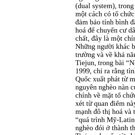
(dual system), trong
một cách có tổ chức
đảm bảo tính bình đẳ
hoá để chuyển cư dân
chất, đây là một chí
Những người khác bà
trường và về khả nă
Tiejun, trong bài 
1999, chỉ ra rằng tì
Quốc xuất phát từ m
nguyên nghèo nàn củ
chính về mặt tổ chứ
xét từ quan điểm nà
mạnh đô thị hoá và 
“quá trình Mỹ-Latin
nghèo đói ở thành th