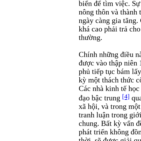
biển để tìm việc. Sự
nông thôn và thành 
ngày càng gia tăng.
khá cao phải trả cho
thường.
Chính những điều nà
được vào thập niên 
phủ tiếp tục bám lấy
kỳ một thách thức cô
Các nhà kinh tế học
[4]
đạo bậc trung
qua
xã hội, và trong một
tranh luận trong giới
chung. Bất kỳ vấn đề
phát triển không đồ
thời, sẽ được giải 