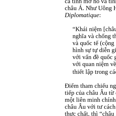
cả tính mơ hồ và tí
châu Á. Như Uông H
Diplomatique
:
“Khái niệm [châu
nghĩa và chống t
và quốc tế (cộng 
hình sự tự diễn g
với vấn đề quốc g
với quan niệm về
thiết lập trong c
Ðiểm tham chiếu n
tiếp của châu Âu từ
một liên minh chính 
châu Âu với tư cách
thực chất, thì “châ