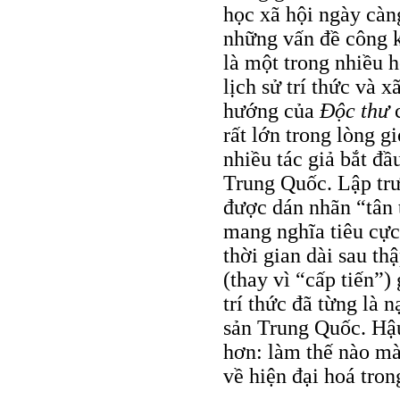
học xã hội ngày càng
những vấn đề công k
là một trong nhiều 
lịch sử trí thức và 
hướng của
Ðộc thư
c
rất lớn trong lòng g
nhiều tác giả bắt đầ
Trung Quốc. Lập trư
được dán nhãn “tân 
mang nghĩa tiêu cực
thời gian dài sau thậ
(thay vì “cấp tiến”)
trí thức đã từng là
sản Trung Quốc. Hậu
hơn: làm thế nào mà 
về hiện đại hoá tron