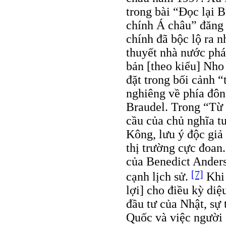
trong bài “Ðọc lại 
chính Á châu” đăng 
chính đã bộc lộ ra n
thuyết nhà nước phá
bản [theo kiểu] Nho
đặt trong bối cảnh “
nghiêng về phía đông
Braudel. Trong “Từ
cầu của chủ nghĩa t
Kông, lưu ý độc giả
thị trường cực đoan
của Benedict Ander
[7]
cạnh lịch sử.
Khi 
lợi] cho điều kỳ di
đầu tư của Nhật, sự
Quốc và việc người