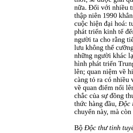
nữa. Ðối với nhiều t
thập niên 1990 khẳn
cuộc hiện đại hoá: t
phát triển kinh tế đế
người ta cho rằng ti
lưu không thể cưỡng
những người khác lạ
hình phát triển Tru
lên; quan niệm về h
càng tỏ ra có nhiều
về quan điểm nổi lê
chắc của sự đồng thu
thức hàng đầu,
Ðộc 
chuyển này, mà còn 
Bộ
Ðộc thư tinh tuy