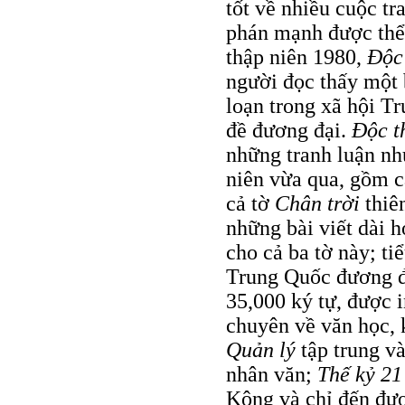
tốt về nhiều cuộc t
phán mạnh được thể 
thập niên 1980,
Ðộc
người đọc thấy một 
loạn trong xã hội T
đề đương đại.
Ðộc t
những tranh luận như
niên vừa qua, gồm 
cả tờ
Chân trời
thiê
những bài viết dài 
cho cả ba tờ này; ti
Trung Quốc đương đạ
35,000 ký tự, được 
chuyên về văn học, 
Quản lý
tập trung v
nhân văn;
Thế kỷ 21
Kông và chỉ đến đượ