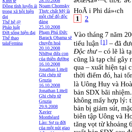
â€œÃá»™c thÆ°â€ 
28.10.2008
Kinh tế
Noam Chomsky
Đồng tính luyến ái
HoÃ i Phi dá»‹ch
Thực chất Mỹ là
trong xã hội hiện
một chế độ độc
đại
1
2
đảng
Thế hệ @
25.10.2008
Pháp luật
Phạm Phú Đức
Đời sống hiện đại
Vào tháng 7 năm 2
Barack Obama sẽ
Thể thao
[1]
tiểu luận
– đã đượ
chuyển hoá
talaFemina
20.10.2008
Ðộc thư
– có lẽ là t
Những đứa con
cũng là tạp chí gây 
của thiên đường
16.10.2008
qua – xuất hiện tại 
Jonathan Littell
thời điểm đó, hai tổ
Ghi chép từ
Gruzia
là Uông Huy và Ho
16.10.2008
Jonathan Littell
bản SDX bãi nhiệm. 
Ghi chép từ
không mấy hợp lý: th
Gruzia
29.9.2008
bản bị giảm sút, mặc
Xavier
biên tập Uông và Ho
Monthéard
Lào: Sự ra đời
tăng vọt từ khoảng 
của một nút giao
xuất bản SDX sau đó 