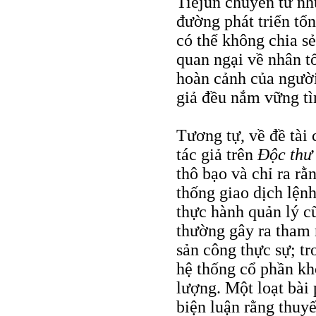
Tiejun chuyển từ nh
đường phát triển tổ
có thể không chia s
quan ngại về nhân tố
hoàn cảnh của người
giả đều nắm vững tì
Tương tự, về đề tài 
tác giả trên
Ðộc thư
thô bạo và chỉ ra rằ
thống giao dịch lệnh
thực hành quản lý c
thường gây ra tham 
sản công thực sự; tr
hệ thống cổ phần kh
lượng. Một loạt bài 
biện luận rằng thuy