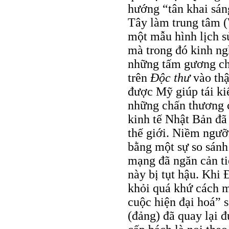
hướng “tân khai sán
Tây làm trung tâm (
một mẫu hình lịch sử
mà trong đó kinh n
những tấm gương chín
trên
Ðộc thư
vào thậ
được Mỹ giúp tái ki
những chấn thương c
kinh tế Nhật Bản đã
thế giới. Niềm ngư
bằng một sự so sánh
mạng đã ngăn cản tiế
này bị tụt hậu. Khi
khỏi quá khứ cách 
cuộc hiện đại hoá” 
(đảng) đã quay lại 