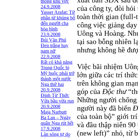
thông khu vực
24.9.2008
của công ty, đòi hỏi
Yasser Arafat: Từ
toàn thời gian (full
phần tử khủng bố
đến người cha
công việc giảng dạy
hòa bình
Uông và Hoàng. Như
23.9.2008
Búi Văn Phú
tại sao bỗng nhiên l
Đen trắng hay
nhưng không hề được
nam nữ
22.9.2008
Rất có khả năng
Việc bãi nhiệm Uông
Trung Quốc bị
Mỹ buộc phải trở
lớn giữa các trí thứ
thành một nước
trên không gian mạn
Nga thứ hai
20.9.2008
góp của
Ðộc thư
“th
Đinh Từ Thức
Những người chống 
Vừa bầu vừa run
20.9.2008
người này đã biến
Ð
Maja Narbutt
của toàn bộ” giới tr
Ba Lan – Ngày
quân Nga rút hết
và đầu thập niên 90
17.9.2008
(new left)” nhỏ, từ 
Làn sóng tự do