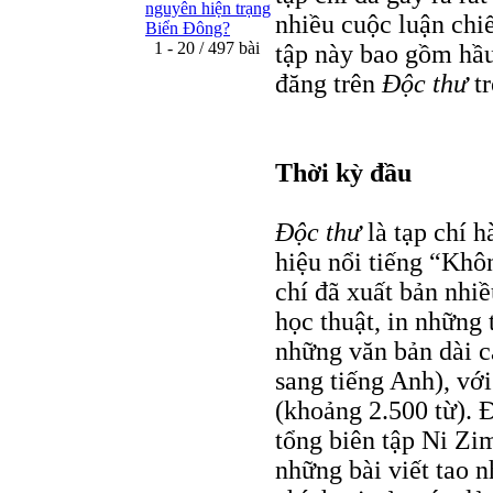
nguyên hiện trạng
nhiều cuộc luận chiế
Biển Đông?
1 - 20 / 497 bài
tập này bao gồm hầu
đăng trên
Ðộc thư
tr
Thời kỳ đầu
Ðộc thư
là tạp chí h
hiệu nổi tiếng “Khô
chí đã xuất bản nhiề
học thuật, in những 
những văn bản dài c
sang tiếng Anh), với
(khoảng 2.500 từ). 
tổng biên tập Ni Zi
những bài viết tao n