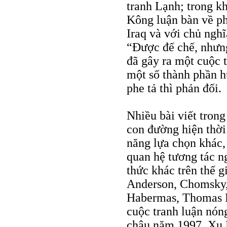
tranh Lạnh; trong k
Kông luận bàn về ph
Iraq và với chủ nghĩ
“Ðược đế chế, nhưn
đã gây ra một cuộc 
một số thành phần h
phe tả thì phản đối.
Nhiều bài viết trong 
con đường hiện thời
năng lựa chọn khác,
quan hệ tương tác n
thức khác trên thế g
Anderson, Chomsky, 
Habermas, Thomas P
cuộc tranh luận nó
châu năm 1997. Xu 