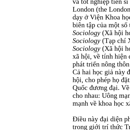
và tốt nghiệp tiến s
London (the London
dạy ở Viện Khoa họ
biên tập của một số
Sociology
(Xã hội h
Sociology
(Tạp chí 
Sociology
(Xã hội họ
xã hội, về tính hiện 
phát triển nông thô
Cả hai học giả này 
hội, cho phép họ đặt
Quốc đương đại. Về 
cho nhau: Uông mạnh
mạnh về khoa học x
Ðiều này đại diện p
trong giới trí thức