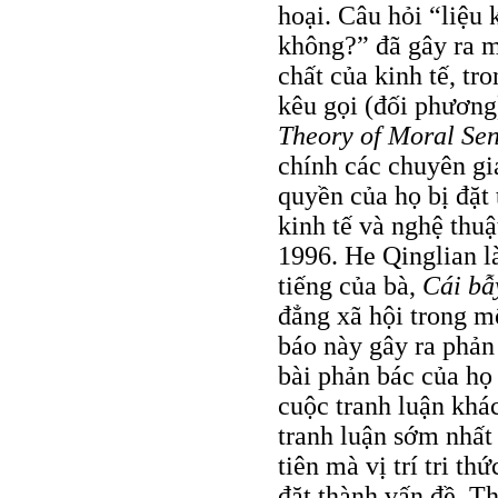
hoại. Câu hỏi “liệu 
không?” đã gây ra m
chất của kinh tế, tr
kêu gọi (đối phương
Theory of Moral Sen
chính các chuyên gi
quyền của họ bị đặt 
kinh tế và nghệ thu
1996. He Qinglian l
tiếng của bà,
Cái bẫ
đẳng xã hội trong m
báo này gây ra phản 
bài phản bác của họ
cuộc tranh luận kh
tranh luận sớm nhất 
tiên mà vị trí tri th
đặt thành vấn đề. T