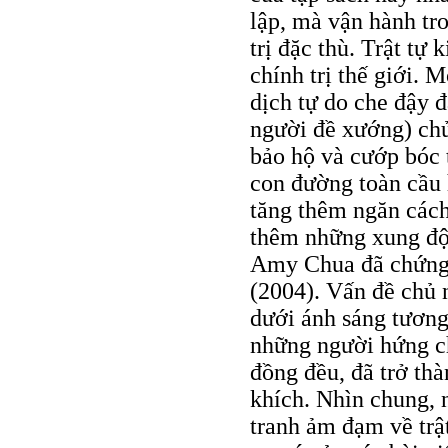
lập, mà vận hành tro
trị đặc thù. Trật tự 
chính trị thế giới. 
dịch tự do che đậy đ
người đề xướng) chủ
bảo hộ và cướp bóc 
con đường toàn cầu 
tăng thêm ngăn cách
thêm những xung đột
Amy Chua đã chứng
(2004). Vấn đề chủ 
dưới ánh sáng tương
những người hứng ch
đồng đều, đã trở th
khích. Nhìn chung, 
tranh ảm đạm về trật 