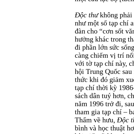
Ðộc thư
không phải 
như một số tạp chí a
đàn cho “cơn sốt văn
hưởng khác trong th
đi phần lớn sức sống
càng chiếm vị trí nổ
với tờ tạp chí này, 
hội Trung Quốc sau n
thức khi đó giảm x
tạp chí thời kỳ 198
sách dân tuý hơn, c
năm 1996 trở đi, s
tham gia tạp chí – ba
Thẩm về hưu,
Ðộc t
bình và học thuật h