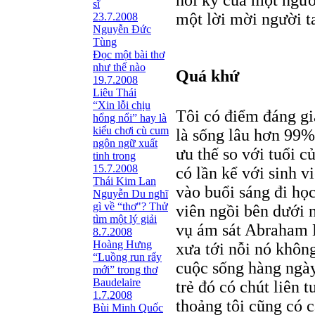
sĩ
một lời mời người ta
23.7.2008
Nguyễn Đức
Tùng
Ðọc một bài thơ
như thế nào
Quá khứ
19.7.2008
Liêu Thái
“Xin lỗi chịu
Tôi có điểm đáng gi
hổng nổi” hay là
kiểu chơi cù cum
là sống lâu hơn 99% 
ngôn ngữ xuất
ưu thế so với tuổi 
tinh trong
15.7.2008
có lần kể với sinh v
Thái Kim Lan
vào buổi sáng đi học
Nguyễn Du nghĩ
gì về “thơ"? Thử
viên ngồi bên dưới 
tìm một lý giải
vụ ám sát Abraham 
8.7.2008
Hoàng Hưng
xưa tới nỗi nó không
“Luồng run rẩy
cuộc sống hàng ngày
mới” trong thơ
Baudelaire
trẻ đó có chút liên 
1.7.2008
thoảng tôi cũng có 
Bùi Minh Quốc