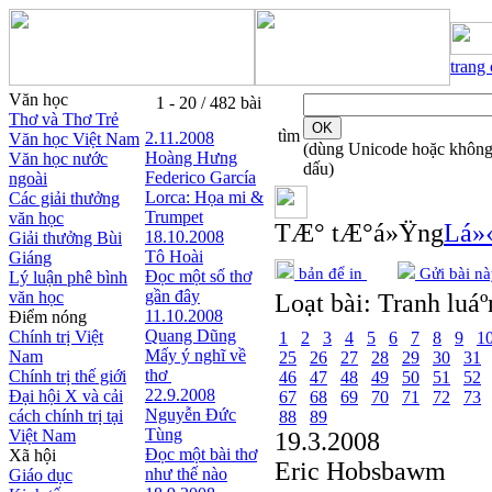
trang
Văn học
1 - 20 / 482 bài
Thơ và Thơ Trẻ
tìm
2.11.2008
Văn học Việt Nam
(dùng Unicode hoặc khôn
Hoàng Hưng
Văn học nước
dấu)
Federico García
ngoài
Lorca: Họa mi &
Các giải thưởng
Trumpet
văn học
TÆ° tÆ°á»Ÿng
Lá»‹
18.10.2008
Giải thưởng Bùi
Tô Hoài
Giáng
bản để in
Gửi bài nà
Đọc một số thơ
Lý luận phê bình
gần đây
văn học
Loạt bài:
Tranh luáº
11.10.2008
Điểm nóng
Quang Dũng
Chính trị Việt
1
2
3
4
5
6
7
8
9
1
Mấy ý nghĩ về
Nam
25
26
27
28
29
30
31
thơ
Chính trị thế giới
46
47
48
49
50
51
52
22.9.2008
Đại hội X và cải
67
68
69
70
71
72
73
Nguyễn Đức
cách chính trị tại
88
89
Tùng
Việt Nam
19.3.2008
Đọc một bài thơ
Xã hội
Eric Hobsbawm
như thế nào
Giáo dục