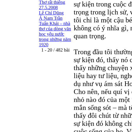
Thơ rất thiêng
sự kiện trong cuộc 
27.5.2008
trọng trong lịch sử
Lê Chí Dũng
Á Nam Trần
tôi chỉ là một cậu 
Tuấn Khải – nhà
không có ý nhĩa gì,
thơ của dòng văn
học yêu nước
quan trọng.
trong những năm
1920
1 - 20 / 482 bài
Trong đầu tôi thườn
sự kiện đó, thấy nó 
thấy những chuyện xả
liệu hay tư liệu, ng
dụ như vụ ám sát H
Cho nên, nếu quí vị
nhỏ nào đó của một 
mắn sống sót – mà tô
thấy đôi chút từ nh
sự kiện đó không ch
cuộc sống của họ. V