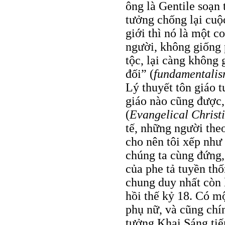
ông là Gentile soạn 
tưởng chống lại cuộ
giới thì nó là một c
người, không giống 
tộc, lại càng không 
đối” (
fundamentali
Lý thuyết tôn giáo t
giáo nào cũng được
(
Evangelical Christi
tế, những người theo
cho nên tôi xếp như
chúng ta cùng đứng,
của phe tả tuyền thố
chung duy nhất còn 
hồi thế kỷ 18. Có mộ
phụ nữ, và cũng chí
tưởng Khai Sáng tiế