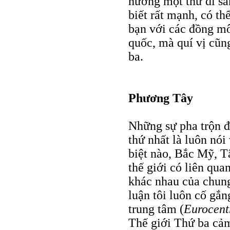
hưởng một thứ di sản
biết rất mạnh, có th
bạn với các đồng mô
quốc, mà quí vị cũng
ba.
Phương Tây
Những sự pha trộn đó
thứ nhất là luôn nói
biệt nào, Bắc Mỹ, 
thế giới có liên qua
khác nhau của chun
luận tôi luôn cố gắ
trung tâm (
Eurocent
Thế giới Thứ ba cảm