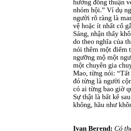
hướng đồng thuận với
nhóm hội.” Ví dụ nga
người rõ ràng là ma
vệ hoặc ít nhất cố 
Sáng, nhận thấy khô
do theo nghĩa của thờ
nói thêm một điểm tr
ngưỡng mộ một ngườ
một chuyên gia chuy
Mao, từng nói: “Tất 
đó từng là người cộn
có ai từng bao giờ q
Sự thật là bất kể sa
không, hầu như khôn
Ivan Berend:
Có thể