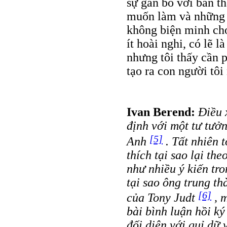
sự gắn bó với bản t
muốn làm và những g
không biện minh cho
ít hoài nghi, có lẽ 
nhưng tôi thấy cần 
tạo ra con người tô
Ivan Berend:
Điều x
định với một tư tưởn
[5]
Anh
. Tất nhiên 
thích tại sao lại th
như nhiều ý kiến tro
tại sao ông trung th
[6]
của Tony Judt
, m
bài bình luận hồi k
đối diện với quỉ dữ