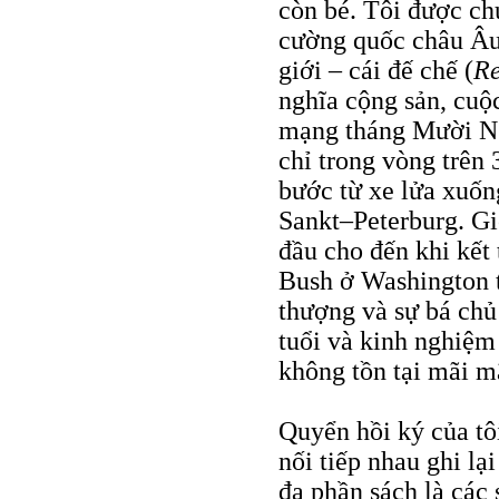
còn bé. Tôi được ch
cường quốc châu Âu
giới – cái đế chế (
Re
nghĩa cộng sản, cuộ
mạng tháng Mười Nga
chỉ trong vòng trên
bước từ xe lửa xuốn
Sankt–Peterburg. Gi
đầu cho đến khi kết
Bush ở Washington t
thượng và sự bá chủ
tuổi và kinh nghiệm 
không tồn tại mãi m
Quyển hồi ký của tô
nối tiếp nhau ghi lạ
đa phần sách là các 