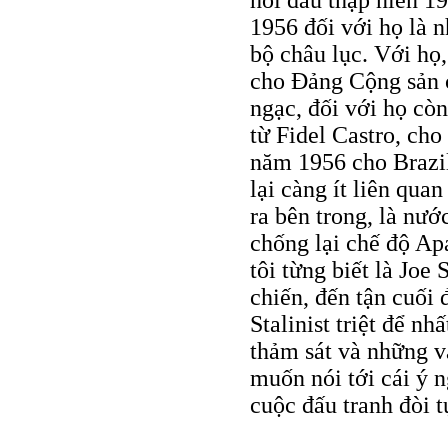
hồi đầu thập niên 1
1956 đối với họ là n
bộ châu lục. Với họ,
cho Đảng Cộng sản c
ngạc, đối với họ cò
từ Fidel Castro, cho
năm 1956 cho Brazil
lại càng ít liên qua
ra bên trong, là nướ
chống lại chế độ Ap
tôi từng biết là Joe
chiến, đến tận cuối 
Stalinist triệt để n
thảm sát và những v
muốn nói tới cái ý n
cuộc đấu tranh đòi 