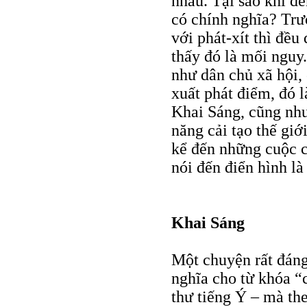
nhau. Tại sao khi đế
có chính nghĩa? Trướ
với phát-xít thì đều
thấy đó là mối nguy.
như dân chủ xã hội,
xuất phát điểm, đó l
Khai Sáng, cũng như
năng cải tạo thế giớ
kể đến những cuộc 
nói đến điển hình l
Khai Sáng
Một chuyện rất đáng 
nghĩa cho từ khóa “
thư tiếng Ý – mà the