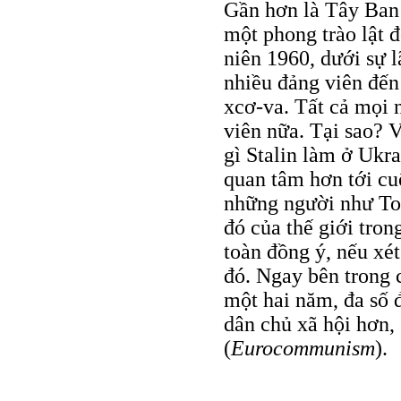
Gần hơn là Tây Ban
một phong trào lật đ
niên 1960, dưới sự 
nhiều đảng viên đến
xcơ-va. Tất cả mọi 
viên nữa. Tại sao? 
gì Stalin làm ở Ukr
quan tâm hơn tới c
những người như Ton
đó của thế giới tron
toàn đồng ý, nếu xé
đó. Ngay bên trong 
một hai năm, đa số 
dân chủ xã hội hơn,
(
Eurocommunism
).