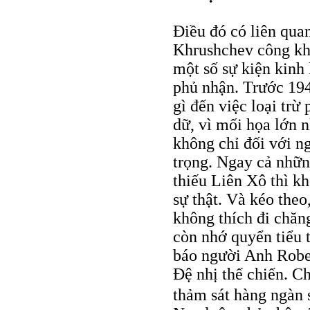
Điều đó có liên qua
Khrushchev công khai
một số sự kiện kinh
phủ nhận. Trước 194
gì đến việc loại trừ 
dữ, vì mối họa lớn n
không chỉ đối với n
trọng. Ngay cả nhữn
thiếu Liên Xô thì kh
sự thật. Và kéo theo
không thích đi chăng 
còn nhớ quyển tiểu t
báo người Anh Rober
Đệ nhị thế chiến. C
thảm sát hàng ngàn