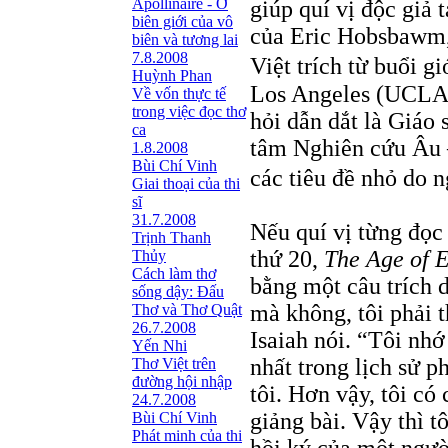
Apollinaire - Ở
giúp quí vị độc giả 
biên giới của vô
của Eric Hobsbawm, 
biên và tương lai
7.8.2008
Việt trích từ buổi g
Huỳnh Phan
Los Angeles (UCLA)
Về vốn thực tế
trong việc đọc thơ
hỏi dẫn dắt là Giáo
ca
tâm Nghiên cứu Âu 
1.8.2008
Bùi Chí Vinh
các tiêu đề nhỏ do 
Giai thoại của thi
sĩ
31.7.2008
Nếu quí vị từng đọc 
Trịnh Thanh
thứ 20,
The Age of 
Thủy
Cách làm thơ
bằng một câu trích d
sống dậy: Đấu
mà không, tôi phải 
Thơ và Thơ Quật
26.7.2008
Isaiah nói. “Tôi nhớ
Yến Nhi
nhất trong lịch sử 
Thơ Việt trên
đường hội nhập
tôi. Hơn vậy, tôi có 
24.7.2008
giảng bài. Vậy thì t
Bùi Chí Vinh
Phát minh của thi
hồi ký của một ngườ