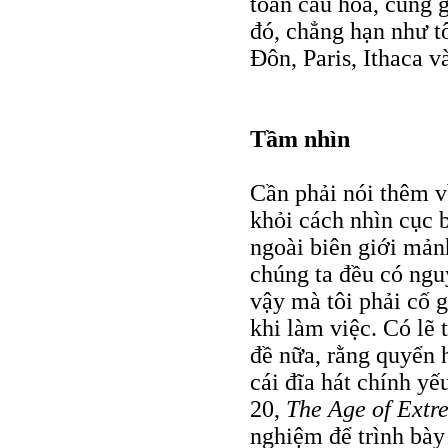
toàn cầu hoá, cũng 
đó, chẳng hạn như t
Đôn, Paris, Ithaca 
Tầm nhìn
Cần phải nói thêm về
khỏi cách nhìn cục 
ngoài biên giới mản
chúng ta đều có ngu
vậy mà tôi phải cố 
khi làm việc. Có lẽ
đề nữa, rằng quyển h
cái đĩa hát chính yế
20,
The Age of Extr
nghiệm để trình bày 