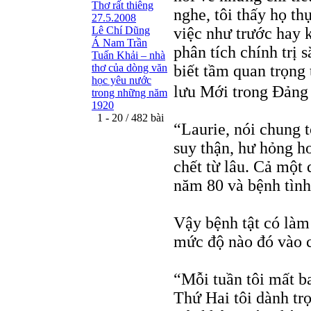
Thơ rất thiêng
nghe, tôi thấy họ th
27.5.2008
việc như trước hay 
Lê Chí Dũng
Á Nam Trần
phân tích chính trị 
Tuấn Khải – nhà
biết tầm quan trọng
thơ của dòng văn
học yêu nước
lưu Mới trong Đản
trong những năm
1920
1 - 20 / 482 bài
“Laurie, nói chung 
suy thận, hư hỏng ho
chết từ lâu. Cả một 
năm 80 và bệnh tình
Vậy bệnh tật có làm
mức độ nào đó vào c
“Mỗi tuần tôi mất ba
Thứ Hai tôi dành tr