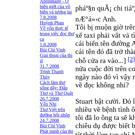
Apollinaire - Ở
biên giới của vô
pháº§n quÃ¡ chi tiá
biên và tương lai
7.8.2008
nÆ°á»›c Anh.
Huỳnh Phan
Tôi bị muộn giờ trên
Về vốn thực tế
trong việc đọc thơ
xế taxi phải vất vả 
ca
cái biển tên đường 
1.8.2008
Bùi Chí Vinh
cái tên đó đã trở th
Giai thoại của thi
[2]
chỗ cửa ra vào...]
sĩ
31.7.2008
nửa cuộc đời trên 
Trịnh Thanh
ngày nào đó vì vậy
Thủy
Cách làm thơ
về đọc không nhỉ?
sống dậy: Đấu
Thơ và Thơ Quật
26.7.2008
Stuart bật cười. Đó 
Yến Nhi
nhiều về bệnh tình 
Thơ Việt trên
đường hội nhập
tôi đã lo ông ta sẽ 
24.7.2008
chiêu dụ được biết 
Bùi Chí Vinh
Phát minh của thi
từ thời làm tạp chí
N