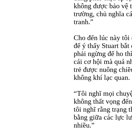
không được bảo vệ th
trường, chủ nghĩa c
tranh.”
Cho đến lúc này tô
để ý thấy Stuart bắt
phải ngừng để ho th
cái cơ hội mà quá n
trẻ được nuông chiề
không khí lạc quan.
“Tôi nghĩ mọi chuyệ
không thất vọng đến
tôi nghĩ rằng trạng 
bằng giữa các lực l
nhiều.”