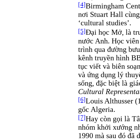
[4]
Birmingham Centr
nơi Stuart Hall cùn
‘cultural studies’.
[5]
Đại học Mở, là tr
nước Anh. Học viên 
trình qua đường bưu 
kênh truyền hình BB
tục viết và biên soạ
và ứng dụng lý thuy
sống, đặc biệt là gi
Cultural Representa
[6]
Louis Althusser (
gốc Algeria.
[7]
Hay còn gọi là T
nhóm khởi xướng nh
1990 mà sau đó đã d