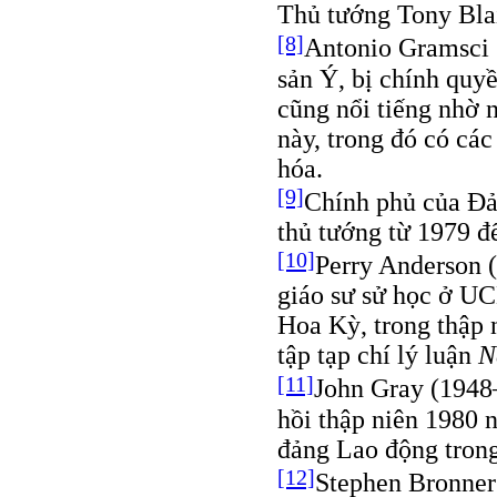
Thủ tướng Tony Blai
[8]
Antonio Gramsci 
sản Ý, bị chính quy
cũng nổi tiếng nhờ n
này, trong đó có cá
hóa.
[9]
Chính phủ của Đả
thủ tướng từ 1979 đ
[10]
Perry Anderson (
giáo sư sử học ở UC
Hoa Kỳ, trong thập n
tập tạp chí lý luận
N
[11]
John Gray (1948–
hồi thập niên 1980 
đảng Lao động trong
[12]
Stephen Bronner 