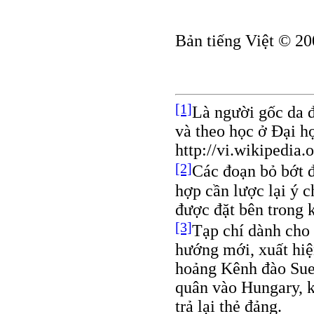
Bản tiếng Việt © 20
[1]
Là người gốc da 
và theo học ở Đại họ
http://vi.wikipedia.
[2]
Các đoạn bỏ bớt đ
hợp cần lược lại ý c
được đặt bên trong k
[3]
Tạp chí dành cho
hướng mới, xuất hiệ
hoảng Kênh đào Suez
quân vào Hungary, 
trả lại thẻ đảng.