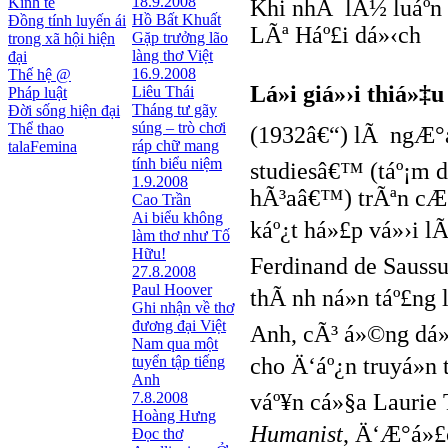
18.9.2008
Kinh tế
Khi nhÃ lÃ½ luáº­
Hồ Bất Khuất
Đồng tính luyến ái
LÃª Háº£i dá»‹ch
Gặp trưởng lão
trong xã hội hiện
làng thơ Việt
đại
16.9.2008
Thế hệ @
Lá»i giá»›i thiá»‡
Liêu Thái
Pháp luật
Tháng tư gãy
Đời sống hiện đại
súng – trò chơi
Thể thao
(1932â€“) lÃ ngÆ°á»
ráp chữ mang
talaFemina
tính biểu niệm
studiesâ€™ (táº¡m 
1.9.2008
hÃ³aâ€™) trÃªn cÆ
Cao Trần
Ai biểu không
káº¿t há»£p vá»›i l
làm thơ như Tố
Hữu!
Ferdinand de Sauss
27.8.2008
Paul Hoover
thÃ nh ná»n táº£ng
Ghi nhận về thơ
đương đại Việt
Anh, cÃ³ á»©ng dá»
Nam qua một
tuyển tập tiếng
cho Ä‘áº¿n truyá»n
Anh
7.8.2008
váº¥n cá»§a Laurie T
Hoàng Hưng
Humanist
, Ä‘Æ°á»£
Đọc thơ