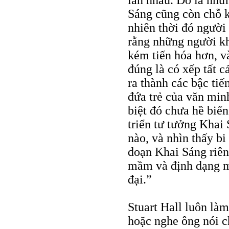
Sáng cũng còn chỗ k
nhiên thời đó người 
rằng những người kh
kém tiến hóa hơn, v
đúng là có xếp tất c
ra thành các bậc ti
đứa trẻ của văn min
biệt đó chưa hề biế
triển tư tưởng Khai 
nào, và nhìn thấy bi
đoạn Khai Sáng riên
mầm và định dạng mộ
đại.”
Stuart Hall luôn là
hoặc nghe ông nói c