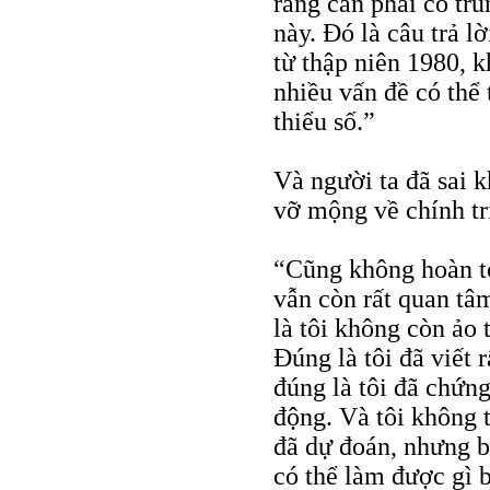
rằng cần phải có tru
này. Đó là câu trả lờ
từ thập niên 1980, kh
nhiều vấn đề có thể
thiểu số.”
Và người ta đã sai k
vỡ mộng về chính tr
“Cũng không hoàn to
vẫn còn rất quan tâ
là tôi không còn ảo 
Đúng là tôi đã viết 
đúng là tôi đã chứn
động. Và tôi không t
đã dự đoán, nhưng b
có thể làm được gì 