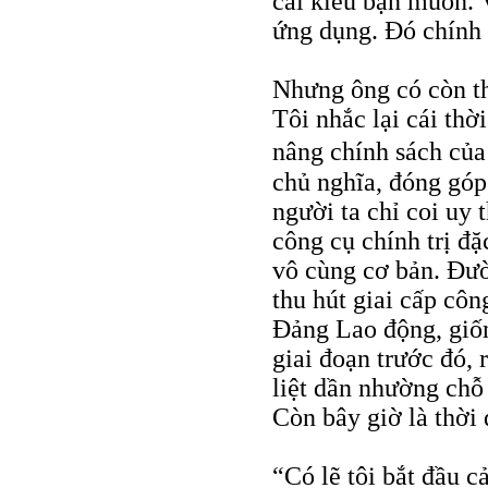
cái kiểu bạn muốn. 
ứng dụng. Đó chính l
Nhưng ông có còn t
Tôi nhắc lại cái thờ
nâng chính sách củ
chủ nghĩa, đóng góp 
người ta chỉ coi uy 
công cụ chính trị đặ
vô cùng cơ bản. Đườn
thu hút giai cấp côn
Đảng Lao động, giốn
giai đoạn trước đó, 
liệt dần nhường chỗ
Còn bây giờ là thời 
“Có lẽ tôi bắt đầu 