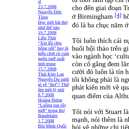
sĩ
cho đến giai đoạn 
23.7.2008
Nguyễn Đức
[4]
ở Birmingham
hồ
Tùng
Ðọc một bài thơ
đó là ba chục năm 
như thế nào
19.7.2008
Liêu Thái
Tôi luôn thích cái 
“Xin lỗi chịu
buổi hội thảo trên g
hổng nổi” hay là
kiểu chơi cù cum
vào ngành học ‘cult
ngôn ngữ xuất
còn cố gắng đem lăn
tinh trong
15.7.2008
cười đó luôn là tín 
Thái Kim Lan
tôi không phải là n
Nguyễn Du nghĩ
gì về “thơ"? Thử
phát kiến mới về qu
tìm một lý giải
quan điểm của Alth
8.7.2008
Hoàng Hưng
“Luồng run rẩy
Tôi nói với Stuart 
mới” trong thơ
Baudelaire
mạnh, nói thêm là nh
1.7.2008
hỏi về những chi tiế
Bùi Minh Quốc