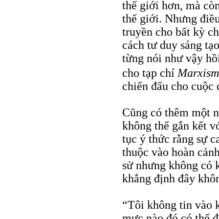
thế giới hơn, mà cò
thế giới. Nhưng điề
truyền cho bất kỳ ch
cách tư duy sáng tạ
từng nói như vậy h
cho tạp chí
Marxism
chiến đấu cho cuộc đ
Cũng có thêm một ng
không thể gắn kết vớ
tục ý thức rằng sự 
thuộc vào hoàn cảnh
sử nhưng không có k
khẳng định đây khôn
“Tôi không tin vào 
mực nào đó có thể đ