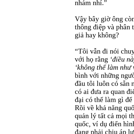
nhảm nhí.”
Vậy bây giờ ông còn
thông điệp và phân 
giả hay không?
“Tôi vẫn đi nói chuy
với họ rằng
‘điều n
‘không thể làm như 
bình với những ngườ
đầu tôi luôn có sẵn
có ai đưa ra quan đi
đại có thể làm gì để
Rồi về khả năng quố
quản lý tất cả mọi t
quốc, ví dụ điển hì
đang phải chịu áp lự