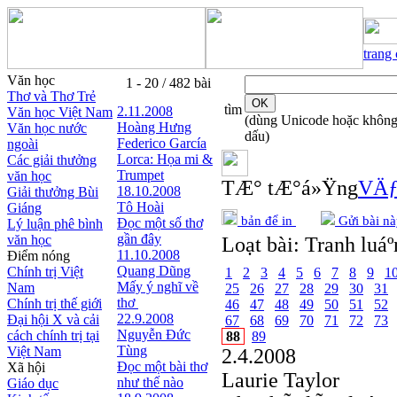
trang
Văn học
1 - 20 / 482 bài
Thơ và Thơ Trẻ
tìm
2.11.2008
Văn học Việt Nam
(dùng Unicode hoặc khôn
Hoàng Hưng
Văn học nước
dấu)
Federico García
ngoài
Lorca: Họa mi &
Các giải thưởng
Trumpet
văn học
TÆ° tÆ°á»Ÿng
VÄƒ
18.10.2008
Giải thưởng Bùi
Tô Hoài
Giáng
bản để in
Gửi bài nà
Đọc một số thơ
Lý luận phê bình
gần đây
văn học
Loạt bài:
Tranh luáº
11.10.2008
Điểm nóng
Quang Dũng
Chính trị Việt
1
2
3
4
5
6
7
8
9
1
Mấy ý nghĩ về
Nam
25
26
27
28
29
30
31
thơ
Chính trị thế giới
46
47
48
49
50
51
52
22.9.2008
Đại hội X và cải
67
68
69
70
71
72
73
Nguyễn Đức
cách chính trị tại
88
89
Tùng
Việt Nam
2.4.2008
Đọc một bài thơ
Xã hội
Laurie Taylor
như thế nào
Giáo dục