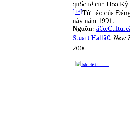
quốc tế của Hoa Kỳ.
[13]
Tờ báo của Đảng
này năm 1991.
Nguồn:
â€œCultureâ
Stuart Hallâ€
,
New 
2006
bản để in