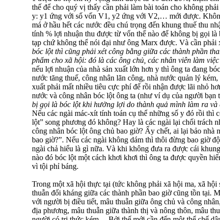
thế để cho quý vị thấy cần phải làm bài toán cho không phải
y: y1 ứng với số vốn V1, y2 ứng với V2,… mới được. Không
má ở hầu hết các nước đều chú trọng đến khung thuế thu nh
tính % lợi nhuận thu được từ vốn thế nào để không bị gọi là b
tạp chứ không thể nói đại như ông Marx được. Và cần phải 
bóc lột thì cũng phải xét công bằng giữa các thành phần tha
phẩm cho xã hội: đó là các ông chủ, các nhân viên làm việ
nếu lợi nhuận của nhà sản xuất lớn hơn y thì ông ta đang bóc
nước tăng thuế, công nhân lãn công, nhà nước quản l‎ý kém,
xuất phải mất nhiều tiêu cực phí để rồi nhận được lãi nhỏ h
nước và công nhân bóc lột ông ta (như ví dụ của người bạn t
bị gọi là bóc lột khi hưởng lợi do thành quả mình làm ra và c
Nếu các ngài mác-xít tính toán cụ thể những số y đó rồi thì 
lột” song phương đó không? Hay là các ngài lại chối trách n
công nhân bóc lột ông chủ bao giờ? Ấy chết, ai lại bảo nhà 
bao giờ?”. Nếu các ngài không dám thì thôi đừng bao giờ đ
ngài chả hiểu là gì nữa. Và khi không đưa ra được cái khun
nào đó bóc lột một cách khơi khơi thì ông ta được quyền hiế
vì tội phỉ báng.
Trong một xã hội thực tại (tức không phải xã hội ma, xã hội 
thuẫn đối kháng giữa các thành phần bao giờ cũng tồn tại. M
với người bị điều tiết, mâu thuẫn giữa ông chủ và công nhâ
địa phương, mâu thuẫn giữa thành thị và nông thôn, mâu thuẫ
người có tri thức kém… Bởi thế mới cần đến một thể chế d