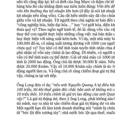
nên tôi cũng đáp lại: kể cả thời của ông Marx và thậm chí từ 
hàng hóa thì câu khẳng định sau luôn luôn đúng:
Vốn lớn dễ
vốn lớn thường thu lợi nhuận lớn hơn
(ở đây là nói lợi nhu
lợi nhuận trên tổng vốn). Câu rất hiển nhiên này đã cho chún
giữa vốn và lợi nhuận. Từ người theo chủ nghĩa tư bản đến 
“công nghiệp hóa, hiện đại hóa…” hay “cơ giới hóa, điện k
thưa quý vị? Theo ngôn ngữ kinh tế, đó là: dùng vốn vào v
thay thế con người thực hiện những công việc mà bản thân 
hay thực hiện với năng suất kém hơn. Ví dụ, một nhà máy bỏ
100.000 đô-la, có năng suất tương đương với 1000 con ngườ
chưa quý vị? Tuy khó có thể tính toán tuyến tính nhân chia 
phủ nhận số vốn này chính là lao động. Dĩ nhiên, có người 
vẫn có thể tính toán cụ thể được: Giả sử nhà máy có 1000 nh
tính là 2000 lao động. Ông chủ lãi được 30.000 $/ năm. Nếu ô
được 20.000 $/năm. Vậy số 10.000 $/năm này chính là do 1
động người làm ra. Và ông chủ rõ ràng chiếm đoạt giá trị t
vậy, chúng ta lại xét tiếp.
Ông Long đưa ví dụ: “
nếu anh Nguyễn Quang A tự điều hàn
100 triệu, thì khi thuê giám đốc chắc hẳn anh sẽ không trả 
10 triệu thôi. 10 triệu chính là giá trị lao động của anh Quan
vậy?
” Là giá trị thặng dư, theo ý ông Long, phải không nào?
túi mình, suy ra nhà tư sản chiếm đoạt giá trị thặng dư và nh
Một người bạn tôi làm kinh doanh thường nói “mình bị chún
từ “bóc lột đến xương tủy”: nhà nước bóc lột qua thuế, mafi