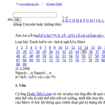
©
www.talawas.org
|
về trang chính
tác giả:
tìm
A
B
C
D
Đ
E
F
G
H
I
J
K
L
(dùng Unicode hoặc không dấu)
Äiá»ƒm nÃ³ng
Äáº¡i há»™i X vÃ cáº£i cÃ¡ch chÃ­nh trá»‹ 
Loạt bài:
Tranh luáº­n vá» chá»§ nghÄ©a Marx
1
2
3
4
5
6
7
8
9
10
11
12
13
14
15
16
25
26
27
28
29
30
31
32
33
34
35
36
37
3
46
47
48
49
50
51
52
53
54
55
56
57
58
5
67
68
69
70
71
72
73
74
75
76
77
78
79
8
88
89
11.3.2006
Nguyá»…n Nguyá»…n
á»ª thÃ¬ bÃ³c vá»›i lá»™t
1.
Vốn
Cả ông
Đoàn Tiểu Long
và các sư phụ của ông đều đã quá c
như thể vốn là một thứ trên trời rơi xuống, dưới đất chui lê
của Marx về bóc lột thông qua chiếm đoạt giá trị thặng dư đ