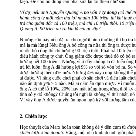
kiện. Để cho nó đúng cần phải sửa lại tối thiểu như sau:
Ví dụ, nếu anh Nguyễn Quang A
bỏ vốn 1 tỷ đồng
(có thể t
hành công ty mỗi năm thu lợi nhuận 100 triệu, thì khi thuê
trả cho giám đốc cả 100 triệu, mà chỉ 10 triệu thôi. 10 triệu
Quang A. 90 triệu dư ra kia là cái gì vậy?
Nhưng câu này nếu đặt ra cho người bình thường thì họ trả l
mà lạ mà lùng! Nếu ông A bỏ công ra nữa thì ông ta được h
muốn bỏ công thì chỉ hưởng 90 triệu thôi. Phải trả 10 triệu 
điều hành công ty chứ. Ông giám đốc được thuê đó có bỏ r
hưởng hết 100 triệu”. Nhưng vì ở đây chúng ta đã hiểu ông 
trả lời luôn: ông A đã hưởng lợi 9% so với số vốn bỏ ra. So
được hưởng thêm 4% nữa. Nhưng 4% này cũng không thể gọ
ai được. Vì rằng cuộc chơi phải có sân chơi và điều luật chơ
nào ấn định y% > 5 nào. Mà ai dám ấn định được. Vì muốn ấn
ông A có thể lỗ 10%, 20% hay mất trắng trong từng thời kỳ 
tính số y đó không? Chúng tôi nghĩ là không vì thứ nhất, nó 
Vì vậy ông A được quyền ăn ngon ngủ kỹ với lương tâm củ
2. Chiến lược
Học thuyết của Marx hoàn toàn không để ý đến cụm từ
đườn
chiến lược kinh doanh
. Vâng, một nhà kinh doanh giỏi phải