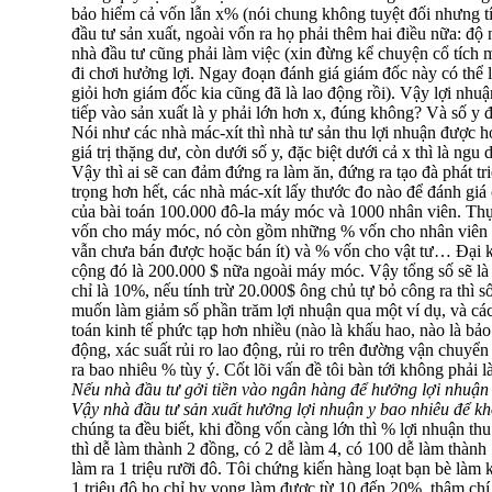
bảo hiểm cả vốn lẫn x% (nói chung không tuyệt đối nhưng tí
đầu tư sản xuất, ngoài vốn ra họ phải thêm hai điều nữa: độ
nhà đầu tư cũng phải làm việc (xin đừng kể chuyện cổ tích m
đi chơi hưởng lợi. Ngay đoạn đánh giá giám đốc này có thể 
giỏi hơn giám đốc kia cũng đã là lao động rồi). Vậy lợi nhu
tiếp vào sản xuất là y phải lớn hơn x, đúng không? Và số y 
Nói như các nhà mác-xít thì nhà tư sản thu lợi nhuận được hơn
giá trị thặng dư, còn dưới số y, đặc biệt dưới cả x thì là ngu 
Vậy thì ai sẽ can đảm đứng ra làm ăn, đứng ra tạo đà phát t
trọng hơn hết, các nhà mác-xít lấy thước đo nào để đánh giá 
của bài toán 100.000 đô-la máy móc và 1000 nhân viên. Thự
vốn cho máy móc, nó còn gồm những % vốn cho nhân viên (t
vẫn chưa bán được hoặc bán ít) và % vốn cho vật tư… Đại kh
cộng đó là 200.000 $ nữa ngoài máy móc. Vậy tổng số sẽ là
chỉ là 10%, nếu tính trừ 20.000$ ông chủ tự bỏ công ra thì 
muốn làm giảm số phần trăm lợi nhuận qua một ví dụ, và các
toán kinh tế phức tạp hơn nhiều (nào là khấu hao, nào là bảo
động, xác suất rủi ro lao động, rủi ro trên đường vận chuyể
ra bao nhiêu % tùy ý. Cốt lõi vấn đề tôi bàn tới không phải l
Nếu nhà đầu tư gởi tiền vào ngân hàng để hưởng lợi nhuận là
Vậy nhà đầu tư sản xuất hưởng lợi nhuận y bao nhiêu để kh
chúng ta đều biết, khi đồng vốn càng lớn thì % lợi nhuận t
thì dễ làm thành 2 đồng, có 2 dễ làm 4, có 100 dễ làm thành
làm ra 1 triệu rưỡi đô. Tôi chứng kiến hàng loạt bạn bè làm k
1 triệu đô họ chỉ hy vọng làm được từ 10 đến 20%, thậm chí n