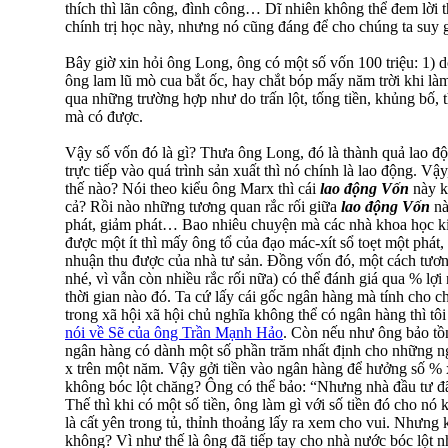
thích thì lãn công, đình công… Dĩ nhiên không thể đem lời t
chính trị học này, nhưng nó cũng đáng để cho chúng ta suy 
Bây giờ xin hỏi ông Long, ông có một số vốn 100 triệu: 1) d
ông lam lũ mò cua bắt ốc, hay chắt bóp mấy năm trời khi là
qua những trường hợp như do trấn lột, tống tiền, khủng bố
mà có được.
Vậy số vốn đó là gì? Thưa ông Long, đó là thành quả lao độ
trực tiếp vào quá trình sản xuất thì nó chính là lao động. Vậ
thế nào? Nói theo kiểu ông Marx thì cái
lao động Vốn
này k
cả? Rồi nào những tương quan rắc rối giữa
lao động Vốn
nà
phát, giảm phát… Bao nhiêu chuyện mà các nhà khoa học kin
được một ít thì mấy ông tổ của đạo mác-xít sổ toẹt một phát,
nhuận thu được của nhà tư sản. Đồng vốn đó, một cách tương 
nhé, vì vẫn còn nhiều rắc rối nữa) có thể đánh giá qua % lợ
thời gian nào đó. Ta cứ lấy cái gốc ngân hàng mà tính cho 
trong xã hội xã hội chủ nghĩa không thể có ngân hàng thì 
nói về Sẽ của ông Trần Mạnh Hảo
. Còn nếu như ông bảo tồ
ngân hàng có dành một số phần trăm nhất định cho những ngư
x trên một năm. Vậy gởi tiền vào ngân hàng để hưởng số % 
không bóc lột chăng? Ông có thể bảo: “Nhưng nhà đầu tư đã 
Thế thì khi có một số tiền, ông làm gì với số tiền đó cho nó 
là cất yên trong tủ, thỉnh thoảng lấy ra xem cho vui. Nhưng 
không? Vì như thế là ông đã tiếp tay cho nhà nước bóc lột n