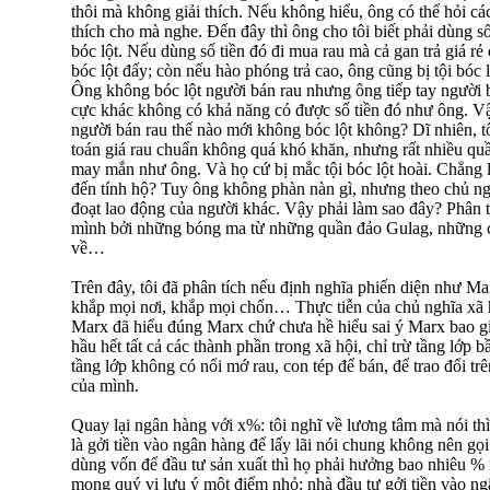
thôi mà không giải thích. Nếu không hiểu, ông có thể hỏi cá
thích cho mà nghe. Đến đây thì ông cho tôi biết phải dùng s
bóc lột. Nếu dùng số tiền đó đi mua rau mà cả gan trả giá rẻ
bóc lột đấy; còn nếu hào phóng trả cao, ông cũng bị tội bóc 
Ông không bóc lột người bán rau nhưng ông tiếp tay người 
cực khác không có khả năng có được số tiền đó như ông. Vậy
người bán rau thế nào mới không bóc lột không? Dĩ nhiên, tô
toán giá rau chuẩn không quá khó khăn, nhưng rất nhiều q
may mắn như ông. Và họ cứ bị mắc tội bóc lột hoài. Chẳng 
đến tính hộ? Tuy ông không phàn nàn gì, nhưng theo chủ ng
đoạt lao động của người khác. Vậy phải làm sao đây? Phân tí
mình bởi những bóng ma từ những quần đảo Gulag, những 
về…
Trên đây, tôi đã phân tích nếu định nghĩa phiến diện như Mar
khắp mọi nơi, khắp mọi chốn… Thực tiễn của chủ nghĩa xã 
Marx đã hiểu đúng Marx chứ chưa hề hiểu sai ý Marx bao gi
hầu hết tất cả các thành phần trong xã hội, chỉ trừ tầng lớp
tầng lớp không có nổi mớ rau, con tép để bán, để trao đổi tr
của mình.
Quay lại ngân hàng với x%: tôi nghĩ về lương tâm mà nói thì b
là gởi tiền vào ngân hàng để lấy lãi nói chung không nên gọi
dùng vốn để đầu tư sản xuất thì họ phải hưởng bao nhiêu %
mong quý vị lưu ‎ý một điểm nhỏ: nhà đầu tư gởi tiền vào 