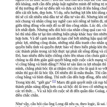
đối kháng, mới cần đến pháp luật nghiêm minh để trừng trị
tế thị trường để nó tự điều tiết và đưa xã hội đi lên bằng ch
đến cái tốt hơn, đẹp hơn. Ví dụ, nếu hưởng lợi lớn khi dùng 
thì sẽ có rất nhiều nhà đầu tư sẽ đầu tư vào đó. Nhưng khi 
nói chung và nhân công tay nghề cao nói riêng sẽ hiếm đi, n
giữa từng đồng vốn một đổ ra để tìm công nhân. Lúc đó, cô
ích nhất định. Nhưng nếu đòi hỏi của nhân công quá cao và
bó thì nhà đầu tư lại tìm những biện pháp khác hay tìm nhữ
hợp hơn. Và để cạnh tranh đó hạn chế bớt những hậu quả ti
phúc lợi, những công đoàn, những nhà đấu tranh cho nhân 
quyền biểu tình và quyền được bảo vệ theo hiến pháp khi tha
các thành phần trong xã hội thực tại phải rất sống động và 
Đó, bao nhiêu điều kiện chồng chéo lên nhau còn chưa giải 
chúng ta đã đơn giản giải quyết bằng một cuộc cách mạng và
vì công bằng và bình đẳng?! Nhà tư sản làm ra lợi nhuận thì 
mình, chẳng phải bóc lột ai (thậm chí còn cho là quá ít so v
nhân thì gọi đó là bóc lột. Dĩ nhiên đó là mâu thuẫn. Thì cầ
công bằng và bình đẳng. Thì mới cần đến hợp đồng, đến nh
[1]
Trong khi đó, “giết gia”
Marx đã giải quyết một cái rụp bằ
thành phần năng động hơn của xã hội: đó là treo cổ những n
các trí thức… Và xã hội rốt cuộc sẽ đi đến quần đảo Gulag,
điều chắc chắn.
Như vậy, câu hỏi của ông Long đã nêu ra, theo logic, là sai. 