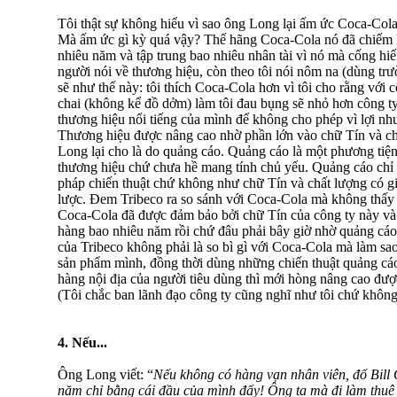
Tôi thật sự không hiểu vì sao ông Long lại ấm ức Coca-Col
Mà ấm ức gì kỳ quá vậy? Thế hãng Coca-Cola nó đã chiếm 
nhiêu năm và tập trung bao nhiêu nhân tài vì nó mà cống hiế
người nói về thương hiệu, còn theo tôi nói nôm na (dùng tr
sẽ như thế này: tôi thích Coca-Cola hơn vì tôi cho rằng với c
chai (không kể đồ dởm) làm tôi đau bụng sẽ nhỏ hơn công ty T
thương hiệu nổi tiếng của mình để không cho phép vì lợi n
Thương hiệu được nâng cao nhờ phần lớn vào chữ Tín và c
Long lại cho là do quảng cáo. Quảng cáo là một phương tiệ
thương hiệu chứ chưa hề mang tính chủ yếu. Quảng cáo chỉ có
pháp chiến thuật chứ không như chữ Tín và chất lượng có giá
lược. Đem Tribeco ra so sánh với Coca-Cola mà không thấy
Coca-Cola đã được đảm bảo bởi chữ Tín của công ty này và
hàng bao nhiêu năm rồi chứ đâu phải bây giờ nhờ quảng cáo
của Tribeco không phải là so bì gì với Coca-Cola mà làm sao
sản phẩm mình, đồng thời dùng những chiến thuật quảng cáo
hàng nội địa của người tiêu dùng thì mới hòng nâng cao được
(Tôi chắc ban lãnh đạo công ty cũng nghĩ như tôi chứ không
4. Nếu...
Ông Long viết: “
Nếu không có hàng vạn nhân viên, đố Bill 
năm chỉ bằng cái đầu của mình đấy! Ông ta mà đi làm thuê t