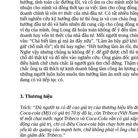
hướng, tính toán các đường lối, và cố tìm ra cho mình một hư
nhuận cho mình và đồng thời tạo ra việc làm cho cộng đồng
doanh chính là
vốn tri thức
của nhà đầu tư. Có rất nhiều bằn
biết nghiên cứu kỹ hướng đầu tư thì ông ta và con cháu ông 
hướng đầu tư đó và hiển nhiên đã cung cấp cho cộng đồng m
ví dụ của mình, ông Long đã hoàn toàn không để ý đến tầm 
doanh hay vốn tri thức của nhà đầu tư. Mỗi người trong chún
vãn: “Chả biết làm gì mà ăn đây nữa”, “Làm ăn bây giờ khó
giữ chỗ mất rồi”; tôi thì hay nghe: “Hết hướng làm ăn rồi, t
Nghe vậy nhưng chúng ta không để ‎ý: để giữ được chỗ thì t
chỗ đó thật kỹ và đổ tiền vào nghiên cứu. Ông giám đốc giỏi 
điều hành chứ chưa chắc là người giỏi tìm chỗ đứng. Thậm 
chắc ông ta đã thích tự kinh doanh bằng làm công ăn lương 
những người luôn luôn muốn tìm hướng làm ăn mới này nên
đang có và tiếp tục có.
3. Thương hiệu
Trích:
“Dù người ta có đề cao giá trị của thương hiệu lên 
Coca-cola (Mỹ) có giá trị 70 tỷ đô la, còn Tribeco (Việt Nam) 
tế một chai nước ngọt Tribeco và Coca-Cola vẫn có giá xấp 
động của giá trị, chỉ có điều Coca-cola bán chạy hơn mà t
yếu là do quảng cáo mạnh hơn, chứ không phải vì ông chủ C
lần giám đốc Tribeco.“