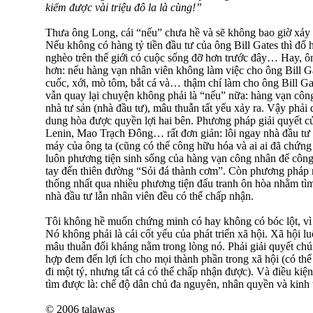
kiếm được vài triệu đô la là cùng!”
Thưa ông Long, cái “nếu” chưa hề và sẽ không bao giờ xảy 
Nếu không có hàng tỷ tiền đầu tư của ông Bill Gates thì đố
nghèo trên thế giới có cuộc sống đỡ hơn trước đây… Hay, ông
hơn: nếu hàng vạn nhân viên không làm việc cho ông Bill Ga
cuốc, xới, mò tôm, bắt cá và… thậm chí làm cho ông Bill Ga
vẫn quay lại chuyện không phải là “nếu” nữa: hàng vạn công
nhà tư sản (nhà đầu tư), mâu thuẫn tất yếu xảy ra. Vậy phải 
dung hòa được quyền lợi hai bên. Phương pháp giải quyết củ
Lenin, Mao Trạch Đông… rất đơn giản: lôi ngay nhà đầu tư ra
máy của ông ta (cũng có thể công hữu hóa và ai ai đã chứng 
luôn phương tiện sinh sống của hàng vạn công nhân để côn
tay đến thiên đường “Sỏi đá thành cơm”. Còn phương pháp n
thống nhất qua nhiều phương tiện đấu tranh ôn hòa nhằm tì
nhà đầu tư lẫn nhân viên đều có thể chấp nhận.
Tôi không hề muốn chứng minh có hay không có bóc lột, vì t
Nó không phải là cái cốt yếu của phát triển xã hội. Xã hội l
mâu thuẫn đối kháng nằm trong lòng nó. Phải giải quyết ch
hợp đem đến lợi ích cho mọi thành phần trong xã hội (có thể
đi một t‎ý, nhưng tất cả có thể chấp nhận được). Và điều ki
tìm được là: chế độ dân chủ đa nguyên, nhân quyền và kinh t
© 2006 talawas