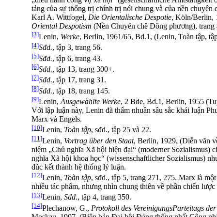
tảng của sự thống trị chính trị nói chung và của nền chuyê
Karl A. Wittfogel,
Die Orientalische Despotie
, Köln/Berlin,
Oriental Despotism
(Nền Chuyên chê Đông phương), trang 
[3]
Lenin,
Werke
, Berlin, 1961/65, Bd.1, (Lenin, Toàn tập, tập
[4]
Sđd.
, tập 3, trang 56.
[5]
Sđd.
, tập 6, trang 43.
[6]
Sđd.
, tập 13, trang 300+.
[7]
Sđd.
, tập 17, trang 31.
[8]
Sđd.
, tập 18, trang 145.
[9]
Lenin,
Ausgewählte Werke
, 2 Bde, Bd.1, Berlin, 1955 (Tuy
Với lập luận này, Lenin đã thấm nhuần sâu sắc khái luận P
Marx và Engels.
[10]
Lenin,
Toàn tập
, sđd., tập 25 và 22.
[11]
Lenin,
Vortrag über den Staat
, Berlin, 1929, (Diễn văn 
niệm „Chủ nghĩa Xã hội hiện đại“ (moderner Sozialismus) 
nghĩa Xã hội khoa học“ (wissenschaftlicher Sozialismus) như
đúc kết thành hệ thống lý luận.
[12]
Lenin,
Toàn tập
, sđd., tập 5, trang 271, 275. Marx là một 
nhiều tác phẩm, nhưng nhìn chung thiên về phần chiến lược 
[13]
Lenin,
Sđd.
, tập 4, trang 350.
[14]
Plechanow, G.,
Protokoll des VereinigungsParteitags d
Moskau, 1907, (Biên bản Đại hội Đảng thống nhất Công n