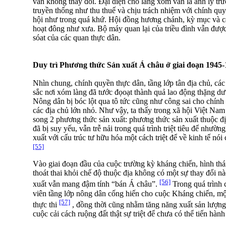
vẫn không thay đổi. Đại diện cho làng xóm vẫn là anh lý tr
truyền thống như thu thuế và chịu trách nhiệm với chính qu
hội như trong quá khứ. Hội đồng hương chánh, kỳ mục và cá
hoạt đông như xưa. Bộ máy quan lại của triều đình vẫn đư
sóat của các quan thực dân.
Duy trì Phương thức Sản xuất Á châu ở giai đoạn 1945
Nhìn chung, chính quyền thực dân, tầng lớp tân địa chủ, các 
sắc nơi xóm làng đã tước đọoạt thành quả lao động thặng dư 
Nông dân bị bóc lột qua tô tức cũng như công sai cho chính 
các địa chủ lớn nhỏ. Như vậy, ta thấy trong xã hội Việt Nam 
song 2 phương thức sản xuất: phương thức sản xuất thuộc đ
đã bị suy yếu, vẫn trễ nải trong quá trình triệt tiêu để như
xuất với cấu trúc tư hữu hóa một cách triệt để về kinh tế nói
[55]
Vào giai đoạn đầu của cuộc trường kỳ kháng chiến, hình thá
thoát thai khỏi chế độ thuộc địa không có một sự thay đổi 
[56]
xuất vẫn mang đậm tính “bán Á châu”.
Trong quá trình 
viên tầng lớp nông dân cống hiến cho cuộc Kháng chiến, mộ
[57]
thực thi
, đồng thời cũng nhằm tăng năng xuất sản lượng
cuộc cải cách ruộng đất thật sự triệt để chưa có thể tiến hàn