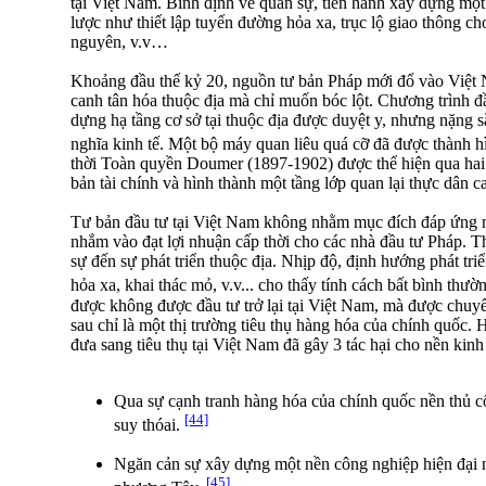
tại Việt Nam. Bình định về quân sự, tiến hành xây dựng một 
lược như thiết lập tuyến đường hỏa xa, trục lộ giao thông cho
nguyên, v.v…
Khoảng đầu thế kỷ 20, nguồn tư bản Pháp mới đổ vào Việ
canh tân hóa thuộc địa mà chỉ muốn bóc lột. Chương trình đ
dựng hạ tầng cơ sở tại thuộc địa được duyệt y, nhưng nặng sắc
nghĩa kinh tế. Một bộ máy quan liêu quá cỡ đã được thành h
thời Toàn quyền Doumer (1897-1902) được thể hiện qua hai t
bản tài chính và hình thành một tầng lớp quan lại thực dân cai
Tư bản đầu tư tại Việt Nam không nhằm mục đích đáp ứng nh
nhắm vào đạt lợi nhuận cấp thời cho các nhà đầu tư Pháp. 
sự đến sự phát triển thuộc địa. Nhịp độ, định hướng phát tr
hỏa xa, khai thác mỏ, v.v... cho thấy tính cách bất bình thư
được không được đầu tư trở lại tại Việt Nam, mà được chuy
sau chỉ là một thị trường tiêu thụ hàng hóa của chính quốc
đưa sang tiêu thụ tại Việt Nam đã gây 3 tác hại cho nền kinh 
Qua sự cạnh tranh hàng hóa của chính quốc nền thủ c
[44]
suy thóai.
Ngăn cản sự xây dựng một nền công nghiệp hiện đại n
[45]