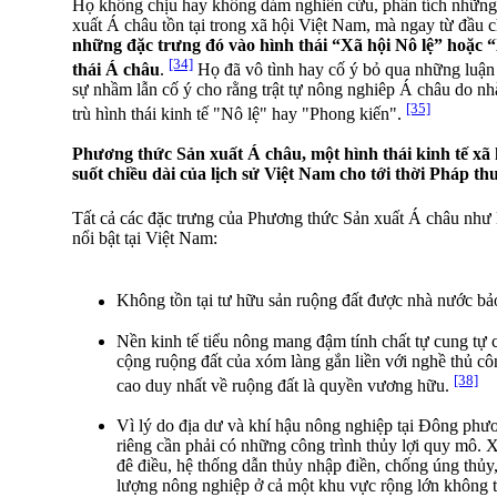
Họ không chịu hay không dám nghiên cứu, phân tích những
xuất Á châu tồn tại trong xã hội Việt Nam, mà ngay từ đầu 
những đặc trưng đó vào hình thái “Xã hội Nô lệ” hoặc 
[34]
thái Á châu
.
Họ đã vô tình hay cố ý bỏ qua những luận
sự nhầm lẫn cố ý cho rằng trật tự nông nghiêp Á châu do n
[35]
trù hình thái kinh tế "Nô lệ" hay "Phong kiến".
Phương thức Sản xuất Á châu, một hình thái kinh tế xã h
suốt chiều dài của lịch sử Việt Nam cho tới thời Pháp th
Tất cả các đặc trưng của Phương thức Sản xuất Á châu như
nổi bật tại Việt Nam:
Không tồn tại tư hữu sản ruộng đất được nhà nước bả
Nền kinh tế tiểu nông mang đậm tính chất tự cung tự 
cộng ruộng đất của xóm làng gắn liền với nghề thủ côn
[38]
cao duy nhất về ruộng đất là quyền vương hữu.
Vì lý do địa dư và khí hậu nông nghiệp tại Đông phư
riêng cần phải có những công trình thủy lợi quy mô.
đê điều, hệ thống dẫn thủy nhập điền, chống úng thủy, 
lượng nông nghiệp ở cả một khu vực rộng lớn không t