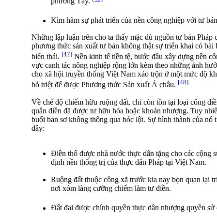
phương Tây.
Kìm hãm sự phát triển của nền công nghiệp với tư bản
Những lập luận trên cho ta thấy mặc dù nguồn tư bản Pháp
phương thức sản xuất tư bản không thật sự triển khai có bài 
[47]
biến thái.
Nền kinh tế tiền tệ, bước đầu xây dựng nền c
vực canh tác nông nghiệp rộng lớn kèm theo những ảnh hư
cho xã hội truyền thống Việt Nam xáo trộn ở một mức độ k
[48]
bỏ triệt để được Phương thức Sản xuất Á châu.
Về chế độ chiếm hữu ruộng đất, chỉ còn tồn tại loại công điề
quân điền đã được tư hữu hóa hoặc khoán nhượng. Tuy nhiên
buổi ban sơ không thông qua bóc lột. Sự hình thành của nó
đây:
Điền thổ được nhà nước thực dân tặng cho các cộng sự
định nền thống trị của thực dân Pháp tại Việt Nam.
Ruộng đất thuộc công xã trước kia nay bọn quan lại t
nơi xóm làng cưỡng chiếm làm tư điền.
Đất đai được chính quyền thực dân nhượng quyền sử