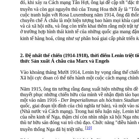
đó, khi xảy ra Cách mạng Tân Hợi, ông lại đề cập tới "đặc
truyền và còn gọi nguyên thủ của Trung Hoa thời ấy là "T
cuộc tranh luận với Rosa Luxemburg năm 1914, ông đã thốn
chuyên chế Á châu là một hiện tượng bao hàm mọi khía cạnh k
và cả xã hội nữa, và ông còn triển khai thêm rằng một trật t
ở trường hợp hình thái kinh tế của những quốc gia mang đậm
kinh tế hàng hoá, cũng như sự phân hoá giai cấp phát triển
k
2. Đệ nhất thế chiến (1914-1918), thời điểm Lenin triệt 
thức Sản xuất Á châu của Marx và Engels
Vào khoảng tháng Mười 1914, Lenin hy vọng rằng thế chiến 
Xã hội cực đoan có thể tiến hành một cuộc cách mạng chính t
Năm 1915, ông tin tưởng rằng đang xuất hiện những tiền đề c
thuyết phục những chiến hữu của mình về nhận định táo bạo t
một vào năm 1916 -
Der Imperialismus als höchstes Stadiu
quốc, giai đoạn tột đỉnh của chủ nghĩa tư bản), và một vào
(Nhà nước và Cách mạng). Trong hai tiểu luận này, Lenin k
của nền kinh tế Nga, thậm chí còn nhìn nhận xã hội Nga nh
thù tư hữu sản đóng vai trò chủ đạo. Chức năng "điều hành
[10]
truyền thống Nga đã bị triệt tiêu.