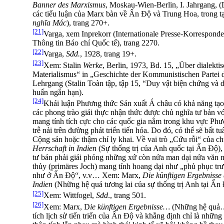
Banner des Marxismus
, Moskau-Wien-Berlin, I. Jahrgang, 
các tiểu luận của Marx bàn về Ấn Độ và Trung Hoa, trong t
nghĩa Mác
), trang 270+.
[21]
Varga, xem Inprekorr (Internationale Presse-Korresponde
Thông tin Báo chí Quốc tế), trang 2270.
[22]
Varga,
Sđd.
, 1928, trang 19+.
[23]
Xem: Stalin
Werke
, Berlin, 1973, Bd. 15, „Über dialekti
Materialismus“ in „Geschichte der Kommunistischen Partei 
Lehrgang (Stalin Toàn tập, tập 15, “Duy vật biện chứng và du
huấn ngắn hạn).
[24]
Khái luận Phương thức Sản xuất Á châu có khả năng tạo
các phong trào giải thực nhận thức được chủ nghĩa tư bản vớ
mang tính tích cực cho các quốc gia nằm trong khu vực Ph
trễ nải trên đường phát triển tiến hóa. Do đó, có thể sẽ bất 
Cộng sản hoặc thậm chí ly khai. Về vai trò „Cứu rỗi“ của c
Herrschaft in Indien
(Sự thống trị của Anh quốc tại Ấn Độ)
tư bản phải giải phóng những xứ còn nửa man dại nửa văn m
thủy (primäres Joch) mang tính hoang dại như „phủ phục trư
như ở Ấn Độ“, v.v… Xem: Marx,
Die künftigen Ergebnisse 
Indien
(Những hệ quả tương lai của sự thống trị Anh tại Ấn Đ
[25]
Xem: Wittfogel,
Sđd
., trang 501.
[26]
Xem: Marx, D
ie künftigen Ergebnisse…
(Những hệ quả…)
tích lịch sử tiến triển của Ấn Độ và khẳng định chỉ là những 