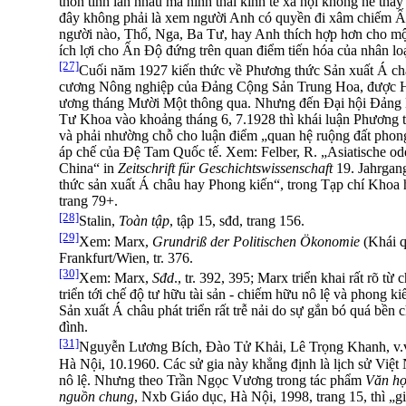
thôn tính lẫn nhau mà hình thái kinh tế xã hội không hề thay
đây không phải là xem người Anh có quyền đi xâm chiếm Ấ
người nào, Thổ, Nga, Ba Tư, hay Anh thích hợp hơn cho m
ích lợi cho Ấn Độ đứng trên quan điểm tiến hóa của nhân loạ
[27]
Cuối năm 1927 kiến thức về Phương thức Sản xuất Á châ
cương Nông nghiệp của Đảng Cộng Sản Trung Hoa, được H
ương tháng Mười Một thông qua. Nhưng đến Đại hội Đảng l
Tư Khoa vào khoảng tháng 6, 7.1928 thì khái luận Phương t
và phải nhường chỗ cho luận điểm „quan hệ ruộng đất phong
áp chế của Đệ Tam Quốc tế. Xem: Felber, R. „Asiatische od
China“ in
Zeitschrift für Geschichtswissenschaft
19. Jahrgang
thức sản xuất Á châu hay Phong kiến“, trong Tạp chí Khoa 
trang 79+.
[28]
Stalin,
Toàn tập
, tập 15, sđd, trang 156.
[29]
Xem: Marx,
Grundriß der Politischen Ökonomie
(Khái q
Frankfurt/Wien, tr. 376.
[30]
Xem: Marx,
Sđd
., tr. 392, 395; Marx triển khai rất rõ từ
triển tới chế độ tư hữu tài sản - chiếm hữu nô lệ và phong ki
Sản xuất Á châu phát triển rất trễ nải do sự gắn bó quá bền 
đình.
[31]
Nguyễn Lương Bích, Đào Tử Khải, Lê Trọng Khanh, v.v.
Hà Nội, 10.1960. Các sử gia này khẳng định là lịch sử Việt
nô lệ. Nhưng theo Trần Ngọc Vương trong tác phẩm
Văn họ
nguồn chung
, Nxb Giáo dục, Hà Nội, 1998, trang 15, thì „gi