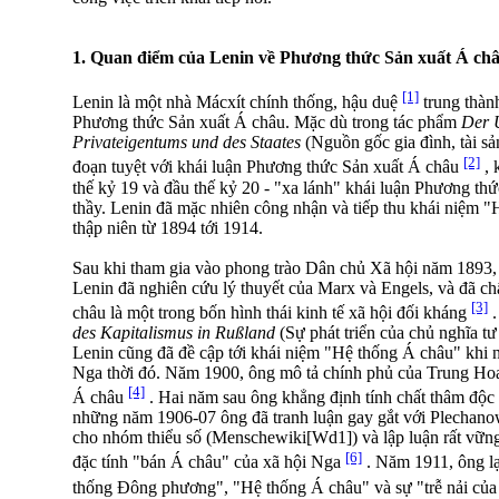
1. Quan điểm của Lenin về Phương thức Sản xuất Á ch
[1]
Lenin là một nhà Mácxít chính thống, hậu duệ
trung thàn
Phương thức Sản xuất Á châu. Mặc dù trong tác phẩm
Der 
Privateigentums und des Staates
(Nguồn gốc gia đình, tài sả
[2]
đoạn tuyệt với khái luận Phương thức Sản xuất Á châu
, 
thế kỷ 19 và đầu thế kỷ 20 - "xa lánh" khái luận Phương th
thầy. Lenin đã mặc nhiên công nhận và tiếp thu khái niệm 
thập niên từ 1894 tới 1914.
Sau khi tham gia vào phong trào Dân chủ Xã hội năm 1893, 
Lenin đã nghiên cứu lý thuyết của Marx và Engels, và đã 
[3]
châu là một trong bốn hình thái kinh tế xã hội đối kháng
.
des Kapitalismus in Rußland
(Sự phát triển của chủ nghĩa t
Lenin cũng đã đề cập tới khái niệm "Hệ thống Á châu" khi n
Nga thời đó. Năm 1900, ông mô tả chính phủ của Trung Hoa
[4]
Á châu
. Hai năm sau ông khẳng định tính chất thâm độc
những năm 1906-07 ông đã tranh luận gay gắt với Plechano
cho nhóm thiểu số (Menschewiki[Wd1]) và lập luận rất vữn
[6]
đặc tính "bán Á châu" của xã hội Nga
. Năm 1911, ông l
thống Đông phương", "Hệ thống Á châu" và sự "trễ nải c