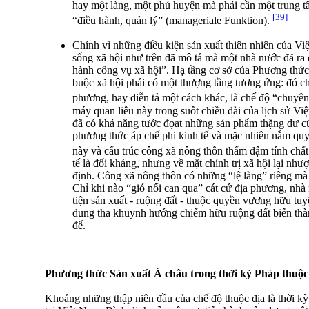
hay một làng, một phủ huyện mà phải cần một trung t
[39]
“điều hành, quản lý” (manageriale Funktion).
Chính vì những điều kiện sản xuất thiên nhiên của Vi
sống xã hội như trên đã mô tả mà một nhà nước đã ra 
hành công vụ xã hội”. Hạ tầng cơ sở của Phương thức
buộc xã hội phải có một thượng tầng tương ứng: đó c
phương, hay diễn tả một cách khác, là chế độ “chuyên
máy quan liêu này trong suốt chiều dài của lịch sử Vi
đã có khả năng tước đọat những sản phẩm thặng dư c
phương thức áp chế phi kinh tế và mặc nhiên nắm quy
này và cấu trúc công xã nông thôn thấm đậm tính chất
tế là đối kháng, nhưng về mặt chính trị xã hội lại nh
định. Công xã nông thôn có những “lệ làng” riêng mà
Chỉ khi nào “gió nổi can qua” cát cứ địa phương, nhà
tiện sản xuất - ruộng đất - thuộc quyền vương hữu tu
dung tha khuynh hướng chiếm hữu ruộng đất biến thành
để.
Phương thức Sản xuất Á châu trong thời kỳ Pháp thuộc
Khoảng những thập niên đầu của chế độ thuộc địa là thời kỳ 