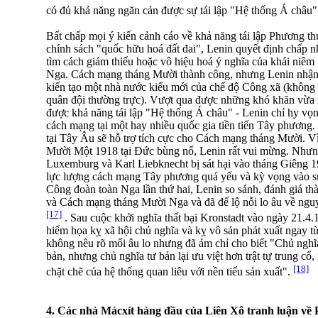
có đủ khả năng ngăn cản được sự tái lập "Hệ thống Á châu
Bất chấp mọi ý kiến cảnh cáo về khả năng tái lập Phương th
chính sách "quốc hữu hoá đất đai", Lenin quyết định chấp n
tìm cách giảm thiểu hoặc vô hiệu hoá ý nghĩa của khái niêm 
Nga. Cách mạng tháng Mười thành công, nhưng Lenin nhận t
kiến tạo một nhà nước kiểu mới của chế độ Công xã (không 
quân đội thường trực). Vượt qua được những khó khăn vừa n
được khả năng tái lập "Hệ thống Á châu" - Lenin chỉ hy vọ
cách mạng tại một hay nhiều quốc gia tiền tiến Tây phương
tại Tây Âu sẽ hỗ trợ tích cực cho Cách mạng tháng Mười. V
Mười Một 1918 tại Đức bùng nổ, Lenin rất vui mừng. Nhưn
Luxemburg và Karl Liebknecht bị sát hại vào tháng Giêng 19
lực lượng cách mạng Tây phương quá yếu và kỳ vọng vào sự 
Công đoàn toàn Nga lần thứ hai, Lenin so sánh, đánh giá 
và Cách mạng tháng Mười Nga và đã để lộ nỗi lo âu về nguy
[17]
. Sau cuộc khởi nghĩa thất bại Kronstadt vào ngày 21.4
hiểm họa kỵ xã hội chủ nghĩa và kỵ vô sản phát xuất ngay t
không nêu rõ mối âu lo nhưng đã ám chỉ cho biết "Chủ nghĩa
bản, nhưng chủ nghĩa tư bản lại ưu việt hơn trật tự trung cổ,
[18]
chặt chẽ của hệ thống quan liêu với nền tiểu sản xuất".
4. Các nhà Mácxít hàng đầu của Liên Xô tranh luận về