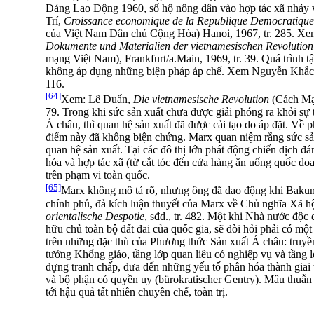
Đảng Lao Động 1960, số hộ nông dân vào hợp tác xã nhảy
Trí,
Croissance economique de la Republique Democratique
của Việt Nam Dân chủ Cộng Hòa) Hanoi, 1967, tr. 285. Xem:
Dokumente und Materialien der vietnamesischen Revolution
mạng Việt Nam), Frankfurt/a.Main, 1969, tr. 39. Quá trình t
không áp dụng những biện pháp áp chế. Xem Nguyễn Khắc Vi
116.
[64]
Xem: Lê Duẩn,
Die vietnamesische Revolution
(Cách Mạn
79. Trong khi sức sản xuất chưa được giải phóng ra khỏi sự 
Á châu, thì quan hệ sản xuất đã được cải tạo do áp đặt. Về 
điểm này đã không biện chứng. Marx quan niệm rằng sức sản 
quan hệ sản xuất. Tại các đô thị lớn phát động chiến dịch đ
hóa và hợp tác xã (từ cắt tóc đến cửa hàng ăn uống quốc d
trên phạm vi toàn quốc.
[65]
Marx không mô tả rõ, nhưng ông đã dao động khi Bakun
chính phủ, đả kích luận thuyết của Marx về Chủ nghĩa Xã h
orientalische Despotie
, sđd., tr. 482. Một khi Nhà nước độc
hữu chủ toàn bộ đất đai của quốc gia, sẽ đòi hỏi phải có m
trên những đặc thù của Phương thức Sản xuất Á châu: truyề
tưởng Khổng giáo, tầng lớp quan liêu có nghiệp vụ và tầng 
đựng tranh chấp, đưa đến những yếu tố phân hóa thành giai
và bộ phận có quyền uy (bürokratischer Gentry). Mâu thuẫn 
tới hậu quả tất nhiên chuyên chế, toàn trị.