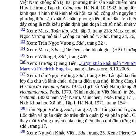
Việt Nam không tồn tại hai phương thức sản xuất chiếm hữu 
Huy Lê trong Tạp chí
Cộng sản
, Hà Nội, 10.1982, trang 30
kinh qua 4 hình thái kinh tế xã hội: xã hội cộng sản nguyên t
phương thức sản xuất Á châu, phong kiến, thực dân. Và hiện 
đây cũng là một kiểu phân định giai đoạn lịch sử nhồi nhét 
[32]
Xem: Marx,
Toàn tập
, sđd., tập 9, trang 218; Marx coi 
Ngọc Vương mô tả là „công cụ biết nói“,
Sđd.
, trang 24, 26,
[33]
Xem: Trần Ngọc Vương,
Sđd.
, trang 32+.
[34]
Xem: Marx,
Sđd.
, „Die Deutsche Ideologie„ (Hệ tư tưởng
[35]
Xem: Wittfogel,
Sđd.
, trang 465.
[36]
Xem: Trương Quang Tiến, „
Lược khảo khái luận "Phươn
Marx và Friedrich Engels
»
,
mạng talawas.org, 8.10.2005.
[37]
Xem: Trần Ngọc Vương,
Sđd.
, trang 30+. Tác giả đã dẫ
lớp địa chủ và lãnh chúa, diện tư điền quá nhỏ, không đán
Histoire du Vietnam
,Paris, 1974, (Lịch sử Việt Nam) trang 2
vietnamiennes
, Paris, 1970, (Kinh nghiệm Việt Nam), tr. 26
Vietnam
, (3000 năm Việt Nam), München, 1969, trang 171
Nxb Khoa học Xã hội, Tập I, Hà Nội, 1971, trang 154+.
[38]
Trần Ngọc Vương,
Sđd.
, trang 32, 26. Tác giả mô tả „vu
Lộc điền và quân điền do triều đình quản lý và phân phối. C
thay mặt Vương quyền chia công điền, theo qui định từng 
sđd., trang 17.
[39]
Xem: Nguyễn Khắc Viện,
Sđd.
, trang 25. Xem: Pierre 