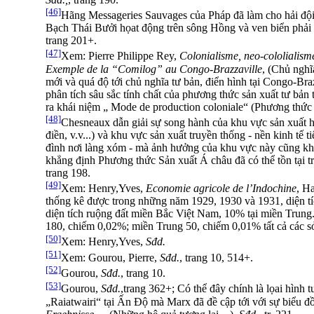
[46]
Hãng Messageries Sauvages của Pháp đã làm cho hải đội
Bạch Thái Bưởi họat động trên sông Hồng và ven biển phải
trang 201+.
[47]
Xem: Pierre Philippe Rey,
Colonialisme, neo-cololialisme
Exemple de la “Comilog” au Congo-Brazzaville
, (Chủ nghĩ
mới và quá độ tới chủ nghĩa tư bản, điển hình tại Congo-Braz
phân tích sâu sắc tính chất của phương thức sản xuất tư bản t
ra khái niệm „ Mode de production coloniale“ (Phương thức 
[48]
Chesneaux dẫn giải sự song hành của khu vực sản xuất h
điền, v.v...) và khu vực sản xuất truyền thống - nền kinh tế 
đình nơi làng xóm - mà ảnh hưởng của khu vực này cũng kh
khẳng định Phương thức Sản xuất Á châu đã có thể tồn tại t
trang 198.
[49]
Xem: Henry,Yves,
Economie agricole de l’Indochine
, Ha
thống kê được trong những năm 1929, 1930 và 1931, diện tí
diện tích ruộng đất miền Bắc Việt Nam, 10% tại miền Trung.
180, chiếm 0,02%; miền Trung 50, chiếm 0,01% tất cả các s
[50]
Xem: Henry,Yves,
Sđd.
[51]
Xem: Gourou, Pierre,
Sđd.
, trang 10, 514+.
[52]
Gourou,
Sđd.
, trang 10.
[53]
Gourou,
Sđd.
,trang 362+; Có thể đây chính là lọai hình 
„Raiatwairi“ tại Ấn Độ mà Marx đã đề cập tới với sự biểu đ