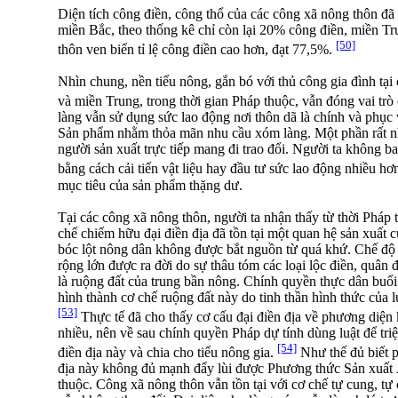
Diện tích công điền, công thổ của các công xã nông thôn đã 
miền Bắc, theo thống kê chỉ còn lại 20% công điền, miền 
[50]
thôn ven biển tỉ lệ công điền cao hơn, đạt 77,5%.
Nhìn chung, nền tiểu nông, gắn bó với thủ công gia đình tạ
và miền Trung, trong thời gian Pháp thuộc, vẫn đóng vai trò
làng vẫn sử dụng sức lao động nơi thôn dã là chính và phục 
Sản phẩm nhằm thỏa mãn nhu cầu xóm làng. Một phần rất n
người sản xuất trực tiếp mang đi trao đổi. Người ta không ba
bằng cách cải tiến vật liệu hay đầu tư sức lao động nhiều hơ
mục tiêu của sản phẩm thặng dư.
Tại các công xã nông thôn, người ta nhận thấy từ thời Pháp 
chế chiếm hữu đại điền địa đã tồn tại một quan hệ sản xuất c
bóc lột nông dân không được bắt nguồn từ quá khứ. Chế độ
rộng lớn được ra đời do sự thâu tóm các loại lộc điền, quân 
là ruộng đất của trung bần nông. Chính quyền thực dân bu
hình thành cơ chế ruộng đất này do tinh thần hình thức của 
[53]
Thực tế đã cho thấy cơ cấu đại điền địa về phương diện 
nhiều, nên về sau chính quyền Pháp dự tính dùng luật để triệ
[54]
điền địa này và chia cho tiểu nông gia.
Như thế đủ biết p
địa này không đủ mạnh đẩy lùi được Phương thức Sản xuất 
thuộc. Công xã nông thôn vẫn tồn tại với cơ chế tự cung, tự 