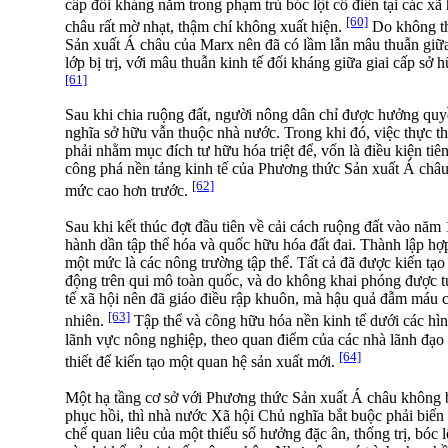
cấp đối kháng nằm trong phạm trù bóc lột cổ điển tại các x
[60]
châu rất mờ nhạt, thậm chí không xuất hiện.
Do không th
Sản xuất Á châu của Marx nên đã có lầm lẫn mâu thuẫn giữa 
lớp bị trị, với mâu thuẫn kinh tế đối kháng giữa giai cấp sở 
[61]
Sau khi chia ruộng đất, người nông dân chỉ được hưởng quy
nghĩa sở hữu vẫn thuộc nhà nước. Trong khi đó, việc thực t
phải nhằm mục đích tư hữu hóa triệt để, vốn là điều kiện tiê
công phá nền tảng kinh tế của Phương thức Sản xuất Á châu,
[62]
mức cao hơn trước.
Sau khi kết thúc đợt đầu tiên về cải cách ruộng đất vào năm
hành dần tập thể hóa và quốc hữu hóa đất đai. Thành lập hợ
một mức là các nông trường tập thể. Tất cả đã được kiến tạ
động trên qui mô toàn quốc, và do không khai phóng được tư
tế xã hội nên đã giáo điều rập khuôn, mà hậu quả đẫm máu c
[63]
nhiên.
Tập thể và công hữu hóa nền kinh tế dưới các hình
lãnh vực nông nghiệp, theo quan điểm của các nhà lãnh đạo Đ
[64]
thiết để kiến tạo một quan hệ sản xuất mới.
Một hạ tầng cơ sở với Phương thức Sản xuất Á châu không b
phục hồi, thì nhà nước Xã hội Chủ nghĩa bắt buộc phải biến
chế quan liêu của một thiểu số hưởng đặc ân, thống trị, bóc 