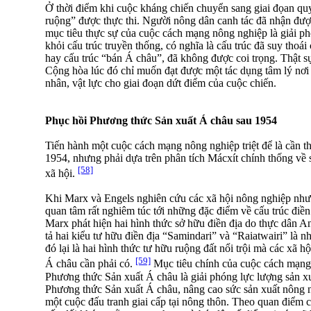
Ở thời điểm khi cuộc kháng chiến chuyển sang giai đọan quy
ruộng” được thực thi. Người nông dân canh tác đã nhận đượ
mục tiêu thực sự của cuộc cách mạng nông nghiệp là giải ph
khỏi cấu trúc truyền thống, có nghĩa là cấu trúc đã suy tho
hay cấu trúc “bán Á châu”, đã không được coi trọng. Thật
Cộng hòa lúc đó chỉ muốn đạt được một tác dụng tâm lý nơi
nhân, vật lực cho giai đoạn dứt điểm của cuộc chiến.
Phục hồi Phương thức Sản xuất Á châu sau 1954
Tiến hành một cuộc cách mạng nông nghiệp triệt để là cần thi
1954, nhưng phải dựa trên phân tích Mácxít chính thống về sự
[58]
xã hội.
Khi Marx và Engels nghiên cứu các xã hội nông nghiệp nh
quan tâm rất nghiêm túc tới những đặc điểm về cấu trúc điền
Marx phát hiện hai hình thức sở hữu điền địa do thực dân A
tả hai kiểu tư hữu điền địa “Samindari” và “Raiatwairi” là
đó lại là hai hình thức tư hữu ruộng đất nổi trội mà các xã 
[59]
Á châu cần phải có.
Mục tiêu chính của cuộc cách mạng đ
Phương thức Sản xuất Á châu là giải phóng lực lượng sản xu
Phương thức Sản xuất Á châu, nâng cao sức sản xuất nông n
một cuộc đấu tranh giai cấp tại nông thôn. Theo quan điểm c