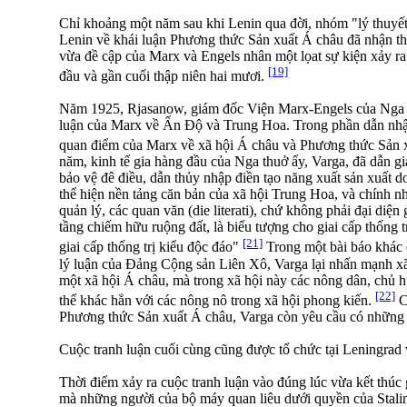
Chỉ khoảng một năm sau khi Lenin qua đời, nhóm "lý thuyết 
Lenin về khái luận Phương thức Sản xuất Á châu đã nhận thấ
vừa đề cập của Marx và Engels nhân một lọat sự kiện xảy r
[19]
đầu và gần cuối thập niên hai mươi.
Năm 1925, Rjasanow, giám đốc Viện Marx-Engels của Nga th
luận của Marx về Ấn Độ và Trung Hoa. Trong phần dẫn nhậ
quan điểm của Marx về xã hội Á châu và Phương thức Sản
năm, kinh tế gia hàng đầu của Nga thuở ấy, Varga, đã dẫn g
bảo vệ đê điều, dẫn thủy nhập điền tạo năng xuất sản xuất 
thể hiện nền tảng căn bản của xã hội Trung Hoa, và chính n
quản lý, các quan văn (die literati), chứ không phải đại diện
tầng chiếm hữu ruộng đất, là biểu tượng cho giai cấp thống 
[21]
giai cấp thống trị kiểu độc đáo"
Trong một bài báo khác 
lý luận của Đảng Cộng sản Liên Xô, Varga lại nhấn mạnh xã
một xã hội Á châu, mà trong xã hội này các nông dân, chủ h
[22]
thế khác hẳn với các nông nô trong xã hội phong kiến.
C
Phương thức Sản xuất Á châu, Varga còn yêu cầu có những c
Cuộc tranh luận cuối cùng cũng được tổ chức tại Leningrad
Thời điểm xảy ra cuộc tranh luận vào đúng lúc vừa kết thúc 
mà những người của bộ máy quan liêu dưới quyền của Stalin