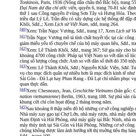
Tonkinois
, Paris, 1936 (Nông dân châu thổ Bắc bộ), trang
Đại Nam dư địa chí ước viên
, quyển 6, trang 70-81 xác địn
thứ 1 sau Công nguyên ở vùng Sơn Tây và Hưng Hóa. Th
triều đại Lý Lê, Trần đều có xây dựng các hệ thống đê đập 
Khôi,
Sđd.
,; Xem
Lịch sử Việt Nam
, sđd, trang 264.
[40]
Xem: Trần Ngọc Vương,
Sđd.
, trang 17, Xem
Lịch sử V
[41]
Trần Ngọc Vương mô tả tính chất huyết tộc tại các côn
giảm thiểu yếu tố chuyên chế của bộ máy quan liêu,
Sđd.
, t
[42]
Xem: Lê Thành Khôi,
Sđd.
, trang 367; Sử gia này cho bi
khoảng 4700 công chức Pháp tại Việt Nam so với dân số lúc
cùng số lượng công chức Anh so với dân số thời đó 350 triệ
[43]
Xem: Lê Thành Khôi,
Sđd.
; Nguyễn Khắc Viện,
Sđd
. T
vụ cho mục đích quân sự nhiều hơn là mục đích kinh tế như 
Sài Gòn - Đà Lạt hay Phan Rang - Đà Lạt chỉ nhằm phục vụ
quan thực dân.
[44]
Xem: Chesneaux, Jean,
Geschichte Vietnams
(bản gốc:
C
nation vietnamienne
) Berlin, 1963, trang 188. Sự phá sản c
khung cửi chỉ còn họat động 2 tháng trong năm.
[45]
Sau khoảng 8 thập niên đô hộ những cơ sở công nghiệp 
Nhà máy xay gạo tại Chợ Lớn, nhà máy rượu, nhà máy đường
Nam Định và Hải Phòng, nhà máy giấy tại Bắc Ninh, nhà má
máy thủy tinh tại Sài Gòn và Hải Phòng. Những cơ sở công n
chúng không được làm ảnh hưởng tới thị truờng tiêu thụ h
Sđd.,
, trang 190.