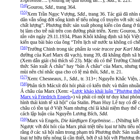
Ergebnisse….
(Những hệ quả tương lai…),
Sđd.
, tr. 221.
[54]
Gourou,
Sđd.
, trang 364.
[55]
Xem Trần Ngọc Vượng,
Sđd.
, trang 36. Tác giả đã nhì
dân vẫn sống đời sống kinh tế tiểu nông cổ truyền với sức s
chất lượng”. Phương thức sản xuất phong kiến còn đang ở t
bị làm cho trễ nải trên con đường phát triển. Xem: Gourou,
S
tân văn
ngày 29.11.1934, Phan Khôi khẳng định xã hội Việt
kiến qua bài báo của ông “Trên lịch sử nước ta không có ch
[56]
Trường Chinh trong tác phẩm
la voie tracee par Karl Ma
đường của Karl Marx đã vạch), trang 39, đã khẳng định xã 
(Xem dẫn giải chú thích số 23). Mặc dù có thể Trường Chinh
thức Sản xuất Á châu” hay “bán Á châu“ của Marx, nhưng t
mùi nên chỉ nhắc qua cho có lệ mà thôi,
Sđd.
, tr. 21.
[57]
Xem: Chesneaux, J.,
Sđd.
, tr. 313+; Nguyễn Khắc Viện,
[58]
Phân tích Mácxít đòi hỏi phải có kiến thức và thấm nhu
Á châu của Marx (Xem: «
Lược khảo khái luận "Phương thứ
Marx và Friedrich Engels
») và phải có một tư duy khai phón
hình thái kinh tế xã hội” của Stalin. Phan Huy Lê tuy có đề
châu có tồn tại ở Việt Nam nhưng chỉ là khái niệm thay thế
cách lập luận của Nguyễn Lương Bích,
Sđd.
[59]
Marx và Engels,
Die künftigen Ergebnisse…
(Những kết 
Ngược với đòi hỏi của Marx phải triệt tiêu lọai tư hữu tiểu 
rằng ở các xã hội nằm trong phạm trù Phương thức Sản xuất
loại tư hữu tiểu nông là cần thiết, bởi ở xã hội với Phương