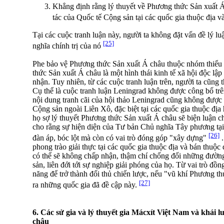
Khẳng định rằng lý thuyết về Phương thức Sản xuất Á
tác của Quốc tế Cộng sản tại các quốc gia thuộc địa v
Tại các cuộc tranh luận này, người ta không đặt vấn đề lý l
[25]
nghĩa chính trị của nó
Phe bảo vệ Phương thức Sản xuất Á châu thuộc nhóm thiểu 
thức Sản xuất Á châu là một hình thái kinh tế xã hội độc lậ
nhận. Tuy nhiên, từ các cuộc tranh luận trên, người ta cũng 
Cụ thể là cuộc tranh luận Leningrad không được công bố trê
nội dung tranh cãi của hội thảo Leningrad cũng không được 
Cộng sản ngoài Liên Xô, đặc biệt tại các quốc gia thuộc địa 
họ sợ lý thuyết Phương thức Sản xuất Á châu sẽ biện luận 
cho rằng sự hiện diện của Tư bản Chủ nghĩa Tây phương tại 
[26]
đàn áp, bóc lột mà còn có vai trò đóng góp "xây dựng"
.
phong trào giải thực tại các quốc gia thuộc địa và bán thuộc 
có thể sẽ không chấp nhận, thậm chí chống đối những đường
sản, liên đới tới sự nghiệp giải phóng của họ. Từ vai trò đồ
năng để trở thành đối thủ chiến lược, nếu "vũ khí Phương th
[27]
ra những quốc gia đã đề cập này.
6. Các sử gia và lý thuyết gia Mácxít Việt Nam và khái
châu