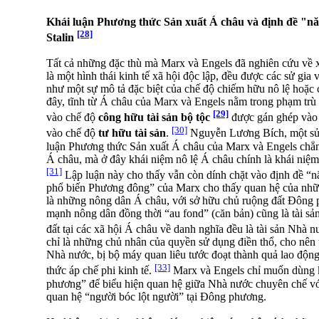
Khái luận Phương thức Sản xuất Á châu và định đề "năm
[28]
Stalin
Tất cả những đặc thù mà Marx và Engels đã nghiên cứu về 
là một hình thái kinh tế xã hội độc lập, đều được các sử gia 
như một sự mô tả đặc biệt của chế độ chiếm hữu nô lệ hoặc
đây, tĩnh từ Á châu của Marx và Engels nằm trong phạm trù m
[29]
vào chế độ
công hữu tài sản bộ tộc
được gán ghép vào 
[30]
vào chế độ
tư hữu tài sản
.
Nguyễn Lương Bích, một sử g
luận Phương thức Sản xuất Á châu của Marx và Engels chẳn
Á châu, mà ở đây khái niệm nô lệ Á châu chính là khái niệm
[31]
Lập luận này cho thấy vẫn còn dính chặt vào định đề “n
phổ biến Phương đông” của Marx cho thấy quan hệ của những
là những nông dân Á châu, với sở hữu chủ ruộng đất Đông
mạnh nông dân đồng thời “au fond” (căn bản) cũng là tài sản
đất tại các xã hội Á châu về danh nghĩa đều là tài sản Nhà 
chỉ là những chủ nhân của quyền sử dụng điền thổ, cho nên t
Nhà nước, bị bộ máy quan liêu tước đoạt thành quả lao độ
[33]
thức áp chế phi kinh tế.
Marx và Engels chỉ muốn dùng k
phương” để biểu hiện quan hệ giữa Nhà nước chuyên chế vớ
quan hệ “người bóc lột người” tại Đông phương.