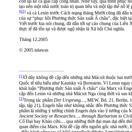
còn lại kể cả giai cấp công nhân. Như vậy, quá trình phục 
tạo nên một nhà nước toàn trị quan liêu và một tập thể nô 
[65]
và cả Lenin trước Cách mạng tháng Mười cũng đã đấu tr
của sự “phục hồi Phương thức Sản xuất Á châu”, đặc biệt tạ
Viết trước kia nói chung, đã dẫn tới sự cáo chung của Liên X
thực tế đã tồn tại và được ngộ nhận là Xã hội Chủ nghĩa.
Tháng 12.2005
© 2005 talawas
[1]
Ở đây không đề cập đến những nhà Mácxít thuộc hai trườ
Quốc tế tiêu biểu như Kautsky và Bernstein. Vì Lenin ngay t
khái luận “Phương thức Sản xuất Á châu“ của Marx và Engel
cập đến Lenin và những nhà Mácxit Nga cùng thời và sau khi
[2]
Trong tác phẩm
Der Ursprung…,
MEW, Bd. 21, Berlin, 1
tập, tập 21), Engels hầu như không nhắc đến Phương thức Sả
phẩm là những ý tưởng chính Engels dựa vào ý tưởng của 
Ancient Society or Researches…. through Barbarism to Civil
Cổ Đại hay Khảo cứu… qua những thời đại man dại đến thời
quan điểm của Marx. Khi đề cập đến nguồn gốc nhà nước, En
„điều hành công vụ xã hội“ (gesellschaftliche Amtstätigkeit