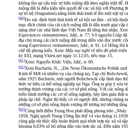
không tồn tại cấu trúc tư hữu ruộng đất theo nghĩa triệt để. 
ruộng đất là điều kiện tiên quyết để các xã hội với Phương t
sự trì trệ (Stagnation) nâng hình thái kinh tế lên một trật tự c
[60]
Do xác định hình thái kinh tế xã hội sai lầm - xã hội thu
mục đích chính của cải cách ruộng đất là đấu tranh giai cấp
nặng như các nhà lãnh đạo Việt Nam đã từng thú nhận. Xe
Experiences vietnamiennes
,
Sđd.
, tr. 77; Võ nguyên Giáp đã
địa chủ trong cải cách ruộng đất trong diễn văn đọc trước c
trong
Experiences vietnamiennes
,
Sđd.
, tr. 91. Lê Hồng Hà 
chế độ phong kiến. Xem:
Mấy suy nghĩ về tiền đồ phát triể
kỷ XXI
, mạng Ykien.net ngày 11.12.05, tiểu mục 15.
[61]
Xem: Nguyễn Khắc Viện,
Sđd.
, tr. 89.
[62]
Xem Bucharin, N., „Die Neue Ökonomische Politik und
Kinh tế Mới và nhiêm vụ của chúng ta), Tạp chí
Bolschewik
năm 1925 Bucharin, một người Bolschewik cấp lãnh đạo thời 
thức tư hữu cá thể nông nghiệp tại Nga. Ông ta góp ý xóa 
trưởng thịnh vượng của các cơ sở phú nông. Với các nông dâ
triển bành trướng các cơ sổ nông nghiệp, hãy làm giàu thật 
pháp áp chế. Nghe thì thấy có vẻ ngược đời, nhưng chúng ta 
những cơ sở phú nông thịnh vượng để tương trợ những tầng 
[63]
Cùng thời điểm Trung Hoa phát động phong trào „Nhảy
1958, Nghị quyết Trung Ương lần thứ 14 vào tháng 11.19
cũng gấp rút thúc đẩy hoàn thành quá trình hợp tác xã và t
khoảng 0,03% số hộ nông dân vào hợp tác xã. Đến năm 1958,