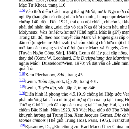
Mạc Tư Khoa), trang 116.
[15]
Vào thời điểm Cách mạng tháng Mười, nước Nga mới có 
nghiệp (bao gồm cả công nhân lưu manh „Lumpenproletarier
chừng 140 triệu. Đến 1921, trải qua nội chiến, chỉ còn lại 
phải thú nhận rằng „giai cấp vô sản Nga đã bị xem hầu như 
Molyneux,
Was ist Marxismus?
[Chủ nghĩa Mác là gì?]) mạng
Trong khi đó, theo học thuyết của Marx và Engels giai cấp 
dân số (ungeheure Mehrzahl) và còn không chủ hữu một chút 
mới tạo cách mạng vô sản được (xem: Marx và Engels,
Das 
[Tuyên Ngôn Cộng Sản], 1848). Lenin đã lấy giai cấp nông
thay thế (Xem: W. Leonhard,
Die Dreispaltung des Marxis
nghĩa Mác], Düsseldorf/Wien, 1970) và đặt vấn đề „liên min
quá ít ỏi.
[16]
Xem Plechanow,
Sđd.
, trang 45.
[17]
Lenin,
Toàn tập
, sđd., tập 28, trang 401.
[18]
Lenin,
Tuyển tập
, sđd.,tập 2, trang 846.
[19]
Điển hình là phong trào 4.5.1919 chống lại Hiệp ước Ve
phải nhường lại tất cả những nhượng địa của họ tại Trung 
Tưởng Giới Thạch đàn áp cách mạng tại Thượng Hải, lập c
chiếm Bắc Kinh. Năm 1923, Xô Viết Nga giúp đỡ Tôn Nhật Ti
khuynh hướng tại Trung Hoa. Xem Jacques Gernet,
Die chi
Monde chinois
[Thế giới Trung Hoa], Paris, 1972), Frankfur
[20]
Rjasanow, D., „Einleitung zu: Karl Marx: Über China un