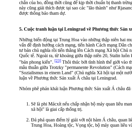
chắn của ho, đồng thời cũng để kịp thời chuẩn bị thanh trừn
này cũng giải thích được tại sao các "lão thành" như Rjasan
được thông báo tham dự.
5. Cuộc tranh luận tại Leningrad về Phương thức Sản x
Những biến động tại Trung Hoa vào những thập niên hai mư
vấn đề định hướng cách mạng, tiến hành Cách mạng Dân chủ
tư bản chủ nghĩa rồi tiến thẳng lên Cách mạng Xã hội Chủ n
Quốc tế. Ngoài ra, từ khoảng giữa thập niên 20, Stalin luôn
[23]
"bán phong kiến".
Thôi thúc bởi tình hình thế giới vào t
mâu thuẫn giữa Trotzky "permanente Revolution" (Cách mạn
"Sozialismus in einem Land" (Chủ nghĩa Xã hội tại một nướ
luận về Phương thức Sản xuất Á châu tại Leningrad.
Nhóm phê phán khái luận Phương thức Sản xuất Á châu đã đ
Sẽ là phi Mácxít nếu chấp nhận bộ máy quan liêu ma
xã hội" là giai cấp thống trị.
Đả phá quan điểm lý giải với nội hàm Á châu, quan liê
Trung Hoa, Hoàng tộc, Vọng tộc, bộ máy quan liêu v