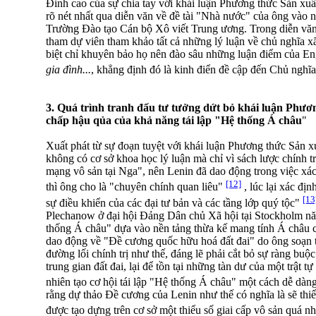
Đỉnh cao của sự chia tay với khái luận Phương thức Sản xuấ
rõ nét nhất qua diễn văn về đề tài "Nhà nước" của ông vào 
Trường Đào tạo Cán bộ Xô viết Trung ương. Trong diễn văn
tham dự viên tham khảo tất cả những lý luận về chủ nghĩa 
biệt chỉ khuyên bảo họ nên đào sâu những luận điểm của En
gia đình...
, khẳng định đó là kinh điển đề cập đến Chủ nghĩ
3. Quá trình tranh đấu tư tưởng dứt bỏ khái luận Phươ
chấp hậu qủa của khả năng tái lập "Hệ thống Á châu
"
Xuất phát từ sự đoạn tuyệt với khái luận Phương thức Sản x
không có cơ sở khoa học lý luận mà chỉ vì sách lược chính t
mạng vô sản tại Nga", nên Lenin đã dao động trong việc xác
[12]
thì ông cho là "chuyên chính quan liêu"
, lúc lại xác đị
[13
sự điều khiển của các đại tư bản và các tầng lớp quý tộc"
Plechanow ở đại hội Đảng Dân chủ Xã hội tại Stockholm nă
thống Á châu" dựa vào nền tảng thừa kế mang tính Á châu 
dao động về "Đề cương quốc hữu hoá đất đai" do ông soạn 
đường lối chính trị như thế, đáng lẽ phải cắt bỏ sự ràng bu
trung gian đất đai, lại để tồn tại những tàn dư của một trật 
nhiên tạo cơ hội tái lập "Hệ thống Á châu" một cách dễ dàn
rằng dự thảo Đề cương của Lenin như thế có nghĩa là sẽ thi
được tạo dựng trên cơ sở một thiểu số giai cấp vô sản quá n