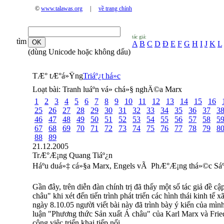
©
www.talawas.org
|
về trang chính
tác giả:
tìm
A
B
C
D
Đ
E
F
G
H
I
J
K
L
(dùng Unicode hoặc không dấu)
TÆ° tÆ°á»Ÿng
Triáº¿t há»c
Loạt bài:
Tranh luáº­n vá» chá»§ nghÄ©a Marx
1
2
3
4
5
6
7
8
9
10
11
12
13
14
15
16
25
26
27
28
29
30
31
32
33
34
35
36
37
3
46
47
48
49
50
51
52
53
54
55
56
57
58
5
67
68
69
70
71
72
73
74
75
76
77
78
79
8
88
89
21.12.2005
TrÆ°Æ¡ng Quang Tiáº¿n
Háº­u duá»‡ cá»§a Marx, Engels vÃ PhÆ°Æ¡ng thá»©c Sáº
Gần đây, trên diễn đàn chính trị đã thấy một số tác giả đề c
châu" khi xét đến tiến trình phát triển các hình thái kinh tế
ngày 8.10.05 người viết bài này đã trình bày ý kiến của mìn
luận "Phương thức Sản xuất Á châu" của Karl Marx và Frie
công việc triển khai tiếp nối.