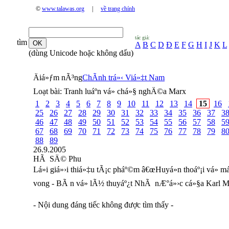
©
www.talawas.org
|
về trang chính
tác giả:
tìm
A
B
C
D
Đ
E
F
G
H
I
J
K
L
(dùng Unicode hoặc không dấu)
Äiá»ƒm nÃ³ng
ChÃ­nh trá»‹ Viá»‡t Nam
Loạt bài:
Tranh luáº­n vá» chá»§ nghÄ©a Marx
1
2
3
4
5
6
7
8
9
10
11
12
13
14
15
16
25
26
27
28
29
30
31
32
33
34
35
36
37
3
46
47
48
49
50
51
52
53
54
55
56
57
58
5
67
68
69
70
71
72
73
74
75
76
77
78
79
8
88
89
26.9.2005
HÃ SÄ© Phu
Lá»i giá»›i thiá»‡u tÃ¡c pháº©m â€œHuyá»n thoáº¡i vá»
vong - BÃ n vá» lÃ½ thuyáº¿t NhÃ nÆ°á»›c cá»§a Karl 
- Nội dung đáng tiếc không được tìm thấy -