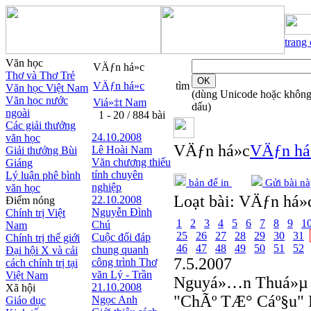
trang
Văn học
VÄƒn há»c
Thơ và Thơ Trẻ
VÄƒn há»c
tìm
Văn học Việt Nam
(dùng Unicode hoặc khôn
Văn học nước
Viá»‡t Nam
dấu)
ngoài
1 - 20 / 884 bài
Các giải thưởng
24.10.2008
văn học
VÄƒn há»c
VÄƒn há
Lê Hoài Nam
Giải thưởng Bùi
Văn chương thiếu
Giáng
tính chuyên
Lý luận phê bình
bản để in
Gửi bài nà
nghiệp
văn học
Loạt bài:
VÄƒn há»c
22.10.2008
Điểm nóng
Nguyễn Đình
Chính trị Việt
1
2
3
4
5
6
7
8
9
1
Chú
Nam
25
26
27
28
29
30
31
Cuộc đối đáp
Chính trị thế giới
46
47
48
49
50
51
52
chung quanh
Đại hội X và cải
7.5.2007
công trình Thơ
cách chính trị tại
văn Lý - Trần
Việt Nam
Nguyá»…n Thuá»µ
21.10.2008
Xã hội
"ChÃº TÆ° Cáº§u"
Ngọc Anh
Giáo dục