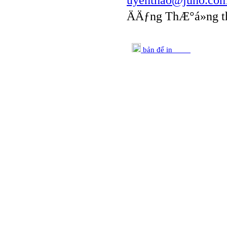
uyenthao@juno.co
ÄÄƒng ThÆ°á»ng t
bản để in