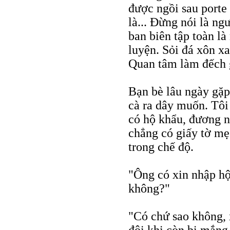
được ngồi sau porte
là... Ðừng nói là ngư
ban biên tập toàn l
luyện. Sỏi đá xôn xa
Quan tâm làm đếch 
Bạn bè lâu ngày gặp
cà ra dây muốn. Tôi 
có hộ khẩu, đương n
chẳng có giấy tờ mẹ
trong chế độ.
"Ông có xin nhập hộ 
không?"
"Có chứ sao không, 