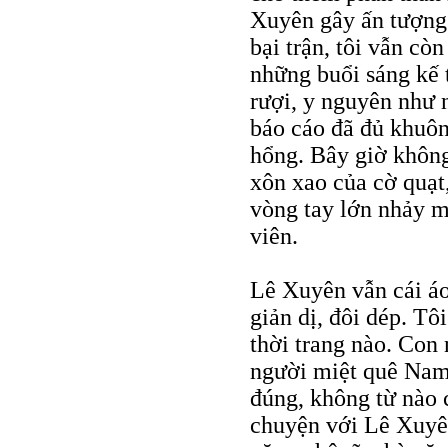
Xuyên gây ấn tượng 
bại trận, tôi vẫn cò
những buổi sáng kế 
rượi, y nguyên như 
báo cáo đã đủ khuôn
hổng. Bây giờ không
xôn xao của cờ quạt,
vòng tay lớn nhảy 
viên.
Lê Xuyên vẫn cái áo
giản dị, đôi dép. Tô
thời trang nào. Con 
người miệt quê Nam 
đúng, không từ nào 
chuyện với Lê Xuyên