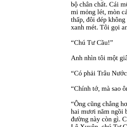
bộ chân chất. Cái mũ
mi mỏng lét, mòn cả
thấp, đôi dép không 
xanh mét. Tôi gọi a
“Chú Tư Cầu!”
Anh nhìn tôi một gi
“Có phải Trâu Nước
“Chính tớ, mà sao ô
“Ông cũng chẳng hơn 
hai mươi năm ngồi b
đường này còn gì. 
Lê Xuyên, chú Tư C