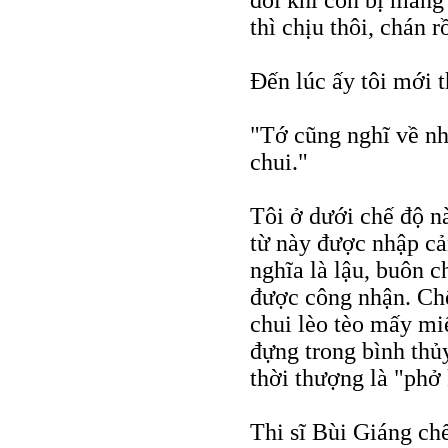
đôi khi còn bị mắng 
thì chịu thôi, chán 
Ðến lúc ấy tôi mới 
"Tớ cũng nghĩ về n
chui."
Tôi ở dưới chế độ nà
từ này được nhập c
nghĩa là lậu, buôn 
được công nhận. Chế
chui lèo tèo mấy miế
đựng trong bình thủ
thời thượng là "phở
Thi sĩ Bùi Giáng chế