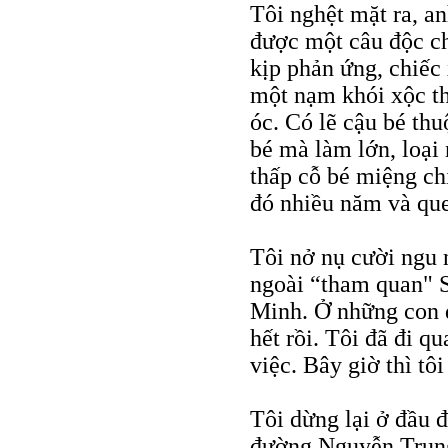
Tôi nghệt mặt ra, an
được một câu độc c
kịp phản ứng, chiếc 
một nạm khói xộc th
óc. Có lẽ cậu bé thu
bé mà làm lớn, loại 
thấp cỗ bé miệng ch
đó nhiều năm và que
Tôi nở nụ cười ngu
ngoài “tham quan" 
Minh. Ở những con đ
hết rồi. Tôi đã đi qu
việc. Bây giờ thì tô
Tôi dừng lại ở đầu 
đường Nguyễn Trung