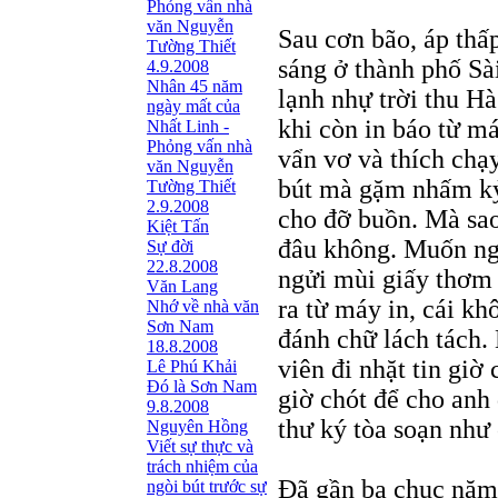
Phỏng vấn nhà
văn Nguyễn
Sau cơn bão, áp thấp 
Tường Thiết
sáng ở thành phố Sài
4.9.2008
Nhân 45 năm
lạnh nhự trời thu Hà
ngày mất của
khi còn in báo từ m
Nhất Linh -
Phỏng vấn nhà
vẩn vơ và thích chạy
văn Nguyễn
bút mà gặm nhấm kỷ 
Tường Thiết
2.9.2008
cho đỡ buồn. Mà sao
Kiệt Tấn
đâu không. Muốn ngồ
Sự đời
22.8.2008
ngửi mùi giấy thơm
Văn Lang
ra từ máy in, cái k
Nhớ về nhà văn
Sơn Nam
đánh chữ lách tách
18.8.2008
viên đi nhặt tin giờ
Lê Phú Khải
Đó là Sơn Nam
giờ chót để cho anh
9.8.2008
thư ký tòa soạn như 
Nguyên Hồng
Viết sự thực và
trách nhiệm của
Ðã gần ba chục năm 
ngòi bút trước sự