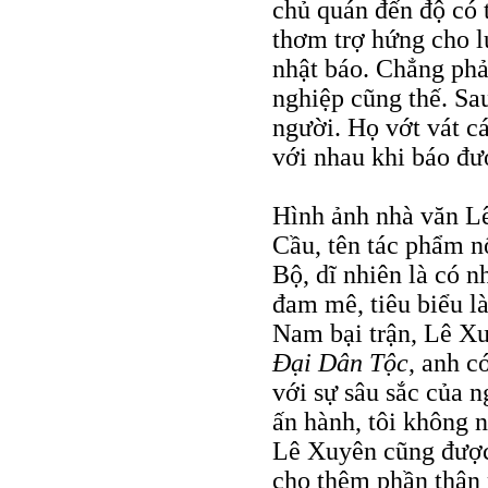
chủ quán đến độ có t
thơm trợ hứng cho lú
nhật báo. Chẳng phả
nghiệp cũng thế. Sau
người. Họ vớt vát cá
với nhau khi báo đư
Hình ảnh nhà văn L
Cầu, tên tác phẩm n
Bộ, dĩ nhiên là có
đam mê, tiêu biểu l
Nam bại trận, Lê Xu
Ðại Dân Tộc
, anh c
với sự sâu sắc của n
ấn hành, tôi không 
Lê Xuyên cũng được
cho thêm phần thân