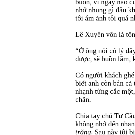
buồn, vì ngày nào c
nhớ nhung gì đâu kh
tôi ám ảnh tôi quá n
Lê Xuyên vốn là tổn
“Ờ ông nói có lý đấ
được, sẽ buồn lắm, k
Có người khách ghé 
biết anh còn bán cả
nhạnh từng cắc một,
chân.
Chia tay chú Tư Cầu
không nhớ đến nhan 
trăng
. Sau này tôi b