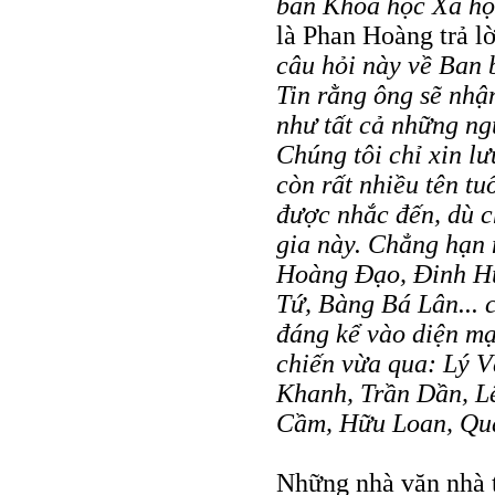
bản Khoa học Xã hộ
là Phan Hoàng trả l
câu hỏi này về Ban 
Tin rằng ông sẽ nh
như tất cả những ng
Chúng tôi chỉ xin lư
còn rất nhiều tên t
được nhắc đến, dù ch
gia này. Chẳng hạn n
Hoàng Ðạo, Ðinh H
Tứ, Bàng Bá Lân... 
đáng kể vào diện mạ
chiến vừa qua: Lý 
Khanh, Trần Dần, L
Cầm, Hữu Loan, Qua
Những nhà văn nhà t