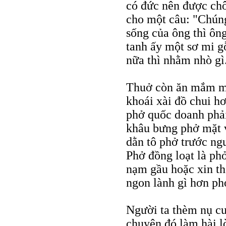
có đức nên được chô
cho một câu: "Chúng
sống của ông thì ôn
tanh ấy một sơ mi g
nữa thì nhằm nhò gì
Thuở còn ăn mắm mú
khoái xài đồ chui h
phở quốc doanh phải
khâu bưng phở mặt v
dằn tô phở trước ngư
Phở đồng loạt là ph
nạm gầu hoặc xin th
ngon lành gì hơn ph
Người ta thèm nụ cư
chuyện đó làm hài 