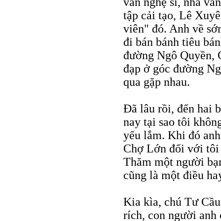
văn nghệ sĩ, nhà văn
tập cải tạo, Lê Xuy
viên" đó. Anh về sớ
đi bán bánh tiêu bán
đường Ngô Quyền, C
đạp ở góc đường Ngu
qua gặp nhau.
Ðã lâu rồi, đến hai
nay tại sao tôi khôn
yếu lắm. Khi đó anh 
Chợ Lớn đối với tôi 
Thăm một người bạn
cũng là một điều ha
Kia kìa, chú Tư Cầu 
rích, con người anh