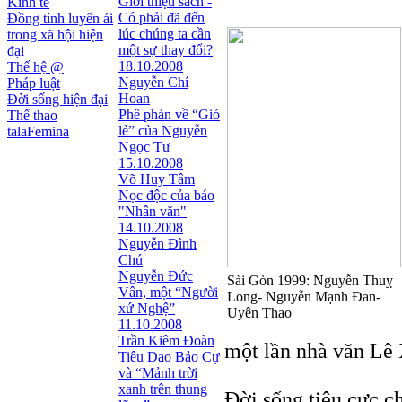
Giới thiệu sách -
Kinh tế
Có phải đã đến
Đồng tính luyến ái
lúc chúng ta cần
trong xã hội hiện
một sự thay đổi?
đại
18.10.2008
Thế hệ @
Nguyễn Chí
Pháp luật
Hoan
Đời sống hiện đại
Phê phán về “Gió
Thể thao
lẻ” của Nguyễn
talaFemina
Ngọc Tư
15.10.2008
Võ Huy Tâm
Nọc độc của báo
"Nhân văn"
14.10.2008
Nguyễn Đình
Chú
Nguyễn Đức
Sài Gòn 1999: Nguyễn Thuỵ
Vân, một “Người
Long- Nguyễn Mạnh Đan-
xứ Nghệ”
Uyên Thao
11.10.2008
Trần Kiêm Đoàn
một lần nhà văn Lê 
Tiêu Dao Bảo Cự
và “Mảnh trời
xanh trên thung
Ðời sống tiêu cực c