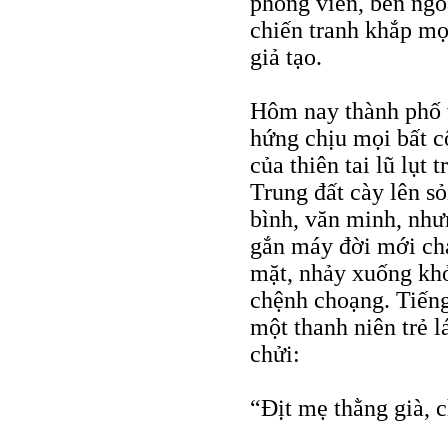
phóng viên, bên ngo
chiến tranh khắp mọi
giả tạo.
Hôm nay thành phố 
hứng chịu mọi bất c
của thiên tai lũ lụt
Trung đất cày lên s
bình, văn minh, nhưn
gắn máy đời mới ch
mặt, nhảy xuống khỏ
chệnh choạng. Tiếng 
một thanh niên trẻ l
chửi:
“Ðịt mẹ thằng già, 