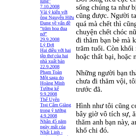
lũng”
sống chúng ta như bị
7.10.2008
Vài ý kiến với
cũng được. Người ta
ông Nguyễn Hữu
quá mà chết thì cũn
Đang về vấn đề
“trăm hoa đua
chuyện chết chóc nữa
nở”
đi thăm bạn bè mà k
29.9.2008
Lý Đợi
trăm tuổi. Còn khối
Hai điều với hai
hoặc thất bại, hoặc 
tập thơ của hai
nhà xuất bản
22.9.2008
Những người bạn thà
Phạm Toàn
Một saga do
chưa đi thăm vội, t
Hoàng Minh
trước đã.
Tường kể
9.9.2008
Thế Uyên
Hình như tôi cũng có
Trại Cẩm Giàng
trong ý tưởng
bây giờ vô tích sự, 
4.9.2008
thăm anh bạn này, a
Nhân 45 năm
ngày mất của
khổ chi đó.
Nhất Linh -