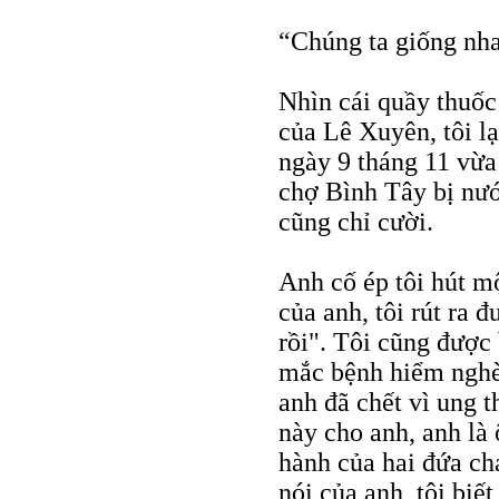
“Chúng ta giống nh
Nhìn cái quầy thuốc l
của Lê Xuyên, tôi lạ
ngày 9 tháng 11 vừa
chợ Bình Tây bị nướ
cũng chỉ cười.
Anh cố ép tôi hút m
của anh, tôi rút ra 
rồi". Tôi cũng được 
mắc bệnh hiểm nghè
anh đã chết vì ung t
này cho anh, anh là
hành của hai đứa ch
nói của anh, tôi biế