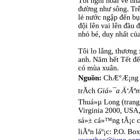
Tôi nghĩ hoài về n
đường như sông. Tr
lẻ nước ngập đến bụ
đội lên vai lên đầu 
nhỏ bé, duy nhất của
Tôi lo lắng, thương 
anh. Năm hết Tết đến
có mùa xuân.
Nguồn:
ChÆ°Æ¡ng 
trÃ­ch
Giá»¯a Ä‘Ãªm
Thuá»µ Long (trang
Virginia 2000, USA
sá»± cá»™ng tÃ¡c c
liÃªn láº¡c: P.O. Bo