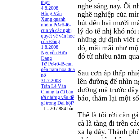
thực
nghe sáng nay. Ôi n
4.8.2008
nghề nghiệp của mình
Hồng Vân
Xung quanh
bút đến hai mưới mấ
nhóm Pơ-rô-lê-
lý do tế nhị khó nói
cun và các nghị
quyết về văn học
những dự định viết 
của Đảng
đó, mãi mãi như một 
1.8.2008
Nguyễn Hữu
đó từ nhiều năm qua
Đang
Từ Pơ-rô-lê-cun
đến trăm hoa đua
Sau cơn áp thấp nhiệ
nở
lên đường để nhìn n
31.7.2008
Trần Lê Văn
đường mà trước đây 
Chúng ta đã bàn
báo, thăm lại một số
tới những vấn đề
gì trong Đại hội?
1 - 20 / 884 bài
Thế là tôi rời căn g
cà là tàng đi trên 
xa lạ đấy. Thành ph