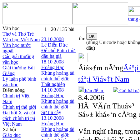
trang
Văn học
1 - 20 / 135 bài
Thơ và Thơ Trẻ
tìm
23.10.2008
Văn học Việt Nam
(dùng Unicode hoặc khôn
Lê Diễn Đức
Văn học nước
dấu)
Đế chế Putin thời
ngoài
dầu hạ giá
Các giải thưởng
18.10.2008
văn học
Äiá»ƒm nÃ³ng
Äáº¡
Hoàng Hạc
Giải thưởng Bùi
Khủng hoảng tài
Giáng
táº¡i Viá»‡t Nam
chính thế giới:
Lý luận phê bình
Thất nghiệp
văn học
14.10.2008
Điểm nóng
bản để in
Gửi bài nà
Hoàng Hạc
Chính trị Việt
8.4.2006
Khủng hoảng tài
Nam
HÃ VÄƒn Thuá»³
chính thế giới :
Chính trị thế giới
Sự tin cậy
Đại hội X và cải
Sá»± khá»‘n cÃ¹ng c
13.10.2008
cách chính trị tại
Hoàng Hạc
Việt Nam
Khủng hoảng tài
Xã hội
Vẫn nghĩ rằng, tron
chính thế giới:
Giáo dục
trình Đại hội X sẽ 