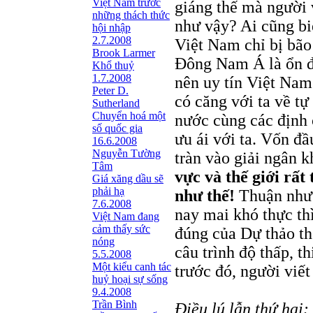
Việt Nam trước
giáng thế mà người 
những thách thức
như vậy? Ai cũng bi
hội nhập
2.7.2008
Việt Nam chỉ bị bão
Brook Larmer
Đông Nam Á là ổn đị
Khổ thuỷ
1.7.2008
nên uy tín Việt Nam
Peter D.
có căng với ta về t
Sutherland
Chuyển hoá một
nước cùng các định 
số quốc gia
ưu ái với ta. Vốn đầ
16.6.2008
Nguyễn Tường
tràn vào giải ngân
Tâm
vực và thế giới rất
Giá xăng dầu sẽ
phải hạ
như thế!
Thuận như t
7.6.2008
nay mai khó thực th
Việt Nam đang
cảm thấy sức
đúng của Dự thảo thể
nóng
câu trình độ thấp, t
5.5.2008
Một kiểu canh tác
trước đó, người viết
huỷ hoại sự sống
9.4.2008
Trần Bình
Điều lú lẫn thứ hai: