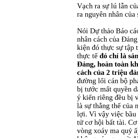
Vạch ra sự lú lẫn c
ra nguyên nhân của s
Nói Dự thảo Báo cáo 
nhân cách của Đảng
kiện đó thực sự tập 
thực tế
đó chỉ là sả
Đảng, hoàn toàn kh
cách của 2 triệu đả
đường lối cán bộ ph
bị tước mất quyền d
ý kiến riêng đều bị
là sự thắng thế của 
lợi. Vì vậy việc bầu
tử cơ hội bất tài. C
vòng xoáy ma quỷ ấy