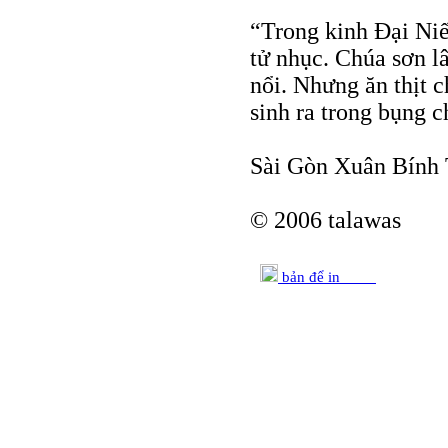
“Trong kinh Đại Niế
tử nhục. Chúa sơn l
nổi. Nhưng ăn thịt c
sinh ra trong bụng 
Sài Gòn Xuân Bính 
© 2006 talawas
bản để in