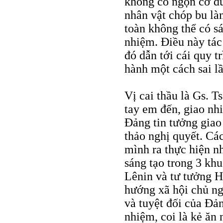
không có ngọn cờ đủ
nhân vật chóp bu là
toàn không thể có s
nhiệm. Điều này tá
đó dẫn tới cái quy t
hành một cách sai l
Vị cai thầu là Gs. T
tay em đến, giao nh
Đảng tin tưởng giao
thảo nghị quyết. Cá
mình ra thực hiện n
sáng tạo trong 3 kh
Lênin và tư tưởng H
hướng xã hội chủ ng
và tuyệt đối của Đả
nhiệm, coi là kẻ ăn