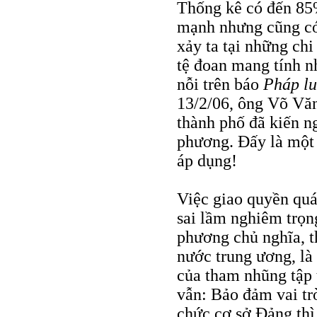
Thống kê có đến 85
mạnh nhưng cũng có
xảy ta tại những ch
tệ đoan mang tính n
nỗi trên báo
Pháp l
13/2/06, ông Võ Vă
thành phố đã kiến ng
phương. Đấy là một 
áp dụng!
Việc giao quyền quá
sai lầm nghiêm trọng
phương chủ nghĩa, t
nước trung ương, là 
của tham nhũng tập
vẫn: Bảo đảm vai trò
chức cơ sở Đảng thì