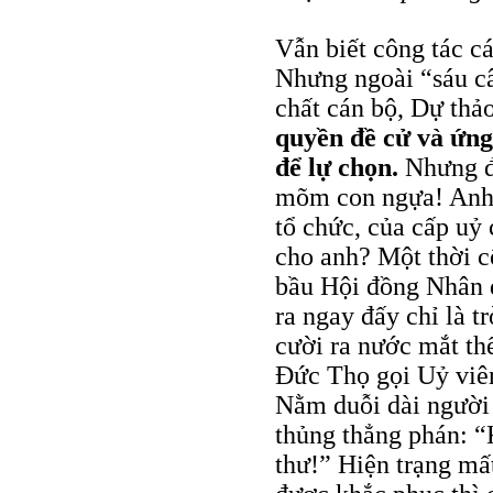
Vẫn biết công tác c
Nhưng ngoài “sáu c
chất cán bộ, Dự thả
quyền đề cử và ứng
để lự chọn.
Nhưng đó
mõm con ngựa! Anh 
tổ chức, của cấp uỷ 
cho anh? Một thời c
bầu Hội đồng Nhân d
ra ngay đấy chỉ là t
cười ra nước mắt th
Đức Thọ gọi Uỷ viê
Nằm duỗi dài người 
thủng thẳng phán: “
thư!” Hiện trạng mấ