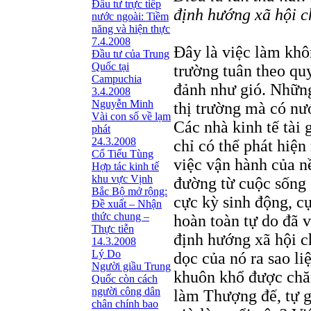
Đầu tư trực tiếp
định hướng xã hội c
nước ngoài: Tiềm
năng và hiện thực
7.4.2008
Đây là việc làm khôn
Đầu tư của Trung
Quốc tại
trường tuân theo qu
Campuchia
đảnh như gió. Những
3.4.2008
Nguyễn Minh
thị trường mà có n
Vài con số về lạm
Các nhà kinh tế tài 
phát
24.3.2008
chỉ có thể phát hiện
Cổ Tiểu Tùng
việc vận hành của nề
Hợp tác kinh tế
khu vực Vịnh
đường từ cuộc sống 
Bắc Bộ mở rộng:
cực kỳ sinh động, cự
Đề xuất – Nhận
thức chung –
hoàn toàn tự do đã v
Thực tiễn
định hướng xã hội c
14.3.2008
Lý Do
dọc của nó ra sao li
Người giầu Trung
khuôn khổ được chă
Quốc còn cách
người công dân
làm Thượng đế, tự 
chân chính bao