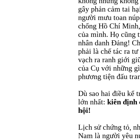
không những không 
gây phản cảm tai hạ
người mưu toan núp 
chống Hồ Chí Minh,
của mình. Họ cũng t
nhân danh Đảng! Chú
phải là chế tác ra 
vạch ra ranh giới g
của Cụ với những g
phương tiện đấu tra
Dù sao hai điều kể t
lớn nhất:
kiên định
hội!
Lịch sử chứng tỏ, n
Nam là người yêu nư