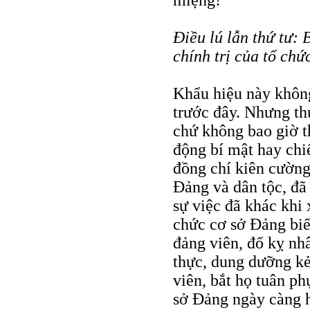
miệng!
Điều lú lẫn thứ tư: 
chính trị của tổ chứ
Khẩu hiệu này không
trước đây. Nhưng th
chứ không bao giờ t
động bí mật hay chi
đồng chí kiên cường,
Đảng và dân tộc, đã
sự việc đã khác khi 
chức cơ sở Đảng biế
đảng viên, đố kỵ nh
thực, dung dưỡng kẻ 
viên, bắt họ tuân p
sở Đảng ngày càng h