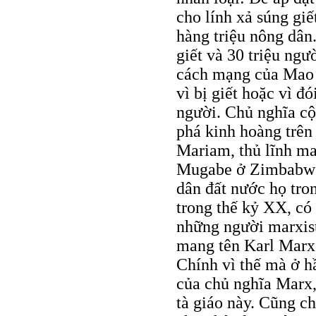
cho lính xả súng giế
hàng triệu nông dân.
giết và 30 triệu ngườ
cách mạng của Mao 
vì bị giết hoặc vì đ
người. Chủ nghĩa cộ
phá kinh hoàng trên
Mariam, thủ lĩnh mar
Mugabe ở Zimbabwe,
dân đất nước họ tron
trong thế kỷ XX, có 
những người marxist
mang tên Karl Marx”
Chính vì thế mà ở h
của chủ nghĩa Marx,
tà giáo này. Cũng ch