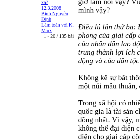
giờ làm nổi vậy? Vi
xa?
12.3.2008
mình vậy?
Bình Nguyên
Định
Làm toán với K.
Điều lú lẫn thứ ba:
Marx
phong của giai cấp 
1 - 20 / 135 bài
của nhân dân lao độ
trung thành lợi ích 
động và của dân tộc
Không kể sự bất thôn
một núi mâu thuẫn, 
Trong xã hội có nhiề
quốc gia là tài sản 
đồng nhất. Vì vậy, m
không thể đại diện c
diện cho giai cấp c