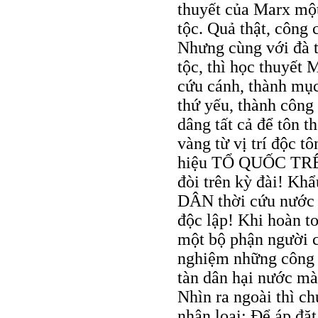
thuyết của Marx một
tộc. Quả thật, công
Nhưng cùng với đà t
tộc, thì học thuyết 
cứu cánh, thành mục
thứ yếu, thành công
dâng tất cả để tôn t
vàng từ vị trí độc
hiệu TỔ QUỐC TRÊN 
đòi trên kỳ đài! 
DÂN thời cứu nước
độc lập! Khi hoàn t
một bộ phận người c
nghiệm những công 
tàn dân hại nước mà
Nhìn ra ngoài thì ch
nhân loại: Để áp đặ