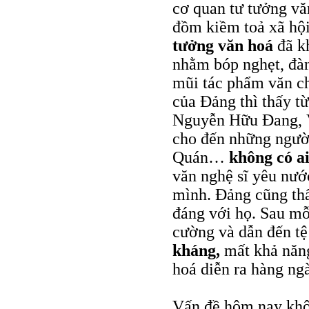
cơ quan tư tưởng vă
đồm kiềm toả xã hộ
tưởng văn hoá
đã k
nhằm bóp nghẹt, đàn 
mũi tác phẩm văn ch
của Đảng thì thấy t
Nguyễn Hữu Đang, V
cho đến những người
Quán…
không có a
văn nghệ sĩ yêu nướ
mình. Đảng cũng thấ
đáng với họ. Sau mỗi
cường và dẫn đến tệ
kháng,
mất khả năng
hoá diễn ra hàng ng
Vấn đề hôm nay khôn