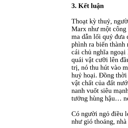
3. Kết luận
Thoạt kỳ thuỷ, ngư
Marx như một công c
ma dẫn lối quỷ đưa 
phình ra biến thành
cái chủ nghĩa ngoại 
quái vật cưỡi lên đ
trị, nó thu hút vào 
huỷ hoại. Đồng thời
vật chất của đất nư
nanh vuốt siêu mạnh 
tưởng hùng hậu… nó
Có người ngỏ điều l
như gió thoảng, nhà 