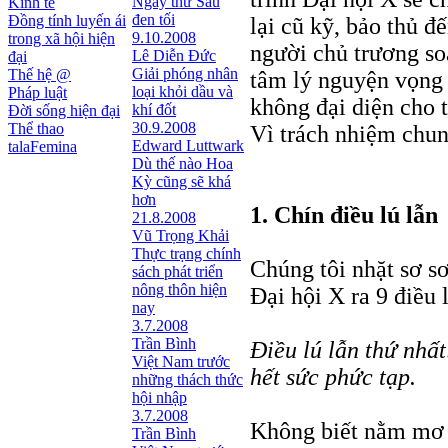
Ngày thứ Sáu
Kinh tế
đen tối
Đồng tính luyến ái
lại cũ kỹ, bảo thủ 
9.10.2008
trong xã hội hiện
người chủ trương so
Lê Diễn Đức
đại
Giải phóng nhân
Thế hệ @
tâm lý nguyện vọng c
loại khỏi dầu và
Pháp luật
không đại diện cho t
khí đốt
Đời sống hiện đại
30.9.2008
Thể thao
Vì trách nhiệm chung
Edward Luttwark
talaFemina
Dù thế nào Hoa
Kỳ cũng sẽ khá
hơn
1. Chín điều lú lẫn
21.8.2008
Vũ Trọng Khải
Thực trạng chính
Chúng tôi nhặt sơ sơ
sách phát triển
nông thôn hiện
Đại hội X ra 9 điều l
nay
3.7.2008
Trần Bình
Điều lú lẫn thứ nhất
Việt Nam trước
hết sức phức tạp.
những thách thức
hội nhập
3.7.2008
Không biết nằm mơ 
Trần Bình