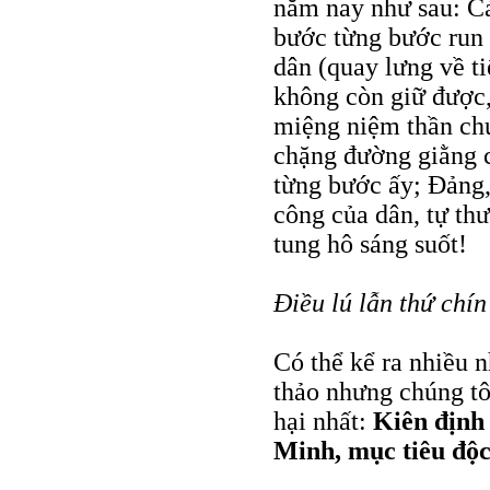
năm nay như sau: Cả
bước từng bước run 
dân (quay lưng về t
không còn giữ được,
miệng niệm thần chú
chặng đường giằng c
từng bước ấy; Đảng,
công của dân, tự th
tung hô sáng suốt!
Điều lú lẫn thứ chín
Có thể kể ra nhiều 
thảo nhưng chúng tôi
hại nhất:
Kiên định
Minh, mục tiêu độc 