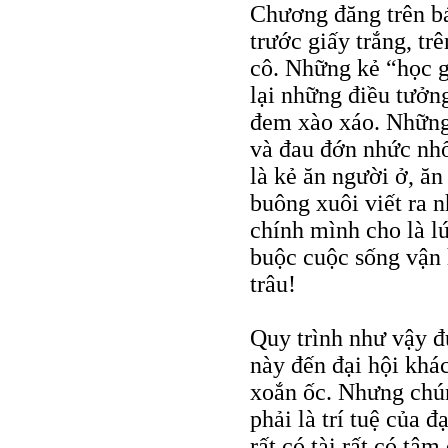
Chương đăng trên 
trước giấy trắng, tr
cô. Những kẻ “học gi
lại những điều tưởn
đem xào xáo. Những 
và đau đớn nhức nhố
là kẻ ăn người ở, ă
buông xuôi viết ra 
chính mình cho là lú
buộc cuộc sống vận 
trâu!
Quy trình như vậy đư
này đến đại hội khác
xoắn ốc. Nhưng chún
phải là trí tuệ của 
rất có tài rất có tâ