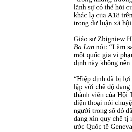
lãnh sự có thể hỏi c
khác lạ của A18 trê
trong dư luận xã hội
Giáo sư Zbigniew H
Ba Lan
nói: “Làm sa
một quốc gia vi phạ
định này không nên 
“Hiệp định đã bị lợ
lập với chế độ đan
thành viên của Hội 
điện thoại nói chuy
người trong số đó đã
đang xin quy chế tị
ước Quốc tế Geneva.