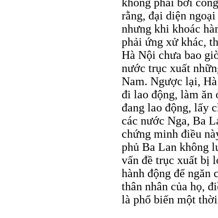
không phải bởi côn
rằng, đại diện ngoại
nhưng khi khoác hàm
phải ứng xử khác, t
Hà Nội chưa bao giờ
nước trục xuất nhữn
Nam. Ngược lại, Hà 
đi lao động, làm ăn
đang lao động, lấy 
các nước Nga, Ba 
chứng minh điều này
phủ Ba Lan không lư
vấn đề trục xuất bị
hành động để ngăn c
thân nhân của họ, đ
là phổ biến một thời