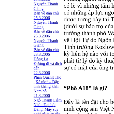
Nguyễn Thanh
có lẽ vì những tấm 
Giang
có những áp lực ngoạ
Bàn về dân chủ
25.3.2006
được trưng bày tại 
Nguyễn Thanh
(dưới sự bảo trợ củ
Giang
Bàn về dân chủ
trưởng thành phố Wa
25.3.2006
về Hội Tự do Ngôn l
Nguyễn Thanh
Giang
Tỉnh trưởng Kozlows
Bàn về dân chủ
kỳ liên hệ nào với t
23.3.2006
Đông La
phát từ lý do kỹ th
Đường đi và đích
sự có mặt của ông t
đến
22.3.2006
Phan Quang Thọ
„Xé rào“ – Đặc
tính khảng khái
“Phố A18” là gì?
Nam bộ
21.3.2006
Ngô Thanh Liêm
Đây là tên đặt cho b
Nhân Đại hội
ninh cộng sản Việt 
Đảng: Mấy suy
nghĩ về thực tiễn