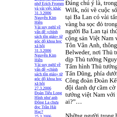
Đáng chú ý là, tron
nhớ Erich Fromm
và vài việc khác
Wilk, nói về cuộc s
31.3.2006
tại Ba Lan có vài t
Nguyễn Kim
Hiền
vàng ba sọc đỏ tron
Vài suy nghĩ về
người Ba Lan tại th
vấn đề «chính
sách tôn giáo» từ
cộng sản Việt Nam 
góc độ khoa học
Tôn Vân Anh, thông 
xã hội
31.3.2006
Belweder, nơi Thủ t
Nguyễn Kim
dịp Thủ tướng Nguy
Hiền
Vài suy nghĩ về
Tấm hình Thủ tướn
vấn đề «chính
Tấn Dũng, phía dưới
sách tôn giáo» từ
góc độ khoa học
Công đoàn Đoàn Kết
xã hội
đội danh dự cầm cờ 
27.3.2006
Đoàn Tiểu Long
tướng việt Nam với 
Hình như anh
ai?”…
Đông La chưa
đọc Trần Hải
Hạc?
Những người trong b
25.3.2006