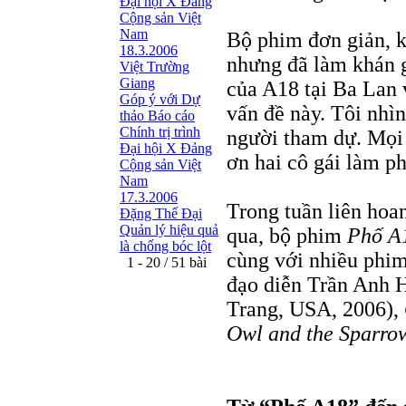
Đại hội X Đảng
Cộng sản Việt
Nam
Bộ phim đơn giản, k
18.3.2006
nhưng đã làm khán g
Việt Trường
Giang
của A18 tại Ba Lan 
Góp ý với Dự
vấn đề này. Tôi nhì
thảo Báo cáo
Chính trị trình
người tham dự. Mọi 
Đại hội X Đảng
ơn hai cô gái làm p
Cộng sản Việt
Nam
17.3.2006
Trong tuần liên ho
Đặng Thế Đại
Quản lý hiệu quả
qua, bộ phim
Phố A
là chống bóc lột
cùng với nhiều phi
1 - 20 / 51 bài
đạo diễn Trần Anh 
Trang, USA, 2006),
Owl and the Sparro