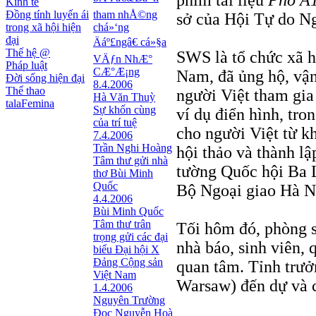
phim tài liệu
Phố A
Kinh tế
Đồng tính luyến ái
tham nhÅ©ng
sở của Hội Tự do N
trong xã hội hiện
chá»‘ng
đại
Äáº£ngâ€ cá»§a
Thế hệ @
SWS là tổ chức xã h
VÄƒn NhÆ°
Pháp luật
CÆ°Æ¡ng
Nam, đã ủng hộ, vận
Đời sống hiện đại
8.4.2006
Thể thao
người Việt tham gia
Hà Văn Thuỳ
talaFemina
Sự khốn cùng
ví dụ điển hình, tr
của trí tuệ
cho người Việt từ kh
7.4.2006
Trần Nghi Hoàng
hội thảo và thành l
Tâm thư gửi nhà
tường Quốc hội Ba L
thơ Bùi Minh
Quốc
Bộ Ngoại giao Hà N
4.4.2006
Bùi Minh Quốc
Tâm thư trân
Tối hôm đó, phòng 
trọng gửi các đại
nhà báo, sinh viên,
biểu Đại hội X
Đảng Cộng sản
quan tâm. Tỉnh trưở
Việt Nam
Warsaw) đến dự và 
1.4.2006
Nguyên Trường
Đọc Nguyễn Hoà