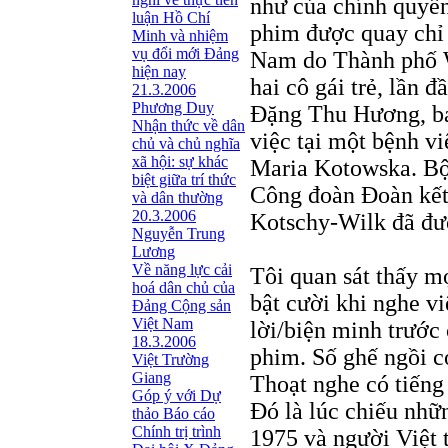
như của chính quyề
luận Hồ Chí
phim được quay chỉ 
Minh và nhiệm
vụ đổi mới Đảng
Nam do Thành phố W
hiện nay
hai cô gái trẻ, lần 
21.3.2006
Phương Duy
Đặng Thu Hương, bác
Nhận thức về dân
việc tại một bệnh v
chủ và chủ nghĩa
xã hội: sự khác
Maria Kotowska. Bộ 
biệt giữa trí thức
Công đoàn Đoàn kết
và dân thường
20.3.2006
Kotschy-Wilk đã đượ
Nguyễn Trung
Lương
Về năng lực cải
Tôi quan sát thấy m
hoá dân chủ của
bật cười khi nghe vi
Đảng Cộng sản
Việt Nam
lời/biện minh trước
18.3.2006
phim. Số ghế ngồi c
Việt Trường
Giang
Thoạt nghe có tiếng
Góp ý với Dự
Đó là lúc chiếu nhữ
thảo Báo cáo
Chính trị trình
1975 và người Việt 