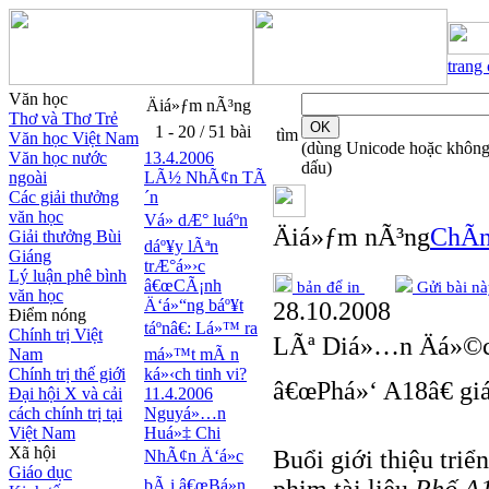
trang
Văn học
Äiá»ƒm nÃ³ng
Thơ và Thơ Trẻ
1 - 20 / 51 bài
tìm
Văn học Việt Nam
(dùng Unicode hoặc khôn
Văn học nước
13.4.2006
dấu)
ngoài
LÃ½ NhÃ¢n TÃ
Các giải thưởng
´n
văn học
Vá» dÆ° luáº­n
Äiá»ƒm nÃ³ng
ChÃ­n
Giải thưởng Bùi
dáº¥y lÃªn
Giáng
trÆ°á»›c
Lý luận phê bình
â€œCÃ¡nh
bản để in
Gửi bài nà
văn học
Ä‘á»“ng báº¥t
28.10.2008
Điểm nóng
táº­nâ€: Lá»™ ra
Chính trị Việt
LÃª Diá»…n Äá»©
Nam
má»™t mÃ n
Chính trị thế giới
ká»‹ch tinh vi?
â€œPhá»‘ A18â€ gi
Đại hội X và cải
11.4.2006
cách chính trị tại
Nguyá»…n
Việt Nam
Huá»‡ Chi
Xã hội
Buổi giới thiệu tri
NhÃ¢n Ä‘á»c
Giáo dục
bÃ i â€œBá»n