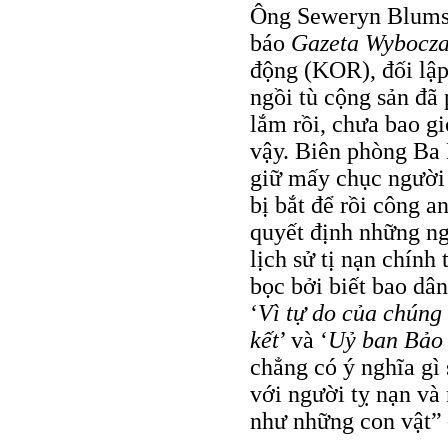
Ông Seweryn Blumszt
báo
Gazeta Wybocz
động (KOR), đối lập 
ngồi tù cộng sản đã 
lắm rồi, chưa bao g
vậy. Biên phòng Ba 
giữ mấy chục người 
bị bắt để rồi công 
quyết định những ng
lịch sử tị nạn chính
bọc bởi biết bao dâ
‘
Vì tự do của chúng 
kết
’ và ‘
Uỷ ban Bảo
chẳng có ý nghĩa gì
với người tỵ nạn và
như những con vật” 