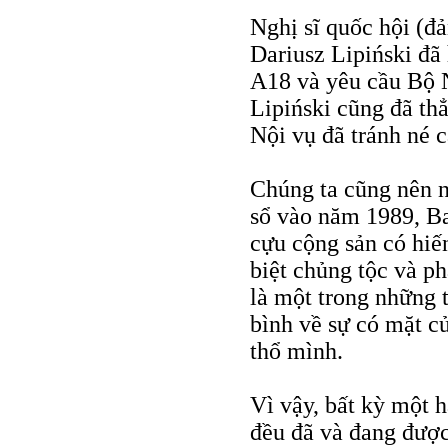
Nghị sĩ quốc hội (đ
Dariusz Lipiński đã 
A18 và yêu cầu Bộ N
Lipiński cũng đã thẳ
Nội vụ đã tránh né c
Chúng ta cũng nên n
sổ vào năm 1989, Ba
cựu cộng sản có hiế
biệt chủng tộc và ph
là một trong những 
bình về sự có mặt c
thổ mình.
Vì vậy, bất kỳ một 
đều đã và đang được