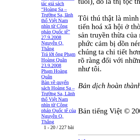
tuổi), đó là thị tộc 
tác giả sách
“Hoàng Sa –
Trường Sa, lãnh
Tôi thú thật là mình
thổ Việt Nam
tiến hoá xã hội ở th
nhìn từ Công
pháp Quốc tế”
sản truyền thừa của 
27.9.2008
phức cảm bị dồn nén.
Nguyễn Q.
Thắng
chúng ta chi tiết hơ
Trả lời ông Phạm
rõ ràng đối với nhữ
Hoàng Quân
23.9.2008
như tôi.
Phạm Hoàng
Quân
Bàn về quyển
Bản dịch hoàn thành
sách Hoàng Sa –
Trường Sa, Lãnh
thổ Việt Nam
nhìn từ Công
Bản tiếng Việt © 20
pháp Quốc tế của
Nguyễn Q.
Thắng
1 - 20 / 227 bài