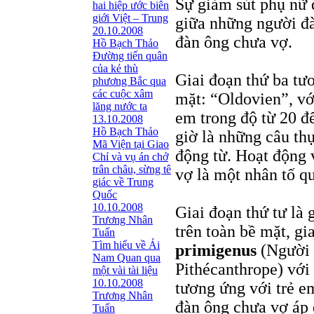
Sự giảm sút phụ nữ 
hai hiệp ước biên
giới Việt – Trung
giữa những người đ
20.10.2008
đàn ông chưa vợ.
Hồ Bạch Thảo
Ðường tiến quân
của kẻ thù
Giai đoạn thứ ba tư
phương Bắc qua
các cuộc xâm
mặt: “Oldovien”, v
lăng nước ta
em trong độ từ 20 đ
13.10.2008
Hồ Bạch Thảo
giờ là những câu thự
Mã Viện tại Giao
động từ. Hoạt động 
Chỉ và vụ án chở
trân châu, sừng tê
vợ là một nhân tố qu
giác về Trung
Quốc
10.10.2008
Giai đoạn thứ tư là
Trương Nhân
trên toàn bề mặt, g
Tuấn
Tìm hiểu về Ải
primigenus
(Người c
Nam Quan qua
Pithécanthrope) với 
một vài tài liệu
10.10.2008
tương ứng với trẻ e
Trương Nhân
đàn ông chưa vợ áp 
Tuấn