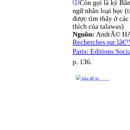
[1]
Còn gọi là kỷ Băn
ngữ nhân loại học (
được tìm thấy ở các
thích của talawas)
Nguồn:
AndrÃ© H
Recherches sur lâ€™
Paris: Editions Socia
p. 136.
bản để in