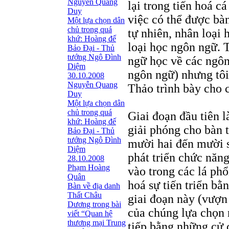
Nguyễn Quang
lại trong tiến hoá c
Duy
việc có thể được bà
Một lựa chọn dân
chủ trong quá
tự nhiên, nhân loại 
khứ: Hoàng đế
loại học ngôn ngữ. 
Bảo Đại - Thủ
tướng Ngô Ðình
ngữ học về các ngôn
Diệm
ngôn ngữ) nhưng tôi
30.10.2008
Nguyễn Quang
Thảo trình bày cho 
Duy
Một lựa chọn dân
chủ trong quá
Giai đoạn đầu tiên l
khứ: Hoàng đế
giải phóng cho bàn t
Bảo Đại - Thủ
tướng Ngô Ðình
mười hai đến mười s
Diệm
phát triển chức năn
28.10.2008
Phạm Hoàng
vào trong các lá phổ
Quân
hoá sự tiến triển bằ
Bàn về địa danh
Thất Châu
giai đoạn này (vượ
Dương trong bài
của chúng lựa chọn 
viết “Quan hệ
thương mại Trung
tiếp bằng những cử c