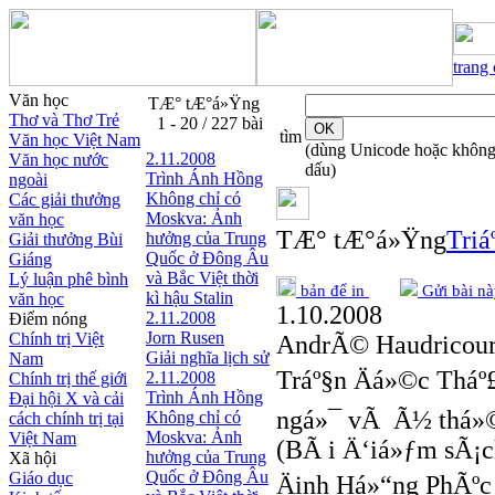
trang
Văn học
TÆ° tÆ°á»Ÿng
Thơ và Thơ Trẻ
1 - 20 / 227 bài
tìm
Văn học Việt Nam
(dùng Unicode hoặc khôn
2.11.2008
Văn học nước
dấu)
Trình Ánh Hồng
ngoài
Không chỉ có
Các giải thưởng
Moskva: Ảnh
văn học
TÆ° tÆ°á»Ÿng
Triá
hưởng của Trung
Giải thưởng Bùi
Quốc ở Đông Âu
Giáng
và Bắc Việt thời
Lý luận phê bình
bản để in
Gửi bài nà
kì hậu Stalin
văn học
1.10.2008
2.11.2008
Điểm nóng
Jorn Rusen
Chính trị Việt
AndrÃ© Haudricour
Giải nghĩa lịch sử
Nam
Tráº§n Äá»©c Thá
2.11.2008
Chính trị thế giới
Trình Ánh Hồng
Đại hội X và cải
ngá»¯ vÃ Ã½ thá»
Không chỉ có
cách chính trị tại
Moskva: Ảnh
Việt Nam
(BÃ i Ä‘iá»ƒm sÃ¡ch
hưởng của Trung
Xã hội
Quốc ở Đông Âu
Giáo dục
Äinh Há»“ng PhÃºc