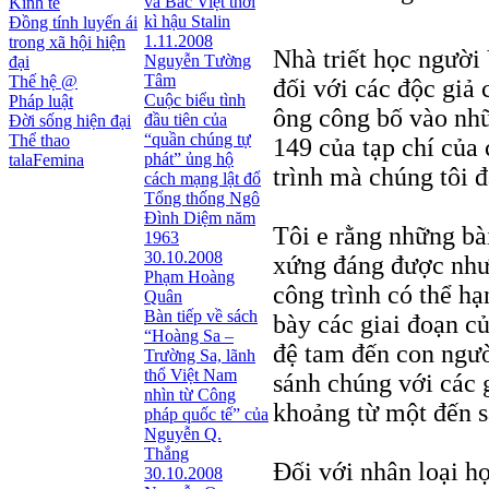
và Bắc Việt thời
Kinh tế
kì hậu Stalin
Đồng tính luyến ái
1.11.2008
trong xã hội hiện
Nhà triết học người
Nguyễn Tường
đại
Tâm
Thế hệ @
đối với các độc giả 
Cuộc biểu tình
Pháp luật
ông công bố vào nh
đầu tiên của
Đời sống hiện đại
“quần chúng tự
Thể thao
149 của tạp chí của
phát” ủng hộ
talaFemina
trình mà chúng tôi 
cách mạng lật đổ
Tổng thống Ngô
Đình Diệm năm
Tôi e rằng những bà
1963
30.10.2008
xứng đáng được như 
Phạm Hoàng
công trình có thể hạ
Quân
Bàn tiếp về sách
bày các giai đoạn c
“Hoàng Sa –
đệ tam đến con ngườ
Trường Sa, lãnh
thổ Việt Nam
sánh chúng với các g
nhìn từ Công
khoảng từ một đến s
pháp quốc tế” của
Nguyễn Q.
Thắng
Đối với nhân loại họ
30.10.2008