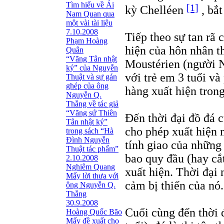
Tìm hiểu về Ải
[1]
kỳ Chelléen
, bắt
Nam Quan qua
một vài tài liệu
7.10.2008
Tiếp theo sự tan rã 
Phạm Hoàng
hiện của hôn nhân t
Quân
“Vãng Tân nhật
Moustérien (người 
ký” của Nguyễn
với trẻ em 3 tuổi v
Thuật và sự gán
ghép của ông
hàng xuất hiện tron
Nguyễn Q.
Thắng về tác giả
“Vãng sứ Thiên
Đến thời đại đồ đá c
Tân nhật ký”
cho phép xuất hiện 
trong sách “Hà
Đình Nguyễn
tính giao của những 
Thuật tác phẩm”
bao quy đầu (hay cắ
2.10.2008
Nghiêm Quang
xuất hiện. Thời đại 
Mấy lời thưa với
cảm bị thiến của nó.
ông Nguyễn Q.
Thắng
30.9.2008
Cuối cùng đến thời 
Hoàng Quốc Bão
Mấy đề xuất cho