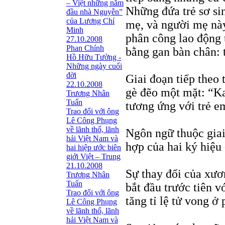
– Việt những năm
Những đứa trẻ sơ si
đầu nhà Nguyễn”
của Lương Chí
mẹ, và người mẹ này
Minh
phân công lao động 
27.10.2008
Phan Chính
bằng gan bàn chân: t
Hồ Hữu Tường -
Những ngày cuối
đời
Giai đoạn tiếp theo
22.10.2008
gè đẽo một mặt: “Ka
Trương Nhân
Tuấn
tương ứng với trẻ em
Trao đổi với ông
Lê Công Phụng
về lãnh thổ, lãnh
Ngôn ngữ thuộc giai
hải Việt Nam và
hợp của hai ký hiệu 
hai hiệp ước biên
giới Việt – Trung
21.10.2008
Sự thay đổi của xươ
Trương Nhân
Tuấn
bắt đầu trước tiên 
Trao đổi với ông
tăng tỉ lệ tử vong ở
Lê Công Phụng
về lãnh thổ, lãnh
hải Việt Nam và