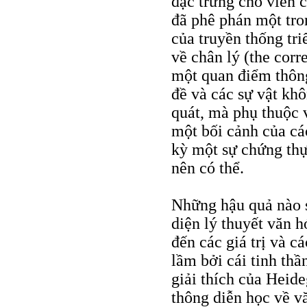
đặc trưng cho viễn 
đã phê phán một tro
của truyền thống tr
về chân lý (the corr
một quan điểm thôn
đề và các sự vật kh
quát, mà phụ thuộc 
một bối cảnh của các
kỳ một sự chứng thự
nên có thể.
Những hậu quả nào s
diện lý thuyết văn h
đến các giá trị và c
lầm bởi cái tinh th
giải thích của Heid
thông diễn học về v