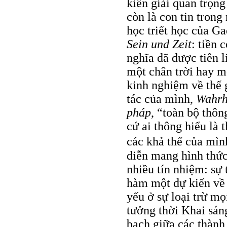
kiến giải quan trọn
còn là con tin tron
học triết học của G
Sein und Zeit
: tiền 
nghĩa đã được tiên l
một chân trời hay mộ
kinh nghiệm về thế 
tác của mình,
Wahrh
pháp
, “toàn bộ thôn
cứ ai thông hiểu là
các khả thể của mìn
diễn mang hình thức
nhiều tín nhiệm: sự
hàm một dự kiến về 
yếu ở sự loại trừ mọ
tưởng thời Khai sán
bạch giữa các thành 