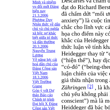
Descartes và chấm d
Minh và nhiệm
đạt do Richard Berst
vụ đổi mới Đảng
hiện nay
đã chấm dứt “mối ưu
21.3.2006
anxiety”) là cuộc t
Phương Duy
Nhận thức về dân
chắc cho lĩnh vực cả
chủ và chủ nghĩa
họa cho điểm này có
xã hội: sự khác
biệt giữa trí thức
khắc của Heidegger 
và dân thường
thức luận về tính kh
20.3.2006
Nguyễn Trung
Heidegger thay từ “
Lương
(“hiện thể”), hay dị
Về năng lực cải
hoá dân chủ của
“có-đó” (“being-the
Đảng Cộng sản
luận chiến của việc 
Việt Nam
18.3.2006
giả thừa nhận trong
Việt Trường
[2]
Giang
Zähringen
, là k
Góp ý với Dự
chủ yếu không phải 
thảo Báo cáo
Chính trị trình
conscient”) mà là mộ
Đại hội X Đảng
Heiddeger đã bác bỏ
Cộng sản Việt