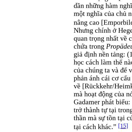
dần những hàm nghĩa
một nghĩa của chủ n
nâng cao [Emporbild
Nhưng chính ở Hege
quan trọng nhất về 
chứa trong
Propädeu
giả định nền tảng: (
học cách làm thế nà
của chúng ta và để v
phản ánh cái cơ cấu
về [Rückkehr/Heimke
mà hoạt động của nó
Gadamer phát biểu: “
trở thành tự tại tro
thần mà sự tồn tại củ
[15]
tại cách khác.”