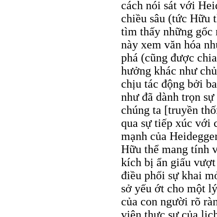
cách nói sát với Hei
chiều sâu (tức Hữu 
tìm thấy những gốc 
này xem văn hóa như
phá (cũng được chia 
hưởng khác như chủ 
chịu tác động bởi b
như đã dành trọn sự
chúng ta [truyền th
qua sự tiếp xúc với 
mạnh của Heidegger 
Hữu thể mang tính v
kích bị ẩn giấu vượ
điều phối sự khai mở
sở yếu ớt cho một l
của con người rõ ràn
viên thực sự của lịc