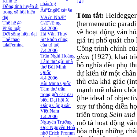
Kinh tế
chá»‘ng
Đồng tính luyến ái
Äáº£ngâ€ cá»§a
trong xã hội hiện
Tóm tắt:
Heidegger,
đại
VÄƒn NhÆ°
(hermeneutic paradi
Thế hệ @
CÆ°Æ¡ng
Pháp luật
8.4.2006
về hoạt động văn hó
Đời sống hiện đại
Hà Văn Thuỳ
giá trị phổ quát cho
Thể thao
Sự khốn cùng
talaFemina
của trí tuệ
Công trình chính củ
7.4.2006
gian
(1927), khai tr
Trần Nghi Hoàng
Tâm thư gửi nhà
bộ nghĩa đều phụ th
thơ Bùi Minh
dự kiến từ một chân
Quốc
4.4.2006
thù của khả giác (in
Bùi Minh Quốc
mạnh mẽ nhằm chống 
Tâm thư trân
trọng gửi các đại
(the ideal of object
biểu Đại hội X
suy tư thông diễn họ
Đảng Cộng sản
Việt Nam
triển trong
Sein und 
1.4.2006
mô tả hoạt động văn 
Nguyên Trường
Đọc Nguyễn Hoà
hòa nhập những chân
nhớ Erich Fromm