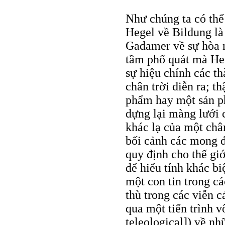
Như chúng ta có thể
Hegel về Bildung là
Gadamer về sự hòa n
tầm phổ quát mà He
sự hiệu chính các t
chân trời diễn ra; th
phẩm hay một sản ph
dựng lại màng lưới c
khác lạ của một chân
bối cảnh các mong đ
quy định cho thế giớ
để hiểu tính khác bi
một con tin trong c
thù trong các viễn 
qua một tiến trình v
teleological]) về nh