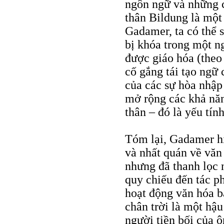
ngôn ngữ và những c
thân Bildung là một 
Gadamer, ta có thể 
bị khóa trong một n
được giáo hóa (theo
cố gắng tái tạo ngữ 
của các sự hòa nhập 
mở rộng các khả năn
thân – đó là yếu tín
Tóm lại, Gadamer hi
và nhất quán về văn
nhưng đã thanh lọc 
quy chiếu đến tác p
hoạt động văn hóa b
chân trời là một hậ
người tiền bối của ô