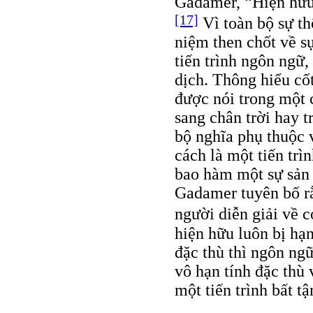
Gadamer, “Hiện hữu 
[17]
Vì toàn bộ sự th
niệm then chốt về s
tiến trình ngôn ngữ,
dịch. Thông hiểu cố
được nói trong một 
sang chân trời hay 
bộ nghĩa phụ thuộc 
cách là một tiến trì
bao hàm một sự sản 
Gadamer tuyên bố r
người diễn giải về 
hiện hữu luôn bị hạ
đặc thù thì ngôn ng
vô hạn tính đặc thù 
một tiến trình bất 