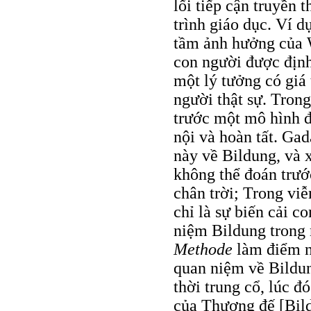
lối tiếp cận truyền 
trình giáo dục. Ví d
tầm ảnh hưởng của W
con người được địn
một lý tưởng có giá 
người thật sự. Trong
trước một mô hình đ
nội và hoàn tất. Ga
này về Bildung, và 
không thể đoán trướ
chân trời; Trong vi
chỉ là sự biến cải 
niệm Bildung trong
Methode
làm điểm n
quan niệm về Bildu
thời trung cổ, lúc đ
của Thượng đế [Bild