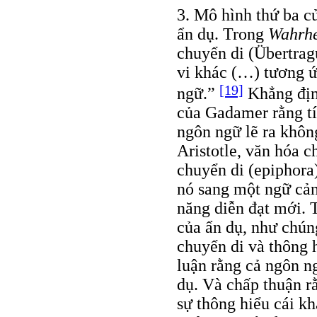
3. Mô hình thứ ba c
ẩn dụ. Trong
Wahrhe
chuyển di (Übertra
vi khác (…) tương ứ
[19]
ngữ.”
Khẳng định
của Gadamer rằng tí
ngôn ngữ lẽ ra khôn
Aristotle, văn hóa 
chuyển di (epiphora
nó sang một ngữ cản
năng diễn đạt mới. T
của ẩn dụ, như chúng
chuyển di và thông h
luận rằng cả ngôn n
dụ. Và chấp thuận rằ
sự thông hiểu cái kh