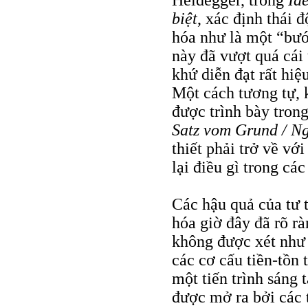
Heidegger, trong
Id
biệt
, xác định thái 
hóa như là một “bướ
này đã vượt quá cái
khứ diễn đạt rất hiệ
Một cách tương tự, 
được trình bày tron
Satz vom Grund /
Ng
thiết phải trở về vớ
lại điều gì trong cá
Các hậu quả của tư 
hóa giờ đây đã rõ r
không được xét như
các cơ cấu tiền-tồn 
một tiến trình sáng
được mở ra bởi các