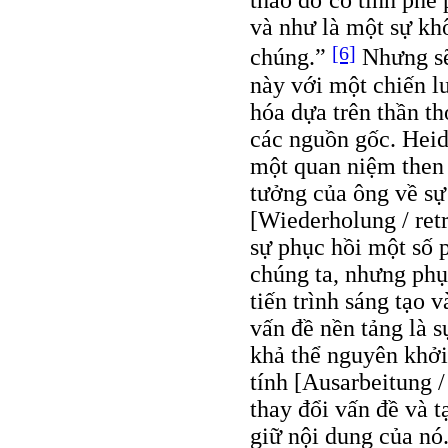
tháo dỡ có tính phê
và như là một sự kh
[6]
chúng.”
Nhưng sẽ 
này với một chiến l
hóa dựa trên thần th
các nguồn gốc. Heid
một quan niệm then 
tưởng của ông về sự
[Wiederholung / ret
sự phục hồi một số 
chúng ta, nhưng phụ
tiến trình sáng tạo 
vấn đề nền tảng là s
khả thể nguyên khởi 
tính [Ausarbeitung 
thay đổi vấn đề và 
giữ nội dung của nó.