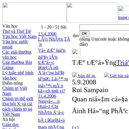
trang
Văn học
1 - 20 / 51 bài
Thơ và Thơ Trẻ
13.4.2006
tìm
Văn học Việt Nam
LÃ½ NhÃ¢n TÃ
(dùng Unicode hoặc khôn
Văn học nước
´n
dấu)
ngoài
Vá» dÆ° luáº­n
Các giải thưởng
văn học
dáº¥y lÃªn
TÆ° tÆ°á»Ÿng
Triá
Giải thưởng Bùi
trÆ°á»›c
Giáng
â€œCÃ¡nh
Lý luận phê bình
Ä‘á»“ng báº¥t
bản để in
Gửi bài nà
văn học
táº­nâ€: Lá»™ ra
5.9.2008
Điểm nóng
má»™t mÃ n
Chính trị Việt
Rui Sampaio
ká»‹ch tinh vi?
Nam
11.4.2006
Quan niá»‡m cá»§a 
Chính trị thế giới
Nguyá»…n
Đại hội X và cải
Huá»‡ Chi
cách chính trị tại
Äinh Há»“ng PhÃºc
NhÃ¢n Ä‘á»c
Việt Nam
Xã hội
bÃ i â€œBá»n
Giáo dục
tham nhÅ©ng
[1]