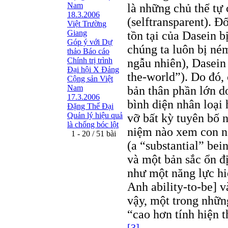
Nam
là những chủ thể tự 
18.3.2006
(selftransparent). Đ
Việt Trường
Giang
tồn tại của Dasein b
Góp ý với Dự
chúng ta luôn bị né
thảo Báo cáo
Chính trị trình
ngẫu nhiên), Dasein 
Đại hội X Đảng
the-world”). Do đó, 
Cộng sản Việt
Nam
bản thân phần lớn d
17.3.2006
bình diện nhân loại 
Đặng Thế Đại
Quản lý hiệu quả
vỡ bất kỳ tuyên bố 
là chống bóc lột
niệm nào xem con ng
1 - 20 / 51 bài
(a “substantial” bei
và một bản sắc ổn đ
như một năng lực hi
Anh ability-to-be] 
vậy, một trong nhữn
“cao hơn tính hiện th
[3]