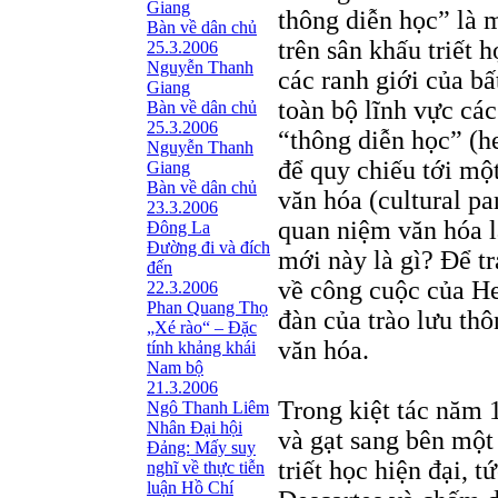
Giang
thông diễn học” là m
Bàn về dân chủ
trên sân khấu triết 
25.3.2006
Nguyễn Thanh
các ranh giới của b
Giang
toàn bộ lĩnh vực các
Bàn về dân chủ
25.3.2006
“thông diễn học” (h
Nguyễn Thanh
để quy chiếu tới một
Giang
Bàn về dân chủ
văn hóa (cultural pa
23.3.2006
quan niệm văn hóa l
Đông La
Đường đi và đích
mới này là gì? Để tr
đến
về công cuộc của He
22.3.2006
Phan Quang Thọ
đàn của trào lưu thô
„Xé rào“ – Đặc
văn hóa.
tính khảng khái
Nam bộ
21.3.2006
Trong kiệt tác năm 
Ngô Thanh Liêm
Nhân Đại hội
và gạt sang bên một
Đảng: Mấy suy
triết học hiện đại, t
nghĩ về thực tiễn
luận Hồ Chí