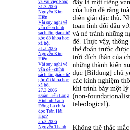
đây là một tiếng van
và vài việc khác
31.3.2006
của luận đề rằng to
Nguyễn Kim
diễn giải đặc thù. 
Hiền
Vài suy nghĩ về
toan tính đối đầu vớ
vấn đề «chính
và né tránh những n
sách tôn giáo» từ
góc độ khoa học
để. Thực vậy, thông 
xã hội
thể đoán trước được
31.3.2006
Nguyễn Kim
trời đích thân của 
Hiền
những thành kiến xuy
Vài suy nghĩ về
vấn đề «chính
dục [Bildung] chủ yế
sách tôn giáo» từ
các kinh nghiệm th
góc độ khoa học
xã hội
khi trình bày một l
27.3.2006
(non-foundationalist
Đoàn Tiểu Long
Hình như anh
teleological).
Đông La chưa
đọc Trần Hải
Hạc?
25.3.2006
Không thể thắc mắc 
Nguyễn Thanh