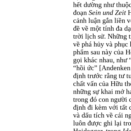
hết dường như thuộc
đoạn
Sein und Zeit
H
cảnh luận gắn liền v
đề về một tính đa d
trời lịch sử. Những 
về phá hủy và phục 
phẩm sau này của He
gọi khác nhau, như “
“hồi ức” [Andenken /
định trước rằng tư t
chất vấn của Hữu th
những sự khai mở h
trong đó con người c
định đi kèm với tất 
và dấu tích về cái 
luôn được ghi lại tr