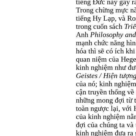
tiếng Đức này gây r
Trong chừng mực nào
tiếng Hy Lạp, và Ror
trong cuốn sách
Tri
Anh
Philosophy and
mạnh chức năng hìn
hóa thì sẽ có ích kh
quan niệm của Hegel
kinh nghiệm như đư
Geistes / Hiện tượn
của nó; kinh nghiệm 
cận truyền thống về
những mong đợi từ t
toàn ngược lại, với
của kinh nghiệm nằm
đợi của chúng ta và
kinh nghiệm đưa ra 