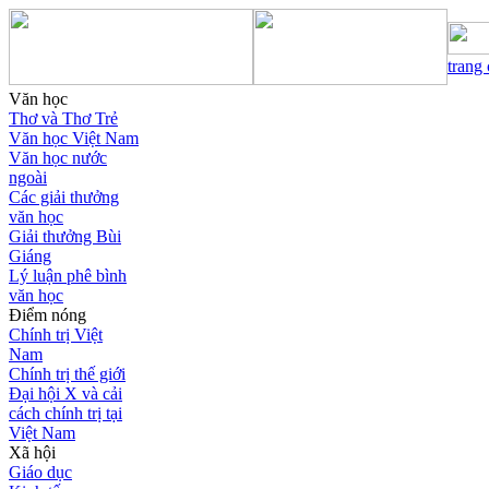
trang
Văn học
Thơ và Thơ Trẻ
Văn học Việt Nam
Văn học nước
ngoài
Các giải thưởng
văn học
Giải thưởng Bùi
Giáng
Lý luận phê bình
văn học
Điểm nóng
Chính trị Việt
Nam
Chính trị thế giới
Đại hội X và cải
cách chính trị tại
Việt Nam
Xã hội
Giáo dục