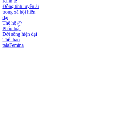
Kinh tế
Đồng tính luyến ái
trong xã hội hiện
đại
Thế hệ @
Pháp luật
Đời sống hiện đại
Thể thao
talaFemina