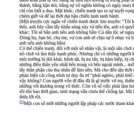
thánh, bằng hận thù, bằng sự vô nghĩa không có ngày mai) 
chỉ còn biết a dua. Mặt khác, chiến tranh tạo ra sự tuyệt 
chém giết và để lại thời đại hậu chiến lanh tanh bành.
(Một truyện cực ngắn về chiến tranh được lưu truyền: "Tôi
thôi, anh hãy cầm lấy khẩu súng này và tiến lên, anh có qu
khác: Tôi sẽ bắn anh nếu anh không bắn/ Cả dân tộc sẽ ngu
Dòng họ, bạn bè, cha mẹ, vợ con anh sẽ chịu sự ô nhục và bị
anh nếu anh không bắn)
Có thể chiến tranh, đối với một số nhân vật, là một sân chơi
trò chơi và tìm thấy hạnh phúc. Nhưng chỉ có những người 
môi trường bị đói khát, bệnh tật, bị tra tấn, bị hãm hiếp, bị 
những điều thân yêu nhất bên trong và bên ngoài mình... mới
lấy thân phận của tha nhân để làm nền. Mà cho đến tận thời 
phản biện cái công trình tư duy ấu trĩ “phải nghèo, phải kh
vậy không? Con người vốn dĩ đâu đã là gì trước vũ trụ, thi
những vết thương trong vô thức. Còn vô số việc phải làm hơ
rồi tốn bao thời gian, sinh mạng vẫn chưa thể chống lại. Mà 
thừa lời rồi.
[5]
Một con số mời những người lập pháp các nước tham khả