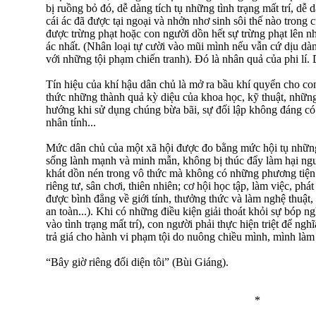
bị ruồng bỏ đó, dễ dàng tích tụ những tình trạng mất trí, dễ d
cái ác đã được tại ngoại và nhởn nhơ sinh sôi thế nào trong
được trừng phạt hoặc con người dồn hết sự trừng phạt lên 
ác nhất. (Nhân loại tự cười vào mũi mình nếu vẫn cứ dịu d
với những tội phạm chiến tranh). Đó là nhân quả của phi lí. 
Tín hiệu của khí hậu dân chủ là mở ra bầu khí quyển cho con
thức những thành quả kỳ diệu của khoa học, kỹ thuật, nhữn
hướng khi sử dụng chúng bừa bãi, sự đối lập không đáng có 
nhân tính...
Mức dân chủ của một xã hội được đo bằng mức hội tụ nhữn
sống lành mạnh và minh mẫn, không bị thúc đẩy làm hại ng
khát dồn nén trong vô thức mà không có những phương tiện g
riêng tư, sân chơi, thiên nhiên; cơ hội học tập, làm việc, ph
được bình đẳng về giới tính, thưởng thức và làm nghệ thuật, 
an toàn...). Khi có những điều kiện giải thoát khỏi sự bóp n
vào tình trạng mất trí), con người phải thực hiện triệt để ngh
trả giá cho hành vi phạm tội do nuông chiều mình, mình làm
“Bây giờ riêng đối diện tôi” (Bùi Giáng).
*