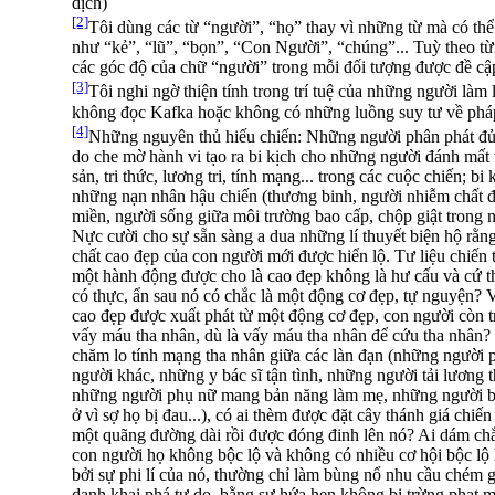
dịch)
[2]
Tôi dùng các từ “người”, “họ” thay vì những từ mà có th
như “kẻ”, “lũ”, “bọn”, “Con Người”, “chúng”... Tuỳ theo từ
các góc độ của chữ “người” trong mỗi đối tượng được đề cập
[3]
Tôi nghi ngờ thiện tính trong trí tuệ của những người là
không đọc Kafka hoặc không có những luồng suy tư về pháp
[4]
Những nguyên thủ hiếu chiến: Những người phân phát đủ
do che mờ hành vi tạo ra bi kịch cho những người đánh mất tu
sản, tri thức, lương tri, tính mạng... trong các cuộc chiến; bi
những nạn nhân hậu chiến (thương binh, người nhiễm chất đ
miền, người sống giữa môi trường bao cấp, chộp giật trong nề
Nực cười cho sự sẵn sàng a dua những lí thuyết biện hộ rằn
chất cao đẹp của con người mới được hiển lộ. Tư liệu chiến 
một hành động được cho là cao đẹp không là hư cấu và cứ t
có thực, ẩn sau nó có chắc là một động cơ đẹp, tự nguyện? 
cao đẹp được xuất phát từ một động cơ đẹp, con người còn 
vấy máu tha nhân, dù là vấy máu tha nhân để cứu tha nhân?
chăm lo tính mạng tha nhân giữa các làn đạn (những người 
người khác, những y bác sĩ tận tình, những người tải lương
những người phụ nữ mang bản năng làm mẹ, những người bị 
ở vì sợ họ bị đau...), có ai thèm được đặt cây thánh giá chiến
một quãng đường dài rồi được đóng đinh lên nó? Ai dám ch
con người họ không bộc lộ và không có nhiều cơ hội bộc lộ 
bởi sự phi lí của nó, thường chỉ làm bùng nổ nhu cầu chém 
danh khai phá tự do, bằng sự hứa hẹn không bị trừng phạt m