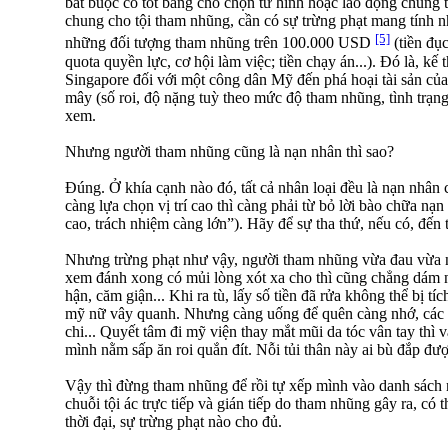
bắt buộc có tốt bằng cho chọn tử hình hoặc lao động chung t
chung cho tội tham nhũng, cần có sự trừng phạt mang tính 
[5]
những đối tượng tham nhũng trên 100.000 USD
(tiền đụ
quota quyền lực, cơ hội làm việc; tiền chạy án...). Đó là, k
Singapore đối với một công dân Mỹ đến phá hoại tài sản của
mây (số roi, độ nặng tuỳ theo mức độ tham nhũng, tình trạng
xem.
Nhưng người tham nhũng cũng là nạn nhân thì sao?
Đúng. Ở khía cạnh nào đó, tất cả nhân loại đều là nạn nhân 
càng lựa chọn vị trí cao thì càng phải từ bỏ lời bào chữa n
cao, trách nhiệm càng lớn”). Hãy để sự tha thứ, nếu có, đến
Nhưng trừng phạt như vậy, người tham nhũng vừa đau vừa n
xem đánh xong có mủi lòng xót xa cho thì cũng chẳng dám nhì
hận, căm giận... Khi ra tù, lấy số tiền đã rửa không thể bị tíc
mỹ nữ vây quanh. Nhưng càng uống để quên càng nhớ, các
chi... Quyết tâm đi mỹ viện thay mắt mũi da tóc vân tay thì 
mình nằm sấp ăn roi quắn đít. Nỗi tủi thân này ai bù đắp được
Vậy thì đừng tham nhũng để rồi tự xếp mình vào danh sách
chuỗi tội ác trực tiếp và gián tiếp do tham nhũng gây ra, có
thời đại, sự trừng phạt nào cho đủ.