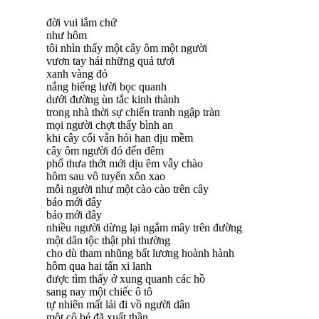
đời vui lắm chứ
như hôm
tôi nhìn thấy một cây ôm một người
vươn tay hái những quả tươi
xanh vàng đỏ
nắng biếng lười bọc quanh
dưới đường ùn tắc kinh thành
trong nhà thời sự chiến tranh ngập tràn
mọi người chợt thấy bình an
khi cây cối vẫn hỏi han dịu mềm
cây ôm người đó đến đêm
phố thưa thớt mới dịu êm vẫy chào
hôm sau vô tuyến xôn xao
mỗi người như một cào cào trên cây
báo mới đây
báo mới đây
nhiều người dừng lại ngắm mây trên đường
một dân tộc thật phi thường
cho dù tham nhũng bất lương hoành hành
hôm qua hai tấn xi lanh
được tìm thấy ở xung quanh các hồ
sang nay một chiếc ô tô
tự nhiên mất lái đi vồ người dân
một cô bé đã xuất thần