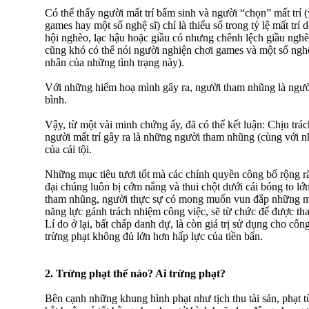
Có thể thấy người mất trí bẩm sinh và người “chọn” mất trí 
games hay một số nghệ sĩ) chỉ là thiểu số trong tỷ lệ mất trí
hội nghèo, lạc hậu hoặc giầu có nhưng chênh lệch giầu nghèo
cũng khó có thể nói người nghiện chơi games và một số nghệ
nhân của những tình trạng này).
Với những hiểm hoạ mình gây ra, người tham nhũng là người
bình.
Vậy, từ một vài minh chứng ấy, đã có thể kết luận: Chịu trá
người mất trí gây ra là những người tham nhũng (cùng với n
của cái tội.
Những mục tiêu tươi tốt mà các chính quyền công bố rộng rãi
đại chúng luôn bị cớm nắng và thui chột dưới cái bóng to 
tham nhũng, người thực sự có mong muốn vun đắp những mụ
năng lực gánh trách nhiệm công việc, sẽ từ chức để được tha
Lí do ở lại, bất chấp danh dự, là còn giá trị sử dụng cho cô
trừng phạt không đủ lớn hơn hấp lực của tiền bẩn.
2. Trừng phạt thế nào? Ai trừng phạt?
Bên cạnh những khung hình phạt như tịch thu tài sản, phạt tù