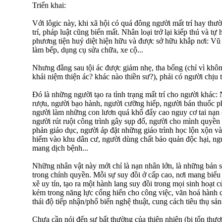
Triển khai:
Với lôgic này, khi xã hội có quá đông người mất trí hay thư
trí, pháp luật cũng biến mất. Nhân loại trở lại kiếp thú và 
phương tiện huỷ diệt hiện hữu và được sở hữu khắp nơi: Vũ 
làm bếp, dụng cụ sửa chữa, xe cộ...
Nhưng đằng sau tội ác được giảm nhẹ, tha bổng (chỉ vì khô
khái niệm thiện ác? khác nào thiền sư?), phải có người chịu
Đó là những người tạo ra tình trạng mất trí cho người khác:
rượu, người bạo hành, người cưỡng hiếp, người bán thuốc ph
người làm những con lươn quá khổ đẩy cao nguy cơ tai nạn (r
người rút ruột công trình gây sụp đổ, người cho mình quyền
phản giáo dục, người áp đặt những giáo trình học lộn xộn và
hiểm vào khu dân cư, người dùng chất bảo quản độc hại, ng
mang dịch bệnh...
Những nhân vật này mới chỉ là nạn nhân lớn, là những bản 
trong chính quyền. Mỗi sự suy đồi ở cấp cao, nơi mang biểu 
xê uy tín, tạo ra một hành lang suy đồi trong mọi sinh hoạt 
kém trong năng lực cống hiến cho công việc, văn hoá hành c
thái độ tiếp nhận/phổ biến nghệ thuật, cung cách tiêu thụ sản
Chưa cần nói đến sự bất thường của thiên nhiên (bị tổn thươn