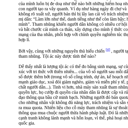
của mình luôn bị đe doạ như thế nào bởi những hiểm hoạ nh
con người tạo ra vây quanh. Ví dụ như hàng ngày đi chợ và
không rõ xuất xứ, người bán thì bị lây lan cái vô trách nhiệ
mị dân: “Làm lớn như thế, danh tiếng như thế còn làm bậy;
mình”. Tham nhũng khiến người dân không có nhiều cơ hội nâ
và bắt chước cái mình ca thán, xây dựng cho mình ý thức co
mạng của tha nhân, phối hợp với chính quyền nghiêm túc thự
hợp lí.
[4]
Bởi vậy, cùng với những nguyên thủ hiếu chiến
, người tạ
tham nhũng. Tội ác này được tính thế nào?
Dễ thấy nhất là lượng tội ác có thể đo bằng sinh mạng, sự c
xúc với tri thức với thiên nhiên... của vô số người sau mỗi 
số được thêm bớt (trong vô số công trình, dự án, kế hoạch n
mạnh giáo dục, xoá đói giảm nghèo, giảm và miễn phí y tế, 
chất người dân...). Tinh vi hơn, nhà máy sản xuất tham nh
quyền lực, họ cướp đi quyền của nhân dân là được cấp và rú
đạo thông qua bầu cử minh bạch. Những người đó bán quota 
cho những nhân vật không đủ năng lực, trách nhiệm và sẵn 
ra mua quota. Nhiên liệu cho cỗ máy tham nhũng là sự thoát
thông qua mua chuộc người thừa hành pháp luật. Đó là nhữn
cạnh tranh không lành mạnh và hỗn loạn, vì thế, phá hoại n
quốc gia.