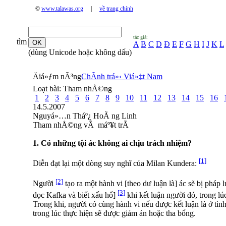
©
www.talawas.org
|
về trang chính
tác giả:
tìm
A
B
C
D
Đ
E
F
G
H
I
J
K
L
(dùng Unicode hoặc không dấu)
Äiá»ƒm nÃ³ng
ChÃ­nh trá»‹ Viá»‡t Nam
Loạt bài:
Tham nhÅ©ng
1
2
3
4
5
6
7
8
9
10
11
12
13
14
15
16
14.5.2007
Nguyá»…n Tháº¿ HoÃ ng Linh
Tham nhÅ©ng vÃ máº¥t trÃ­
1. Có những tội ác không ai chịu trách nhiệm?
[1]
Diễn đạt lại một dòng suy nghĩ của Milan Kundera:
[2]
Người
tạo ra một hành vi [theo dư luận là] ác sẽ bị pháp l
[3]
đọc Kafka và biết xấu hổ]
khi kết luận người đó, trong l
Trong khi, người có cùng hành vi nếu được kết luận là ở tì
trong lúc thực hiện sẽ được giảm án hoặc tha bổng.