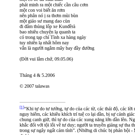
phát minh ra một chiếc cần câu cơm
một con voi biết ăn rơm
nên phân nó ị ra thơm mùi bùn
một giáo sư mang dao cùn
đi đâm thủng lốp xe Kunđềrà
bao nhiêu chuyện lạ quanh ta
có trong tạp chí Tình xa hàng ngày
tuy nhiên lạ nhất hôm nay
vẫn là người ngắm mây bay đầy đường
(Đời vui lắm chứ, 09.05.06)
Tháng 4 & 5.2006
© 2007 talawas
[1]
“Khi tự do tư tưởng, tự do của các từ, các thái độ, các lời 
nguy hiểm, các khiêu khích trí tuệ co lại dần, bị sự cảnh giá
chung canh giữ, thì tự do của các xung năng lớn dần lên. N
khắc đối với tội lỗi về tư duy; người ta truyền giảng sự tha 
trong sự ngây ngất cảm tính”. (Những di chúc bị phản bội