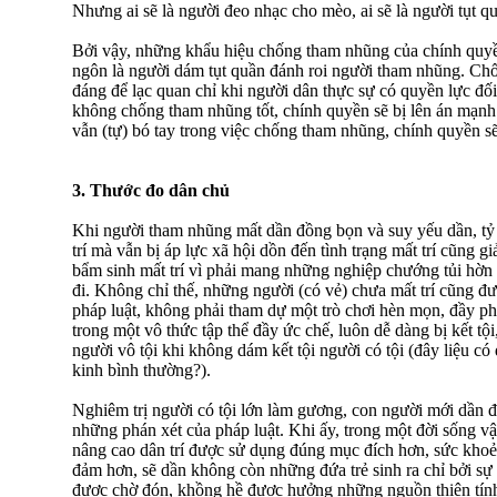
Nhưng ai sẽ là người đeo nhạc cho mèo, ai sẽ là người tụt 
Bởi vậy, những khẩu hiệu chống tham nhũng của chính quyền
ngôn là người dám tụt quần đánh roi người tham nhũng. Ch
đáng để lạc quan chỉ khi người dân thực sự có quyền lực đố
không chống tham nhũng tốt, chính quyền sẽ bị lên án mạnh 
vẫn (tự) bó tay trong việc chống tham nhũng, chính quyền sẽ 
3. Thước đo dân chủ
Khi người tham nhũng mất dần đồng bọn và suy yếu dần, tỷ
trí mà vẫn bị áp lực xã hội dồn đến tình trạng mất trí cũng g
bẩm sinh mất trí vì phải mang những nghiệp chướng tủi hờn 
đi. Không chỉ thế, những người (có vẻ) chưa mất trí cũng đ
pháp luật, không phải tham dự một trò chơi hèn mọn, đầy phi
trong một vô thức tập thể đầy ức chế, luôn dễ dàng bị kết tội,
người vô tội khi không dám kết tội người có tội (đây liệu có 
kinh bình thường?).
Nghiêm trị người có tội lớn làm gương, con người mới dần 
những phán xét của pháp luật. Khi ấy, trong một đời sống vật
nâng cao dân trí được sử dụng đúng mục đích hơn, sức kho
đảm hơn, sẽ dần không còn những đứa trẻ sinh ra chỉ bởi sự
được chờ đón, khồng hề được hưởng những nguồn thiện tính t