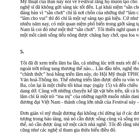
Mỹ thuật của Ban này nói về Festival rằng họ muốn tạo cho 
nghệ sĩ đã không gửi sáng tác tốt đến. Lại khái niệm “sân c
đáng bàn vì “sân chơi” chỉ là nơi chốn của những thứ “làm 
“làm cho vui” thì đó chỉ là một sự sáng tạo giả hiệu. Cứ như
nhiêu năm nay, có một quan niệm phổ biến trong giới sáng t
Nam là coi đó như một thứ “sân chơi”. Tôi thiển nghĩ quan 
một môi cảnh sống tiểu nông được chăng hay chớ, qua loa v
5.
Tôi đã đi xem triển lãm ba lần, cả những lúc trời mưa rét đ
ngoài trời trông tang thương thế nào... Lần đầu tiên, nghệ 
“chính thức” hoá bằng triển lãm này, do Hội Mỹ thuật TPH
Văn hoá-Thông tin. Thế nhưng triển lãm được diễn ra vỏn vẹ
Ba, còn lại là một chiều tối khai mạc (ngày 15) và đến chiều
dang dở. Cùng với những chuyện kể lặt vặt bên trên, tất cả h
lãm chỉ là một trò “ma mị” của những người muốn nhân dan
đương đại Việt Nam - thành công lớn nhất của Festival này -
Đơn giản vì mỹ thuật đương đại không chỉ dừng lại ở các đơ
tượng trong bảo tàng, mà nó cần được sống cùng và sống tro
thế, nó cần được úng xử một cách nhà nghề. Tôi đồ rằng nhữ
cũng như các nghệ sĩ tham gia thừa hiểu điều đó.