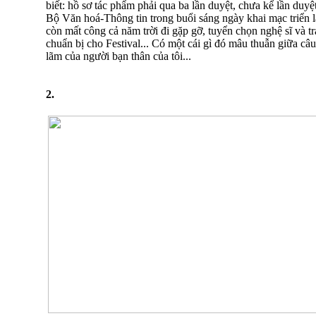
biết: hồ sơ tác phẩm phải qua ba lần duyệt, chưa kể lần duy
Bộ Văn hoá-Thông tin trong buổi sáng ngày khai mạc triển l
còn mất công cả năm trời đi gặp gỡ, tuyển chọn nghệ sĩ và tr
chuẩn bị cho Festival... Có một cái gì đó mâu thuẫn giữa câu 
lãm của người bạn thân của tôi...
2.