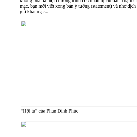
không phải là một chương trình có chuẩn bị lâu dài. Thậm c
mạc, bạn mới viết xong bản ý tưởng (statement) và nhờ dịch 
giờ khai mạc...
“Hội tụ” của Phan Đình Phúc