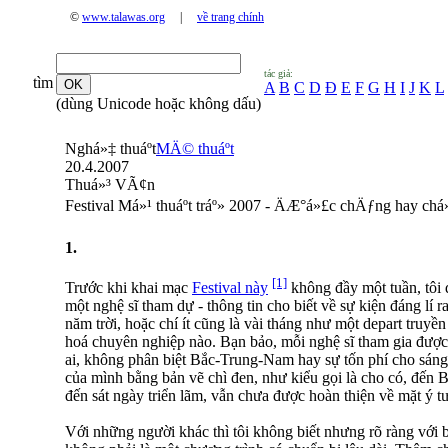
©
www.talawas.org
|
về trang chính
tác giả:
tìm
A
B
C
D
Đ
E
F
G
H
I
J
K
L
(dùng Unicode hoặc không dấu)
Nghá»‡ thuáº­t
MÄ© thuáº­t
20.4.2007
Thuá»³ VÃ¢n
Festival Má»¹ thuáº­t tráº» 2007 - ÄÆ°á»£c chÄƒng hay chá
1.
[1]
Trước khi khai mạc
Festival này
không đầy một tuần, tôi 
một nghệ sĩ tham dự - thông tin cho biết về sự kiện đáng lí 
năm trời, hoặc chí ít cũng là vài tháng như một depart truyề
hoá chuyên nghiệp nào. Bạn bảo, mỗi nghệ sĩ tham gia được t
ai, không phân biệt Bắc-Trung-Nam hay sự tốn phí cho sáng 
của mình bằng bản vẽ chì đen, như kiểu gọi là cho có, đến B
đến sát ngày triển lãm, vẫn chưa được hoàn thiện về mặt ý t
Với những người khác thì tôi không biết nhưng rõ ràng với bạ