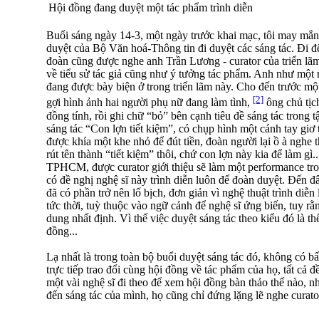
Hội đồng đang duyệt một tác phẩm trình diễn
Buổi sáng ngày 14-3, một ngày trước khai mạc, tôi may mắ
duyệt của Bộ Văn hoá-Thông tin đi duyệt các sáng tác. Đi đ
đoàn cũng được nghe anh Trần Lương - curator của triển lãm
về tiểu sử tác giả cũng như ý tưởng tác phẩm. Anh như một n
đang được bày biện ở trong triển lãm này. Cho đến trước một
[2]
gợi hình ảnh hai người phụ nữ đang làm tình,
ông chủ tịch
đồng tính, rồi ghi chữ “bỏ” bên cạnh tiêu đề sáng tác trong 
sáng tác “Con lợn tiết kiệm”, có chụp hình một cánh tay gi
được khía một khe nhỏ để đút tiền, đoàn người lại ồ à nghe th
rút tên thành “tiết kiệm” thôi, chứ con lợn này kia để làm gì.
TPHCM, được curator giới thiệu sẽ làm một performance tro
có đề nghị nghệ sĩ này trình diễn luôn để đoàn duyệt. Đến đâ
đã có phần trở nên lố bịch, đơn giản vì nghệ thuật trình diễn
tức thời, tuỳ thuộc vào ngữ cảnh để nghệ sĩ ứng biến, tuy r
dung nhất định. Vì thế việc duyệt sáng tác theo kiểu đó là th
đồng...
Lạ nhất là trong toàn bộ buổi duyệt sáng tác đó, không có b
trực tiếp trao đổi cùng hội đồng về tác phẩm của họ, tất cả đ
một vài nghệ sĩ đi theo để xem hội đồng bàn thảo thế nào, nh
đến sáng tác của mình, họ cũng chỉ đứng lặng lẽ nghe curator