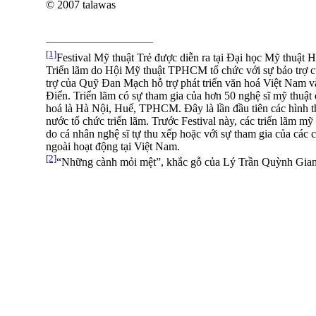
© 2007 talawas
[1]
Festival Mỹ thuật Trẻ được diễn ra tại Đại học Mỹ thuật 
Triển lãm do Hội Mỹ thuật TPHCM tổ chức với sự bảo trợ c
trợ của Quỹ Đan Mạch hỗ trợ phát triển văn hoá Việt Nam
Điển. Triển lãm có sự tham gia của hơn 50 nghệ sĩ mỹ thuật
hoá là Hà Nội, Huế, TPHCM. Đây là lần đầu tiên các hình 
nước tổ chức triển lãm. Trước Festival này, các triển lãm m
do cá nhân nghệ sĩ tự thu xếp hoặc với sự tham gia của các 
ngoài hoạt động tại Việt Nam.
[2]
“Những cành mỏi mệt”, khắc gỗ của Lý Trần Quỳnh Gia