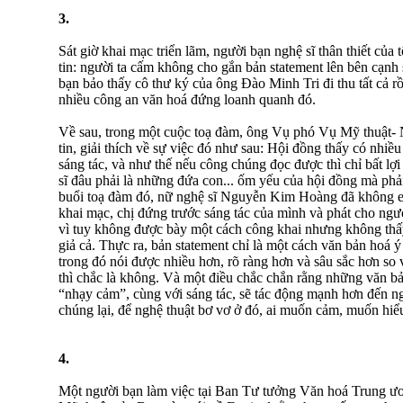
3.
Sát giờ khai mạc triển lãm, người bạn nghệ sĩ thân thiết của 
tin: người ta cấm không cho gắn bản statement lên bên cạnh sá
bạn bảo thấy cô thư ký của ông Đào Minh Tri đi thu tất cả rồ
nhiều công an văn hoá đứng loanh quanh đó.
Về sau, trong một cuộc toạ đàm, ông Vụ phó Vụ Mỹ thuật-
tin, giải thích về sự việc đó như sau: Hội đồng thấy có nhiều
sáng tác, và như thế nếu công chúng đọc được thì chỉ bất lợi
sĩ đâu phải là những đứa con... ốm yếu của hội đồng mà ph
buổi toạ đàm đó, nữ nghệ sĩ Nguyễn Kim Hoàng đã không e ng
khai mạc, chị đứng trước sáng tác của mình và phát cho ngư
vì tuy không được bày một cách công khai nhưng không thấy
giả cả. Thực ra, bản statement chỉ là một cách văn bản hoá ý
trong đó nói được nhiều hơn, rõ ràng hơn và sâu sắc hơn so 
thì chắc là không. Và một điều chắc chắn rằng những văn bả
“nhạy cảm”, cùng với sáng tác, sẽ tác động mạnh hơn đến ngư
chúng lại, để nghệ thuật bơ vơ ở đó, ai muốn cảm, muốn hiểu 
4.
Một người bạn làm việc tại Ban Tư tưởng Văn hoá Trung ươn