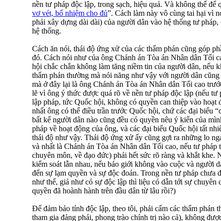
nền tư pháp độc lập, trong sạch, hiệu quả. Và không thể để 
vơ vét, bổ nhiệm cho đủ
”. Cách làm này vô cùng tai hại vì 
phải xây dựng dài dài) của người dân vào hệ thống tư pháp, 
hệ thống.
Cách ăn nói, thái độ ứng xử của các thẩm phán cũng góp ph
đó. Cách nói như của ông Chánh án Tòa án Nhân dân Tối ca
hội chắc chắn không làm tăng niềm tin của người dân, nếu 
thẩm phán thường mà nói năng như vậy với người dân cũng l
mà ở đây lại là ông Chánh án Tòa án Nhân dân Tối cao trước
lẽ vì ông ý thức được quá rõ về nền tư pháp độc lập (nếu tư 
lập pháp, tức Quốc hội, không có quyền can thiệp vào hoạt 
nhất ông có thể điều trần trước Quốc hội, chứ các đại biểu 
bất kể người dân nào cũng đều có quyền nêu ý kiến của mìn
pháp về hoạt động của ông, và các đại biểu Quốc hội tất nh
thái độ như vậy. Thái độ ứng xử ấy cũng gợi ra những lo ng
và nhất là Chánh án Tòa án Nhân dân Tối cao, nếu tư pháp t
chuyên môn, về đạo đức) phải hết sức rõ ràng và khắt khe.
kiểm soát lẫn nhau, nếu báo giới không vào cuộc và người dâ
đến sự lạm quyền và sự độc đoán. Trong nền tư pháp chưa 
như thế, giả như có sự độc lập thì liệu có dẫn tới sự chuy
quyền đã hoành hành trên đầu dân từ lâu rồi?)
Để đảm bảo tính độc lập, theo tôi, phải cấm các thẩm phán t
tham gia đảng phái, phong trào chính trị nào cả), không đượ