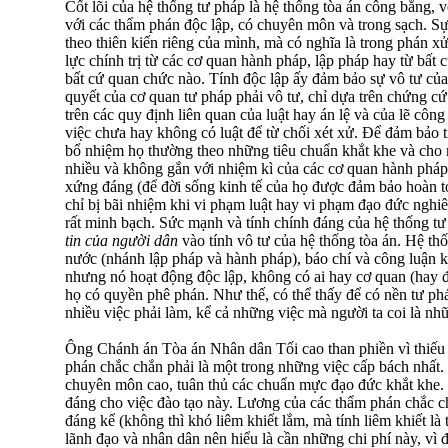
Cốt lõi của hệ thống tư pháp là hệ thống tòa án công bằng,
với các thẩm phán độc lập, có chuyên môn và trong sạch. Sự
theo thiên kiến riêng của mình, mà có nghĩa là trong phán 
lực chính trị từ các cơ quan hành pháp, lập pháp hay từ bất c
bất cứ quan chức nào. Tính độc lập ấy đảm bảo sự vô tư c
quyết của cơ quan tư pháp phải vô tư, chỉ dựa trên chứng cứ v
trên các quy định liên quan của luật hay án lệ và của lẽ côn
việc chưa hay không có luật để từ chối xét xử. Để đảm bảo t
bổ nhiệm họ thường theo những tiêu chuẩn khắt khe và cho m
nhiều và không gắn với nhiệm kì của các cơ quan hành pháp
xứng đáng (để đời sống kinh tế của họ được đảm bảo hoàn to
chỉ bị bãi nhiệm khi vi phạm luật hay vi phạm đạo đức nghiê
rất minh bạch. Sức mạnh và tính chính đáng của hệ thống t
tin của người dân
vào tính vô tư của hệ thống tòa án. Hệ th
nước (nhánh lập pháp và hành pháp), báo chí và công luận k
nhưng nó hoạt động độc lập, không có ai hay cơ quan (hay đ
họ có quyền phê phán. Như thế, có thể thấy để có nền tư ph
nhiều việc phải làm, kể cả những việc mà người ta coi là nh
Ông Chánh án Tòa án Nhân dân Tối cao than phiền vì thiếu
phán chắc chắn phải là một trong những việc cấp bách nhất.
chuyên môn cao, tuân thủ các chuẩn mực đạo đức khắt khe. 
đáng cho việc đào tạo này. Lương của các thẩm phán chắc c
đáng kể (không thì khó liêm khiết lắm, mà tính liêm khiết là
lãnh đạo và nhân dân nên hiểu là cần những chi phí này, vì