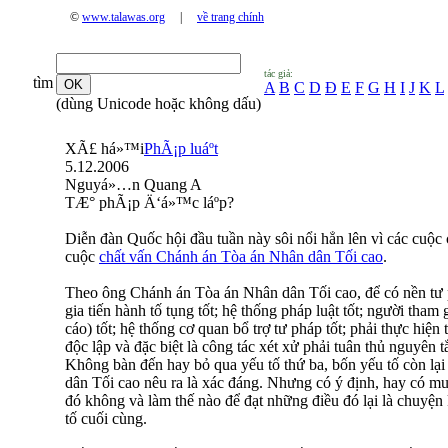
©
www.talawas.org
|
về trang chính
tác giả:
tìm
A
B
C
D
Đ
E
F
G
H
I
J
K
L
(dùng Unicode hoặc không dấu)
XÃ£ há»™i
PhÃ¡p luáº­t
5.12.2006
Nguyá»…n Quang A
TÆ° phÃ¡p Ä‘á»™c láº­p?
Diễn đàn Quốc hội đầu tuần này sôi nổi hẳn lên vì các cuộc c
cuộc
chất vấn Chánh án Tòa án Nhân dân Tối cao
.
Theo ông Chánh án Tòa án Nhân dân Tối cao, để có nền tư p
gia tiến hành tố tụng tốt; hệ thống pháp luật tốt; người tham g
cáo) tốt; hệ thống cơ quan bổ trợ tư pháp tốt; phải thực hiện 
độc lập và đặc biệt là công tác xét xử phải tuân thủ nguyên tắ
Không bàn đến hay bỏ qua yếu tố thứ ba, bốn yếu tố còn l
dân Tối cao nêu ra là xác đáng. Nhưng có ý định, hay có muố
đó không và làm thế nào để đạt những điều đó lại là chuyện
tố cuối cùng.