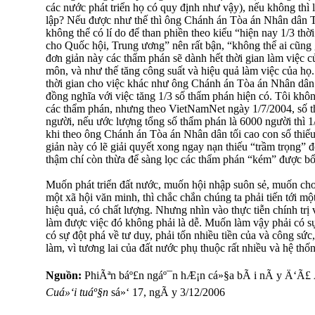
các nước phát triển họ có quy định như vậy), nếu không thì
lập? Nếu được như thế thì ông Chánh án Tòa án Nhân dân T
không thể có lí do để than phiền theo kiểu “hiện nay 1/3 thờ
cho Quốc hội, Trung ương” nên rất bận, “không thể ai cũng
đơn giản này các thẩm phán sẽ dành hết thời gian làm việc 
môn, và như thế tăng công suất và hiệu quả làm việc của h
thời gian cho việc khác như ông Chánh án Tòa án Nhân dân T
đồng nghĩa với việc tăng 1/3 số thẩm phán hiện có. Tôi khôn
các thẩm phán, nhưng theo VietNamNet ngày 1/7/2004, số 
người, nếu ước lượng tổng số thẩm phán là 6000 người thì 1
khi theo ông Chánh án Tòa án Nhân dân tối cao con số thiế
giản này có lẽ giải quyết xong ngay nạn thiếu “trầm trọng” 
thậm chí còn thừa để sàng lọc các thẩm phán “kém” được bổ
Muốn phát triển đất nước, muốn hội nhập suôn sẻ, muốn cho
một xã hội văn minh, thì chắc chắn chúng ta phải tiến tới mộ
hiệu quả, có chất lượng. Nhưng nhìn vào thực tiễn chính trị
làm được việc đó không phải là dễ. Muốn làm vậy phải có sự 
có sự đột phá về tư duy, phải tốn nhiều tiền của và công sức
làm, vì tương lai của đất nước phụ thuộc rất nhiều và hệ thố
Nguồn:
PhiÃªn báº£n ngáº¯n hÆ¡n cá»§a bÃ i nÃ y Ä‘Ã£
Cuá»‘i tuáº§n
sá»‘ 17, ngÃ y 3/12/2006