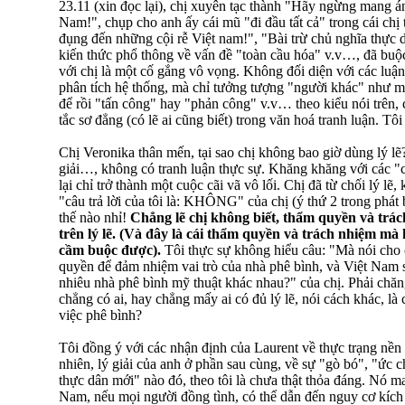
23.11 (xin đọc lại), chị xuyên tạc thành "Hãy ngừng mang á
Nam!", chụp cho anh ấy cái mũ "đi đầu tất cả" trong cái chị
đụng đến những cội rễ Việt nam!", "Bài trừ chủ nghĩa thực d
kiến thức phổ thông về vấn đề "toàn cầu hóa" v.v…, đã buộc 
với chị là một cố gắng vô vọng. Không đối diện với các luậ
phân tích hệ thống, mà chỉ tưởng tượng "người khác" như m
để rồi "tấn công" hay "phản công" v.v… theo kiểu nói trên
tắc sơ đẳng (có lẽ ai cũng biết) trong văn hoá tranh luận. Tôi 
Chị Veronika thân mến, tại sao chị không bao giờ dùng lý lẽ
giải…, không có tranh luận thực sự. Khăng khăng với các "c
lại chỉ trở thành một cuộc cãi vã vô lối.
Chị đã từ chối lý lẽ, 
"câu trả lời của tôi là: KHÔNG" của chị (ý thứ 2 trong phát b
thế nào nhỉ!
Chẳng lẽ chị không biết, thẩm quyền và trá
trên lý lẽ. (Và đây là cái thẩm quyền và trách nhiệm mà
cầm buộc được).
Tôi thực sự không hiểu câu: "Mà nói cho c
quyền để đảm nhiệm vai trò của nhà phê bình, và Việt Nam 
nhiêu nhà phê bình mỹ thuật khác nhau?"
của chị. Phải chă
chẳng có ai, hay chẳng mấy ai có đủ lý lẽ, nói cách khác, l
việc phê bình?
Tôi đồng ý với các nhận định của Laurent về thực trạng nền
nhiên, lý giải của anh ở phần sau cùng, về sự "gò bó", "ức c
thực dân mới" nào đó, theo tôi là chưa thật thỏa đáng. Nó m
Nam, nếu mọi người đồng tình, có thể dẫn đến nguy cơ kích 