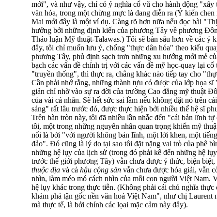
mới", và như vậy, chỉ có ý nghĩa cổ vũ cho hành động "xây 
văn hóa, trong một chừng mực là đang diễn ra (Ý kiến chen
Mai mới đây là một ví dụ. Càng rõ hơn nữa nếu đọc bài "Th
hưởng bởi những định kiến của phương Tây về phương Ðô
Thảo luận Mỹ thuật-Talawas.) Tôi sẽ bàn sâu hơn về các ý k
đây, tôi chỉ muốn lưu ý, chống "thực dân hóa" theo kiểu quay
phương Tây, phủ định sạch trơn những xu hướng mới mẻ của
bạch các vấn đề chính trị với các vấn đề mỹ học-quay lại cố t
"truyền thống", thì thực ra, chẳng khác nào tiếp tay cho "th
Cần phải nhớ rằng, những thành tựu có được của lớp họa sĩ
giản chỉ nhờ vào sự ra đời của trường Cao đẳng mỹ thuật 
của vài cá nhân. Sẽ hết sức sai lầm nếu không đặt nó trên cá
sáng" rất lâu trước đó, được thực hiện bởi nhiều thế hệ sĩ ph
Trên bàn tròn này, tôi đã nhiều lần nhắc đến "cái bản lĩnh t
tôi, một trong những nguyên nhân quan trọng khiến mỹ thuậ
nổi là bởi "với người không bản lĩnh, một lời khen, một tiế
đảo". Đó cũng là lý do tại sao tôi đặt nặng vai trò của phê 
những hệ lụy của lịch sử (trong đó phải kể đến những hệ lụy
trước thế giới phương Tây) vẫn chưa được ý thức, biện biệ
thuộc địa
và cả
hậu cộng sản
vẫn chưa được hóa giải, vẫn c
nhìn, làm méo mó cách nhìn của mỗi con người Việt Nam. Và 
hệ lụy khác trong thực tiễn. (Không phải cái chủ nghĩa thực
khám phá tận gốc nền văn hoá Việt Nam", như chị Laurent 
mà thực tế, là bởi chính các lọai mặc cảm này đây).