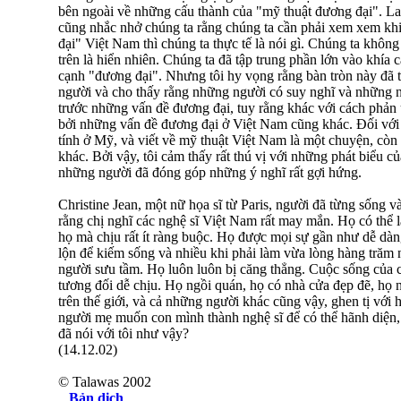
bên ngoài về những cấu thành của "mỹ thuật đương đại". 
cũng nhắc nhở chúng ta rằng chúng ta cần phải xem xem khi
đại" Việt Nam thì chúng ta thực tế là nói gì. Chúng ta khô
trên là hiển nhiên. Chúng ta đã tập trung phần lớn vào khía
cạnh "đương đại". Nhưng tôi hy vọng rằng bàn tròn này đã 
người và cho thấy rằng những người có suy nghĩ và những n
trước những vấn đề đương đại, tuy rằng khác với cách phản
bởi những vấn đề đương đại ở Việt Nam cũng khác. Đối với c
tính ở Mỹ, và viết về mỹ thuật Việt Nam là một chuyện, còn t
khác. Bởi vậy, tôi cảm thấy rất thú vị với những phát biểu 
những người đã đóng góp những ý nghĩ rất gợi hứng.
Christine Jean, một nữ họa sĩ từ Paris, người đã từng sống và
rằng chị nghĩ các nghệ sĩ Việt Nam rất may mắn. Họ có thể 
họ mà chịu rất ít ràng buộc. Họ được mọi sự gần như dễ dàn
lộn để kiếm sống và nhiều khi phải làm vừa lòng hàng trăm 
người sưu tầm. Họ luôn luôn bị căng thẳng. Cuộc sống của 
tương đối dễ chịu. Họ ngồi quán, họ có nhà cửa đẹp đẽ, họ 
trên thế giới, và cả những người khác cũng vậy, ghen tị với 
người mẹ muốn con mình thành nghệ sĩ để có thể hãnh diện
đã nói với tôi như vậy?
(14.12.02)
© Talawas 2002
Bản dịch