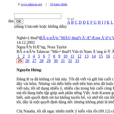
©
www.talawas.org
|
về trang chính
tác giả:
tìm
A
B
C
D
Đ
E
F
G
H
I
J
K
L
(dùng Unicode hoặc không dấu)
Nghá»‡ thuáº­t
BÃ n trÃ²n "MÄ© thuáº­t Ä‘Æ°Æ¡ng Ä‘áº¡i
14.12.2002
NguyÃªn HÆ°ng, Nora Taylor
BÃ n trÃ²n Talawas "Má»¹ thuáº­t Viá»‡t Nam Ä‘ang á»Ÿ
1
2
3
4
5
6
7
8
9
10
11
12
13
14
15
16
25
26
27
28
29
30
31
32
33
Nguyên Hưng
:
Đáng lẽ ra đã không có bài này. Tôi đã viết và gửi bài cuối
đây vài hôm. Nhưng vài diễn biến mới trên bàn tròn đã buộc t
viết này, tôi sử dụng nhiều ý, nhiều câu trong bài cuối cùng
mà tôi đang biên tập giúp anh phần tiếng Việt. Anh Kaomi g
biết, anh quyết định rút lui không tuyên bố, và nhờ tôi xin 
tôi, đây là một quyết định đáng tiếc nhưng không phải là k
Chị Natalia, tôi rất ngạc nhiên trước ý kiến vừa rồi (09.12)