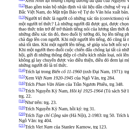
Xem
Nhìn lại những chặng đường đã qua
của Nguyễn Vă
[12]
Bao gồm toàn bộ nhận định và tài liệu dẫn chứng về vụ 
Bắc Việt Nam, do Mặt trận Bảo vệ Tự do Văn hóa xuất bản.
[13]
Người trí thức là người có những xác tín (convictions) và
một người trí thức? Là những người đã được gọi, được chọn
thao thức trăn trở để trở thành tiếng nói của lương tâm thời đ
những điều xác tín đó, theo đuổi lý tưởng đó, họ lên tiếng
chà đạp lên con người. Khi một người lên tiếng, đó cũng là
nhà tối tăm. Khi một người lên tiếng, sẽ giúp xóa bớt nỗi s
Khi một người theo đuổi cuộc chiến đấu chống lại tất cả nh
hội, gửi đi những thông điệp có chiều kích nhân loại, nói lên
không gì lay chuyển được vào điều thiện, điều đó đem lại mộ
những người đó là trí thức.
[14]
Trích lại trong
Biến cố 11-1960
(nxb Ðại Nam, 1971): trg
[15]
Xem
Việt Nam 1920-1945
của Ngô Văn, trg 284.
[16]
Trích
Phan Văn Hùm
của Trần Ngươn Phiêu, trg 348.
[17]
Trích Nguyễn Kỳ Nam,
Hồi ký 1925-1964
(Tủ sách Sử l
trg. 22.
[18]
Như trên: trg. 23.
[19]
Trích Nguyễn Kỳ Nam, hồi ký: trg 31.
[20]
Trích
Tạp chí Cộng sản
(Hà Nội), 2-1983: trg 50. Trích l
Ngô Văn: trg 404.
[21]
Trích
Viet Nam
của Stanley Karnow, trg 123.