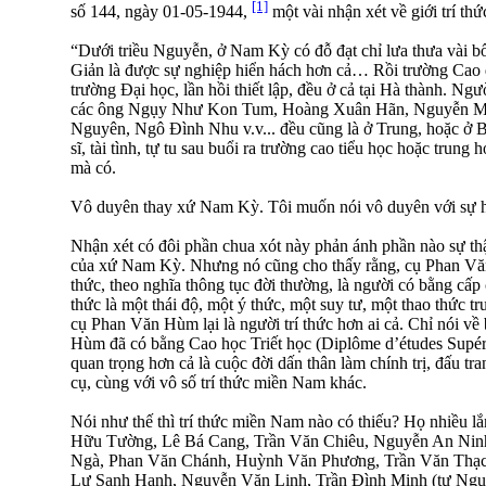
[1]
số 144, ngày 01-05-1944,
một vài nhận xét về giới trí th
“Dưới triều Nguyễn, ở Nam Kỳ có đỗ đạt chỉ lưa thưa vài b
Giản là được sự nghiệp hiển hách hơn cả… Rồi trường Cao đ
trường Ðại học, lần hồi thiết lập, đều ở cả tại Hà thành. Ng
các ông Ngụy Như Kon Tum, Hoàng Xuân Hãn, Nguyễn 
Nguyên, Ngô Ðình Nhu v.v... đều cũng là ở Trung, hoặc ở Bắc
sĩ, tài tình, tự tu sau buổi ra trường cao tiểu học hoặc tru
mà có.
Vô duyên thay xứ Nam Kỳ. Tôi muốn nói vô duyên với sự họ
Nhận xét có đôi phần chua xót này phản ánh phần nào sự thậ
của xứ Nam Kỳ. Nhưng nó cũng cho thấy rằng, cụ Phan Văn
thức, theo nghĩa thông tục đời thường, là người có bằng cấp 
thức là một thái độ, một ý thức, một suy tư, một thao thức trư
cụ Phan Văn Hùm lại là người trí thức hơn ai cả. Chỉ nói về
Hùm đã có bằng Cao học Triết học (Diplôme d’études Supér
quan trọng hơn cả là cuộc đời dấn thân làm chính trị, đấu tr
cụ, cùng với vô số trí thức miền Nam khác.
Nói như thế thì trí thức miền Nam nào có thiếu? Họ nhiều 
Hữu Tường, Lê Bá Cang, Trần Văn Chiêu, Nguyễn An Ni
Ngà, Phan Văn Chánh, Huỳnh Văn Phương, Trần Văn Thạc
Lư Sanh Hạnh, Nguyễn Văn Lịnh, Trần Ðình Minh (tự Ngu