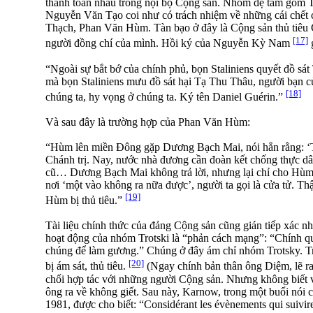
thanh toán nhau trong nội bộ Cộng sản. Nhóm đệ tam gồm
Nguyễn Văn Tạo coi như có trách nhiệm về những cái chết
Thạch, Phan Văn Hùm. Tàn bạo ở đây là Cộng sản thủ tiêu 
[17]
người đồng chí của mình. Hồi ký của Nguyễn Kỳ Nam
g
“Ngoài sự bắt bớ của chính phủ, bọn Staliniens quyết đồ sát
mà bọn Staliniens mưu đồ sát hại Tạ Thu Thâu, người bạn củ
[18]
chúng ta, hy vọng ở chúng ta. Ký tên Daniel Guérin.”
Và sau đây là trường hợp của Phan Văn Hùm:
“Hùm lên miền Ðông gặp Dương Bạch Mai, nói hắn rằng: ‘T
Chánh trị. Nay, nước nhà đương cần đoàn kết chống thực dân,
cũ… Dương Bạch Mai không trả lời, nhưng lại chỉ cho Hùm v
nơi ‘một vào không ra nữa được’, người ta gọi là cửa tử. Th
[19]
Hùm bị thủ tiêu.”
Tài liệu chính thức của đảng Cộng sản cũng gián tiếp xác nh
hoạt động của nhóm Trotski là “phản cách mạng”: “Chính q
chúng để làm gương.” Chúng ở đây ám chỉ nhóm Trotsky. Tr
[20]
bị ám sát, thủ tiêu.
(Ngay chính bản thân ông Diệm, lẽ ra 
chối hợp tác với những người Cộng sản. Nhưng không biết v
ông ra về không giết. Sau này, Karnow, trong một buổi nó
1981, được cho biết: “Considérant les évènements qui suivire