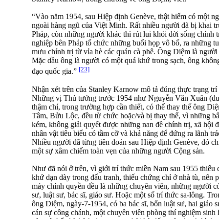
“Vào năm 1954, sau Hiệp định Genève, thật hiếm có một ngư
ngoài hàng ngũ của Việt Minh. Rất nhiều người đã bị khai t
Pháp, còn những người khác thì rút lui khỏi đời sống chính t
nghiệp bên Pháp tổ chức những buổi họp vô bổ, ra những t
mưu chính trị từ vỉa hè các quán cà phê. Ông Diệm là người 
Mặc dầu ông là người có một quá khứ trong sạch, ông khôn
[23]
đạo quốc gia.”
Nhận xét trên của Stanley Karnow mô tả đúng thực trạng tr
Những vị Thủ tướng trước 1954 như Nguyễn Văn Xuân (được 
thậm chí, trong trường hợp cần thiết, có thể thay thế ông
Tâm, Bửu Lộc, đều từ chức hoặc/và bị thay thế, vì những bấ
kém, không giải quyết được những nan đề chính trị, xã hội 
nhân vật tiêu biểu có tầm cỡ và khả năng để đứng ra lãnh t
Nhiều người đã từng tiên đoán sau Hiệp định Genève, đó chỉ 
một sự xâm chiếm toàn vẹn của những người Cộng sản.
Như đã nói ở trên, vì giới trí thức miền Nam sau 1955 thiếu 
khứ dạn dày trong đấu tranh, thiếu chứng chỉ ở nhà tù, nê
máy chính quyền đều là những chuyên viên, những người 
sư, luật sư, bác sĩ, giáo sư. Hoặc một số trí thức sa-lông. Tr
ông Diệm, ngày-7-1954, có ba bác sĩ, bốn luật sư, hai giáo s
cán sự công chánh, một chuyên viên phòng thí nghiệm sinh