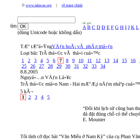
©
www.talawas.org
|
về trang chính
tác giả:
tìm
A
B
C
D
Đ
E
F
G
H
I
J
K
L
(dùng Unicode hoặc không dấu)
TÆ° tÆ°á»Ÿng
VÄƒn hoÃ¡ vÃ phÃ¡t triá»ƒn
Loạt bài:
TrÃ­ thá»©c vÃ thá»i cuá»™c
1
2
3
4
5
6
7
8
9
10
11
12
13
14
15
16
25
26
27
28
29
30
31
32
33
34
8.8.2005
Nguyá»…n VÄƒn Lá»¥c
TrÃ­ thá»©c miá»n Nam - Hai mÆ°Æ¡i nÄƒm nháº­p cuá»™
5 kÃ¬
1
2
3
4
5
“Ðôi khi lịch sử cũng ban t
đá đặt đúng chỗ có thể chuy
E. Mounier
Tôi tình cờ đọc bài “Văn Miếu ở Nam Kỳ” của cụ Phan Văn