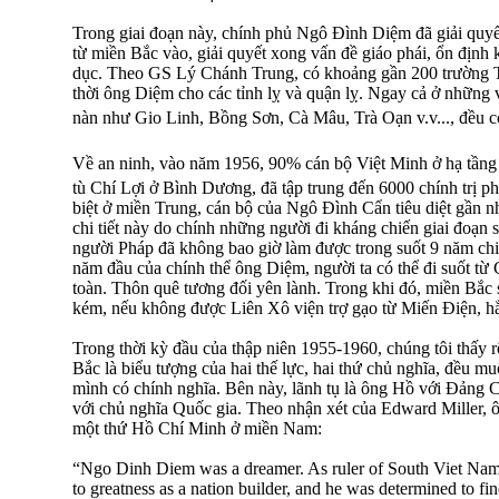
Trong giai đoạn này, chính phủ Ngô Ðình Diệm đã giải quyết
từ miền Bắc vào, giải quyết xong vấn đề giáo phái, ổn định k
dục. Theo GS Lý Chánh Trung, có khoảng gần 200 trường 
thời ông Diệm cho các tỉnh lỵ và quận lỵ. Ngay cả ở những 
nàn như Gio Linh, Bồng Sơn, Cà Mâu, Trà Oạn v.v..., đều c
Về an ninh, vào năm 1956, 90% cán bộ Việt Minh ở hạ tầng b
tù Chí Lợi ở Bình Dương, đã tập trung đến 6000 chính trị p
biệt ở miền Trung, cán bộ của Ngô Ðình Cẩn tiêu diệt gần 
chi tiết này do chính những người đi kháng chiến giai đoạn sa
người Pháp đã không bao giờ làm được trong suốt 9 năm ch
năm đầu của chính thể ông Diệm, người ta có thể đi suốt t
toàn. Thôn quê tương đối yên lành. Trong khi đó, miền Bắc s
kém, nếu không được Liên Xô viện trợ gạo từ Miến Ðiện, h
Trong thời kỳ đầu của thập niên 1955-1960, chúng tôi thấy
Bắc là biểu tượng của hai thế lực, hai thứ chủ nghĩa, đều mu
mình có chính nghĩa. Bên này, lãnh tụ là ông Hồ với Đảng 
với chủ nghĩa Quốc gia. Theo nhận xét của Edward Miller,
một thứ Hồ Chí Minh ở miền Nam:
“Ngo Dinh Diem was a dreamer. As ruler of South Viet Nam
to greatness as a nation builder, and he was determined to fin