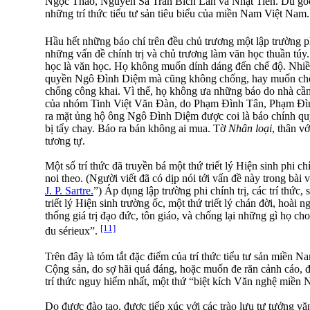
Ngọc Thảo, Nguyên Sa Trần Bích Lan và Nhật Tiến. Dù gốc
những trí thức tiểu tư sản tiêu biểu của miền Nam Việt Nam.
Hầu hết những báo chí trên đều chủ trương một lập trường ph
những vấn đề chính trị và chủ trương làm văn học thuần túy. V
học là văn học. Họ không muốn dính dáng đến chế độ. Nhiề
quyền Ngô Ðình Diệm mà cũng không chống, hay muốn chố
chống công khai. Vì thế, họ không ưa những báo do nhà cầ
của nhóm Tinh Việt Văn Ðàn, do Phạm Ðình Tân, Phạm Ðì
ra mặt ủng hộ ông Ngô Ðình Diệm được coi là báo chính qu
bị tẩy chay. Báo ra bán không ai mua. Tờ
Nhân loại
, thân v
tương tự.
Một số trí thức đã truyền bá một thứ triết lý Hiện sinh phi chí
noi theo. (Người viết đã có dịp nói tới vấn đề này trong bài v
J. P. Sartre.
”) Áp dụng lập trường phi chính trị, các trí thức, 
triết lý Hiện sinh trường ốc, một thứ triết lý chán đời, hoài
thống giá trị đạo đức, tôn giáo, và chống lại những gì họ cho 
[11]
du sérieux”.
Trên đây là tóm tắt đặc điểm của trí thức tiểu tư sản miền N
Cộng sản, do sợ hãi quá đáng, hoặc muốn đe răn cảnh cáo, 
trí thức nguy hiểm nhất, một thứ “biệt kích Văn nghệ miền 
Do được đào tạo, được tiếp xúc với các trào lưu tư tưởng 