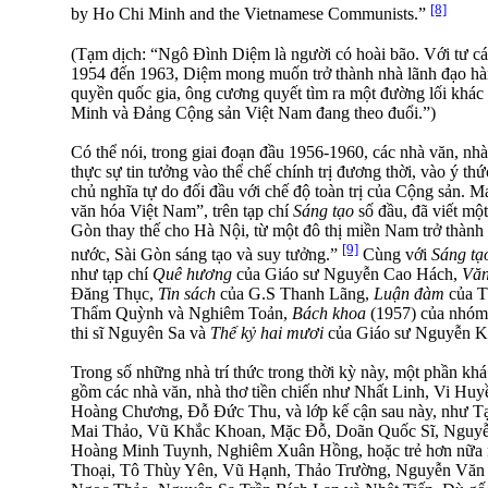
[8]
by Ho Chi Minh and the Vietnamese Communists.”
(Tạm dịch: “Ngô Ðình Diệm là người có hoài bão. Với tư c
1954 đến 1963, Diệm mong muốn trở thành nhà lãnh đạo hàn
quyền quốc gia, ông cương quyết tìm ra một đường lối khác
Minh và Đảng Cộng sản Việt Nam đang theo đuổi.”)
Có thể nói, trong giai đoạn đầu 1956-1960, các nhà văn, nhà
thực sự tin tưởng vào thể chế chính trị đương thời, vào ý th
chủ nghĩa tự do đối đầu với chế độ toàn trị của Cộng sản. M
văn hóa Việt Nam”, trên tạp chí
Sáng tạo
số đầu, đã viết một
Gòn thay thế cho Hà Nội, từ một đô thị miền Nam trở thành t
[9]
nước, Sài Gòn sáng tạo và suy tưởng.”
Cùng với
Sáng tạ
như tạp chí
Quê hương
của Giáo sư Nguyễn Cao Hách,
Văn
Ðăng Thục,
Tin sách
của G.S Thanh Lãng,
Luận đàm
của Tổ
Thẩm Quỳnh và Nghiêm Toản,
Bách khoa
(1957) của nhó
thi sĩ Nguyên Sa và
Thế kỷ hai mươi
của Giáo sư Nguyễn K
Trong số những nhà trí thức trong thời kỳ này, một phần kh
gồm các nhà văn, nhà thơ tiền chiến như Nhất Linh, Vi Hu
Hoàng Chương, Ðỗ Ðức Thu, và lớp kế cận sau này, như Tạ
Mai Thảo, Vũ Khắc Khoan, Mặc Ðỗ, Doãn Quốc Sĩ, Nguyễ
Hoàng Minh Tuynh, Nghiêm Xuân Hồng, hoặc trẻ hơn nữa
Thoại, Tô Thùy Yên, Vũ Hạnh, Thảo Trường, Nguyễn Văn