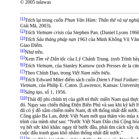
© 2005 talawas
[1]
Trích lại trong cuốn
Phan Văn Hùm: Thân thế và sự nghi
Giải Mã, 2003).
[2]
Trích
Vietnam crisis
của Stephen Pan. (Daniel Lyons 1966)
[3]
Trích
Sáu tháng pháp nạn 1963
của Minh Không Vũ Văn Mẫ
Giao Ðiểm.
[4]
Như trên.
[5]
Xem
Tìm về Dân tộc
của Lý Chánh Trung. (nxb Trình bày)
[6]
Trích
Vietnam
, của Stanley Karnow (nxb Presses de la cite,
[7]
Theo Chính Ðạo, trong
Việt Nam niên biểu
.
[8]
Trích Edward Miler điểm sách cuốn
Diem’s Final Failure:
Vietnam
, của Philip E. Caton. [Lawrence, Kansas: Universit
[9]
Sáng tạo
, số 1, 1956.
[10]
Thái độ phi chính trị của giới trí thức miền Nam quả thực
đó. Ngay sau chiến thắng Ðiện Biên Phủ và sau khi ký kết
đã có ý đồ xâm chiếm miền Nam, đi tới thống nhất đất nước.
Công giáo Ba Lan, được Việt Nam mời qua thăm vào mùa xu
trình của mình như sau: “Nước Việt Nam Dân chủ Cộng hòa
vụ hết sức khó khăn: ngay từ bước đầu, phải tìm cách xây d
cuộc đấu tranh gian khổ nhằm thống nhất đất nước.”
[11]