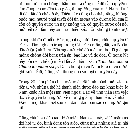
trí thức trẻ mau chóng nhận thức ra rằng chế độ cầm quyền
lầm đụng chạm đến tôn giáo, tín ngưỡng của Việt Nam. Từ đ
đi đến lật đổ chế độ ấy. Ðiều này cũng cho thấy rằng, khôn
buộc mọi người phải tuyệt đối tin tưởng vào đường lối của 
còn có quyền được tin hay không tin, có quyền được đòi hỏi
mới bắt đầu làm nảy sinh ra nhiều xáo trộn không tránh đượ
Trong khi đó ở miền Bắc, ngoài nạn đói kém, chính quyền C
các sai lầm nghiêm trọng trong Cải cách ruộng đất, vụ Nhân
dậy ở Quỳnh Lưu. Nhưng dưới chế độ toàn trị, họ đã giải 
mống chống đối bằng trấn áp, bạo lực và đe dọa. Ở trong N
này bôi đen chế độ miền Bắc, ấn hành sách
Trăm hoa đua n
Chúng tôi muốn sống
. Dân chúng miền Nam khó quên được 
ghê sợ chế độ Cộng sản thông qua sự tuyên truyền này.
Trong 20 năm phân chia, mỗi miền đã hình thành một sắc thá
riêng, với những thế hệ thanh niên được đào tạo khác biệt. 
Nam khác hẳn một sinh viên ngoài Bắc về tinh thần làm việc,
do, về quyền làm người, về những giá trị nhân bản, và nhất
Ðấy là một khác biệt sâu xa, đánh dấu bản sắc con người giữ
tới.
Cũng chính sự đào tạo đó ở miền Nam sau này sẽ là mầm m
đòi hỏi tự do, bình đẳng tôn giáo, cũng như những giá trị n