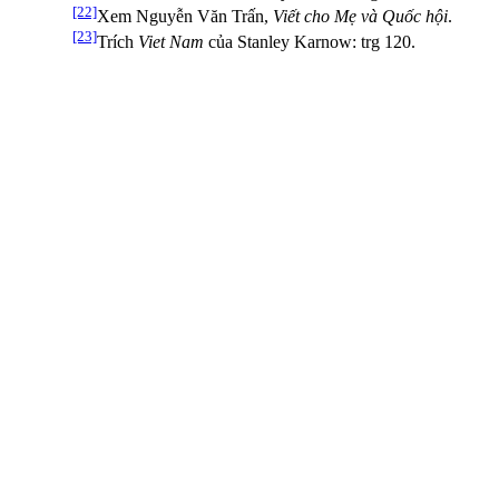
[22]
Xem Nguyễn Văn Trấn,
Viết cho Mẹ và Quốc hội
.
[23]
Trích
Viet Nam
của Stanley Karnow: trg 120.