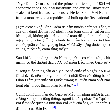
“Ngo Dinh Diem assumed the prime ministership in 1954 wh
economic chaos, political instability, and external subversion
scale that kept increasing intensity. He led South Viet Nam thr
from a monarchy to a republic, and built up the first national
(Tạm dịch: “Ngô Ðình Diệm đã đảm nhiệm chức vụ Tổng th
của ông đang đối mặt với những hỗn loạn kinh tế, bất ổn ch
bên ngoài, không phải trên qui mô toàn diện, nhưng trên mộ
ngày một gia tăng. Ông đã lãnh đạo miền Nam qua cơn khủn
chế độ quân chủ sang cộng hòa, và đã xây dựng được một s
chúng trước đây chưa từng thấy.”)
Sau khi ổn định được miền Nam, người ta có cảm tưởng chí
mạnh, có thể đương đầu được với miền Bắc. Theo Giáo sư
“Trong cuộc trưng cầu dân ý được tổ chức vào ngày 23-10-19
tất cả đa số, nếu không muốn nói ít nhất 80% các đồng bào
Ðình Diệm giữ chức vụ Quốc trưởng tại miền Nam Việt Nam
[3]
truất phế, thuộc thành phần Phật tử.”
Cũng trong tinh thần đó, Giáo sư Mẫu ghi nhận người ta đ
cương vị một tân tổng thống; người ta cũng nhắc đến “quá
khi làm việc quan và tính tình khí khái của ông khi từ chức
[4]
đầu tiên của Bảo Ðại.”