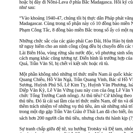
hoặc bị đày đi Nôtsi-Lava ở phía Bắc Madagasca. Hồi ký c
như sau:
“Vào khoảng 1940-47, chúng tôi bị thực dân Pháp phát vãn
Madagascar. Cùng trong số phận này có 10 đồng bào miền
Phạm Công Tắc, 8 đồng bào miền Bắc trong số ấy có một 
Những chức sắc của các giáo phái Cao Ðài, Hòa Hảo bị tình
tử nguy hiểm cho an ninh công cộng đều bị chuyển đến các tr
Lài Biên Hòa, vùng rừng sâu nước độc, vô phương sinh số
cách mạng khác cũng tương tự. Ðiển hình là trường hợp 
Quá, Trần Văn Sĩ, bị chết vì kiệt sức hoặc rũ tù.
Một phần không nhỏ những trí thức miền Nam ái quốc khác t
Quang Chiêu, Hồ Văn Ngà, Trần Quang Vinh, Bác sĩ Hồ Vĩ
Sương, Huỳnh Phú Sổ, Lê Kim Tỵ, Huỳnh Văn Phương, luậ
Diệp Văn Kỳ, Lê Văn Vững (sau này con của ông Lê Văn V
chức Tổng Trưởng Canh nông). Ai thủ tiêu? Cứ không theo 
thủ tiêu. Ðó là cái sai lầm của trí thức miền Nam, dễ tin và 
thêm trách nhiệm vể những vụ thủ tiêu, ám sát những nhà tr
trong một dịp gặp Trần Văn Giàu ở Thái Lan đã cho biết, ô
sách hơn 200 người cần thủ tiêu, nhưng chưa thi hành kịp (
Sự tranh chấp giữa đệ tứ, xu hướng Trotsky và Đệ tam, nhóm