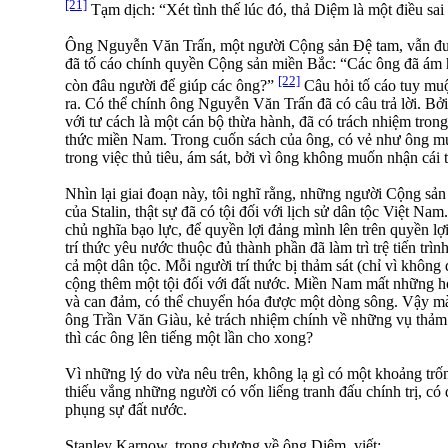
[21]
Tạm dịch: “Xét tình thế lúc đó, thả Diệm là một điều sai
Ông Nguyễn Văn Trấn, một người Cộng sản Ðệ tam, vẫn đư
đã tố cáo chính quyền Cộng sản miền Bắc: “Các ông đã ám 
[22]
còn đâu người để giúp các ông?”
Câu hỏi tố cáo tuy muộ
ra. Có thể chính ông Nguyễn Văn Trấn đã có câu trả lời. Bởi 
với tư cách là một cán bộ thừa hành, đã có trách nhiệm trong 
thức miền Nam. Trong cuốn sách của ông, có vẻ như ông muố
trong việc thủ tiêu, ám sát, bởi vì ông không muốn nhận cái 
Nhìn lại giai đoạn này, tôi nghĩ rằng, những người Cộng sản
của Stalin, thật sự đã có tội đối với lịch sử dân tộc Việt N
chủ nghĩa bạo lực, để quyền lợi đảng mình lên trên quyền lợi
trí thức yêu nước thuộc đủ thành phần đã làm trì trệ tiến trìn
cả một dân tộc. Mỗi người trí thức bị thảm sát (chỉ vì khôn
cộng thêm một tội đối với đất nước. Miền Nam mất những h
và can đảm, có thể chuyển hóa được một dòng sông. Vậy m
ông Trần Văn Giàu, kẻ trách nhiệm chính về những vụ thảm 
thì các ông lên tiếng một lần cho xong?
Vì những lý do vừa nêu trên, không lạ gì có một khoảng trố
thiếu vắng những người có vốn liếng tranh đấu chính trị, có
phụng sự đất nước.
Stanley Karnow, trong chương về ông Diệm, viết: