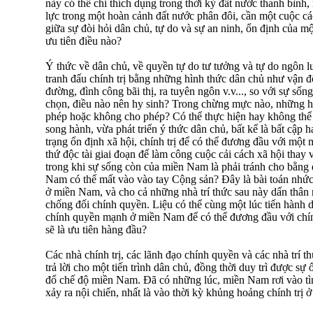
này có thể chỉ thích dụng trong thời kỳ đất nước thanh bình, 
lực trong một hoàn cảnh đất nước phân đôi, cần một cuộc cá
giữa sự đòi hỏi dân chủ, tự do và sự an ninh, ổn định của m
ưu tiên điều nào?
Ý thức về dân chủ, về quyền tự do tư tưởng và tự do ngôn l
tranh đấu chính trị bằng những hình thức dân chủ như vận đ
đường, đình công bãi thị, ra tuyên ngôn v.v..., so với sự s
chọn, điều nào nên hy sinh? Trong chừng mực nào, những h
phép hoặc không cho phép? Có thể thực hiện hay không thể 
song hành, vừa phát triển ý thức dân chủ, bất kể là bất cập h
trạng ổn định xã hội, chính trị để có thể đương đầu với một 
thứ độc tài giai đoạn để làm công cuộc cải cách xã hội thay v
trong khi sự sống còn của miền Nam là phải tránh cho bằng đ
Nam có thể mất vào vào tay Cộng sản? Ðây là bài toán nh
ở miền Nam, và cho cả những nhà trí thức sau này dấn thân
chống đối chính quyền. Liệu có thể cùng một lúc tiến hành d
chính quyền mạnh ở miền Nam để có thể đương đầu với ch
sẽ là ưu tiên hàng đầu?
Các nhà chính trị, các lãnh đạo chính quyền và các nhà trí
trả lời cho một tiến trình dân chủ, đồng thời duy trì được sự 
đổ chế độ miền Nam. Ðã có những lúc, miền Nam rơi vào tìn
xảy ra nội chiến, nhất là vào thời kỳ khủng hoảng chính trị