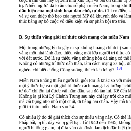
cuộc tranh đấu này bị xem như xáo trộn và bất ổn chính trị bấ
trị. Nhiều người đã lo âu cho số phận miền Nam, trong khi
t
dấu hiệu của một sinh hoạt dân chủ, tự do.
Chỉ có điều, s
và sự can thiệp thô bạo của người Mỹ đã khuynh đảo và làm
thúc bằng sự bỏ cuộc vô điều kiện và sự phản bội trơ trẽn.
B. Sự thiếu vắng giới trí thức cách mạng của miền Nam
Một trong những lý do gây ra sự khủng hoảng chính trị sau 
vắng một nhà lãnh đạo, thiếu vắng một lớp người trí thức có
với đất nước. Ðó là sự thiếu vắng những hòn đá tảng có th
Không có những trí thức dấn thân, làm cách mạng xã hội, đ
[13]
nghèo, chỉ biết chống Cộng suông, thì có ích lợi gì?
Miền Nam không thiếu người tài giỏi (dư là khác so với miề
một ý thức hệ và một giới trí thức cách mạng. Lý tưởng “chố
tự do” chỉ tồn tại được vài năm đầu, sau đó tàn lụi. Kế đến 
Không lạ gì khi Lý Chánh Trung sau này chỉ lạy trời cho 
mà cái bụng nho nhỏ một chút, đi bằng hai chân. Vậy mà kh
giới trí thức miền Nam sau 54.
Có nhiều lý do để giải thích cho sự thiếu vắng này. Có thể l
Pháp bắt, bị tù, đày và bị giết hại. Từ 1940 đến 1945, khôn
người bị tống giam, bị đưa vào các đoàn lao dịch đặc biệt (for