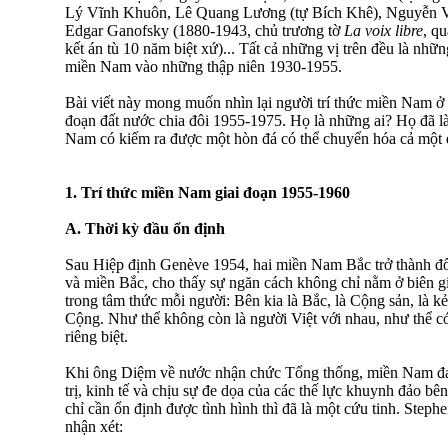
Lý Vĩnh Khuôn, Lê Quang Lương (tự Bích Khê), Nguyễn 
Edgar Ganofsky (1880-1943, chủ trương tờ
La voix libre
, qu
kết án tù 10 năm biệt xứ)... Tất cả những vị trên đều là nhữ
miền Nam vào những thập niên 1930-1955.
Bài viết này mong muốn nhìn lại người trí thức miền Nam ở m
đoạn đất nước chia đôi 1955-1975. Họ là những ai? Họ đã l
Nam có kiếm ra được một hòn đá có thể chuyển hóa cả một
1.
Trí thức miền Nam giai đoạn 1955-1960
A. Thời kỳ đầu ổn định
Sau Hiệp định Genève 1954, hai miền Nam Bắc trở thành 
và miền Bắc, cho thấy sự ngăn cách không chỉ nằm ở biên g
trong tâm thức mỗi người: Bên kia là Bắc, là Cộng sản, là k
Cộng. Như thể không còn là người Việt với nhau, như thể c
riêng biệt.
Khi ông Diệm về nước nhận chức Tổng thống, miền Nam đa
trị, kinh tế và chịu sự đe dọa của các thế lực khuynh đảo bê
chỉ cần ổn định được tình hình thì đã là một cứu tinh. Steph
nhận xét: