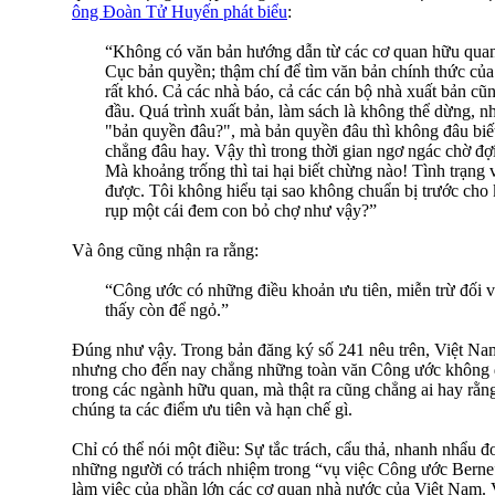
ông Đoàn Tử Huyến phát biểu
:
“Không có văn bản hướng dẫn từ các cơ quan hữu quan
Cục bản quyền; thậm chí để tìm văn bản chính thức của
rất khó. Cả các nhà báo, cả các cán bộ nhà xuất bản cũng
đầu. Quá trình xuất bản, làm sách là không thể dừng, 
"bản quyền đâu?", mà bản quyền đâu thì không đâu biết
chẳng đâu hay. Vậy thì trong thời gian ngơ ngác chờ đợi
Mà khoảng trống thì tai hại biết chừng nào! Tình trạng 
được. Tôi không hiểu tại sao không chuẩn bị trước cho
rụp một cái đem con bỏ chợ như vậy?”
Và ông cũng nhận ra rằng:
“Công ước có những điều khoản ưu tiên, miễn trừ đối vớ
thấy còn để ngỏ.”
Đúng như vậy. Trong bản đăng ký số 241 nêu trên, Việt Na
nhưng cho đến nay chẳng những toàn văn Công ước không đ
trong các ngành hữu quan, mà thật ra cũng chẳng ai hay rằ
chúng ta các điểm ưu tiên và hạn chế gì.
Chỉ có thể nói một điều: Sự tắc trách, cẩu thả, nhanh nhẩu 
những người có trách nhiệm trong “vụ việc Công ước Berne”
làm việc của phần lớn các cơ quan nhà nước của Việt Nam. V