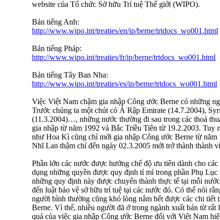
website của Tổ chức Sở hữu Trí tuệ Thế giới (WIPO).
Bản tiếng Anh:
http://www.wipo.int/treaties/en/ip/berne/trtdocs_wo001.html
Bản tiếng Pháp:
http://www.wipo.int/treaties/fr/ip/berne/trtdocs_wo001.html
Bản tiếng Tây Ban Nha:
http://www.wipo.int/treaties/es/ip/berne/trtdocs_wo001.html
Việc Việt Nam chậm gia nhập Công ước Berne có những ngu
Trước chúng ta một chút có Ả Rập Emirate (14.7.2004), Syr
(11.3.2004)…, những nước thường đi sau trong các thoả th
gia nhập từ năm 1992 và Bắc Triều Tiên từ 19.2.2003. Tuy 
như Hoa Kì cũng chỉ mới gia nhập Công ước Berne từ năm
Nhĩ Lan thậm chí đến ngày 02.3.2005 mới trở thành thành v
Phần lớn các nước được hưởng chế độ ưu tiên dành cho các q
dụng những quyền được quy định tỉ mỉ trong phần Phụ Lục
những quy định này được chuyển thành thực tế tại mỗi nước 
đến luật bảo vệ sở hữu trí tuệ tại các nước đó. Có thể nói rằn
người bình thường cũng khó lòng nắm hết được các chi tiết
Berne. Vì thế, nhiều người đã ở trong ngành xuất bản từ rất 
quả của việc gia nhập Công ước Berne đối với Việt Nam hiện