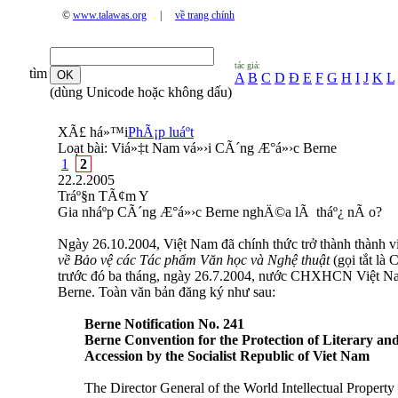
©
www.talawas.org
|
về trang chính
tác giả:
tìm
A
B
C
D
Đ
E
F
G
H
I
J
K
L
(dùng Unicode hoặc không dấu)
XÃ£ há»™i
PhÃ¡p luáº­t
Loạt bài:
Viá»‡t Nam vá»›i CÃ´ng Æ°á»›c Berne
1
2
22.2.2005
Tráº§n TÃ¢m Y
Gia nháº­p CÃ´ng Æ°á»›c Berne nghÄ©a lÃ tháº¿ nÃ o?
Ngày 26.10.2004, Việt Nam đã chính thức trở thành thành v
về Bảo vệ các Tác phẩm Văn học và Nghệ thuật
(gọi tắt là 
trước đó ba tháng, ngày 26.7.2004, nước CHXHCN Việt Na
Berne. Toàn văn bản đăng ký như sau:
Berne Notification No. 241
Berne Convention for the Protection of Literary an
Accession by the Socialist Republic of Viet Nam
The Director General of the World Intellectual Propert