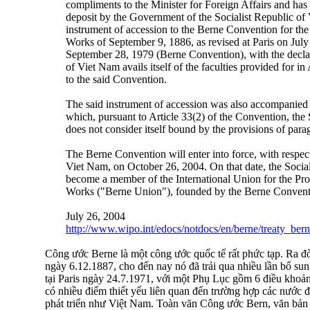
compliments to the Minister for Foreign Affairs and has 
deposit by the Government of the Socialist Republic of 
instrument of accession to the Berne Convention for the 
Works of September 9, 1886, as revised at Paris on Ju
September 28, 1979 (Berne Convention), with the declara
of Viet Nam avails itself of the faculties provided for in
to the said Convention.
The said instrument of accession was also accompanied 
which, pursuant to Article 33(2) of the Convention, the
does not consider itself bound by the provisions of parag
The Berne Convention will enter into force, with respect
Viet Nam, on October 26, 2004. On that date, the Social
become a member of the International Union for the Prote
Works ("Berne Union"), founded by the Berne Convent
July 26, 2004
http://www.wipo.int/edocs/notdocs/en/berne/treaty_ber
Công ước Berne là một công ước quốc tế rất phức tạp. Ra đờ
ngày 6.12.1887, cho đến nay nó đã trải qua nhiều lần bổ sung,
tại Paris ngày 24.7.1971, với một Phụ Lục gồm 6 điều khoản
có nhiều điểm thiết yếu liên quan đến trường hợp các nước 
phát triển như Việt Nam. Toàn văn Công ước Bern, văn bản 