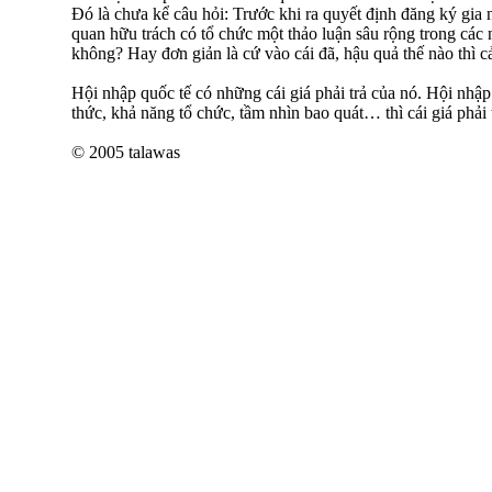
Đó là chưa kể câu hỏi: Trước khi ra quyết định đăng ký gia
quan hữu trách có tổ chức một thảo luận sâu rộng trong các 
không? Hay đơn giản là cứ vào cái đã, hậu quả thế nào thì cả
Hội nhập quốc tế có những cái giá phải trả của nó. Hội nhập 
thức, khả năng tổ chức, tầm nhìn bao quát… thì cái giá phải tr
© 2005 talawas