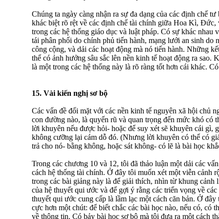
Chúng ta ngày càng nhận ra sự đa dạng của các định chế tư 
khác biệt rõ rệt về các định chế tài chính giữa Hoa Kì, Đức
trong các hệ thống giáo dục và luật pháp. Có sự khác nhau 
tái phân phối do chính phủ tiến hành, mạng lưới an sinh do
công cộng, và dải các hoạt động mà nó tiến hành. Những kế
thể có ảnh hưởng sâu sắc lên nền kinh tế hoạt động ra sao. 
là một trong các hệ thống này là rõ ràng tốt hơn cái khác. C
15. Vài kiến nghị sơ bộ
Các vấn đề đối mặt với các nền kinh tế nguyên xã hội chủ ng
con đường nào, là quyến rũ và quan trọng đến mức khó có th
lời khuyên nếu được hỏi- hoặc để suy xét sẽ khuyên cái gì, 
không cưỡng lại cám dỗ đó. (Nhưng lời khuyên có thể có giá
trả cho nó- bằng không, hoặc sát không- có lẽ là bài học khắc
Trong các chương 10 và 12, tôi đã thảo luận một dải các vấn
cách hệ thống tài chính. Ở đây tôi muốn xét một viễn cảnh r
trong các bài giảng này là để giải thích, nhìn từ khung cảnh l
của hệ thuyết qui ước và để gợi ý rằng các triển vọng về các
thuyết qui ước cung cấp là lầm lạc một cách căn bản. Ở đây 
cực hơn một chút: để biết chắc các bài học nào, nếu có, có th
về thông tin. Có bảy bài học sơ bộ mà tôi đưa ra một cách th