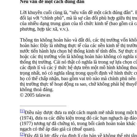
Nêu vấn đề một cách đúng đắn
Lời khuyên cuối cùng là, “nêu vấn đề một cách đúng đắn”. 
đối lại với “chính phủ”, mà là sự cân đối phù hợp giữa thị t
của nhiều dạng trung gian của tổ chức kinh tế (bao gồm cả c
phương, hợp tác xã, v.v.).
Thông tin không hoàn hảo và đắt đỏ, các thị trường vốn kh
hoàn hảo: Đây là những thực tế của các nền kinh tế thị trườ
nước tiến hành lựa chọn hệ thống kinh tế tính đến. Sự thực 
hoặc các thị trường vốn là không hoàn hảo không có nghĩa 
thống thị trường. Cái nó thật có nghĩa là trong sự lựa chọn 
các định lí và các ý thức hệ dựa trên một mô hình không tho
trọng nhất, nó có nghĩa rằng trong quyết định về hình thức c
họ có thể chấp nhận, bao gồm vai trò nào mà chính phủ nên 
thị trường thực tế hoạt động ra sao, chứ không phải hệ thuy
không thoả đáng.
© 2005 talawas
[1]
Điều này được đưa ra một cách mạnh mẽ nhất trong một b
(1974), đưa ra các điều kiện trong đó các hạn nghạch áp đảo 
(1977) tương tự đã chứng tỏ, trong bối cảnh hoàn toàn khác
ngạch có thể áp đảo giá cả (thuế quan).
[2]
Đây đã là lực đẩy của định lí căn bản về không thể phi tậ