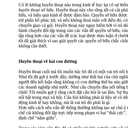
Có lẽ không huyền thoại nào trong kinh tế học lại có sự thống
huyền thoại sở hữu
. Huyền thoại này cho rằng
tất cả
cái phả
hữu, và hiệu quả kinh tế được đảm bảo. Quyền sở hữu được 
trừ phân bố phúc lợi, và nếu không thoả mãn với điều đó, có 
chuyển giao cả gói. Huyền thoại này nguy hiểm bởi vì nó đá
hành chuyển đổi tập trung vào các vấn đề quyền sở hữu, vào
tập rộng hơn của các vấn đề (các loại được thảo luận ở chươ
tôi đã giải thích vì sao giải quyết các quyền sở hữu chắc chắ
không cần thiết.
Huyền thoại về hai con đường
Huyền thoại cuối mà tôi muốn bác bỏ đã có một vai trò nổi b
Như tôi đã gợi ý trước đây, dường như thất bại của chủ nghĩ
người đến kết luận rằng không có con đường thứ ba nào giữa 
các doanh nghiệp nhà nước. Như câu chuyện đùa nổi tiếng b
chút! Tôi muốn gợi ý rằng cách đặt câu hỏi là sai lầm. Sự th
nổi bật trong mọi xã hội. Câu hỏi không phải là liệu sẽ có dí
động kinh tế hay không, mà là vai trò đó phải là gì.
Hơn nữa cách nêu vấn đề thông thường không tạo sự chú ý t
chế cái không đối lập trực tiếp trong phạm vi hai “thái cực”
định chế “nằm giữa”.