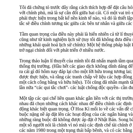
Tôi đã chứng tỏ trước đây rằng cách thích hợp để đặt câu hỏi
với chính phủ, mà là sự cân đối giữa hai cái. Có một vai tr
phải thực hiện trong bất kể nền kinh tế nào, và đó là thiết lậ
tắc sẽ điều chỉnh tương tác giữa các bên tư nhân và giữa cá
Tầm quan trọng của điều này phải là hiển nhiên cả từ lí thuy
cũng như từ kinh nghiệm lịch sử (tuy tôi đã không đưa điều
những khái quát hoá lịch sử chính): Một hệ thống pháp luật 
trở ngại chính đối với phát triển ở nhiều nước.
Trong thảo luận lí thuyết của mình tôi đã nhấn mạnh tầm qu
thống thị trường. (Hầu hết các giao dịch không dính dáng đế
ra cái gì đó hôm nay đáp lại cho một lời hứa trong tương lai; 
được thực hiện, và rằng các tranh chấp về liệu các hợp đồng
một cách công bằng và hữu hiệu). Tôi cũng đã nhấn mạnh tầ
lần nữa “các qui tắc chơi”- các luật chống độc quyền- cần đư
Một tập các qui chế liên quan khác gắn liền với các thị trườn
nhau đã chọn những cách khác nhau để điều chỉnh các định ch
động khác biệt quan trọng. Ở Hoa Kì mối lo về các vấn đề c
buộc nặng nề áp đặt lên các hoạt động của các ngân hàng và 
những ràng buộc đã không được áp đặt ở Nhật Bản. Song bất 
một số người nói là chính vì nó mà) các định chế tài chính ở
các năm 1980 trong một trạng thái bấp bênh, và có các bằn