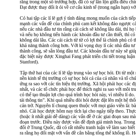
rằng trong một số trường hợp, đã có sự lẫn lộn giữa điều chỉ
Đạt được thay đổi ít ỏi về cơ cấu kinh tế (trong ngắn hạn) vớ
Có hai tập các lí lẽ gợi ý tính đáng mong muốn của cách tiếp
mạnh các vấn đề của chính phủ cam kết không đảo ngược cả
nếu các nhà đầu tư tin rằng cải cách sẽ không lâu dài, thì họ
và nếu họ không tiến hành các khoản đầu tư cần thiết, thì có
không dài lâu. Các cải cách từ từ có lợi thế là chính phủ có 
khả năng thành công hơn. Với kì vọng duy lí các nhà đầu tư 
thành công, sẽ sẵn lòng đầu tư. Các khoản đầu tư này sẽ giú
đặc biệt này được Xinghai Fang phát triển chi tiết trong luận
Stanford).
Tập thứ hai của các lí lẽ tập trung vào sự học hỏi. Đi từ một
nền kinh tế thị trường có sự học hỏi cả của cá nhân và tổ c
ứng ra sao với các tín hiệu thị trường. Xã hội phải học các 
nhất, và các tổ chức phải học để thích nghi ra sao với môi t
có thể tạo thuận lợi cho quá trình học hỏi này, vì nhiều lí do
tải thông tin”. Khi quá nhiều đòi hỏi được đặt lên một hệ thố
cản trở. Nguyên lí chung quen thuộc với mọi giáo viên là: b
nhỏ. Cái học được hôm nay tích lại cho ngày tiếp theo. Thực
(hoặc ít nhất giải dễ dàng) các vấn đề ở các giai đoạn sau mà
đoạn trước. Điều này được vấn đề định giá minh hoạ. Tron
đổi ở Trung Quốc, đã có rất nhiều tranh luận về làm sao biế
ra rằng họ đối mặt với vấn đề cân bằng tổng thể khổng lồ. Họ