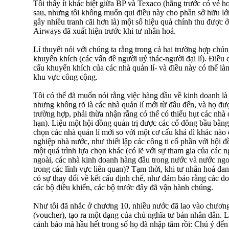
Tôi thấy ít khác biệt giữa BP và Texaco (hãng trước có vẻ h
sau, nhưng tôi không muốn qui điều này cho phần sở hữu lớn
gây nhiều tranh cãi hơn là) một số hiệu quả chính thu được ở
Airways đã xuất hiện trước khi tư nhân hoá.
Lí thuyết nói với chúng ta rằng trong cả hai trường hợp chún
khuyến khích (các vấn đề người uỷ thác-người đại lí). Điều 
cấu khuyến khích của các nhà quản lí- và điều này có thể l
khu vực công cộng.
Tôi có thể đã muốn nói rằng việc hàng đầu về kinh doanh là
nhưng không rõ là các nhà quản lí mới từ đâu đến, và họ đư
trường hợp, phải thừa nhận rằng có thể có thiếu hụt các nhà 
hạn). Liệu một hội đồng quản trị được các cổ đông bầu bằn
chọn các nhà quản lí mới so với một cơ cấu khả dĩ khác nào
nghiệp nhà nước, như thiết lập các công ti cổ phần với hội đ
một quá trình lựa chọn khác (có lẽ với sự tham gia của các
ngoài, các nhà kinh doanh hàng đầu trong nước và nước ngoà
trong các lĩnh vực liên quan)? Tạm thời, khi tư nhân hoá đang
có sự thay đổi về kết cấu định chế, như đảm bảo rằng các 
các bộ điều khiển, các bộ trước đây đã vận hành chúng.
Như tôi đã nhắc ở chương 10, nhiều nước đã lao vào chương
(voucher), tạo ra một dạng của chủ nghĩa tư bản nhân dân. L
cảnh báo mà hầu hết trong số họ đã nhập tâm rồi: Chú ý đến