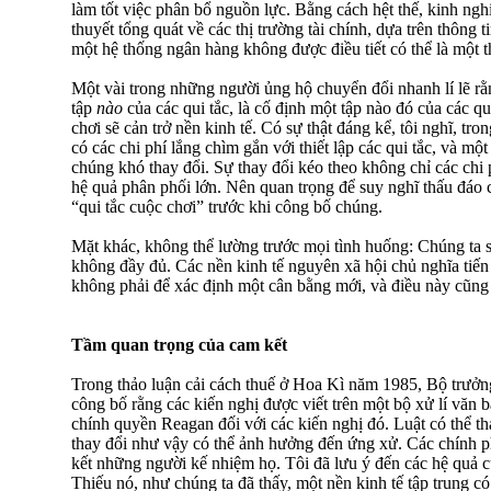
làm tốt việc phân bổ nguồn lực. Bằng cách hệt thế, kinh ngh
thuyết tổng quát về các thị trường tài chính, dựa trên thông 
một hệ thống ngân hàng không được điều tiết có thể là một t
Một vài trong những người ủng hộ chuyển đổi nhanh lí lẽ rằ
tập
nào
của các qui tắc, là cố định một tập nào đó của các qui
chơi sẽ cản trở nền kinh tế. Có sự thật đáng kể, tôi nghĩ, tr
có các chi phí lắng chìm gắn với thiết lập các qui tắc, và một
chúng khó thay đổi. Sự thay đổi kéo theo không chỉ các chi 
hệ quả phân phối lớn. Nên quan trọng để suy nghĩ thấu đáo c
“qui tắc cuộc chơi” trước khi công bố chúng.
Mặt khác, không thể lường trước mọi tình huống: Chúng ta s
không đầy đủ. Các nền kinh tế nguyên xã hội chủ nghĩa tiến 
không phải để xác định một cân bằng mới, và điều này cũng
Tầm quan trọng của cam kết
Trong thảo luận cải cách thuế ở Hoa Kì năm 1985, Bộ trư
công bố rằng các kiến nghị được viết trên một bộ xử lí văn b
chính quyền Reagan đối với các kiến nghị đó. Luật có thể t
thay đổi như vậy có thể ảnh hưởng đến ứng xử. Các chính 
kết những người kế nhiệm họ. Tôi đã lưu ý đến các hệ quả c
Thiếu nó, như chúng ta đã thấy, một nền kinh tế tập trung có 