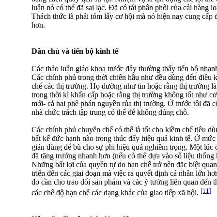
luận nó có thể đã sai lạc. Đã có tái phân phối của cải hàng lo
Thách thức là phải tóm lấy cơ hội mà nó hiện nay cung cấp
hơn.
Dân chủ và tiến bộ kinh tế
Các thảo luận giáo khoa trước đây thường thấy tiến bộ nha
Các chính phủ trong thời chiến hầu như đều dùng đến điều kh
chế các thị trường. Họ dường như tin hoặc rằng thị trường là
trong thời kì khẩn cấp hoặc rằng thị trường không tốt như cơ
mới- cả hai phê phán nguyền rủa thị trường. Ở trước tôi đã c
nhà chức trách tập trung có thể để không đúng chỗ.
Các chính phủ chuyên chế có thể là tốt cho kiềm chế tiêu 
bất kể đức hạnh nào trong thúc đẩy hiệu quả kinh tế. Ở mức đ
giản dùng để bù cho sự phi hiệu quả nghiêm trọng. Một lúc c
đã tăng trưởng nhanh hơn (nếu có thể dựa vào số liệu thống 
Những bất lợi của quyền tự do hạn chế trở nên đặc biệt quan
triển đến các giai đoạn mà việc ra quyết định cá nhân lớn hơn
do cần cho trao đổi sản phẩm và các ý tưởng liên quan đến thị
[11]
các chế độ hạn chế các dạng khác của giao tiếp xã hội.