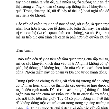
tuy họ đã nhận ra vấn đề, quá nhiều người dường như tin rằn
thị trường chứng khoán sẽ cung cấp thông tin và khuyến khí
quả. Trong chương 10, tôi đã bày tỏ thái độ hoài nghi nào đó
này sẽ là đủ không.
Các vấn đề chính trị kinh tế học có thể, rốt cuộc, là quan tr
nhân hoá hơn là các yếu tố được thảo luận đến nay. Tư nhân
trị của các bộ (và các quan chức của chúng), và nó sẽ tạo ra
mà sự tiếp tục quá trình cải cách là phù hợp với quyền lợi củ
Tiến trình
Thảo luận đến đây đã nêu bật tầm quan trọng của sắp thứ tự, 
mà có các khuyến khích dựa vào thị trường mà không có tự d
phát, hệ thống giá không hoạt, lần nữa các cải cách theo hư
công. Ngoài điểm này có phạm vi lớn cho tự do hành động.
Trung Quốc đã chứng tỏ rằng cải cách thị trường thành côn
có tư nhân hoá, không có thậm chí các quyền sở hữu được xá
mạnh đến cạnh tranh. Đã có cải cách trong hệ thống tài chín
ngắn hạn thì còn chưa rõ: Phần lớn đầu tư được tài trợ thông
các nơi khác trên thế giới). Tuy đã có phô trương ầm ĩ về thi
đã không đóng một vai trò quan trọng trong sự tăng trưởng
[8]
1992.
Trung Quốc đã chú ý đáng kể đến các vấn đề trình t