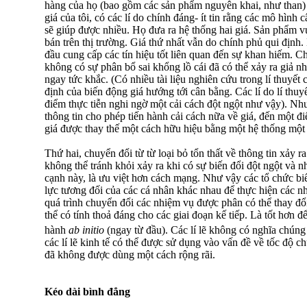
hàng của họ (bao gồm các sản phẩm nguyên khai, như than) 
giá của tôi, có các lí do chính đáng- ít tin rằng các mô hình 
sẽ giúp được nhiều. Họ đưa ra hệ thống hai giá. Sản phẩm 
bán trên thị trường. Giá thứ nhất vẫn do chính phủ qui định. 
đầu cung cấp các tín hiệu tốt liên quan đến sự khan hiếm. C
không có sự phân bổ sai khổng lồ cái đã có thể xảy ra giả nh
ngay tức khắc. (Có nhiều tài liệu nghiên cứu trong lí thuyết
định của biến động giá hướng tới cân bằng. Các lí do lí thuy
điểm thực tiễn nghi ngờ một cải cách đột ngột như vậy). Nh
thông tin cho phép tiến hành cải cách nữa về giá, đến một đ
giá được thay thế một cách hữu hiệu bằng một hệ thống một g
Thứ hai, chuyển đổi từ từ loại bỏ tổn thất về thông tin xảy r
không thể tránh khỏi xảy ra khi có sự biến đổi đột ngột và n
cạnh này, là ưu việt hơn cách mạng. Như vậy các tổ chức bi
lực tương đối của các cá nhân khác nhau để thực hiện các 
quá trình chuyển đổi các nhiệm vụ được phân có thể thay đổi
thể có tính thoả đáng cho các giai đoạn kế tiếp. Là tốt hơn đ
hành
ab initio
(ngay từ đầu). Các lí lẽ không có nghĩa chúng
các lí lẽ kinh tế có thể được sử dụng vào vấn đề về tốc độ 
đã không được dùng một cách rộng rãi.
Kéo dài bình đẳng