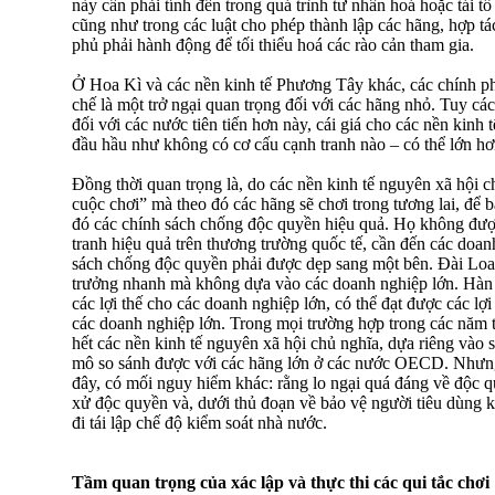
này cần phải tính đến trong quá trình tư nhân hoá hoặc tái 
cũng như trong các luật cho phép thành lập các hãng, hợp tá
phủ phải hành động để tối thiểu hoá các rào cản tham gia.
Ở Hoa Kì và các nền kinh tế Phương Tây khác, các chính phủ
chế là một trở ngại quan trọng đối với các hãng nhỏ. Tuy các
đối với các nước tiên tiến hơn này, cái giá cho các nền kinh 
đầu hầu như không có cơ cấu cạnh tranh nào – có thể lớn hơn
Đồng thời quan trọng là, do các nền kinh tế nguyên xã hội c
cuộc chơi” mà theo đó các hãng sẽ chơi trong tương lai, để 
đó các chính sách chống độc quyền hiệu quả. Họ không được
tranh hiệu quả trên thương trường quốc tế, cần đến các doan
sách chống độc quyền phải được dẹp sang một bên. Đài Loan
trưởng nhanh mà không dựa vào các doanh nghiệp lớn. Hàn
các lợi thế cho các doanh nghiệp lớn, có thể đạt được các lợi
các doanh nghiệp lớn. Trong mọi trường hợp trong các năm t
hết các nền kinh tế nguyên xã hội chủ nghĩa, dựa riêng vào s
mô so sánh được với các hãng lớn ở các nước OECD. Nhưng
đây, có mối nguy hiểm khác: rằng lo ngại quá đáng về độc qu
xử độc quyền và, dưới thủ đoạn về bảo vệ người tiêu dùng 
đi tái lập chế độ kiểm soát nhà nước.
Tầm quan trọng của xác lập và thực thi các qui tắc chơi