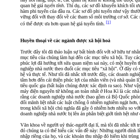
quan hệ giá
tuyến tính
. Thí dụ, các sơ đồ khuyến khích tối ư
hàm phi tuyến của đầu ra. Các sơ đồ phi tuyến như vậy thườ
vững đối với thay đổi về các tham số môi trường cơ sở. Các 
[1]
có thể được ưa hơn quan hệ giá tuyến tính.
Huyền thoại về các ngành được xã hội hoá
Trước đây tôi đã thảo luận sự bất bình đối với sở hữu tư nhâ
mục tiêu của chúng làm hại đến các mục tiêu xã hội. Tuy các
phúc lợi đã hướng tới sửa quan niệm sai này, có một huyền 
nghiệp nhà nước theo đuổi các mục tiêu “xã hội”. Ở đây có s
hệ và thực tế. Như tôi đã nhắc tới trước đây, các doanh ng
tâm hơn đến cải thiện phúc lợi của nhân viên (và nhà quản lí
tiêu quốc gia (bất luận chúng được xác định ra sao). Như vậ
máy điện nguyên tử không an toàn nhất ở Hoa Kì là các nhà
rằng các doanh nghiệp nhà nước (bao gồm cả Bộ Quốc phòng
đối mãnh liệt nhất các luật chống ô nhiễm nghiêm ngặt hơn,
trong khối xã hội chủ nghĩa đã gây ô nhiễm hơn nhiều so vớ
doanh nghiệp nhà nước bị lên án phân biệt giới tính hệt như
Văn khoa về người uỷ thác-người đại lí, mà tôi đã nhắc tới 
đó chúng ta có thể hiểu các vấn đề này: Những người dính lí
nhập riêng của họ, và các khoản thu nhập đó hiếm khi trùng 