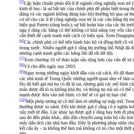
[5]
Lập luận chuẩn phản đối lí lẽ ngành công nghiệp non trẻ (
kinh tế học- là sự bất lực của chính phủ để phân biệt trong t
đáng và các ngành không đáng bảo hộ) thường bỏ qua sự thự
cơ sở cho các lí lẽ công nghiệp non trẻ là các cân bằng thị 
hiệu quả Pareto (ràng buộc); sự bất hoàn hảo của các thị trườ
ngụ ý rằng các hãng có thể không có khả năng vay vốn cần t
cần thiết để cạnh tranh một cách có hiệu quả. Xem Dasgupta 
[6]
Các chính phủ có thể tiến hành bảo hộ và đồng thời cổ vũ
trong nước. Nhiều người gợi ý rằng thị trường ôtô Nhật đã 
nhưng cạnh tranh giữa các hãng ôtô đã rất dữ dội.
[7]
Xem chương 10 về thảo luận sâu rộng hơn của vấn đề tư 
[8]
Và cho đến ngày nay 2003.
[9]
Ngay trong những ngày khởi đầu của cải cách, tôi đã tham
các nhà kinh tế Trung Quốc những người quan tâm về làm sao
Họ đã biết giá mà họ có đã là sai, nhưng giải các mô hình câ
toán được đã tỏ ra không khả thi, và thông tin mà nó có thể ch
mạnh được đưa vào mô hình, có thể sẽ có giá trị hạn chế.
[10]
Một phép tương tự có thể làm rõ những sự mập mờ. Tron
thường được so sánh. Đôi khi được gợi ý rằng có ý nghĩa hơ
xây mới từ đầu. Lúc khác lại được gợi ý rằng hay hơn đi phụ
sau đó đến phần khác, dần dần chuyển sang toàn bộ cấu trúc
mấy dấu tích căn nhà ban đầu. Đây là phương pháp nhìn chu
kết cấu ấy – ta không thể làm mà không có nó cho một thời g
tiên.