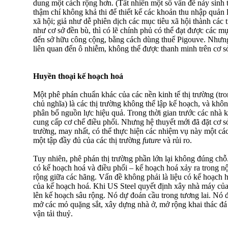
dung một cách rộng hơn. (Tất nhiên một số vấn đề nảy sinh 
thậm chí không khả thi để thiết kế các khoản thu nhập quản 
xã hội; giả như dễ phiên dịch các mục tiêu xã hội thành các
như cơ sở đền bù, thì có lẽ chính phủ có thể đạt được các m
đến sở hữu công cộng, bằng cách dùng thuế Pigouve. Nhưng 
liên quan đến ô nhiễm, không thể được thanh minh trên cơ s
Huyền thoại kế hoạch hoá
Một phê phán chuẩn khác của các nền kinh tế thị trường (tr
chủ nghĩa) là các thị trường không thể lập kế hoạch, và khô
phân bổ nguồn lực hiệu quả. Trong thời gian trước các nhà kin
cung cấp cơ chế điều phối. Nhưng hệ thuyết mới đã đặt cơ sở 
trường, may nhất, có thể thực hiện các nhiệm vụ này một c
một tập đầy đủ của các thị trường
future
và rủi ro.
Tuy nhiên, phê phán thị trường phần lớn lại không đúng chỗ.
có kế hoạch hoá và điều phối – kế hoạch hoá xảy ra trong nộ
rộng giữa các hãng. Vấn đề không phải là liệu có kế hoạch
của kế hoạch hoá. Khi US Steel quyết định xây nhà máy củ
lên kế hoạch sâu rộng. Nó dự đoán cầu trong tương lai. Nó 
mở các mỏ quặng sắt, xây dựng nhà ở, mở rộng khai thác đá v
vận tải thuỷ.