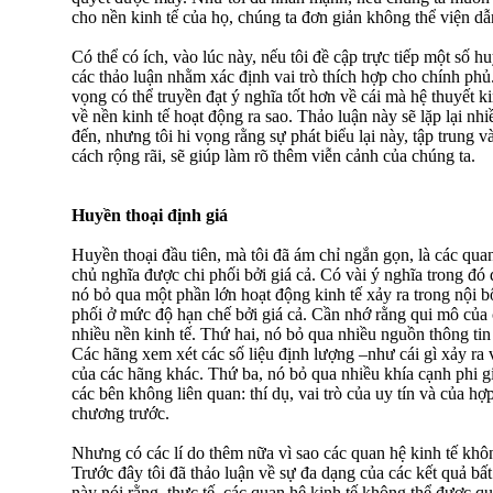
cho nền kinh tế của họ, chúng ta đơn giản không thể viện dẫ
Có thể có ích, vào lúc này, nếu tôi đề cập trực tiếp một số h
các thảo luận nhằm xác định vai trò thích hợp cho chính phủ
vọng có thể truyền đạt ý nghĩa tốt hơn về cái mà hệ thuyết ki
về nền kinh tế hoạt động ra sao. Thảo luận này sẽ lặp lại n
đến, nhưng tôi hi vọng rằng sự phát biểu lại này, tập trung 
cách rộng rãi, sẽ giúp làm rõ thêm viễn cảnh của chúng ta.
Huyền thoại định giá
Huyền thoại đầu tiên, mà tôi đã ám chỉ ngắn gọn, là các quan
chủ nghĩa được chi phối bởi giá cả. Có vài ý nghĩa trong đó
nó bỏ qua một phần lớn hoạt động kinh tế xảy ra trong nội b
phối ở mức độ hạn chế bởi giá cả. Cần nhớ rằng qui mô của 
nhiều nền kinh tế. Thứ hai, nó bỏ qua nhiều nguồn thông tin
Các hãng xem xét các số liệu định lượng –như cái gì xảy ra
của các hãng khác. Thứ ba, nó bỏ qua nhiều khía cạnh phi gi
các bên không liên quan: thí dụ, vai trò của uy tín và của 
chương trước.
Nhưng có các lí do thêm nữa vì sao các quan hệ kinh tế không
Trước đây tôi đã thảo luận về sự đa dạng của các kết quả bất
này nói rằng, thực tế, các quan hệ kinh tế không thể được qu