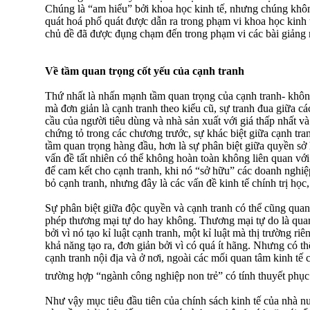
Chúng là “am hiểu” bởi khoa học kinh tế, nhưng chúng không
quát hoá phổ quát được dẫn ra trong phạm vi khoa học kinh 
chủ đề đã được đụng chạm đến trong phạm vi các bài giảng 
Về tầm quan trọng cốt yếu của cạnh tranh
Thứ nhất là nhấn mạnh tầm quan trọng của cạnh tranh- không
mà đơn giản là cạnh tranh theo kiểu cũ, sự tranh đua giữa 
cầu của người tiêu dùng và nhà sản xuất với giá thấp nhất và
chứng tỏ trong các chương trước, sự khác biệt giữa cạnh tra
tầm quan trọng hàng đầu, hơn là sự phân biệt giữa quyền sở
vấn đề tất nhiên có thể không hoàn toàn không liên quan vớ
để cam kết cho cạnh tranh, khi nó “sở hữu” các doanh nghiệ
bỏ cạnh tranh, nhưng đây là các vấn đề kinh tế chính trị học,
Sự phân biệt giữa độc quyền và cạnh tranh có thể cũng quan
phép thương mại tự do hay không. Thương mại tự do là quan
bởi vì nó tạo kỉ luật cạnh tranh, một kỉ luật mà thị trường r
khả năng tạo ra, đơn giản bởi vì có quá ít hãng. Nhưng có t
cạnh tranh nội địa và ở nơi, ngoài các mối quan tâm kinh tế c
trường hợp “ngành công nghiệp non trẻ” có tính thuyết phục
Như vậy mục tiêu đầu tiên của chính sách kinh tế của nhà n