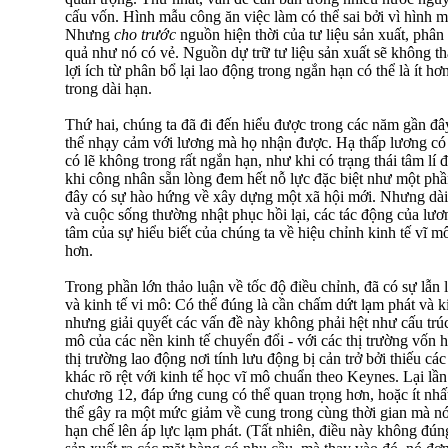
cấu vốn. Hình mẫu công ăn việc làm có thể sai bởi vì hình mẫ
Nhưng
cho trước
nguồn hiện thời của tư liệu sản xuất, phân
quả như nó có vẻ. Nguồn dự trữ tư liệu sản xuất sẽ không t
lợi ích từ phân bổ lại lao động trong ngắn hạn có thể là ít hơ
trong dài hạn.
Thứ hai, chúng ta đã đi đến hiểu được trong các năm gần đâ
thể nhạy cảm với lương mà họ nhận được. Hạ thấp lương có 
có lẽ không trong rất ngắn hạn, như khi có trạng thái tâm lí đ
khi công nhân sẵn lòng đem hết nỗ lực đặc biệt như một phần
đây có sự hào hứng về xây dựng một xã hội mới. Nhưng dài
và cuộc sống thường nhật phục hồi lại, các tác động của lươn
tâm của sự hiểu biết của chúng ta về hiệu chỉnh kinh tế vĩ mô
hơn.
Trong phần lớn thảo luận về tốc độ điều chỉnh, đã có sự lẫn 
và kinh tế vi mô: Có thể đúng là cần chấm dứt lạm phát và 
nhưng giải quyết các vấn đề này không phải hệt như cấu trúc 
mô của các nền kinh tế chuyển đổi - với các thị trường vốn
thị trường lao động nơi tính lưu động bị cản trở bởi thiếu các
khác rõ rệt với kinh tế học vĩ mô chuẩn theo Keynes. Lại lầ
chương 12, đáp ứng cung có thể quan trọng hơn, hoặc ít nhất
thể gây ra một mức giảm về cung trong cùng thời gian mà nó
hạn chế lên áp lực lạm phát. (Tất nhiên, điều này không đú