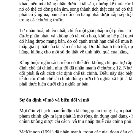
khác, nếu một hãng nhận được ít tài sản, nhưng kế thừa các 
nó có thể có dòng tiền âm, song thành tích thật của nó có th
phải có ý nghĩa, bản cân đối của hãng phải được sắp xếp trậ
trong các chương trước.
Tư nhân hoá, nhiều nhất, chỉ là một giải pháp một phần. Tư
được phân phát, và không có tái vốn hoá, không hề giải quy
đó hãng được mang bán, do có cạnh tranh hạn chế để mua hã
thấp giá trị thật của tài sản của hãng. Do đó thành tích tốt, d
hãng, không cho một số đo thật về tính hiệu quả của hãng.
Ràng buộc ngân sách mềm có thể đến không chỉ qua trợ cấp
định chế tài chính, như tôi đã nhấn mạnh ở chương 12. Như 
đổi phải là cải cách các định chế tài chính. Điều này đặc biệt
tế do các định chế tài chính đóng dưới chủ nghĩa xã hội là kh
phải thực hiện dưới chủ nghĩa tư bản.
Sự ổn định vĩ mô và biến đổi vi mô
Một đơn vị hạch toán ổn định là cũng quan trọng: Lạm phát 
phạm chính gây ra lạm phát là mở rộng tín dụng quá đáng - 
chính không được cải cách- và thu nhập thuế của chính phủ
McKinnon (1991) đã nhấn mạnh, trong các giai đoạn đầu của