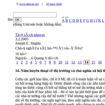
©
www.talawas.org
|
về trang chính
tác giả:
tìm
A
B
C
D
Đ
E
F
G
H
I
J
K
L
(dùng Unicode hoặc không dấu)
Tá»§ sÃ¡ch talawas
3.2.2005
Joseph E. Stiglitz
Chá»§ nghÄ©a xÃ£ há»™i Ä‘i vá» Ä‘Ã¢u?
16 ká»³
Nguyá»…n Quang A dá»‹ch
1
2
3
4
5
6
7
8
9
10
11
12
13
14
15
16
14. Năm huyền thoại về thị trường và chủ nghĩa xã hội t
Giữa các giới hàn lâm, chí ít ở Mĩ, đã có ít tranh luận về sự 
xã hội trong hàng thập kỉ. Được thành công của các nền kinh
lòng tin được củng cố bởi sự thắng lợi trí tuệ ấn tượng nhất củ
bản của kinh tế học phúc lợi – thì vì sao lại phí thời gian để
các nhà tư tưởng của thế hệ trước? Thế nhưng ngoài các gi
dài về thị trường, các nghi ngờ mà, theo một nghĩa nào đó, cá
quyết được mấy. Như tôi đã nhấn mạnh, nếu chúng ta muốn 