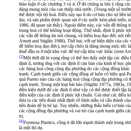
thảo luận ở các chương 3 và 4. Ở đó chúng ta lưu ý rằng các
đáng mong mỏi của can thiệp nhà nước. (Trong một số trườn
thể được nội bộ hoá. Điều này tạo lí do cơ bản cho sự liên kế
đai, và sản phẩm được quan sát ở các nước kém phát triển, 
1986, đã quan sát thấy). Ngoài điểm này, các vấn đề thông tin
trung hoá có thể không hoạt động. Thứ nhất, định lí phúc lợi t
các vấn đề thông tin nói chung, và hiểm hoạ đạo đức nói riê
Arnott and Stiglitz 1988). Thứ hai, với sự hiện diện của các 
đề hiểm hoạ đạo đức), trợ cấp chéo là đáng mong mỏi; tức là
thuế đầu ra ở một khu vực để trợ cấp khu vực khác (xem Arno
[3]
Một thời đã hi vọng rằng có thể tìm thấy một tập các điều 
định lí, tương ứng với các định lí căn bản của kinh tế học phú
các hàng hoá công cộng địa phương do các cộng đồng khác
tranh. Cạnh tranh giữa các cộng đồng sẽ luôn có hiệu quả Pa
quả Pareto nào của các hàng hoá công cộng địa phương có t
cạnh tranh. Trong một loạt bài báo (Stiglitz 1977a, 1983a, 
điều kiện dưới đó các định lí như vậy có thể được thiết lập 
điều kiện của các định lí phúc lợi chuẩn. Giả như các điều k
đưa ra các tiên đoán nhất định về hình mẫu và cấu thành củ
tiên đoán dễ bị bẻ lại. Tuy nhiên, những thấu hiểu cơ bản c
các cộng đồng địa phương và vai trò của cạnh tranh giữa các 
trị.
[4]
Formosa Plastics, công ti đã lớn mạnh thành một trong nhữ
là một thí dụ.