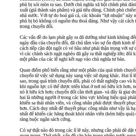
phủ bị xói mòn ra sao. Dưới chủ nghĩa xã hội chính phủ đánh
xuất (giá thành sản phẩm) và giá tiêu dùng. Chính phủ chiế
nhà nước. Với tự do hoá giá cả, các khoản “lợi nhuận” này 
phủ bị bỏ không có nguồn thu thoả đáng. Như vậy cải cách 
trong chuyển đổi.
Các vấn đề do lạm phát gây ra đã dường như kinh khủng đế
ngày đầu của chuyển đổi, đã chú tâm vào sự ổn định kinh t
cách tiếp cận đột ngột có vẻ hầu như phải thận trọng với sự 
vì các chính sách ngặt nghèo đã gây ra thất nghiệp lớn; đôi 
một phần của các lễ nghi kết nạp vào chủ nghĩa tư bản.
Quan điểm phổ biến rằng như một phần của quá trình chuyển
chuyển từ việc sử dụng này sang việc sử dụng khác. Hai lí 
sao, trong quá trình chuyển đổi, phải có thất nghiệp cao và lư
khi nguồn lực có thể được triển khai ở nơi nó hữu ích hơn, 
nó ít hữu ích hơn; chuyển đổi cần thời gian- và đây là giai đo
hai là những người ở trong các khu vực không hiệu quả phải
khiến sa thải nhân viên, và công nhân phải được thuyết phụ
hơn. Cách duy nhất để thuyết phục công nhân như vậy là hạ
nhất để khiến các hãng thoát khỏi nhân viên (kém hiệu quả) 
ràng buộc ngân sách cứng.
Có sự thật nào đó trong các lí lẽ này, nhưng cần phải dè dặt
quan trọng. Thứ nhất, vấn đề căn bản trong nhiều nước nguy