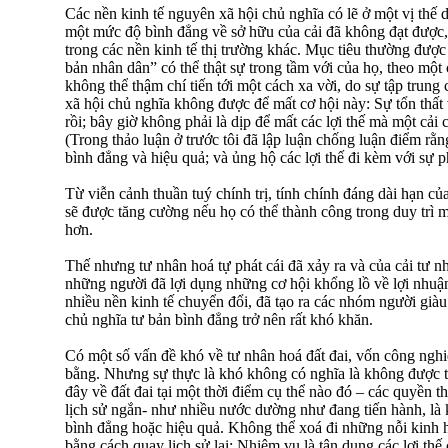
Các nền kinh tế nguyên xã hội chủ nghĩa có lẽ ở một vị thế 
một mức độ bình đẳng về sở hữu của cải đã không đạt được, 
trong các nền kinh tế thị trường khác. Mục tiêu thường được
bản nhân dân” có thể thật sự trong tầm với của họ, theo mộ
không thể thậm chí tiến tới một cách xa vời, do sự tập trun
xã hội chủ nghĩa không được để mất cơ hội này: Sự tổn thất 
rồi; bây giờ không phải là dịp để mất các lợi thế mà một cải
(Trong thảo luận ở trước tôi đã lập luận chống luận điểm rằ
bình đẳng và hiệu quả; và ủng hộ các lợi thế đi kèm với sự 
Từ viễn cảnh thuần tuý chính trị, tính chính đáng dài hạn củ
sẽ được tăng cường nếu họ có thể thành công trong duy trì 
hơn.
Thế nhưng tư nhân hoá tự phát cái đã xảy ra và của cải tư n
những người đã lợi dụng những cơ hội khổng lồ về lợi nhuận
nhiều nền kinh tế chuyển đổi, đã tạo ra các nhóm người giàu
chủ nghĩa tư bản bình đẳng trở nên rất khó khăn.
Có một số vấn đề khó về tư nhân hoá đất đai, vốn công nghi
bằng. Nhưng sự thực là khó không có nghĩa là không được t
đây về đất đai tại một thời điểm cụ thể nào đó – các quyền th
lịch sử ngắn- như nhiều nước dường như đang tiến hành, là 
bình đẳng hoặc hiệu quả. Không thể xoá đi những nỗi kinh 
bằng cách quay lịch sử lại: Nhiệm vụ là tận dụng các lợi thế 