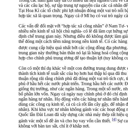
Trong các năm gần đây đã có nhiều tài liệu nghiên cứu về 
và các câu lạc bộ, sự tập trung tự nguyện của các cá nhân đ
Tại Hoa Kì các tổ chức phi lợi nhuận đóng một vai trò nổi b
hợp tác xã là quan trọng. Ngay cả ở Mĩ họ có vai trò ngày c
Các vấn đề đối mặt với “hợp tác xã công nhân” ở Nam Tư- và
nhiều nền kinh tế xã hội chủ nghĩa- có lẽ đã làm cụt hứng sự
định chế trung gian này. Nhưng điều đó không được làm giả
thể đóng một cách tiềm năng trong nền kinh tế. Có các hàng
được cung cấp hiệu quả nhất bởi các cộng đồng địa phương
trung gian này thường bản thân nó lại là hàng hoá công cộng,
hợp cho chính phủ trung ương để tạo thuận lợi (tuy không c
Còn có một thí dụ khác về một con đường trung dung được
thành tích kinh tế xuất sắc của họ hơn hai thập kỉ qua đã thu
thuận rộng rãi rằng chính phủ đã đóng một vai trò tích cực, 
phủ ở hầu hết các nước phát triển. Trong hầu hết các nước Đ
giống thị trường, như các ngân hàng. Trong một số nước, n
bổ phần lớn vốn. Ngay cả ngày nay chính phủ ở đó chỉ định 
ngân hàng tư nhân. Họ động viên các hãng tư nhân tiến hành
dùng các công cụ kinh tế, cả củ cà rốt lẫn cây gậy, để nhận
nhân). Khi khu vực tư nhân không gánh vác các hoạt động
Quốc lẫn Đài Loan đã xây dựng các nhà máy thép rất hiệu 
[4]
gánh vác một số đề án và cho họ vay vốn cần thiết.
Sự can
không với bàn tay sắt, chí ít ở khắp nơi.