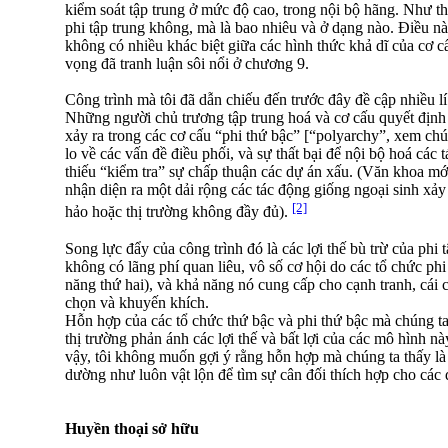
kiểm soát tập trung ở mức độ cao, trong nội bộ hãng. Như t
phi tập trung không, mà là bao nhiêu và ở dạng nào. Điều nà
không có nhiều khác biệt giữa các hình thức khả dĩ của cơ c
vọng đã tranh luận sôi nổi ở chương 9.
Công trình mà tôi đã dẫn chiếu đến trước đây đề cập nhiều lí
Những người chủ trương tập trung hoá và cơ cấu quyết định t
xảy ra trong các cơ cấu “phi thứ bậc” [“polyarchy”, xem chú t
lo về các vấn đề điều phối, và sự thất bại để nội bộ hoá các 
thiếu “kiểm tra” sự chấp thuận các dự án xấu. (Văn khoa mới
nhận diện ra một dải rộng các tác động giống ngoại sinh xảy
[2]
hảo hoặc thị trường không đầy đủ).
Song lực đẩy của công trình đó là các lợi thế bù trừ của phi 
không có lãng phí quan liêu, vô số cơ hội do các tổ chức phi
năng thứ hai), và khả năng nó cung cấp cho cạnh tranh, cái 
chọn và khuyến khích.
Hỗn hợp của các tổ chức thứ bậc và phi thứ bậc mà chúng ta 
thị trường phản ánh các lợi thế và bất lợi của các mô hình nà
vậy, tôi không muốn gợi ý rằng hỗn hợp mà chúng ta thấy là
dường như luôn vật lộn để tìm sự cân đối thích hợp cho các đ
Huyền thoại sở hữu