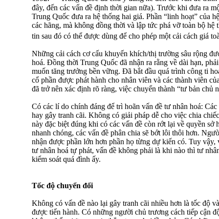
đây, đến các vấn đề định thời gian nữa). Trước khi đưa ra mộ
Trung Quốc đưa ra hệ thống hai giá. Phần “linh hoạt” của hệ
các hãng, mà không đồng thời và lập tức phá vỡ toàn bộ hệ t
tin sau đó có thể được dùng để cho phép một cải cách giá to
Những cải cách cơ cấu khuyến khích/thị trường sâu rộng đư
hoá. Đồng thời Trung Quốc đã nhận ra rằng về dài hạn, phải 
muốn tăng trưởng bền vững. Đã bắt đầu quá trình công ti hoá
cổ phần được phát hành cho nhân viên và các thành viên củ
đã trở nên xác định rõ ràng, việc chuyển thành “tư bản chủ 
Có các lí do chính đáng để trì hoãn vấn đề tư nhân hoá: Các
hay gây tranh cãi. Không có giải pháp dễ cho việc chia chi
này đặc biệt đúng khi có các vấn đề còn rớt lại về quyền sở 
nhanh chóng, các vấn đề phân chia sẽ bớt lôi thôi hơn. Ngườ
nhận được phần lớn hơn phần họ từng dự kiến có. Tuy vậy, v
tư nhân hoá tự phát, vấn đề không phải là khi nào thì tư nhâ
kiểm soát quá đình ấy.
Tốc độ chuyển đổi
Không có vấn đề nào lại gây tranh cãi nhiều hơn là tốc độ v
được tiến hành. Có những người chủ trương cách tiếp cận độ