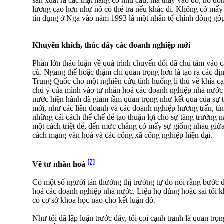
sản xuất ra các mặt hàng có nhu cầu, mà thay vào đó, nó đơ
lương cao hơn như nó có thể trả nếu khác đi. Không có mấ
tín dụng ở Nga vào năm 1993 là một nhân tố chính đóng góp 
Khuyến khích, thúc đẩy các doanh nghiệp mới
Phần lớn thảo luận về quá trình chuyển đổi đã chú tâm vảo c
cũ. Ngang thế hoặc thậm chí quan trọng hơn là tạo ra các đ
Trung Quốc cho một nghiên cứu tình huống lí thú về khía c
chú ý của mình vào tư nhân hoá các doanh nghiệp nhà nước
nước hiện hành đã giảm tầm quan trọng như kết quả của sự 
mới, như các liên doanh và các doanh nghiệp hương trấn, tỉ
những cải cách thể chế để tạo thuận lợi cho sự tăng trưởng n
một cách triệt để, đến mức chẳng có mấy sự giống nhau giữ
cách mạng văn hoá và các công xã công nghiệp hiện đại.
[7]
Về tư nhân hoá
Có một số người tán thưởng thị trường tự do nói rằng bước đ
hoá các doanh nghiệp nhà nước. Liệu họ đúng hoặc sai tôi khô
có cơ sở khoa học nào cho kết luận đó.
Như tôi đã lập luận trước đây, tôi coi cạnh tranh là quan trọ