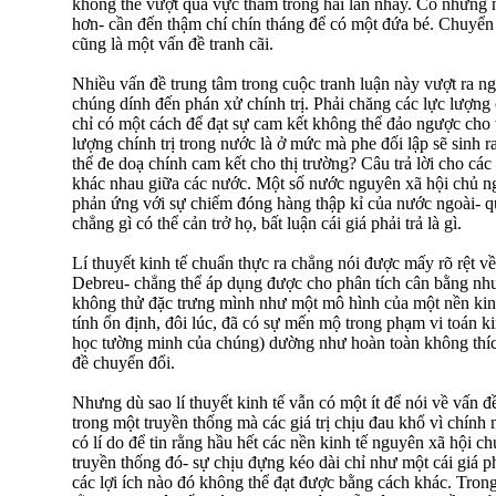
không thể vượt qua vực thẳm trong hai lần nhảy. Có những 
hơn- cần đến thậm chí chín tháng để có một đứa bé. Chuyển
cũng là một vấn đề tranh cãi.
Nhiều vấn đề trung tâm trong cuộc tranh luận này vượt ra ng
chúng dính đến phán xử chính trị. Phải chăng các lực lượng 
chỉ có một cách để đạt sự cam kết không thể đảo ngược cho t
lượng chính trị trong nước là ở mức mà phe đối lập sẽ sinh ra
thể đe doạ chính cam kết cho thị trường? Câu trả lời cho các
khác nhau giữa các nước. Một số nước nguyên xã hội chủ n
phản ứng với sự chiếm đóng hàng thập kỉ của nước ngoài- q
chẳng gì có thể cản trở họ, bất luận cái giá phải trả là gì.
Lí thuyết kinh tế chuẩn thực ra chẳng nói được mấy rõ rệt 
Debreu- chẳng thể áp dụng được cho phân tích cân bằng như
không thử đặc trưng mình như một mô hình của một nền kinh
tính ổn định, đôi lúc, đã có sự mến mộ trong phạm vi toán ki
học tường minh của chúng) dường như hoàn toàn không thí
đề chuyển đổi.
Nhưng dù sao lí thuyết kinh tế vẫn có một ít để nói về vấn đ
trong một truyền thống mà các giá trị chịu đau khổ vì chính
có lí do để tin rằng hầu hết các nền kinh tế nguyên xã hội c
truyền thống đó- sự chịu đựng kéo dài chỉ như một cái giá ph
các lợi ích nào đó không thể đạt được bằng cách khác. Trong 