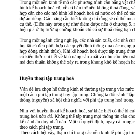
Trong một nền kinh tế mở các phương trình cân bằng vật chất
hình kế hoạch hoá cũ, về cơ bản trở nên không thoả đáng, v
hợp cần cho các mô hình kế hoạch hoá cả nước có thể có tác
dự án riêng. Các hãng cần biết không chỉ rằng sẽ có thể mua 
cụ thể. (Điều này tương tự như điểm được nêu ở chương 5, rằ
hiệu giá ở thị trường chứng khoán chỉ có sự thoả đáng hạn c
Trong một ngành công nghiệp, các nhà sản xuất, các nhà cu
họ, tất cả đều phối hợp các quyết định thông qua các mạng p
hợp đồng chính thức). Khi kế hoạch hoá được tập trung ở m
có kiến thức chi tiết về khả năng sản xuất và nhu cầu tiềm n
mà đơn thuần không thể xảy ra trong khung khổ kế hoạch ho
Huyền thoại tập trung hoá
Vấn đề lựa chọn hệ thống kinh tế thường tập trung vào mức
một cách phi tập trung hay tập trung. Chúng ta đối sánh “tậ
thống (nguyên) xã hội chủ nghĩa với phi tập trung hoá trong 
Như với huyền thoại kế hoạch hoá, sự khác biệt có thể bị cư
trung hoá
nào đó
. Không thể tập trung mọi thông tin cần ch
kể cá nhân duy nhất nào. Một số quyết định, ngay cả trong cá
theo cách phi tập trung.
Theo cách hệt vậy, thậm chí trong các nền kinh tế phi tập tr