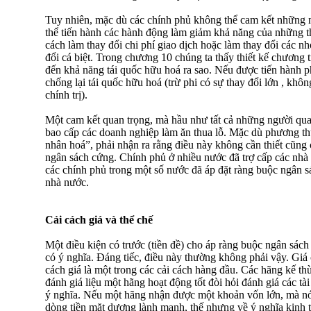
Tuy nhiên, mặc dù các chính phủ không thể cam kết những 
thể tiến hành các hành động làm giảm khả năng của những th
cách làm thay đổi chi phí giao dịch hoặc làm thay đổi các n
đổi cá biệt. Trong chương 10 chúng ta thấy thiết kế chương 
đến khả năng tái quốc hữu hoá ra sao. Nếu được tiến hành p
chống lại tái quốc hữu hoá (trừ phi có sự thay đổi lớn , khô
chính trị).
Một cam kết quan trọng, mà hầu như tất cả những người qua
bao cấp các doanh nghiệp làm ăn thua lỗ. Mặc dù phương th
nhân hoá”, phải nhận ra rằng điều này không cần thiết cũng
ngân sách cứng. Chính phủ ở nhiều nước đã trợ cấp các nhà s
các chính phủ trong một số nước đã áp đặt ràng buộc ngân 
nhà nước.
Cải cách giá và thể chế
Một điều kiện có trước (tiền đề) cho áp ràng buộc ngân sách
có ý nghĩa. Đáng tiếc, điều này thường không phải vậy. Giá
cách giá là một trong các cải cách hàng đầu. Các hãng kế thừa
đánh giá liệu một hãng hoạt động tốt đòi hỏi đánh giá các tà
ý nghĩa. Nếu một hãng nhận được một khoản vốn lớn, mà nó k
dòng tiền mặt dương lành mạnh, thế nhưng về ý nghĩa kinh tế