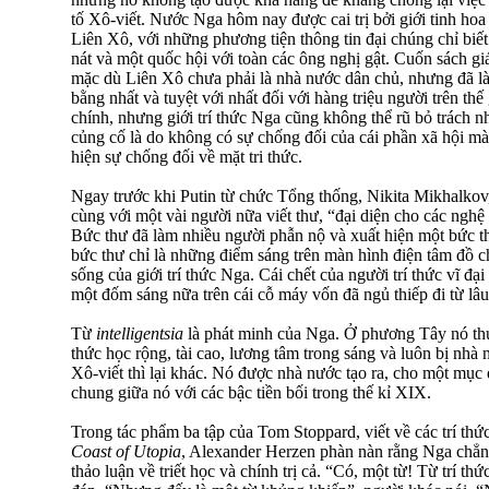
tố Xô-viết. Nước Nga hôm nay được cai trị bởi giới tinh ho
Liên Xô, với những phương tiện thông tin đại chúng chỉ biết 
nát và một quốc hội với toàn các ông nghị gật. Cuốn sách gi
mặc dù Liên Xô chưa phải là nhà nước dân chủ, nhưng đã l
bằng nhất và tuyệt với nhất đối với hàng triệu người trên thế
chính, nhưng giới trí thức Nga cũng không thể rũ bỏ trách 
củng cố là do không có sự chống đối của cái phần xã hội mà 
hiện sự chống đối về mặt tri thức.
Ngay trước khi Putin từ chức Tổng thống, Nikita Mikhalkov,
cùng với một vài người nữa viết thư, “đại diện cho các nghệ
Bức thư đã làm nhiều người phẫn nộ và xuất hiện một bức thư
bức thư chỉ là những điểm sáng trên màn hình điện tâm đồ 
sống của giới trí thức Nga. Cái chết của người trí thức vĩ đạ
một đốm sáng nữa trên cái cỗ máy vốn đã ngủ thiếp đi từ lâu 
Từ
intelligentsia
là phát minh của Nga. Ở phương Tây nó thư
thức học rộng, tài cao, lương tâm trong sáng và luôn bị nhà 
Xô-viết thì lại khác. Nó được nhà nước tạo ra, cho một mục 
chung giữa nó với các bậc tiền bối trong thế kỉ XIX.
Trong tác phẩm ba tập của Tom Stoppard, viết về các trí th
Coast of Utopia
, Alexander Herzen phàn nàn rằng Nga chẳn
thảo luận về triết học và chính trị cả. “Có, một từ! Từ trí thứ