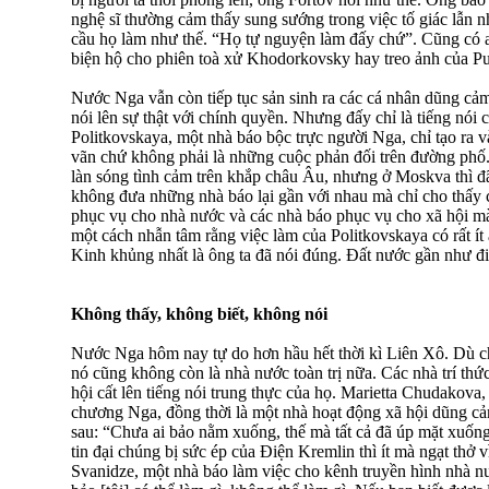
nghệ sĩ thường cảm thấy sung sướng trong việc tố giác lẫn n
cầu họ làm như thế. “Họ tự nguyện làm đấy chứ”. Cũng có ai
biện hộ cho phiên toà xử Khodorkovsky hay treo ảnh của Pu
Nước Nga vẫn còn tiếp tục sản sinh ra các cá nhân dũng cảm
nói lên sự thật với chính quyền. Nhưng đấy chỉ là tiếng nói 
Politkovskaya, một nhà báo bộc trực người Nga, chỉ tạo ra và
vãn chứ không phải là những cuộc phản đối trên đường phố.
làn sóng tình cảm trên khắp châu Âu, nhưng ở Moskva thì đã
không đưa những nhà báo lại gần với nhau mà chỉ cho thấy 
phục vụ cho nhà nước và các nhà báo phục vụ cho xã hội mà 
một cách nhẫn tâm rằng việc làm của Politkovskaya có rất í
Kinh khủng nhất là ông ta đã nói đúng. Đất nước gần như điế
Không thấy, không biết, không nói
Nước Nga hôm nay tự do hơn hầu hết thời kì Liên Xô. Dù c
nó cũng không còn là nhà nước toàn trị nữa. Các nhà trí th
hội cất lên tiếng nói trung thực của họ. Marietta Chudakova
chương Nga, đồng thời là một nhà hoạt động xã hội dũng cả
sau: “Chưa ai bảo nằm xuống, thế mà tất cả đã úp mặt xuống
tin đại chúng bị sức ép của Điện Kremlin thì ít mà ngạt thở v
Svanidze, một nhà báo làm việc cho kênh truyền hình nhà n