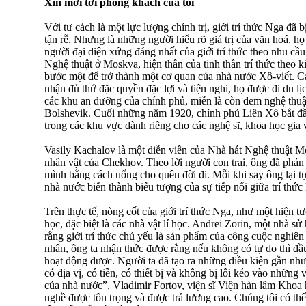
Xin mời tới phòng khách của tôi
Với tư cách là một lực lượng chính trị, giới trí thức Nga đã b
tận rễ. Nhưng là những người hiểu rõ giá trị của văn hoá, 
người đại diện xứng đáng nhất của giới trí thức theo nhu cầ
Nghệ thuật ở Moskva, hiện thân của tinh thần trí thức theo 
bước một để trở thành một cơ quan của nhà nước Xô-viết. C
nhận đủ thứ đặc quyền đặc lợi và tiện nghi, họ được đi du lị
các khu an dưỡng của chính phủ, miễn là còn đem nghệ thu
Bolshevik. Cuối những năm 1920, chính phủ Liên Xô bắt đ
trong các khu vực dành riêng cho các nghệ sĩ, khoa học gia 
Vasily Kachalov là một diễn viên của Nhà hát Nghệ thuật 
nhân vật của Chekhov. Theo lời người con trai, ông đã phản 
mình bằng cách uống cho quên đời đi. Mỗi khi say ông lại t
nhà nước biến thành biểu tượng của sự tiếp nối giữa trí thức 
Trên thực tế, nòng cốt của giới trí thức Nga, như một hiện t
học, đặc biệt là các nhà vật lí học. Andrei Zorin, một nhà s
rằng giới trí thức chủ yếu là sản phẩm của công cuộc nghiên
nhân, ông ta nhận thức được rằng nếu không có tự do thì đ
hoạt động được. Người ta đã tạo ra những điều kiện gần như
có địa vị, có tiền, có thiết bị và không bị lôi kéo vào nhữn
của nhà nước”, Vladimir Fortov, viện sĩ Viện hàn lâm Khoa
nghề được tôn trọng và được trả lương cao. Chúng tôi có th