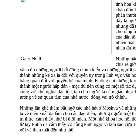
tinh hoa k
chào đón P
phần thưởn
đấy là ng
nhưng đã 
cho rằng ô
của dân t
nhiều mặt 
nhận được
Gary Neill
Những năm
chia rẽ gi
vẫn còn những người bất đồng chính kiến và những người ph
thành những kẻ xa lạ đối với quyền uy trong lĩnh vực văn ho
bàng quan đối với quyền lợi của mình. Không chỉ những khoả
thành một người hấp dẫn - mặc dù tiền cũng có một số tác 
cùng với chủ nghĩa dân tộc, tạo cho người ta cảm giác phục 
tưởng về sự quan tâm của nhà nước, đóng vai trò chính.
Những lần ghé thăm bất ngờ các nhà hát ở Moskva và những
ta về diễn xuất đã làm cho các đạo diễn, những người một th
trí thức, cảm thấy như bị thôi miên. Một nhà khoa học nổi
từ tay Putin đã cảm thấy vô cùng kinh ngạc vì làm sao cựu 
gũi và thân mật đến như thế.