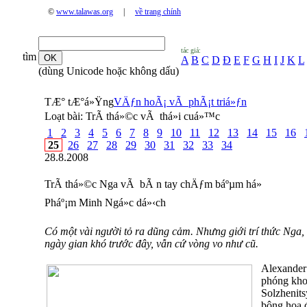
©
www.talawas.org
|
về trang chính
tác giả:
tìm
A
B
C
D
Đ
E
F
G
H
I
J
K
L
(dùng Unicode hoặc không dấu)
TÆ° tÆ°á»Ÿng
VÄƒn hoÃ¡ vÃ phÃ¡t triá»ƒn
Loạt bài:
TrÃ­ thá»©c vÃ thá»i cuá»™c
1
2
3
4
5
6
7
8
9
10
11
12
13
14
15
16
25
26
27
28
29
30
31
32
33
34
28.8.2008
TrÃ­ thá»©c Nga vÃ bÃ n tay chÄƒm báºµm há»
Pháº¡m Minh Ngá»c dá»‹ch
Có một vài người tỏ ra dũng cảm. Nhưng giới trí thức Nga,
ngày gian khó trước đây, vẫn cứ vòng vo như cũ.
Alexander 
phóng kho
Solzhenit
bông hoa đ