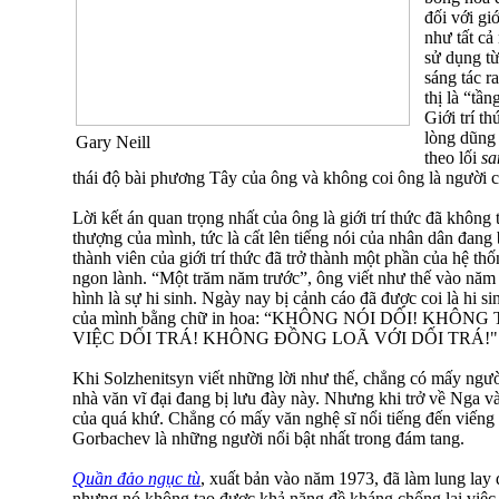
đối với gi
như tất cả
sử dụng từ 
sáng tác r
thị là “tần
Giới trí th
lòng dũng
Gary Neill
theo lối
sa
thái độ bài phương Tây của ông và không coi ông là người 
Lời kết án quan trọng nhất của ông là giới trí thức đã không
thượng của mình, tức là cất lên tiếng nói của nhân dân đang 
thành viên của giới trí thức đã trở thành một phần của hệ th
ngon lành. “Một trăm năm trước”, ông viết như thế vào năm 1
hình là sự hi sinh. Ngày nay bị cảnh cáo đã được coi là hi s
của mình bằng chữ in hoa: “KHÔNG NÓI DỐI! KH
VIỆC DỐI TRÁ! KHÔNG ĐỒNG LOÃ VỚI DỐI TRÁ!"
Khi Solzhenitsyn viết những lời như thế, chẳng có mấy ngườ
nhà văn vĩ đại đang bị lưu đày này. Nhưng khi trở về Nga 
của quá khứ. Chẳng có mấy văn nghệ sĩ nổi tiếng đến viếng 
Gorbachev là những người nổi bật nhất trong đám tang.
Quần đảo ngục tù
, xuất bản vào năm 1973, đã làm lung lay 
nhưng nó không tạo được khả năng đề kháng chống lại việc 