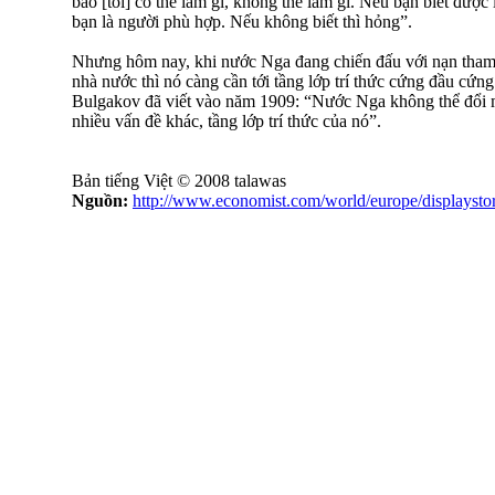
bảo [tôi] có thể làm gì, không thể làm gì. Nếu bạn biết được
bạn là người phù hợp. Nếu không biết thì hỏng”.
Nhưng hôm nay, khi nước Nga đang chiến đấu với nạn tham
nhà nước thì nó càng cần tới tầng lớp trí thức cứng đầu cứn
Bulgakov đã viết vào năm 1909: “Nước Nga không thể đổi 
nhiều vấn đề khác, tầng lớp trí thức của nó”.
Bản tiếng Việt © 2008 talawas
Nguồn:
http://www.economist.com/world/europe/displayst