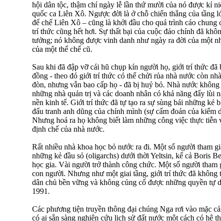
hội dân tộc, thậm chí ngày lễ lần thứ mười của nó được kỉ n
quốc ca Liên Xô. Ngược đời là ở chỗ chiến thắng của tầng lớ
đế chế Liên Xô – cũng là khởi đầu cho quá trình cáo chung c
trí thức cũng hết hơi. Sự thất bại của cuộc đảo chính đã khô
tưởng; nó không được vinh danh như ngày ra đời của một nh
của một thể chế cũ.
Sau khi đã đập vỡ cái hũ chụp kín người họ, giới trí thức đ
đồng - theo đó giới trí thức có thể chửi rủa nhà nước còn nh
đòn, nhưng vẫn bao cấp họ - đã bị huỷ bỏ. Nhà nước không 
những nhà quản trị và các doanh nhân có khả năng đẩy lùi n
nền kinh tế. Giới trí thức đã tự tạo ra sự sùng bái những kẻ 
đấu tranh anh dũng của chính mình (sự cấm đoán của kiểm d
Nhưng hoá ra họ không biết làm những công việc thực tiễn 
định chế của nhà nước.
Rất nhiều nhà khoa học bỏ nước ra đi. Một số người tham gi
những kẻ đầu sỏ (oligarchs) dưới thời Yeltsin, kể cả Boris B
học gia. Vài người trở thành công chức. Một số người tham 
con người. Nhưng như một giai tầng, giới trí thức đã không 
dân chủ bền vững và không củng cố được những quyền tự 
1991.
Các phương tiện truyền thông đại chúng Nga rơi vào mặc cả
có ai sẵn sàng nghiên cứu lịch sử đất nước một cách có hệ 