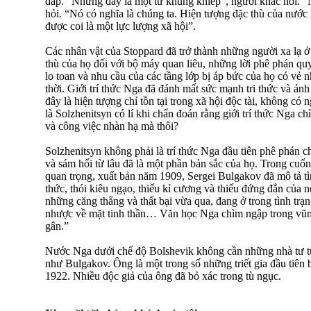
đáp. “Nhưng đấy là một từ khủng khiếp”, người khác nói. “
hỏi. “Nó có nghĩa là chúng ta. Hiện tượng đặc thù của nước N
được coi là một lực lượng xã hội”.
Các nhân vật của Stoppard đã trở thành những người xa lạ
thù của họ đối với bộ máy quan liêu, những lời phê phán quy
lo toan và nhu cầu của các tầng lớp bị áp bức của họ có vẻ n
thời. Giới trí thức Nga đã đánh mất sức mạnh tri thức và ản
đây là hiện tượng chỉ tồn tại trong xã hội độc tài, không có
là Solzhenitsyn có lí khi chẩn đoán rằng giới trí thức Nga c
và công việc nhàn hạ mà thôi?
Solzhenitsyn không phải là trí thức Nga đầu tiên phê phán ch
và sám hối từ lâu đã là một phần bản sắc của họ. Trong cuố
quan trọng, xuất bản năm 1909, Sergei Bulgakov đã mô tả tìn
thức, thói kiêu ngạo, thiếu kỉ cương và thiếu đứng đắn của n
những căng thẳng và thất bại vừa qua, đang ở trong tình trạng
nhược về mặt tinh thần… Văn học Nga chìm ngập trong vũn
gân.”
Nước Nga dưới chế độ Bolshevik không cần những nhà tư tư
như Bulgakov. Ông là một trong số những triết gia đầu tiên 
1922. Nhiều độc giả của ông đã bỏ xác trong tù ngục.