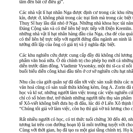
tâm đến bất cứ điều gì”.
Các nhà vật lí hạt nhân Nga được định cư trong các khu rừ
kín, được ở, không phải trong các trại lính mà trong các biệt
Thuỵ Sĩ hay lâu đài nhỏ ở Nga. Những nhà khoa học tài năn
Đảng Cộng sản và có thể liên hệ trực tiếp với Điện Kremlin
những nhà vật lí hạt nhân hàng đầu của Nga, cha đẻ của quả
có thể liên hệ trực tiếp với người đứng đầu ngành an ninh là
tưởng đối lập của ông có giá trị và ý nghĩa đặc biệt.
Các khu nghiên cứu được cung cấp đầy đủ không chỉ lương
phẩm văn hoá nữa. Ô dù chính trị cho phép họ mời cả nhữn
diễn trước đám đông. Vladimir Vysotsky, một thi sĩ-ca sĩ nổ
buổi biểu diễn công khai đầu tiên ở cơ sở nghiên cứu hạt nh
Nhu cầu của giới quân sự đã dẫn tới việc sản xuất thừa các 
văn hoá cũng có sản xuất thừa không kém, ông A. Zorin đã 
học và kĩ sư, những người làm việc trong các viện nghiên cứ
chỉ có số hòm thư, trở thành những người tiêu thụ sản phẩm 
tế Xô-viết không biết đưa họ đi đâu, lúc đó ở Liên Xô thịnh
“Chúng tôi giả vờ làm việc, còn họ thì giả vờ trả lương cho 
Rất nhiều người có học, có tri thức tuổi chừng 30 đến 40, n
tương lai trên con đường hoạn lộ là môi trường tuyệt vời cho
Cùng với thời gian, họ đã tạo ra một giai tầng chính trị. H