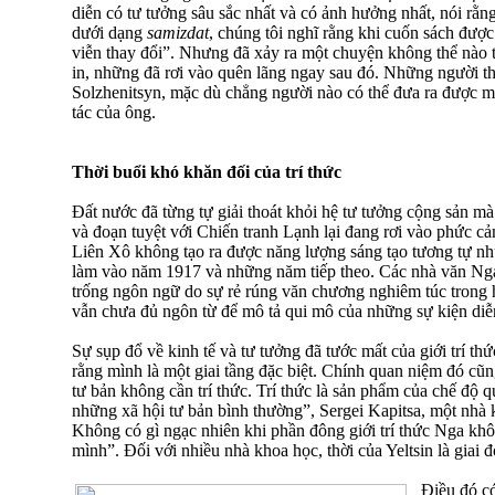
diễn có tư tưởng sâu sắc nhất và có ảnh hưởng nhất, nói rằ
dưới dạng
samizdat
, chúng tôi nghĩ rằng khi cuốn sách được 
viễn thay đổi”. Nhưng đã xảy ra một chuyện không thể nào 
in, những đã rơi vào quên lãng ngay sau đó. Những người t
Solzhenitsyn, mặc dù chẳng người nào có thể đưa ra được một
tác của ông.
Thời buổi khó khăn đối của trí thức
Đất nước đã từng tự giải thoát khỏi hệ tư tưởng cộng sản m
và đoạn tuyệt với Chiến tranh Lạnh lại đang rơi vào phức cả
Liên Xô không tạo ra được năng lượng sáng tạo tương tự n
làm vào năm 1917 và những năm tiếp theo. Các nhà văn Ng
trống ngôn ngữ do sự rẻ rúng văn chương nghiêm túc trong 
vẫn chưa đủ ngôn từ để mô tả qui mô của những sự kiện diễn
Sự sụp đổ về kinh tế và tư tưởng đã tước mất của giới trí thứ
rằng mình là một giai tầng đặc biệt. Chính quan niệm đó cũ
tư bản không cần trí thức. Trí thức là sản phẩm của chế độ q
những xã hội tư bản bình thường”, Sergei Kapitsa, một nhà k
Không có gì ngạc nhiên khi phần đông giới trí thức Nga khôn
mình”. Đối với nhiều nhà khoa học, thời của Yeltsin là giai đ
Điều đó có