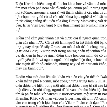
Điện Kremlin hiện đang dành cho khoa học và văn hoá một
tìm mọi cách phá hoại các tổ chức phi chính phủ, nhưng ngư
hội (Общественная палата) với thành phần là các nhà trí t
lựa chọn, trong đó có cả các nhà khoa học, nghệ sĩ và luật s
trước công chúng đầu tiên của ông Dmitry Medvedev, với d
bầu, là tại Viện Bảo tàng Nghệ thuật mang tên Pushkin mà ô
trợ.
Kiềm chế cảm giác thành đạt và được coi là người quan trọn
giận của nhà nước. Củ cà rốt làm người ta trở thành đồi bại
tượng này được Vasily Grossman mô tả rất thành công tron
(
Life and Fate
). Viktor, một trong những nhân vật chính của c
ba, đã kiên trì bảo vệ quan điểm khoa học của mình dù có th
người yếu đuối và ngoan ngoãn khi nghe điện thoại chúc mừ
sức mạnh để từ bỏ cuộc đời, nhưng nay có vẻ như anh không
mấy cái bánh qui”.
Dodin vừa mới đưa lên sân khấu vở diễn chuyển thể từ
Cuộc
khấu thành phố Norilsk, một trong những trung tam GUL
diễn được thể hiện trong một nhà hát được trang trí rất cầu 
một diễn viên nổi tiếng, người đã kí vào bức thư biện hộ ch
tức là phiên toàn xử Mikhail Khodorkovsky, một trùm tư bả
Kremlin. Khác với nhân vật của Grossman, rất ít người cảm
tâm can trong cách lựa chọn của Viktor. Phẩm chất đạo đức c
bị người ta thổi phồng lên, ông Fortov nói như thế. Ông bảo