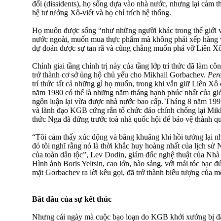
đối (dissidents), họ sống dựa vào nhà nước, nhưng lại cảm 
hệ tư tưởng Xô-viết và họ chỉ trích hệ thống.
Họ muốn được sống “như những người khác trong thế giới v
nước ngoài, muốn mua thực phẩm mà không phải xếp hàng 
dự đoán được sự tan rã và cũng chẳng muốn phá vỡ Liên Xô
Chính giai tầng chính trị này của tầng lớp trí thức đã làm c
trở thành cơ sở ủng hộ chủ yếu cho Mikhail Gorbachev.
Pere
trí thức tất cả những gì họ muốn, trong khi vẫn giữ Liên Xô
năm 1980 có thể là những năm tháng hạnh phúc nhất của giới
ngôn luận lại vừa được nhà nước bao cấp. Tháng 8 năm 199
và lãnh đạo KGB cứng rắn tổ chức đảo chính chống lại Mikh
thức Nga đã đứng trước toà nhà quốc hội để bảo vệ thành q
“Tôi cảm thấy xúc động và bâng khuâng khi hồi tưởng lại 
đó tôi nghĩ rằng nó là thời khắc huy hoàng nhất của lịch sử 
của toàn dân tộc”, Lev Dodin, giám đốc nghệ thuật của Nhà 
Hình ảnh Boris Yeltsin, cao lớn, hào sảng, với mái tóc bạc đ
mặt Gorbachev ra lời kêu gọi, đã trở thành biểu tượng của m
Bắt đầu của sự kết thúc
Nhưng cái ngày mà cuộc bạo loạn do KGB khởi xướng bị đậ