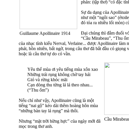
phán: (tập thơ) “có đặc tí
Sự đa dạng của Apollinai
như một “ngôi sao” (étoile
đó tỏa ra nhiều lối mòn) c
Đại chúng thì đắm đuối vớ
Guillaume Apollinaire 1914
“Cầu Mirabeau”, “Thu ốm”
của nhạc tính kiểu Nerval, Verlaine... được Apollinaire là
phát, hồn nhiên, bất ngờ, trong câu thơ đã bắt đầu có giọng 
hoặc là câu thơ tự do có vần.
Yêu thế mùa ơi yêu tiếng mùa xôn xao
Những trái rụng không chờ tay hái
Gió và rừng khóc mãi
Cạn dòng thu từng lá lá theo nhau...
(“Thu ốm”)
Nếu chỉ như vậy, Apollinaire cũng là một
tiếng “nai gộ” kéo dài thêm hoàng hôn mùa
“những bàn tay lá rụng” mà thôi.
Cầu Mirabea
Nhưng “mặt trời hừng hực” của ngày mới đã
mọc trong thơ anh.