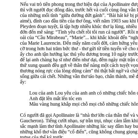
Nếu vai trò tiên phong trong thơ hiện đại của Apollinaire đượ
thì với người đọc đông đảo, trước hết và cuối cùng ông vẫn là 
của những mối tình “giữa đường đứt gánh”. “Bài hát kẻ bị p
aimé), đỉnh cao đầu tiên của thơ ông, viết năm 1903 sau khi
Pleyden đoạn tuyệt, là tập hợp nhiều khúc thơ lạ lùng, nhiều
đớn đến mê sảng: “Tình yêu chết rồi tôi run cả người”. Rồi 
oải của “Cầu Mirabeau”, “Marie”... khi khắc khoải đến “ngh
của Marie Laurencin. Đến mấy năm cuối đời, cảm hứng yêu đ
cỡ trong hơn hai trăm bức thư - thơ gửi từ tiền tuyến về ch
ấy cho anh tận hưởng lạc thú yêu đương trong 10 ngày trước k
để lại anh chàng hạ sĩ như điên như dại, đêm ngày mặt trận
thứ xung quanh đều gợi về thân thể nàng một cách tuyệt vọ
thương nóng rực của lòng dũng cảm” thì thật bất ngờ và chá
sống giữa cái chết. Những vần thơ táo bạo, chân thành, mê đ
ấy:
Lou của anh Lou yêu của anh anh có những chiếc hôn 
Anh đặt lên mắt lên tóc em
Màu vàng hung khắp mọi chỗ mọi chỗ những chiếc hôn 
Có người đã gọi Apollinaire là “nhà thơ lớn của thân thể và 
Gaucheron). Tiếng cười nhạo, sự trần trụi, nhục cảm lắm khi 
sắc mạnh làm thơ tình Apollinaire những lúc say đắm hay buồ
những khổ thơ vần điệu “cổ điển”, cũng không chung giọng v
trưng của thế kỷ trước.