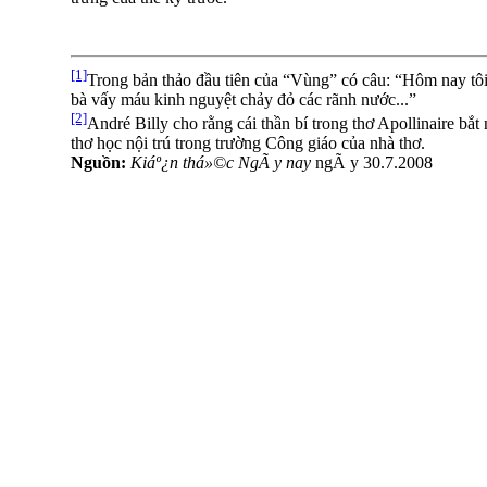
[1]
Trong bản thảo đầu tiên của “Vùng” có câu: “Hôm nay tô
bà vấy máu kinh nguyệt chảy đỏ các rãnh nước...”
[2]
André Billy cho rằng cái thần bí trong thơ Apollinaire bắ
thơ học nội trú trong trường Công giáo của nhà thơ.
Nguồn:
Kiáº¿n thá»©c NgÃ y nay
ngÃ y 30.7.2008