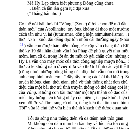
Mà Hy Lạp chưa biết phương Đông cũng chưa
... Biển cả lần lần gặm lục địa xưa
(“Tháng hái nho”)
Có thể nói bài thơ dài “Vùng” (Zone) được chọn để mở đầu
thần mới” của Apollinaire, tuy ông không đi theo một trường
cách tân như vị lai (futurisme), đồng hiện (simultanéisme)...
thơ - văn - xuôi dài dằng dặc lổn nhổn cái thường ngày (khôn
[1]
) vẫn còn được bảo hiểm bằng các cặp vần chân; tháp Eiff
thế kỷ 19 đã nhân danh văn hóa Pháp để phủ quyết như một 
mềm, làm cũ đi trong lốt ẩn dụ một cô gái chăn cừu; những 
Hy La vẫn cho máy móc của thời công nghiệp mượn hồn... Son
thơ có lẽ không nằm ở việc đưa vào thơ trữ tình các vật thể 
(cũng như “những bông hồng của điện lực vẫn còn mở trong
anh chụp hình màu em...” đầy rẫy trong các bài thơ khác). S
tuyến không gian, thời gian, phá vỡ tính thống nhất đơn chủ
điệu của một bài thơ trữ tình truyền thống có thể đáng coi là
của
Vùng
. Không còn bài thơ như một tựu thành cô đặc của 
miên tùy hứng liên tưởng nhảy cóc hiện tại - quá khứ - hiện 
xen hồi ức và tâm trạng cá nhân, tiếng kêu thất tình xen bình
Tôi” vừa là chủ thể vừa biến thành khách thể được quan sát:
Tôi đã sống như thằng điên và đã đánh mất thời gian
Mi không còn dám nhìn hai bàn tay và lúc nào tôi cũn
Khóc cho mi cho người tôi yêu và tất cả những gì làm m