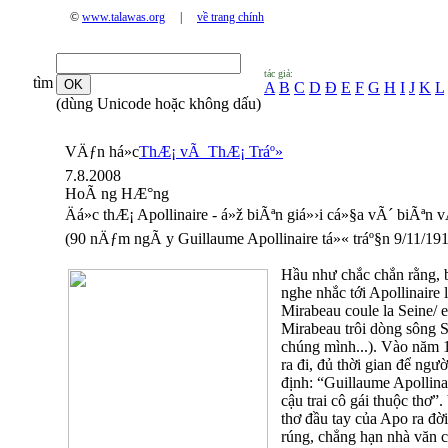
©
www.talawas.org
|
về trang chính
tác giả:
tìm
A
B
C
D
Đ
E
F
G
H
I
J
K
L
(dùng Unicode hoặc không dấu)
VÄƒn há»c
ThÆ¡ vÃ ThÆ¡ Tráº»
7.8.2008
HoÃ ng HÆ°ng
Äá»c thÆ¡ Apollinaire - á»ž biÃªn giá»›i cá»§a vÃ´ biÃªn
(90 nÄƒm ngÃ y Guillaume Apollinaire tá»« tráº§n 9/11/191
Hầu như chắc chắn rằng, 
nghe nhắc tới Apollinaire l
Mirabeau coule la Seine/
Mirabeau trôi dòng sông S
chúng mình...). Vào năm 1
ra đi, đủ thời gian để ng
định: “Guillaume Apollina
cậu trai cô gái thuộc thơ”
thơ đầu tay của Apo ra đời
rúng, chẳng hạn nhà văn 