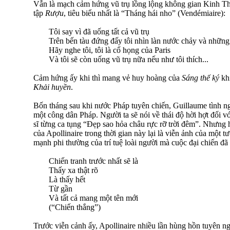
Vẫn là mạch cảm hứng vũ trụ lồng lộng không gian Kinh Thá
tập
Rượu
, tiêu biểu nhất là “Tháng hái nho” (Vendémiaire):
Tôi say vì đã uống tất cả vũ trụ
Trên bến tàu đứng đấy tôi nhìn làn nước chảy và nhữn
Hãy nghe tôi, tôi là cổ họng của Paris
Và tôi sẽ còn uống vũ trụ nữa nếu như tôi thích...
Cảm hứng ấy khi thì mang vẻ huy hoàng của
Sáng thế ký
khi
Khải huyền
.
Bốn tháng sau khi nước Pháp tuyên chiến, Guillaume tình n
một công dân Pháp. Người ta sẽ nói về thái độ hời hợt đối vớ
sĩ từng ca tụng “Đẹp sao hỏa châu rực rỡ trời đêm”. Nhưng h
của Apollinaire trong thời gian này lại là viễn ảnh của một t
mạnh phi thường của trí tuệ loài người mà cuộc đại chiến đã
Chiến tranh trước nhất sẽ là
Thấy xa thật rõ
Là thấy hết
Từ gần
Và tất cả mang một tên mới
(“Chiến thắng”)
Trước viễn cảnh ấy, Apollinaire nhiều lần hùng hồn tuyên ng