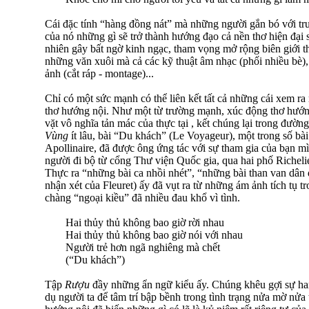
Cái đặc tính “hàng đồng nát” mà những người gắn bó với tru
của nó những gì sẽ trở thành hướng đạo cả nền thơ hiện đại 
nhiên gây bất ngờ kinh ngạc, tham vọng mở rộng biên giới t
những văn xuôi mà cả các kỹ thuật âm nhạc (phối nhiều bè), 
ảnh (cắt ráp - montage)...
Chỉ có một sức mạnh có thể liên kết tất cả những cái xem ra r
thơ hướng nội. Như một từ trường mạnh, xúc động thơ hướn
vặt vô nghĩa tản mác của thực tại , kết chúng lại trong đường
Vùng
ít lâu, bài “Du khách” (Le Voyageur), một trong số bài
Apollinaire, đã được ông ứng tác với sự tham gia của bạn mì
người đi bộ từ cổng Thư viện Quốc gia, qua hai phố Richel
Thực ra “những bài ca nhồi nhét”, “những bài than van dân
nhận xét của Fleuret) ấy đã vụt ra từ những ám ảnh tích tụ t
chàng “ngoại kiều” đã nhiều đau khổ vì tình.
Hai thủy thủ không bao giờ rời nhau
Hai thủy thủ không bao giờ nói với nhau
Người trẻ hơn ngã nghiêng mà chết
(“Du khách”)
Tập
Rượu
đầy những ẩn ngữ kiểu ấy. Chúng khêu gợi sự ham
dụ người ta để tâm trí bập bềnh trong tình trạng nửa mờ nử