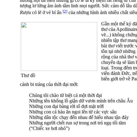
hướng nội đã biến những gì có lẽ là kỷ niệm rất riêng tư của
tượng lơ lửng ám ảnh tâm linh mọi người. Sức cám dỗ lâu dài
[2]
Rượu
có lẽ ở vẻ bí ẩn
của những hình ảnh nhiều chất siêu
Gần một thế kỷ đã 
thơ của Apollinair
vẽ...) không chứn
nhiên tập thơ man
bài thơ viết trước 
tồn tại nhờ những
rộng của nhà thơ v
chuyển dạ sẽ làm 
loại. Trong đêm t
viên đánh Đức, trê
Thư đồ
biên giới trở về P
cảnh bi tráng của thời đại mới:
Chúng tôi chào từ biệt cả một thời đại
Những tên khổng lồ giận dữ vươn mình trên châu Âu
Những con đại bàng rời tổ đợi mặt trờI
Những con cá háu ăn ngoi lên từ các vực sâu
Những dân tộc chạy đến nhau để hiểu nhau tận đáy
Những người chết run sợ trong nơi trú ngụ tối tăm
(“Chiếc xe hơi nhỏ”)