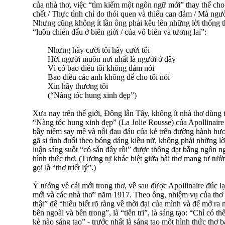
của nhà thơ, việc “tìm kiếm một ngôn ngữ mới” thay thế cho
chết / Thực tình chỉ do thói quen và thiếu can đảm / Mà ngư
Nhưng cũng không ít lần ông phải kêu lên những lời thống t
“luôn chiến đấu ở biên giới / của vô biên và tương lai”:
Nhưng hãy cười tôi hãy cười tôi
Hỡi người muôn nơi nhất là người ở đây
Vì có bao điều tôi không dám nói
Bao điều các anh không để cho tôi nói
Xin hãy thương tôi
(“Nàng tóc hung xinh đẹp”)
Xưa nay trên thế giới, Đông lẫn Tây, không ít nhà thơ dùng 
“Nàng tóc hung xinh đẹp” (La Jolie Rousse) của Apollinaire 
bầy niềm say mê và nỗi đau đáu của kẻ trên đường hành hươ
gã si tình đuổi theo bóng dáng kiều nữ, không phải những lờ
luận sáng suốt “có sẵn đây rồi” được thông đạt bằng ngôn 
hình thức thơ. (Tương tự khác biệt giữa bài thơ mang tư tưởn
gọi là “thơ triết lý”.)
Ý tưởng về cái mới trong thơ, về sau được Apollinaire đúc lạ
mới và các nhà thơ” năm 1917. Theo ông, nhiệm vụ của thơ l
thật” để “hiểu biết rõ ràng về thời đại của mình và để mở ra
bên ngoài và bên trong”, là “tiên tri”, là sáng tạo: “Chỉ có th
kẻ nào sáng tạo” - trước nhất là sáng tạo một hình thức thơ