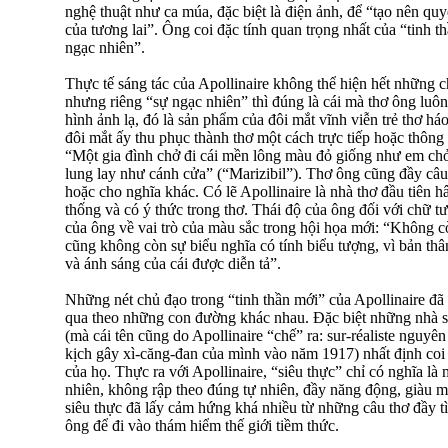
nghệ thuật như ca múa, đặc biệt là điện ảnh, để “tạo nên q
của tương lai”. Ông coi đặc tính quan trọng nhất của “tinh t
ngạc nhiên”.
Thực tế sáng tác của Apollinaire không thể hiện hết những c
nhưng riêng “sự ngạc nhiên” thì đúng là cái mà thơ ông luô
hình ảnh lạ, đó là sản phẩm của đôi mắt vĩnh viễn trẻ thơ háo
đôi mắt ấy thu phục thành thơ một cách trực tiếp hoặc thông
“Một gia đình chở đi cái mền lông màu đỏ giống như em chở
lung lay như cánh cửa” (“Marizibil”). Thơ ông cũng đầy câu
hoặc cho nghĩa khác. Có lẽ Apollinaire là nhà thơ đầu tiên 
thống và có ý thức trong thơ. Thái độ của ông đối với chữ 
của ông về vai trò của màu sắc trong hội họa mới: “Không cò
cũng không còn sự biểu nghĩa có tính biểu tượng, vì bản thâ
và ánh sáng của cái được diễn tả”.
Những nét chủ đạo trong “tinh thần mới” của Apollinaire đã 
qua theo những con đường khác nhau. Đặc biệt những nhà s
(mà cái tên cũng do Apollinaire “chế” ra: sur-réaliste nguyê
kịch gây xì-căng-đan của mình vào năm 1917) nhất định coi 
của họ. Thực ra với Apollinaire, “siêu thực” chỉ có nghĩa là 
nhiên, không rập theo đúng tự nhiên, đầy năng động, giàu 
siêu thực đã lấy cảm hứng khá nhiều từ những câu thơ đầy tìn
ông để đi vào thám hiểm thế giới tiềm thức.