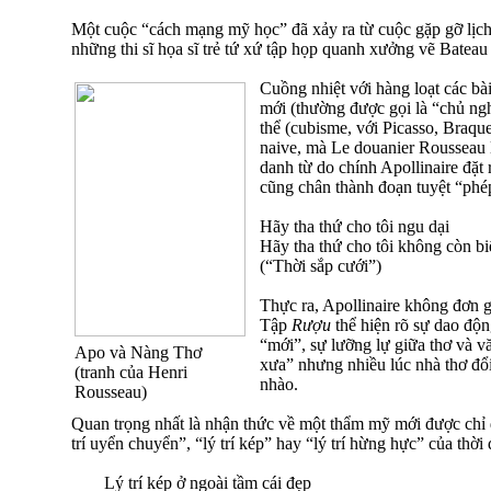
Một cuộc “cách mạng mỹ học” đã xảy ra từ cuộc gặp gỡ lịch 
những thi sĩ họa sĩ trẻ tứ xứ tập họp quanh xưởng vẽ Bateau 
Cuồng nhiệt với hàng loạt các bài
mới (thường được gọi là “chủ ngh
thể (cubisme, với Picasso, Braque
naive, mà Le douanier Rousseau l
danh từ do chính Apollinaire đặt r
cũng chân thành đoạn tuyệt “phé
Hãy tha thứ cho tôi ngu dại
Hãy tha thứ cho tôi không còn bi
(“Thời sắp cưới”)
Thực ra, Apollinaire không đơn 
Tập
Rượu
thể hiện rõ sự dao đ
“mới”, sự lưỡng lự giữa thơ và v
Apo và Nàng Thơ
xưa” nhưng nhiều lúc nhà thơ đổ
(tranh của Henri
nhào.
Rousseau)
Quan trọng nhất là nhận thức về một thẩm mỹ mới được chỉ đ
trí uyển chuyển”, “lý trí kép” hay “lý trí hừng hực” của thời
Lý trí kép ở ngoài tầm cái đẹp