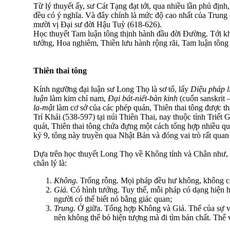
Từ lý thuyết ấy, sư Cát Tạng đạt tới, qua nhiều lần phủ định
đều có ý nghĩa. Và đây chính là mức độ cao nhất của Trung
mười vị Ðại sư đời Hậu Tuỳ (618-626).
Học thuyết Tam luận tông thịnh hành đầu đời Ðường. Tới kh
tướng, Hoa nghiêm, Thiền lưu hành rộng rãi, Tam luận tông
Thiên thai tông
Kính ngưỡng đại luận sư Long Thọ là sơ tổ, lấy
Diệu pháp l
luận
làm kim chỉ nam,
Ðại bát-niết-bàn kinh
(cuốn sanskrit 
la-mật
làm cơ sở của các phép quán, Thiên thai tông được th
Trí Khải (538-597) tại núi Thiên Thai, nay thuộc tỉnh Triết
quát, Thiên thai tông chứa đựng một cách tổng hợp nhiều qu
kỷ 9, tông này truyền qua Nhật Bản và đóng vai trò rất quan 
Dựa trên học thuyết Long Thọ về Không tính và Chân như, T
chân lý là:
Không.
Trống rỗng. Mọi pháp đều hư không, không có
Giả.
Có hình tướng. Tuy thế, mỗi pháp có dạng hiện hữ
người có thể biết nó bằng giác quan;
Trung.
Ở giữa. Tổng hợp Không và Giả. Thể của sự v
nên không thể bỏ hiện tượng mà đi tìm bản chất. Thể 