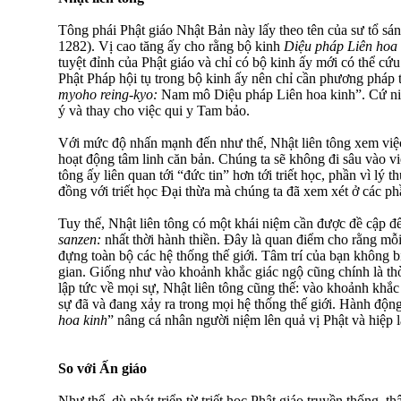
Tông phái Phật giáo Nhật Bản này lấy theo tên của sư tổ sán
1282). Vị cao tăng ấy cho rằng bộ kinh
Diệu pháp Liên hoa
tuyệt đỉnh của Phật giáo và chỉ có bộ kinh ấy mới có thể cứu
Phật Pháp hội tụ trong bộ kinh ấy nên chỉ cần phương pháp 
myoho reing-kyo:
Nam mô Diệu pháp Liên hoa kinh”. Cứ niệm
ý và thay cho việc qui y Tam bảo.
Với mức độ nhấn mạnh đến như thế, Nhật liên tông xem việc l
hoạt động tâm linh căn bản. Chúng ta sẽ không đi sâu vào vi
tông ấy liên quan tới “đức tin” hơn tới triết học, phần vì lý 
đồng với triết học Ðại thừa mà chúng ta đã xem xét ở các ph
Tuy thế, Nhật liên tông có một khái niệm cần được đề cập đ
sanzen:
nhất thời hành thiền. Ðây là quan điểm cho rằng mỗ
đựng toàn bộ các hệ thống thế giới. Tâm trí của bạn không bị
gian. Giống như vào khoảnh khắc giác ngộ cũng chính là thờ
lập tức về mọi sự, Nhật liên tông cũng thế: vào khoảnh khắc
sự đã và đang xảy ra trong mọi hệ thống thế giới. Hành độn
hoa kinh
” nâng cá nhân người niệm lên quả vị Phật và hiệp l
So với Ấn giáo
Như thế, dù phát triển từ triết học Phật giáo truyền thống, th