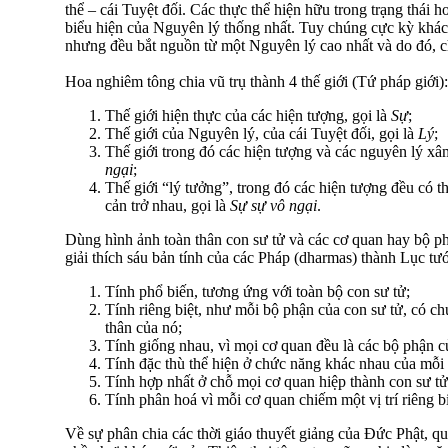
thể – cái Tuyệt đối. Các thực thể hiện hữu trong trạng thái 
biểu hiện của Nguyên lý thống nhất. Tuy chúng cực kỳ khác
nhưng đều bắt nguồn từ một Nguyên lý cao nhất và do đó, ch
Hoa nghiêm tông chia vũ trụ thành 4 thế giới (Tứ pháp giới):
Thế giới hiện thực của các hiện tượng, gọi là
Sự
;
Thế giới của Nguyên lý, của cái Tuyệt đối, gọi là
Lý
;
Thế giới trong đó các hiện tượng và các nguyên lý xâ
ngại
;
Thế giới “lý tưởng”, trong đó các hiện tượng đều có 
cản trở nhau, gọi là
Sự sự vô ngại
.
Dùng hình ảnh toàn thân con sư tử và các cơ quan hay bộ p
giải thích sáu bản tính của các Pháp (dharmas) thành Lục tư
Tính phổ biến, tương ứng với toàn bộ con sư tử;
Tính riêng biệt, như mỗi bộ phận của con sư tử, có ch
thân của nó;
Tính giống nhau, vì mọi cơ quan đều là các bộ phận c
Tính đặc thù thể hiện ở chức năng khác nhau của mỗi
Tính hợp nhất ở chỗ mọi cơ quan hiệp thành con sư tử
Tính phân hoá vì mỗi cơ quan chiếm một vị trí riêng bi
Về sự phân chia các thời giáo thuyết giảng của Ðức Phật, 