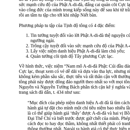
sức mạnh cứu độ của Phật A-di-đà, đấng cai quản cõi Cực lạ
vào công đức của mình trong kiếp sống này để sau khi từ trầ
rồi an tâm tu tập cho tới khi nhập Niết bàn.
Phương pháp tu tập của Tịnh độ tông có 4 đặc điểm:
Tin tưởng tuyệt đối vào lời Phật A-di-đà thệ nguyện c
ngưỡng ngài.
Trông cậy tuyệt đối vào sức mạnh cứu độ của Phật A-
Lấy việc niệm danh hiệu Phật A-di-đà làm chủ yếu;
Quán tưởng cõi tịnh độ Tây phương Cực lạc.
Về hình thức, việc niệm “Nam mô A-di-đà Phật: Cúi đầu đản
Cực lạc, thoạt xem có vẻ dễ dãi và dựa vào tha lực, nhưng n
không kém phần sâu sắc, thực tiễn và rất thân cận với thường
tông phái này được đông đảo người theo nhất so với mọi tông
Nguyên và Nguyễn Tường Bách phân tích cặn kẽ ý nghĩa và
trang sách đã dẫn, t. 434 như sau:
“Mục đích của phép niệm danh hiệu A-di đà là tìm các
hành giả tự đặt cho mình một chỉ tiêu niệm bao nhiêu 
là có thể giúp hành giả ‘thấy’ được A-di-đà và hai vị B
Ðại Thế Chí và biết trước được giờ chết của mình. Phé
cách đọc to hay đọc thầm, không nhất thiết phải có tran
thông thường nhất. Ngoài ra hành giả có thể thực hiện 