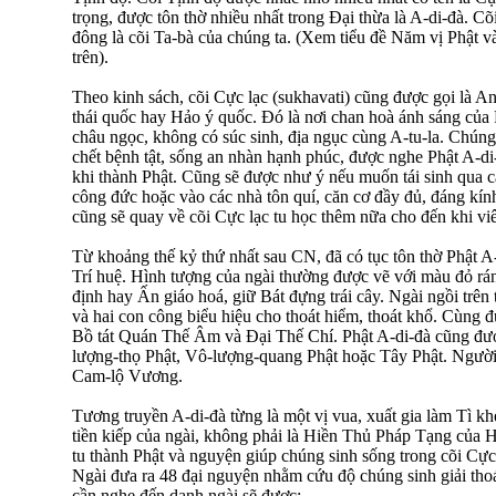
trọng, được tôn thờ nhiều nhất trong Ðại thừa là A-di-đà. 
đông là cõi Ta-bà của chúng ta. (Xem tiểu đề Năm vị Phật v
trên).
Theo kinh sách, cõi Cực lạc (sukhavati) cũng được gọi là 
thái quốc hay Hảo ý quốc. Ðó là nơi chan hoà ánh sáng của 
châu ngọc, không có súc sinh, địa ngục cùng A-tu-la. Chúng 
chết bệnh tật, sống an nhàn hạnh phúc, được nghe Phật A-di-
khi thành Phật. Cũng sẽ được như ý nếu muốn tái sinh qua cá
công đức hoặc vào các nhà tôn quí, căn cơ đầy đủ, đáng kí
cũng sẽ quay về cõi Cực lạc tu học thêm nữa cho đến khi vi
Từ khoảng thế kỷ thứ nhất sau CN, đã có tục tôn thờ Phật A
Trí huệ. Hình tượng của ngài thường được vẽ với màu đỏ ráng
định hay Ấn giáo hoá, giữ Bát đựng trái cây. Ngài ngồi trên 
và hai con công biểu hiệu cho thoát hiểm, thoát khổ. Cùng đ
Bồ tát Quán Thế Âm và Ðại Thế Chí. Phật A-di-đà cũng đư
lượng-thọ Phật, Vô-lượng-quang Phật hoặc Tây Phật. Người 
Cam-lộ Vương.
Tương truyền A-di-đà từng là một vị vua, xuất gia làm Tì k
tiền kiếp của ngài, không phải là Hiền Thủ Pháp Tạng của 
tu thành Phật và nguyện giúp chúng sinh sống trong cõi Cực
Ngài đưa ra 48 đại nguyện nhằm cứu độ chúng sinh giải thoát
cần nghe đến danh ngài sẽ được: