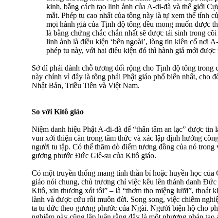
kinh, bằng cách tạo linh ảnh của A-di-đà và thế giới Cự
mắt. Phép tu cao nhất của tông này là tự xem thể tính c
mọi hành giả của Tịnh độ tông đều mong muốn được thấ
là bằng chứng chắc chắn nhất sẽ được tái sinh trong cõ
linh ảnh là điều kiện ‘bên ngoài’, lòng tin kiên cố nơi A
phép tu này, với hai điều kiện đó thì hành giả mới được 
Sở dĩ phải dành chỗ tương đối rộng cho Tịnh độ tông trong 
này chính vì đây là tông phái Phật giáo phổ biến nhất, cho đ
Nhật Bản, Triều Tiên và Việt Nam.
So với Kitô giáo
Niệm danh hiệu Phật A-đi-đà để “thân tâm an lạc” được tin l
vun xới thiện căn trong tâm thức và xác lập định hướng cô
người tu tập. Có thể thăm dò điểm tương đồng của nó trong
gương phước Ðức Giê-su của Kitô giáo.
Có một truyền thống mang tính thần bí hoặc huyền học của C
giáo nói chung, chủ trương chỉ việc kêu lên thánh danh Ðức
Kitô, xin thương xót tôi” – là “thơm tho miệng lưỡi”, thoát 
lành và được cứu rỗi muôn đời. Song song, việc chiêm nghi
ta tu đức theo gương phước của Ngài. Người biện hộ cho p
nghiệm này cũng lập luận rằng đây là một phương pháp tạo a