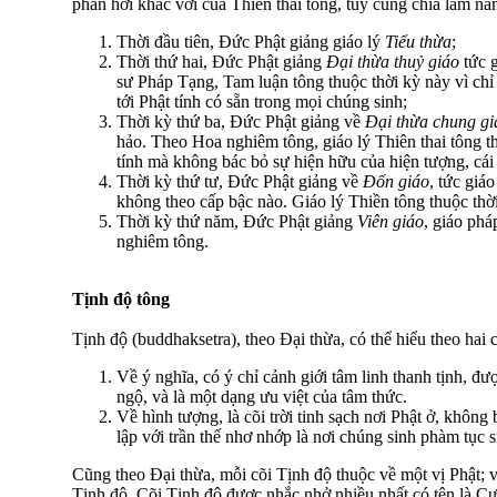
phần hơi khác với của Thiên thai tông, tuy cũng chia làm nă
Thời đầu tiên, Ðức Phật giảng giáo lý
Tiểu thừa
;
Thời thứ hai, Ðức Phật giảng
Ðại thừa thuỷ giáo
tức g
sư Pháp Tạng, Tam luận tông thuộc thời kỳ này vì chỉ
tới Phật tính có sẵn trong mọi chúng sinh;
Thời kỳ thứ ba, Ðức Phật giảng về
Ðại thừa chung gi
hảo. Theo Hoa nghiêm tông, giáo lý Thiên thai tông t
tính mà không bác bỏ sự hiện hữu của hiện tượng, cái
Thời kỳ thứ tư, Ðức Phật giảng về
Ðốn giáo
, tức giáo
không theo cấp bậc nào. Giáo lý Thiền tông thuộc thờ
Thời kỳ thứ năm, Ðức Phật giảng
Viên giáo
, giáo phá
nghiêm tông.
Tịnh độ tông
Tịnh độ (buddhaksetra), theo Ðại thừa, có thể hiểu theo hai 
Về ý nghĩa, có ý chỉ cảnh giới tâm linh thanh tịnh, đư
ngộ, và là một dạng ưu việt của tâm thức.
Về hình tượng, là cõi trời tinh sạch nơi Phật ở, không 
lập với trần thế nhơ nhớp là nơi chúng sinh phàm tục s
Cũng theo Ðại thừa, mỗi cõi Tịnh độ thuộc về một vị Phật; v
Tịnh độ. Cõi Tịnh độ được nhắc nhở nhiều nhất có tên là Cự