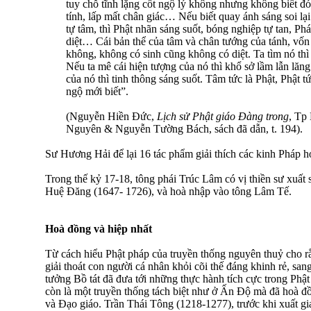
tuy chỗ tĩnh lặng cốt ngộ lý không nhưng không biết đó
tính, lấp mất chân giác… Nếu biết quay ánh sáng soi l
tự tâm, thì Phật nhãn sáng suốt, bóng nghiệp tự tan, Phá
diệt… Cái bản thể của tâm và chân tướng của tánh, vốn 
không, không có sinh cũng không có diệt. Ta tìm nó thì
Nếu ta mê cái hiện tượng của nó thì khổ sở lầm lẫn lăn
của nó thì tinh thông sáng suốt. Tâm tức là Phật, Phật 
ngộ mới biết”.
(Nguyễn Hiền Ðức,
Lịch sử Phật giáo Ðàng trong
, Tp
Nguyên & Nguyễn Tường Bách, sách đã dẫn, t. 194).
Sư Hương Hải để lại 16 tác phẩm giải thích các kinh Pháp 
Trong thế kỷ 17-18, tông phái Trúc Lâm có vị thiền sư xuất
Huệ Ðăng (1647- 1726), và hoà nhập vào tông Lâm Tế.
Hoà đồng và hiệp nhất
Từ cách hiểu Phật pháp của truyền thống nguyên thuỷ cho 
giải thoát con người cá nhân khỏi cõi thế đáng khinh rẻ, sang
tưởng Bồ tát đã đưa tới những thực hành tích cực trong Phậ
còn là một truyền thống tách biệt như ở Ấn Ðộ mà đã hoà đ
và Ðạo giáo. Trần Thái Tông (1218-1277), trước khi xuất gia