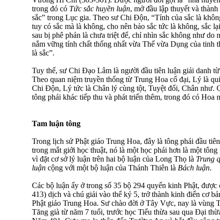
trong đó có
Tức sắc huyền luận
, mở đầu lập thuyết và thành
sắc” trong Lục gia. Theo sư Chi Ðộn, “Tính của sắc là khôn
tuy có sắc mà là không, cho nên bảo sắc tức là không, sắc 
sau bị phê phán là chưa triệt để, chỉ nhìn sắc không như do
nắm vững tính chất thống nhất vừa Thể vừa Dụng của tinh t
là sắc”.
Tuy thế, sư Chi Ðạo Lâm là người đầu tiên luận giải danh từ
Theo quan niệm truyền thống từ Trung Hoa cổ đại, Lý là qui 
Chi Ðộn, Lý tức là Chân lý cùng tột, Tuyệt đối, Chân như.
tông phái khác tiếp thu và phát triển thêm, trong đó có Hoa 
Tam luận tông
Trong lịch sử Phật giáo Trung Hoa, đây là tông phái đầu tiên 
trong mắt giới học thuật, nó là một học phái hơn là một tông
vì đặt cơ sở lý luận trên hai bộ luận của Long Thọ là
Trung q
luận
cộng với một bộ luận của Thánh Thiên là
Bách luận
.
Các bộ luận ấy ở trong số 35 bộ 294 quyển kinh Phật, được
413) dịch và chú giải vào thế kỷ 5, trở thành kinh điển cơ b
Phật giáo Trung Hoa. Sư chào đời ở Tây Vực, nay là vùng
Tăng già từ năm 7 tuổi, trước học Tiểu thừa sau qua Ðại thừ