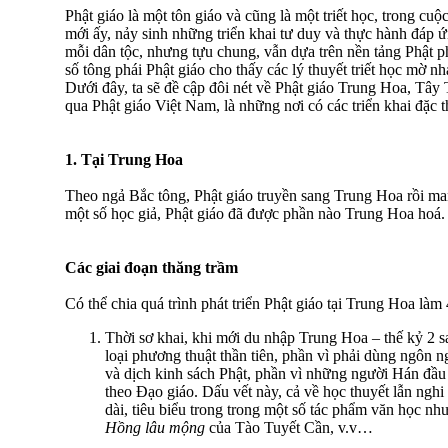
Phật giáo là một tôn giáo và cũng là một triết học, trong cu
mới ấy, nảy sinh những triển khai tư duy và thực hành đáp ứ
mỗi dân tộc, nhưng tựu chung, vẫn dựa trên nền tảng Phật p
số tông phái Phật giáo cho thấy các lý thuyết triết học mờ nh
Dưới đây, ta sẽ đề cập đôi nét về Phật giáo Trung Hoa, Tây
qua Phật giáo Việt Nam, là những nơi có các triển khai đặc t
1. Tại Trung Hoa
Theo ngả Bắc tông, Phật giáo truyền sang Trung Hoa rồi man
một số học giả, Phật giáo đã được phần nào Trung Hoa hoá.
Các giai đoạn thăng trầm
Có thể chia quá trình phát triển Phật giáo tại Trung Hoa làm 
Thời sơ khai, khi mới du nhập Trung Hoa – thế kỷ 2 
loại phương thuật thần tiên, phần vì phải dùng ngôn n
và dịch kinh sách Phật, phần vì những người Hán đầu 
theo Ðạo giáo. Dấu vết này, cả về học thuyết lẫn nghi
dài, tiêu biểu trong trong một số tác phẩm văn học nh
Hồng lâu mộng
của Tào Tuyết Cần, v.v…