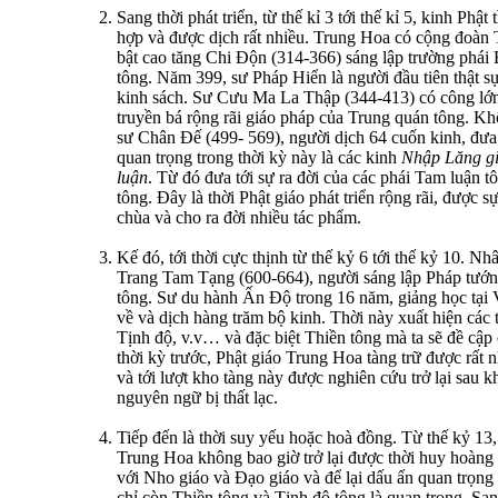
Sang thời phát triển, từ thế kỉ 3 tới thế kỉ 5, kinh Phậ
hợp và được dịch rất nhiều. Trung Hoa có cộng đoàn 
bật cao tăng Chi Ðộn (314-366) sáng lập trường phái B
tông. Năm 399, sư Pháp Hiển là người đầu tiên thật s
kinh sách. Sư Cưu Ma La Thập (344-413) có công lớn
truyền bá rộng rãi giáo pháp của Trung quán tông. Kh
sư Chân Ðế (499- 569), người dịch 64 cuốn kinh, đưa
quan trọng trong thời kỳ này là các kinh
Nhập Lăng gi
luận
. Từ đó đưa tới sự ra đời của các phái Tam luận t
tông. Ðây là thời Phật giáo phát triển rộng rãi, được s
chùa và cho ra đời nhiều tác phẩm.
Kế đó, tới thời cực thịnh từ thế kỷ 6 tới thế kỷ 10. Nh
Trang Tam Tạng (600-664), người sáng lập Pháp tướn
tông. Sư du hành Ấn Ðộ trong 16 năm, giảng học tại 
về và dịch hàng trăm bộ kinh. Thời này xuất hiện các
Tịnh độ, v.v… và đặc biệt Thiền tông mà ta sẽ đề cập 
thời kỳ trước, Phật giáo Trung Hoa tàng trữ được rất 
và tới lượt kho tàng này được nghiên cứu trở lại sau k
nguyên ngữ bị thất lạc.
Tiếp đến là thời suy yếu hoặc hoà đồng. Từ thế kỷ 13,
Trung Hoa không bao giờ trở lại được thời huy hoàng 
với Nho giáo và Ðạo giáo và để lại dấu ấn quan trọng
chỉ còn Thiền tông và Tịnh độ tông là quan trọng. Sa