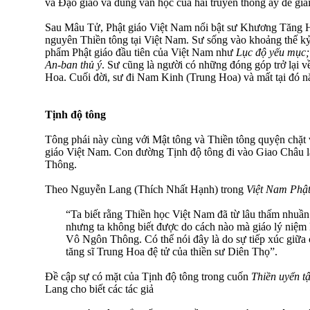
và Ðạo giáo và dùng văn học của hai truyền thống ấy để giải
Sau Mâu Tử, Phật giáo Việt Nam nổi bật sư Khương Tăng H
nguyên Thiền tông tại Việt Nam. Sư sống vào khoảng thế kỷ
phẩm Phật giáo đầu tiên của Việt Nam như
Lục độ yếu mục;
An-ban thủ ý
. Sư cũng là người có những đóng góp trở lại v
Hoa. Cuối đời, sư đi Nam Kinh (Trung Hoa) và mất tại đó 
Tịnh độ tông
Tông phái này cùng với Mật tông và Thiền tông quyện chặt 
giáo Việt Nam. Con đường Tịnh độ tông đi vào Giao Châu l
Thông.
Theo Nguyễn Lang (Thích Nhất Hạnh) trong
Việt Nam Phật
“Ta biết rằng Thiền học Việt Nam đã từ lâu thấm nhuần
nhưng ta không biết được do cách nào mà giáo lý niệm 
Vô Ngôn Thông. Có thể nói đây là do sự tiếp xúc giữa c
tăng sĩ Trung Hoa đệ tử của thiền sư Diên Thọ”.
Ðề cập sự có mặt của Tịnh độ tông trong cuốn
Thiền uyển t
Lang cho biết các tác giả