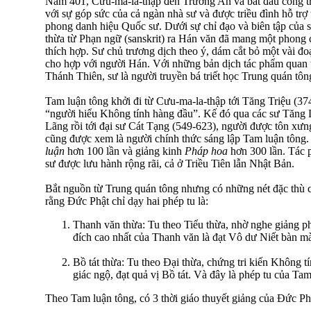
Năm 401, Cưu-ma-la-thập đến Trường An và bắt đầu công trì
với sự góp sức của cả ngàn nhà sư và được triều đình hỗ trợ
phong danh hiệu Quốc sư. Dưới sự chỉ đạo và biên tập của s
thừa từ Phạn ngữ (sanskrit) ra Hán văn đã mang một phong 
thích hợp. Sư chủ trương dịch theo ý, dám cắt bỏ một vài đ
cho hợp với người Hán. Với những bản dịch tác phẩm quan 
Thánh Thiên, sư là người truyền bá triết học Trung quán tôn
Tam luận tông khởi đi từ Cưu-ma-la-thập tới Tăng Triệu (374-
“người hiểu Không tính hàng đầu”. Kế đó qua các sư Tăng
Lãng rồi tới đại sư Cát Tạng (549-623), người được tôn xưn
cũng được xem là người chính thức sáng lập Tam luận tông.
luận
hơn 100 lần và giảng kinh
Pháp hoa
hơn 300 lần. Tác
sư được lưu hành rộng rãi, cả ở Triều Tiên lẫn Nhật Bản.
Bắt nguồn từ Trung quán tông nhưng có những nét đặc thù 
rằng Ðức Phật chỉ dạy hai phép tu là:
Thanh văn thừa: Tu theo Tiểu thừa, nhờ nghe giảng 
đích cao nhất của Thanh văn là đạt Vô dư Niết bàn mà
Bồ tát thừa: Tu theo Ðại thừa, chứng tri kiến Không tí
giác ngộ, đạt quả vị Bồ tát. Và đây là phép tu của Tam
Theo Tam luận tông, có 3 thời giáo thuyết giảng của Ðức Ph