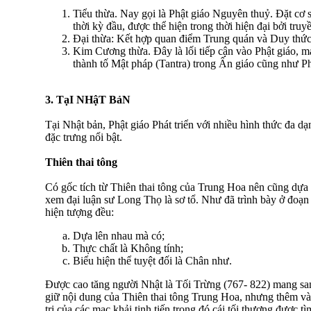
Tiểu thừa. Nay gọi là Phật giáo Nguyên thuỷ. Ðặt cơ s
thời kỳ đầu, được thể hiện trong thời hiện đại bởi tru
Ðại thừa: Kết hợp quan điểm Trung quán và Duy thức
Kim Cương thừa. Ðây là lối tiếp cận vào Phật giáo, m
thành tố Mật pháp (Tantra) trong Ấn giáo cũng như Ph
3. TạI NHậT BảN
Tại Nhật bản, Phật giáo Phát triển với nhiều hình thức đa d
đặc trưng nổi bật.
Thiên thai tông
Có gốc tích từ Thiên thai tông của Trung Hoa nên cũng dựa
xem đại luận sư Long Thọ là sơ tổ. Như đã trình bày ở đoạn 
hiện tượng đều:
Dựa lên nhau mà có;
Thực chất là Không tính;
Biểu hiện thể tuyệt đối là Chân như.
Ðược cao tăng người Nhật là Tối Trừng (767- 822) mang san
giữ nội dung của Thiên thai tông Trung Hoa, nhưng thêm v
trị của các mạc khải tinh tiến trong đó cái tối thượng được t