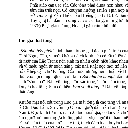
Phật giáo càng sa sút. Các tông phái dung hợp nhau và
tâm của triết học. Có khuynh hướng Thiền Tịnh hợp 
với cao tăng Vân Thê Châu Hoằng (1535-1615). Sau đó
Tây tạng bắt đầu lan sang và có tác động, nhưng tới
1976) Phật giáo Trung Hoa lại gặp cơn khốn đốn.
Lục gia thất tông
“
Sáu nhà bảy phái
” hình thành trong giai đoạn phát triển củ
Thời Nguỵ Tấn, vì mới khởi sự dịch kinh nên có rất nhiều 
từ ngữ của Lão Trang nên sinh ra nhiều cách hiểu khác nha
và vì thiếu ngôn từ thích đáng, các nhà Phật học thời đó liề
nó để tiếp cận chữ Không. Còn nữa, những tranh luận về H
đưa vào nội dung nghiên cứu kinh
Bát nhã ba la mật
, dẫn t
sinh “sáu nhà”: Bản vô tông, Tức sắc tông, Thức hàm tông,
Duyên hội tông. Sau có thêm
Bản vô dị tông
từ Bản vô tông 
thất tông.
Khuôn mặt nổi bật trong Lục gia thất tông là cao tăng và nh
là Chi Ðạo Lâm. Sư vốn họ Quan, người đất Trần Lưu (nay 
Nam). Ðọc kinh từ nhỏ, năm 25 tuổi xuất gia, có tài viết ch
Có người nói nuôi ngựa không phải là việc người tu hành n
cái vẻ thần tuấn của nó”. Hay thơ, thích đàm luận huyền học
Vương Hi Chi (303-361). Ðược người đời gọi là “nhà huyền 