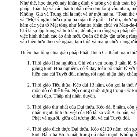
Như thế, học thuyết này khẳng định ý tưởng về tính toàn bộ
pháp. Toàn bộ và các thành phần đều đan lồng vào nhau; mỗ
Không, Giả và Trung chỉ là một và từ một mà ra. “Toàn thể v
và “Một ý nghĩ chứa đựng ba ngàn thế giới”. Từ đó, phương
hàm các yếu tố Mật tông như Mantra (thần chú) và Man-đa-l
Chỉ là sự tập trung và tĩnh tâm, để nhận ra rằng vạn pháp đ
việc hình thành các ảo ảnh mới. Quán để thấy tận tường rằ
vẫn hiện hữu theo vẻ ngoài, tạm thời và mang chức năng ước
Thiên thai tông chia giáo pháp Phật Thích Ca thành năm thời
Thời giáo Hoa nghiêm. Chỉ vỏn vẹn trong 3 tuần lễ. S
giảng kinh Hoa nghiêm, có ý dạy toàn bộ chân lý với ý
hiện của cái Tuyệt đối, nhưng rồi ngài nhận thấy chẳ
Thời giáo Tiểu thừa. Kéo dài 13 năm, còn gọi là thời
môn đồ có thể hiểu. Nội dung chứa đựng trong các k
chính đạo, Thập nhị nhân duyên.
Thời giáo thứ nhất của Ðại thừa. Kéo dài 8 năm, còn 
nhấn mạnh tính ưu việt của Bồ tát so với A-la-hán, và
Phật và người, giữa cái tương đối và cái Tuyệt đối.
Thời giáo đích thực Ðại thừa. Kéo dài 20 năm, còn gọi
kinh Bát-nhã Ba-la-mật, trong đó nhấn mạnh Không tín