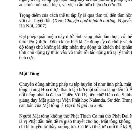
ác chờ chực xuất hiện, và viện cầu hữu hiệu ơn cứu độ.
Trọng điểm của cách thế tu tập ấy là qua tâm trí, đến tâm hồn
với cái Tuyệt đối. (Xem
Chuyện người hành hương
, Nguyễn
Hà Nội, 2007).
Ðặt phép quán niệm này dưới ánh sáng phân tâm học, có thể
thức lên ý thức. Ðiểm khác biệt là tác động ấy có chủ ý và d
độ tông) chứ không là tiếp nhận thụ động từ khách thể (phâ
tính chủ động (ý thức vào vô thức rồi tác động trở lại ý thức
tích cực.
Mật Tông
Chuyên dùng những phép tu tập huyền bí như linh phù, mật 
tông Trung Hoa được thành lập bởi một số cao tăng đến từ 
nổi tiếng nhất là đại sư Thiện Vô Uý, tên chữ Hán của Subh
giảng dạy Mật giáo tại Viện Phật học Nalanda. Sư đến Tru
căn bản của Mật tông là
Ðại tì lô giá na kinh
.
Người Mật tông không thờ Phật Thích Ca mà thờ Phật Ðại N
là vị Phật đầu tiên đề ra giáo thuyết cho họ. Mật tông không
chỉ bí truyền từ thầy xuống trò. Có lẽ vì thế, từ cuối thế k