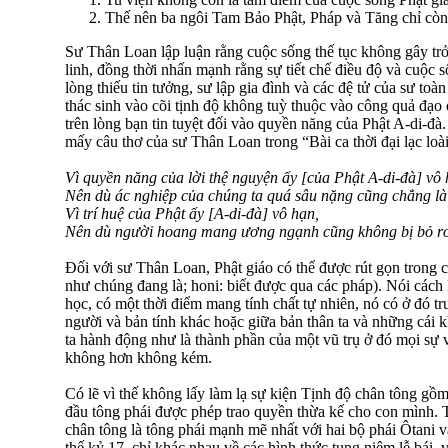
Thế nên ba ngôi Tam Bảo Phật, Pháp và Tăng chỉ còn
Sư Thân Loan lập luận rằng cuộc sống thế tục không gây trở 
linh, đồng thời nhấn mạnh rằng sự tiết chế điều độ và cuộc s
lòng thiếu tin tưởng, sư lập gia đình và các đệ tử của sư toà
thác sinh vào cõi tịnh độ không tuỳ thuộc vào công quả đạo
trên lòng bạn tin tuyệt đối vào quyền năng của Phật A-di-đà.
mấy câu thơ của sư Thân Loan trong “Bài ca thời đại lạc loài
Vì quyền năng của lời thệ nguyện ấy [của Phật A-di-đà] vô 
Nên dù ác nghiệp của chúng ta quá sâu nặng cũng chẳng là
Vì trí huệ của Phật ấy [A-di-đà] vô hạn,
Nên dù người hoang mang ương ngạnh cũng không bị bỏ rơ
Ðối với sư Thân Loan, Phật giáo có thể được rút gọn trong 
như chúng đang là; honi: biết được qua các pháp). Nói cách k
học, có một thời điểm mang tính chất tự nhiên, nó có ở đó t
người và bản tính khác hoặc giữa bản thân ta và những cái khá
ta hành động như là thành phần của một vũ trụ ở đó mọi sự 
không hơn không kém.
Có lẽ vì thế không lấy làm lạ sự kiện Tịnh độ chân tông gồm 
đầu tông phái được phép trao quyền thừa kế cho con mình. 
chân tông là tông phái mạnh mẽ nhất với hai bộ phái Ôtani v
thế kỷ 17, chỉ khác nhau về các hình thức tụng niệm lễ bái, 