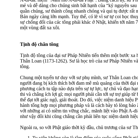
mẻ và dễ dàng cho chúng sinh bất hạnh của “kỷ nguyên sau
quần chúng, sư thành công nhanh chóng và qui tụ được rất n
Bản ngày càng lớn mạnh. Tuy thế, có lẽ vì sư tự coi học thu
sự chống đối của các tông phái khác ở Nhật, khiến tới năm 74
một vùng đất xa xôi.
Tịnh độ chân tông
Tịnh độ tông của đại sư Pháp Nhiên tiến thêm một bước xa 
Thân Loan (1173-1262). Sư là học trò của sư Pháp Nhiên và
tông.
Chung một tuyến tư duy với sư phụ mình, sư Thân Loan cho 
người đang bị kích thích bởi đam mê mù quáng của thời đại 
phương cách tu tập nào dựa trên sự tự lực, tự chủ và đạo hạnh
thi và chẳng ích lợi gì; mọi người phải cần tới sự trợ giúp t
thể đạt tới giác ngộ, giải thoát. Do đó, việc niệm danh hiệu
hành tổng hợp mọi phương pháp và là cách bày tỏ lòng báo â
với những ai có niềm tin vững chắc, mãnh liệt vào Phật A-di-
như vậy đôi khi cũng chẳng cần phải liên tục niệm danh hiệu
Ngoài ra, so với Phật giáo thời kỳ đầu, chủ trương của sư T
Tu viện không còn là tâm điểm của cuộc sống Phật gi