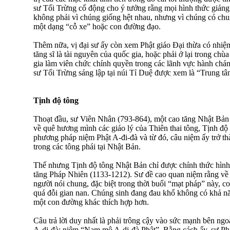
sư Tối Trừng cổ động cho ý tưởng rằng mọi hình thức giảng 
không phải vì chúng giống hệt nhau, nhưng vì chúng có chun
một dạng “cỗ xe” hoặc con đường đạo.
Thêm nữa, vị đại sư ấy còn xem Phật giáo Ðại thừa có nhiệ
tăng sĩ là tài nguyên của quốc gia, hoặc phải ở lại trong ch
gia làm viên chức chính quyền trong các lãnh vực hành chánh
sư Tối Trừng sáng lập tại núi Tỉ Duệ được xem là “Trung tâ
Tịnh độ tông
Thoạt đầu, sư Viên Nhân (793-864), một cao tăng Nhật Bản
về quê hương mình các giáo lý của Thiên thai tông, Tịnh độ
phương pháp niệm Phật A-đi-đà và từ đó, câu niệm ấy trở th
trong các tông phái tại Nhật Bản.
Thế nhưng Tịnh độ tông Nhật Bản chỉ được chính thức hình 
tăng Pháp Nhiên (1133-1212). Sư đề cao quan niệm rằng về m
người nói chung, đặc biệt trong thời buổi “mạt pháp” này, co
quá đỗi gian nan. Chúng sinh đang đau khổ không có khả nă
một con đường khác thích hợp hơn.
Câu trả lời duy nhất là phải trông cậy vào sức mạnh bên ngoà
A-di-đà: niệm “Nam mô A-di-đà Phật”. Bằng cách ấy, sư P