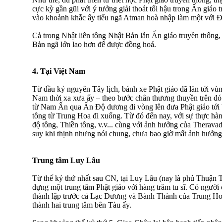
cực kỳ gần gũi với ý tưởng giải thoát tối hậu trong Ấn giáo
vào khoảnh khắc ấy tiểu ngã Atman hoà nhập làm một với 
Cả trong Nhật liên tông Nhật Bản lẫn Ấn giáo truyền thống,
Bản ngã lớn lao hơn để được đồng hoá.
4. Tại Việt Nam
Từ đầu kỷ nguyên Tây lịch, bánh xe Phật giáo đã lăn tới vù
Nam thời xa xưa ấy – theo bước chân thương thuyền trên đ
từ Nam Ấn qua Ấn Ðộ dương đi vòng lên đưa Phật giáo tới
tông từ Trung Hoa đi xuống. Từ đó đến nay, với sự thực hàn
độ tông, Thiền tông, v.v... cùng với ảnh hưởng của Therava
suy khi thịnh nhưng nói chung, chưa bao giờ mất ảnh hưởng
Trung tâm Luy Lâu
Từ thế kỷ thứ nhất sau CN, tại Luy Lâu (nay là phủ Thuận 
dựng một trung tâm Phật giáo với hàng trăm tu sĩ. Có ngườ
thành lập trước cả Lạc Dương và Bành Thành của Trung Hoa
thành hai trung tâm bên Tàu ấy.