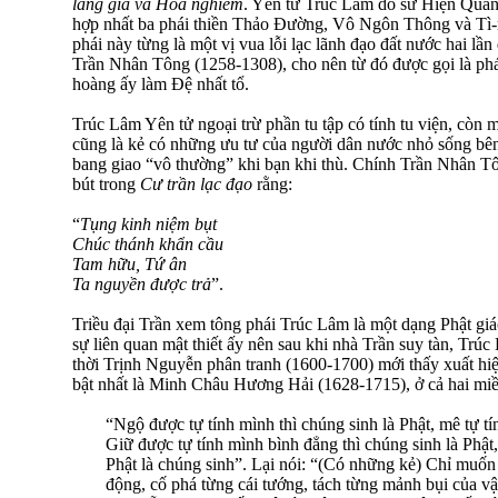
lăng già và Hoa nghiêm
. Yên tử Trúc Lâm do sư Hiện Quan
hợp nhất ba phái thiền Thảo Ðường, Vô Ngôn Thông và Tì-n
phái này từng là một vị vua lỗi lạc lãnh đạo đất nước hai l
Trần Nhân Tông (1258-1308), cho nên từ đó được gọi là phá
hoàng ấy làm Ðệ nhất tổ.
Trúc Lâm Yên tử ngoại trừ phần tu tập có tính tu viện, còn 
cũng là kẻ có những ưu tư của người dân nước nhỏ sống bên
bang giao “vô thường” khi bạn khi thù. Chính Trần Nhân T
bút trong
Cư trần lạc đạo
rằng:
“
Tụng kinh niệm bụt
Chúc thánh khẩn cầu
Tam hữu, Tứ ân
Ta nguyền được trả
”.
Triều đại Trần xem tông phái Trúc Lâm là một dạng Phật giá
sự liên quan mật thiết ấy nên sau khi nhà Trần suy tàn, Trú
thời Trịnh Nguyễn phân tranh (1600-1700) mới thấy xuất hiệ
bật nhất là Minh Châu Hương Hải (1628-1715), ở cả hai mi
“Ngộ được tự tính mình thì chúng sinh là Phật, mê tự tí
Giữ được tự tính mình bình đẳng thì chúng sinh là Phật,
Phật là chúng sinh”. Lại nói: “(Có những kẻ) Chỉ muốn
động, cố phá từng cái tướng, tách từng mảnh bụi của vật