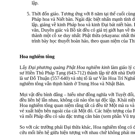
lập.
Thời đốn giáo. Tương ứng với 8 năm tại thế cuối cùng
Pháp hoa và Niết bàn. Ngài đặc biệt nhấn mạnh tính đ
lập, giảng về kinh Pháp hoa và kinh Ðại bát niết bàn.
văn, Duyên giác và Bồ tát đều có giá trị giới hạn về t
thành một cỗ xe duy nhất: Phật thừa (ekayana: nhất th
trình bày học thuyết hoàn hảo, theo quan niệm của Thi
Hoa nghiêm tông
Lấy
Ðại phương quảng Phật Hoa nghiêm kinh
làm giáo lý 
sư Hiền Thủ Pháp Tạng (643-712) thành lập từ đời nhà Đườn
là sư Ðỗ Thuận (557-640) và nhị tổ là sư Vân Hoa Trí Ngh
nghiêm tông vẫn thịnh hành ở Trung Hoa và Nhật Bản.
Mọi vật đều bình đẳng – hiểu như đồng nghĩa với Tuyệt đối, 
đều liên hệ lẫn nhau, không cái nào tồn tại độc lập. Khái niệ
Hoa nghiêm tông quan niệm rằng tất cả đều từ Một mà ra và
vẻ xuất hiện bên ngoài của cái Một đó. Các hiện tượng của P
và mỗi Pháp đều có sáu đặc trưng căn bản (xem phần Vũ trụ
So với các trường phái Ðại thừa khác, Hoa nghiêm tông có đ
cứu mối liên hệ giữa hiện tượng với nhau chứ không phải mố