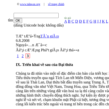
©
www.talawas.org
|
về trang chính
tác giả:
tìm
A
B
C
D
Đ
E
F
G
H
I
J
K
L
(dùng Unicode hoặc không dấu)
TÆ° tÆ°á»Ÿng
TÃ´n giÃ¡o
6.8.2008
Nguyá»…n Æ¯á»›c
Ãáº¡i cÆ°Æ¡ng Pháº­t giÃ¡o Ãáº¡i thá»«a
1
2
3
IX. Triển khai về sau của Ðại thừa
Chúng ta đã nhìn vào một số đặc điểm căn bản của triết học
Tiểu thừa truyền qua ngả Tích Lan tới Miến Ðiện, vương qu
về sau là Thái Lan, Ðại thừa bắt đầu truyền sang Trung Á, 
đông đồng văn như Việt Nam, Trung Hoa, qua Triều Tiên t
càng lăn trên những vùng đất văn hoá xa lạ thì càng cuộn v
những hình thức chuyển động thích nghi. Sự kiện ấy được ph
nghi lễ và nét vẽ, chạm khuôn mặt Phật cá biệt, tương ứng v
cùng lối kiến trúc bên ngoài và trang trí bên trong các đền c