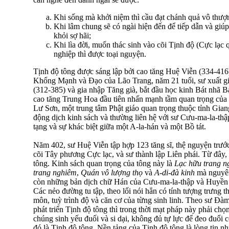
Khi sống mà khởi niệm thì cầu đạt chánh quả vô thượ
Khi lâm chung sẽ có ngài hiện đến để tiếp dẫn và gi
khỏi sợ hãi;
Khi lìa đời, muốn thác sinh vào cõi Tịnh độ (Cực lạc q
nghiệp thì được toại nguyện.
Tịnh độ tông được sáng lập bởi cao tăng Huệ Viễn (334-416
Khổng Mạnh và Ðạo của Lão Trang, năm 21 tuổi, sư xuất gi
(312-385) và gia nhập Tăng già, bắt đầu học kinh Bát nhã B
cao tăng Trung Hoa đầu tiên nhấn mạnh tầm quan trọng của p
Lư Sơn, một trung tâm Phật giáo quan trọng thuộc tỉnh Gia
động dịch kinh sách và thường liên hệ với sư Cưu-ma-la-thậ
tạng và sự khác biệt giữa một A-la-hán và một Bồ tát.
Năm 402, sư Huệ Viễn tập hợp 123 tăng sĩ, thệ nguyện trước
cõi Tây phương Cực lạc, và sư thành lập Liên phái. Từ đây,
tông. Kinh sách quan trọng của tông này là
Lạc hữu trang n
trang nghiêm
,
Quán vô lượng thọ
và
A-di-đà kinh
mà nguyên 
còn những bản dịch chữ Hán của Cưu-ma-la-thập và Huyền
Các nẻo đường tu tập, theo lối nói hẳn có tính tượng trưng t
môn, tuỳ trình độ và căn cơ của từng sinh linh. Theo sư Ðà
phát triển Tịnh độ tông thì trong thời mạt pháp này phải ch
chúng sinh yếu đuối và si dại, không đủ tự lực để đeo đuổi 
đó là Tịnh độ tông. Nền tảng của Tịnh độ tông là lòng tin nh