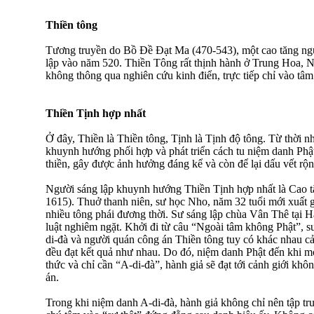
Thiền tông
Tương truyền do Bồ Ðề Ðạt Ma (470-543), một cao tăng n
lập vào năm 520. Thiền Tông rất thịnh hành ở Trung Hoa, 
không thông qua nghiên cứu kinh điển, trực tiếp chỉ vào tâm
Thiền Tịnh hợp nhất
Ở đây, Thiền là Thiền tông, Tịnh là Tịnh độ tông. Từ thời 
khuynh hướng phối hợp và phát triển cách tu niệm danh Ph
thiền, gây được ảnh hưởng đáng kể và còn để lại dấu vết rộng
Người sáng lập khuynh hướng Thiền Tịnh hợp nhất là Cao
1615). Thuở thanh niên, sư học Nho, năm 32 tuổi mới xuất g
nhiều tông phái đương thời. Sư sáng lập chùa Vân Thê tại Hà
luật nghiêm ngặt. Khởi đi từ câu “Ngoài tâm không Phật”, 
di-đà và người quán công án Thiền tông tuy có khác nhau cả
đều đạt kết quả như nhau. Do đó, niệm danh Phật đến khi m
thức và chỉ cần “A-di-đà”, hành giả sẽ đạt tới cảnh giới khôn
án.
Trong khi niệm danh A-di-đà, hành giả không chỉ nên tập tr