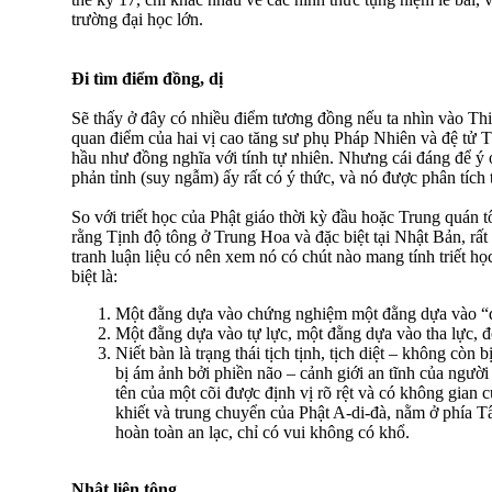
trường đại học lớn.
Ði tìm điểm đồng, dị
Sẽ thấy ở đây có nhiều điểm tương đồng nếu ta nhìn vào Th
quan điểm của hai vị cao tăng sư phụ Pháp Nhiên và đệ tử T
hầu như đồng nghĩa với tính tự nhiên. Nhưng cái đáng để ý 
phản tỉnh (suy ngẫm) ấy rất có ý thức, và nó được phân tích 
So với triết học của Phật giáo thời kỳ đầu hoặc Trung quán t
rằng Tịnh độ tông ở Trung Hoa và đặc biệt tại Nhật Bản, rất
tranh luận liệu có nên xem nó có chút nào mang tính triết h
biệt là:
Một đằng dựa vào chứng nghiệm một đằng dựa vào “đ
Một đằng dựa vào tự lực, một đằng dựa vào tha lực, để
Niết bàn là trạng thái tịch tịnh, tịch diệt – không còn 
bị ám ảnh bởi phiền não – cảnh giới an tĩnh của người
tên của một cõi được định vị rõ rệt và có không gian c
khiết và trung chuyển của Phật A-di-đà, nằm ở phía Tâ
hoàn toàn an lạc, chỉ có vui không có khổ.
Nhật liên tông