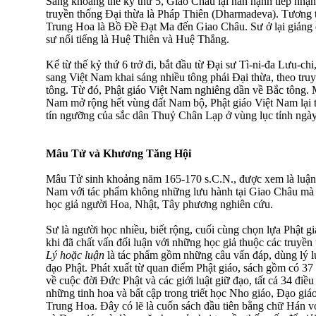
Sang khoảng thế kỷ thứ 5, Giao Châu lại hân hạnh tiếp nhận
truyền thống Ðại thừa là Pháp Thiên (Dharmadeva). Tương t
Trung Hoa là Bồ Ðề Ðạt Ma đến Giao Châu. Sư ở lại giảng dạ
sư nổi tiếng là Huệ Thiên và Huệ Thắng.
Kể từ thế kỷ thứ 6 trở đi, bắt đầu từ Ðại sư Tì-ni-đa Lưu-ch
sang Việt Nam khai sáng nhiều tông phái Ðại thừa, theo tru
tông. Từ đó, Phật giáo Việt Nam nghiêng dần về Bắc tông. Mã
Nam mở rộng hết vùng đất Nam bộ, Phật giáo Việt Nam lại 
tín ngưỡng của sắc dân Thuỷ Chân Lạp ở vùng lục tỉnh ngày
Mâu Tử và Khương Tăng Hội
Mâu Tử sinh khoảng năm 165-170 s.C.N., được xem là luận s
Nam với tác phẩm không những lưu hành tại Giao Châu mà 
học giả người Hoa, Nhật, Tây phương nghiên cứu.
Sư là người học nhiều, biết rộng, cuối cùng chọn lựa Phật gi
khi đã chất vấn đối luận với những học giả thuộc các truyền
Lý hoặc luận
là tác phẩm gồm những câu vấn đáp, dùng lý l
đạo Phật. Phát xuất từ quan điểm Phật giáo, sách gồm có 37 
về cuộc đời Ðức Phật và các giới luật giữ đạo, tất cả 34 điề
những tinh hoa và bất cập trong triết học Nho giáo, Ðạo giá
Trung Hoa. Ðây có lẽ là cuốn sách đầu tiên bằng chữ Hán v