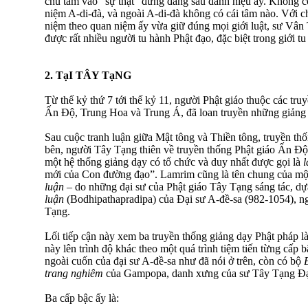
chú tâm vào “sự thật” đứng đằng sau danh hiệu ấy. Không c
niệm A-di-đà, và ngoài A-di-đà không có cái tâm nào. Với 
niệm theo quan niệm ấy vừa giữ đúng mọi giới luật, sư Vâ
được rất nhiều người tu hành Phật đạo, đặc biệt trong giới tu 
2. TạI TÂY TạNG
Từ thế kỷ thứ 7 tới thế kỷ 11, người Phật giáo thuộc các tru
Ấn Ðộ, Trung Hoa và Trung Á, đã loan truyền những giảng 
Sau cuộc tranh luận giữa Mật tông và Thiền tông, truyền th
bên, người Tây Tạng thiên về truyền thống Phật giáo Ấn Ðộ. 
một hệ thống giảng dạy có tổ chức và duy nhất được gọi là
mới của Con đường đạo”. Lamrim cũng là tên chung của mộ
luận
– do những đại sư của Phật giáo Tây Tạng sáng tác, d
luận
(Bodhipathapradipa) của Ðại sư A-đề-sa (982-1054), n
Tạng.
Lối tiếp cận này xem ba truyền thống giảng dạy Phật pháp là 
này lên trình độ khác theo một quá trình tiệm tiến từng cấp 
ngoài cuốn của đại sư A-đề-sa như đã nói ở trên, còn có bộ
trang nghiêm
của Gampopa, danh xưng của sư Tây Tạng Ðạt
Ba cấp bậc ấy là: