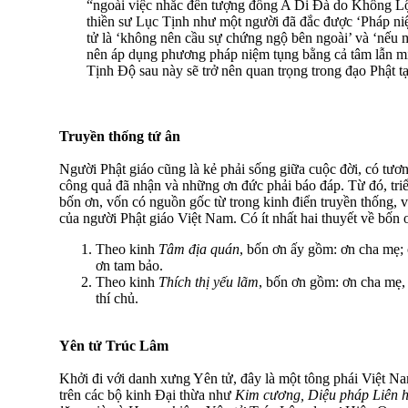
“ngoài việc nhắc đến tượng đồng A Di Ðà do Không Lộ 
thiền sư Lục Tịnh như một người đã đắc được ‘Pháp ni
tử là ‘không nên cầu sự chứng ngộ bên ngoài’ và ‘nếu mu
nên áp dụng phương pháp niệm tụng bằng cả tâm lẫn mi
Tịnh Ðộ sau này sẽ trở nên quan trọng trong đạo Phật t
Truyền thống tứ ân
Người Phật giáo cũng là kẻ phải sống giữa cuộc đời, có tươn
công quả đã nhận và những ơn đức phải báo đáp. Từ đó, tri
bốn ơn, vốn có nguồn gốc từ trong kinh điển truyền thống, 
của người Phật giáo Việt Nam. Có ít nhất hai thuyết về bốn 
Theo kinh
Tâm địa quán
, bốn ơn ấy gồm: ơn cha mẹ;
ơn tam bảo.
Theo kinh
Thích thị yếu lãm
, bốn ơn gồm: ơn cha mẹ,
thí chủ.
Yên tử Trúc Lâm
Khởi đi với danh xưng Yên tử, đây là một tông phái Việt Nam
trên các bộ kinh Ðại thừa như
Kim cương, Diệu pháp Liên h