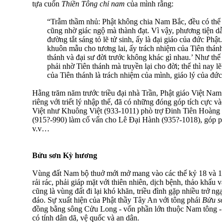
tựa cuốn
Thiền Tông chỉ nam
của mình rằng:
“Trẫm thầm nhủ: Phật không chia Nam Bắc, đều có thể tu
cũng nhờ giác ngộ mà thành đạt. Vì vậy, phương tiện 
đường tắt sáng tỏ lẽ tử sinh, ấy là đại giáo của đức Phậ
khuôn mẫu cho tương lai, ấy trách nhiệm của Tiên thánh
thánh và đại sư đời trước không khác gì nhau.’ Như thế 
phải nhờ Tiên thánh mà truyền lại cho đời; thế thì nay 
của Tiên thánh là trách nhiệm của mình, giáo lý của đức 
Hằng trăm năm trước triều đại nhà Trần, Phật giáo Việt Nam 
riêng với triết lý nhập thế, đã có những đóng góp tích cực v
Việt như Khuông Việt (933-1011) phò trợ Ðinh Tiên Hoàng
(915?-990) làm cố vấn cho Lê Ðại Hành (935?-1018), góp p
v.v…
Bửu sơn Kỳ hương
Vùng đất Nam bộ thuở mới mở mang vào các thế kỷ 18 và 19
rải rác, phải giáp mặt với thiên nhiên, dịch bệnh, thảo khấu
cũng là vùng đất đi lại khó khăn, triều đình gặp nhiều trở ng
đáo. Sự xuất hiện của Phật thầy Tây An với tông phái
Bửu s
đồng bằng sông Cửu Long - vốn phần lớn thuộc Nam tông - 
có tính dân dã, vệ quốc và an dân.