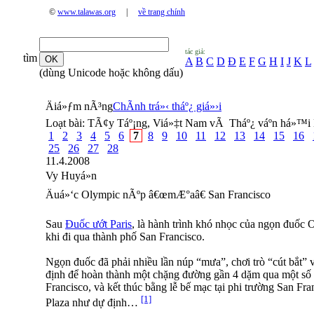
©
www.talawas.org
|
về trang chính
tác giả:
tìm
A
B
C
D
Đ
E
F
G
H
I
J
K
L
(dùng Unicode hoặc không dấu)
Äiá»ƒm nÃ³ng
ChÃ­nh trá»‹ tháº¿ giá»›i
Loạt bài:
TÃ¢y Táº¡ng, Viá»‡t Nam vÃ Tháº¿ váº­n há»™i 
1
2
3
4
5
6
7
8
9
10
11
12
13
14
15
16
25
26
27
28
11.4.2008
Vy Huyá»n
Äuá»‘c Olympic nÃºp â€œmÆ°aâ€ San Francisco
Sau
Đuốc ướt Paris
, là hành trình khó nhọc của ngọn đuốc O
khi đi qua thành phố San Francisco.
Ngọn đuốc đã phải nhiều lần núp “mưa”, chơi trò “cút bắt” v
định để hoàn thành một chặng đường gần 4 dặm qua một số
Francisco, và kết thúc bằng lễ bế mạc tại phi trường San Fra
[1]
Plaza như dự định…