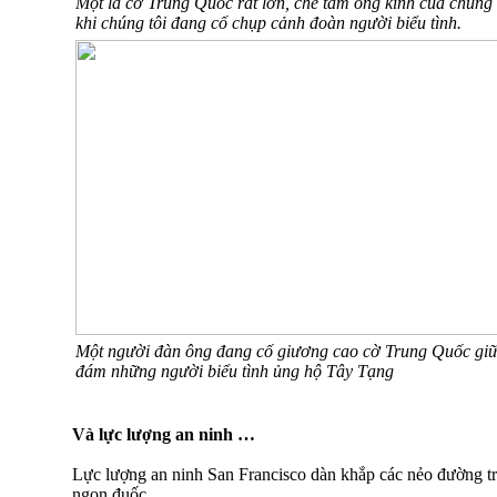
Một lá cờ Trung Quốc rất lớn, che tầm ống kính của chúng 
khi chúng tôi đang cố chụp cảnh đoàn người biểu tình.
Một người đàn ông đang cố giương cao cờ Trung Quốc gi
đám những người biểu tình ủng hộ Tây Tạng
Và lực lượng an ninh …
Lực lượng an ninh San Francisco dàn khắp các nẻo đường tro
ngọn đuốc.