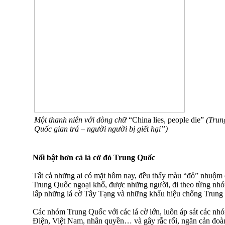
Một thanh niên với dòng chữ
“China lies, people die”
(Trun
Quốc gian trá – người người bị giết hại”)
Nổi bật hơn cả là cờ đỏ Trung Quốc
Tất cả những ai có mặt hôm nay, đều thấy màu “đỏ” nhuộm 
Trung Quốc ngoại khổ, được những người, đi theo từng nhóm
lấp những lá cờ Tây Tạng và những khẩu hiệu chống Trung
Các nhóm Trung Quốc với các lá cờ lớn, luôn áp sát các n
Điện, Việt Nam, nhân quyền… và gây rắc rối, ngăn cản đoàn