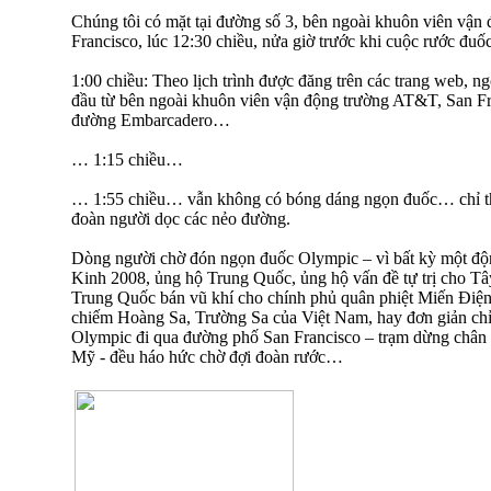
Chúng tôi có mặt tại đường số 3, bên ngoài khuôn viên vậ
Francisco, lúc 12:30 chiều, nửa giờ trước khi cuộc rước đuố
1:00 chiều: Theo lịch trình được đăng trên các trang web, n
đầu từ bên ngoài khuôn viên vận động trường AT&T, San Fr
đường Embarcadero…
… 1:15 chiều…
… 1:55 chiều… vẫn không có bóng dáng ngọn đuốc… chỉ th
đoàn người dọc các nẻo đường.
Dòng người chờ đón ngọn đuốc Olympic – vì bất kỳ một độ
Kinh 2008, ủng hộ Trung Quốc, ủng hộ vấn đề tự trị cho T
Trung Quốc bán vũ khí cho chính phủ quân phiệt Miến Điệ
chiếm Hoàng Sa, Trường Sa của Việt Nam, hay đơn giản ch
Olympic đi qua đường phố San Francisco – trạm dừng chân
Mỹ - đều háo hức chờ đợi đoàn rước…