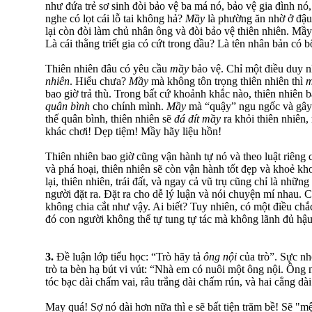
như đứa trẻ sơ sinh đòi bảo vệ ba má nó, bảo vệ gia đình nó, 
nghe có lọt cái lỗ tai không hả?
Mầy
là phường ăn nhờ ở đậu
lại còn đòi làm chủ nhân ông và đòi bảo vệ thiên nhiên. Mầy
Là cái thằng triết gia có cứt trong đầu? Là tên nhân bản có 
Thiên nhiên đâu có yêu cầu
mầy
bảo vệ. Chỉ một điều duy 
nhiên
. Hiểu chưa?
Mầy
mà không tôn trọng thiên nhiên thì
m
bao giờ trả thù. Trong bất cứ khoảnh khắc nào, thiên nhiên 
quân bình
cho chính mình.
Mầy
mà “quậy” ngu ngốc và gây x
thế quân bình, thiên nhiên sẽ
đá đít mầy
ra khỏi thiên nhiên, 
khác chơi! Dẹp tiệm! Mầy hãy liệu hồn!
Thiên nhiên bao giờ cũng vận hành tự nó và theo luật riêng
và phá hoại, thiên nhiên sẽ còn vận hành tốt đẹp và khoẻ k
lại, thiên nhiên, trái đất, và ngay cả vũ trụ cũng chỉ là nhữ
người đặt ra. Đặt ra cho dễ lý luận và nói chuyện mí nhau. Có
không chia cắt như vậy. Ai biết? Tuy nhiên, có một điều chắc
đó con người không thể tự tung tự tác mà không lãnh đủ hậu
3.
Đề luận lớp tiểu học: “Trò hãy tả
ông nội
của trò”. Sực nh
trò ta bèn hạ bút vi vút: “Nhà em có nuôi một ông nội. Ông n
tóc bạc dài chấm vai, râu trắng dài chấm rún, và hai cẳng dài
May quá! Sợ nó dài hơn nữa thì e sẽ bất tiện trăm bề! Sẽ "mệ