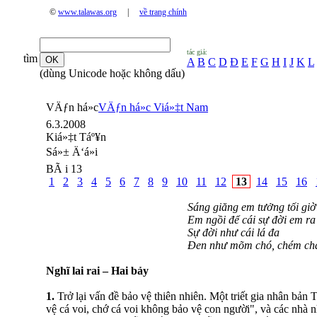
©
www.talawas.org
|
về trang chính
tác giả:
tìm
A
B
C
D
Đ
E
F
G
H
I
J
K
L
(dùng Unicode hoặc không dấu)
VÄƒn há»c
VÄƒn há»c Viá»‡t Nam
6.3.2008
Kiá»‡t Táº¥n
Sá»± Ä‘á»i
BÃ i 13
1
2
3
4
5
6
7
8
9
10
11
12
13
14
15
16
Sáng giăng em tưởng tối giờ
Em ngồi để cái sự đời em ra
Sự đời như cái lá đa
Đen như mõm chó, chém cha
Nghĩ lai rai – Hai bảy
1.
Trở lại vấn đề bảo vệ thiên nhiên. Một triết gia nhân bản
vệ cá voi, chớ cá voi không bảo vệ con người", và các nhà 