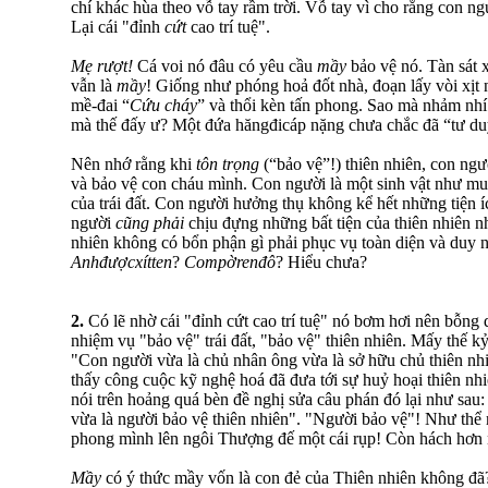
chí khác hùa theo vỗ tay rầm trời. Vỗ tay vì cho rằng con ng
Lại cái "đỉnh
cứt
cao trí tuệ".
Mẹ rượt!
Cá voi nó đâu có yêu cầu
mầy
bảo vệ nó. Tàn sát x
vẫn là
mầy
! Giống như phóng hoả đốt nhà, đoạn lấy vòi xịt
mề-đai “
Cứu cháy
” và thổi kèn tấn phong. Sao mà nhảm nhí
mà thế đấy ư? Một đứa hăngđicáp nặng chưa chắc đã “tư duy”
Nên nhớ rằng khi
tôn trọng
(“bảo vệ”!) thiên nhiên, con ng
và bảo vệ con cháu mình. Con người là một sinh vật như muôn
của trái đất. Con người hưởng thụ không kể hết những tiện íc
người
cũng phải
chịu đựng những bất tiện của thiên nhiên 
nhiên không có bổn phận gì phải phục vụ toàn diện và duy n
Anhđượcxítten
?
Compờrenđô
? Hiểu chưa?
2.
Có lẽ nhờ cái "đỉnh cứt cao trí tuệ" nó bơm hơi nên bỗng
nhiệm vụ "bảo vệ" trái đất, "bảo vệ" thiên nhiên. Mấy thế k
"Con người vừa là chủ nhân ông vừa là sở hữu chủ thiên nh
thấy công cuộc kỹ nghệ hoá đã đưa tới sự huỷ hoại thiên nhiê
nói trên hoảng quá bèn đề nghị sửa câu phán đó lại như sau
vừa là người bảo vệ thiên nhiên". "Người bảo vệ"! Như thể
phong mình lên ngôi Thượng đế một cái rụp! Còn hách hơn
Mầy
có ý thức mầy vốn là con đẻ của Thiên nhiên không đ