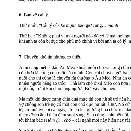
6.
Bàn về cái lý.
Thứ nhứt: “Cái lý của
kẻ mạnh
bao giờ cũng…
mạnh
!"
Thứ hai: "Không phải vì một người nào đó
có lý
mà mọi ngườ
khi anh ta còn bị đục cho phù mỏ chính vì bởi anh ta có lý,
7.
Chuyện khó tin nhưng có thiệt.
Ai ai cũng biết là dân Âu Mẽo khoái nuôi chó và cưng chìu
còn hơn là cưng con ruột của mình. Còn cái chuyện gởi ba 
nuôi chó thì cũng là chuyện rất thường ở Âu Mẽo. Như ăn c
nhiều người hằng ao ước: “Thà làm chó ở xứ Mẽo còn hơn l
một nỗi, trời ít khi chìu lòng người. Bởi vậy cho nên...
Mà một khi đuợc cưng chìu quá mức thì con nít sẽ trở nên h
vợ chồng son trẻ nọ có một con chó đực hư rất là hư. Nó c
tè, cứ mở tivi coi cả ngày, cứ leo lên giường hoa chúc mà đán
nhảy
disco
ầm ĩ thâu đêm suốt sáng. Sau cùng, chịu hết nổi
tới khám bác sĩ
tâm lý... chó
– cái nghề mới này hiện nay rất
Sau khi mời cậu chó lên
divan
nằm ngửa chổng bốn cẳng lên t