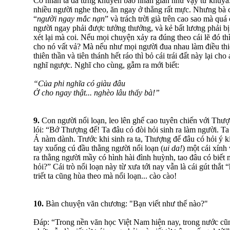
Cổ nhân ta đã từng khuyên bảo nhân gian như vậy từ khuya
nhiều người nghe theo, ăn ngay ở thẳng rất mực. Nhưng bà 
“
người ngay mắc nạn
” và trách trời già trên cao sao mà quá 
người ngay phải được tưởng thưởng, và kẻ bất lương phải bị
xét lại mà coi. Nếu mọi chuyện xảy ra đúng theo cái lẽ đó th
cho nó vất vả? Mà nếu như mọi người đua nhau làm điều thiệ
thiên thần và tiên thánh hết ráo thì bỏ cái trái đất này lại cho
nghĩ ngược. Nghĩ cho cùng, gẫm ra mới biết:
“Của phi nghĩa có giàu đâu
Ở cho ngay thật... nghèo lâu thấy bà!”
9.
Con người nổi loạn, leo lên ghế cao tuyên chiến với Thượn
lói: “Bớ Thượng đế! Ta đâu có đòi hỏi sinh ra làm người. Ta
Á nàm dành. Trước khi sinh ra ta, Thượng đế đâu có hỏi ý 
tay xuống cú đầu thằng người nổi loạn (
ui da!
) một cái xính
ra thằng người mầy có hình hài đình huỳnh, tao đâu có biết 
hỏi?” Cái trò nổi loạn này từ xưa tới nay vẫn là cái gút thắt
triết ta cũng hùa theo mà nổi loạn... cào cào!
10.
Bàn chuyện văn chương: "Bạn viết như thế nào?"
Đáp: “Trong nền văn học Việt Nam hiện nay, trong nước cũn