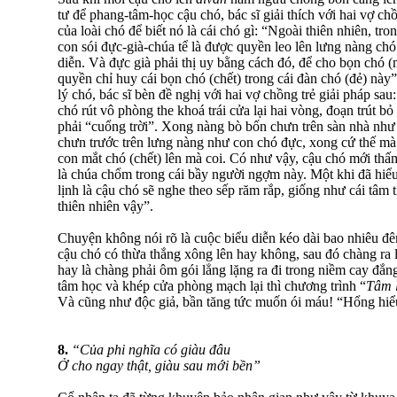
tư để phang-tâm-học cậu chó, bác sĩ giải thích với hai vợ ch
của loài chó để biết nó là cái chó gì: “Ngoài thiên nhiên, tr
con sói đực-già-chúa tể là được quyền leo lên lưng nàng ch
diễn. Và đực già phải thị uy bằng cách đó, để cho bọn chó (m
quyền chỉ huy cái bọn chó (chết) trong cái đàn chó (đẻ) này”
lý chó, bác sĩ bèn đề nghị với hai vợ chồng trẻ giải pháp sa
chó rút vô phòng the khoá trái cửa lại hai vòng, đoạn trút b
phải “cuổng trời”. Xong nàng bò bốn chưn trên sàn nhà như 
chưn trước trên lưng nàng như con chó đực, xong cứ thế mà
con mắt chó (chết) lên mà coi. Có như vậy, cậu chó mới thấ
là chúa chổm trong cái bầy người ngợm này. Một khi đã hiểu 
lịnh là cậu chó sẽ nghe theo sếp răm rắp, giống như cái tâm tí
thiên nhiên vậy”.
Chuyện không nói rõ là cuộc biểu diễn kéo dài bao nhiêu đêm
cậu chó có thừa thắng xông lên hay không, sau đó chàng ra 
hay là chàng phải ôm gói lẳng lặng ra đi trong niềm cay đắng
tâm học và khép cửa phòng mạch lại thì chương trình “
Tâm 
Và cũng như độc giả, bần tăng tức muốn ói máu! “Hổng hiểu
8.
“Của phi nghĩa có giàu đâu
Ở cho ngay thật, giàu sau mới bền”