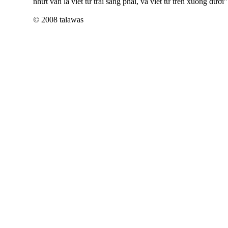
nhứt vẫn là viết từ trái sang phải, và viết từ trên xuống dưới
© 2008 talawas