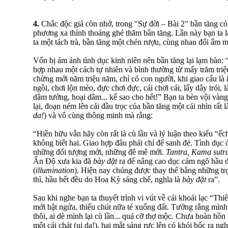
4.
Chắc độc giả còn nhớ, trong "Sự đời – Bài 2" bần tăng có
phương xa thỉnh thoảng ghé thăm bần tăng. Lần này bạn ta lại
ta một tách trà, bần tăng một chén rượu, cùng nhau đối ẩm 
Vốn bị ám ảnh tình dục kinh niên nên bần tăng lại lạm bàn: “
hợp nhau một cách tự nhiên và bình thường từ mấy trăm triệ
chừng mới năm triệu năm, chỉ có con người, khi giao cấu là
ngồi, chơi lộn mèo, đực chơi đực, cái chơi cái, lấy dây trói,
dâm tưởng, hoại dâm... kể sao cho hết!” Bạn ta bèn vội vàn
lại, đoạn ném lên cái đầu trọc của bần tăng một cái nhìn rất là
da!
) và vô cùng thông minh mà rằng:
“Hiền hữu vẫn hãy còn rất là cù lần và lý luận theo kiểu “ếc
không biết hai. Giao hợp đâu phải chỉ để sanh đẻ. Tình dục 
những đối tượng mới, những đê mê mới.
Tantra, Kama sutr
Ấn Độ xưa kia đã
bày đặt
ra để nâng cao dục cảm ngõ hầu đạ
(
illumination
). Hiện nay chúng được thay thế bằng những tr
thì, hầu hết đều do Hoa Kỳ sáng chế, nghĩa là
bày đặt
ra”.
Sau khi nghe bạn ta thuyết trình vi vút về cái khoái lạc “Thi
mới bật ngửa, thiếu chút nữa té xuống đất. Tưởng rằng mình 
thôi, ai dè mình lại cù lần... quá cỡ thợ mộc. Chưa hoàn hồn
một cái chát (ui da!), hai mắt sáng rực lên có khói bốc ra ng