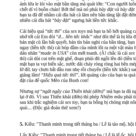
ánh lửa le lói vào mặt bần tăng mà quát lớn: “Con người luô
chết dí vì buồn chán! Bởi thế mà nó phải
bày đặt và bày đặt
bạn ta đã để nhầm cái dĩa hát cà lăm nên bần tăng lật đật đ
nhiên cái dĩa hát “
bày đặt
” ngưng hát liền tức khắc.
Cái hiệu quả “
tức thì
” của
sex toys
mà bạn ta hồ hởi quảng c
nhớ tới cái Em đòi “
đ... liền tức khắc
” như đòi thể là bị lửa đ
bản mặt cù lần bất quyết, bán tín bán nghi của bần tăng, bạn 
ngay (liền tức thì) cái bóp đầm của mình lôi ra một vật màu h
dán nhãn “
made in USA
” còn mới toanh. (À! chắc là cái
sex
thì) cái dùi cui trên mặt ghế, đoạn phủi đít ngồi lên đó (liền
mặt bạn ta vụt biến sắc, nước dãi chảy ròng ròng hai bên mé
lờ đờ, tay chưn bắt đầu run nhẹ rồi chuyển (liền tức khắc) sa
giáng lâm! “
Hiệu quả tức thì!
”, lời quảng cáo của bạn ta quả 
đặt của đế quốc Mẽo của Bush con!
Nhưng sự “
ngất ngây của Thiên khải (đờn)
” mà bạn ta đã n
lại ở đó. Vì sau Thiên khải (đờn) thì phép
Nhiệm mầu
phải t
sau khi trắc nghiệm cái
sex toy
, bạn ta bỗng bị chóng mặt nô
quả:... (Độc giả đoán thử xem?)
5.
Kiều: "Thanh minh trong tiết tháng ba / Lễ là tảo mộ, hội
Lẩy Kiều: "Thanh minh trong tiết tháng ba / Lễ là lể ốc, hội