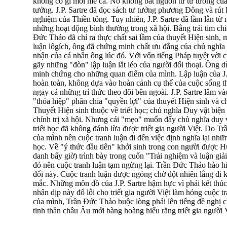
không có gì mới mẻ cả. Nó không bắt nguồn từ tư tưởng củ
tưởng. J.P. Sartre đã đọc sách tư tưởng phương Đông và rút
nghiệm của Thiền tông. Tuy nhiên, J.P. Sartre đã lầm lẫn t
những hoạt động bình thường trong xã hội. Bằng trái tim 
Đức Thảo đã chỉ ra thực chất sai lầm của thuyết Hiện sinh, 
luận lôgích, ông đã chứng minh chất ưu đẳng của chủ nghĩa
nhận của cá nhân ông lúc đó. Với vốn tiếng Pháp tuyệt vời
gãy những "đòn" lập luận lắt léo của người đối thoại. Ông d
minh chứng cho những quan điểm của mình. Lập luận của J.P
hoàn toàn, không dựa vào hoàn cảnh cụ thể của cuộc sống t
ngay cả những trí thức theo dõi bên ngoài. J.P. Sartre lâm và
"thỏa hiệp" phân chia "quyền lợi" của thuyết Hiện sinh và 
Thuyết Hiện sinh thuộc về triết học; chủ nghĩa Duy vật biệ
chính trị xã hội. Nhưng cái "mẹo" muốn đẩy chủ nghĩa duy v
triết học đã không đánh lừa được triết gia người Việt. Do 
của mình nên cuộc tranh luận đi đến việc định nghĩa lại nhữn
học. Về "ý thức đầu tiên" khởi sinh trong con người được H
danh bấy giờ) trình bày trong cuốn "Trải nghiệm và luận giải
đó nên cuộc tranh luận tạm ngừng lại. Trần Đức Thảo hào hi
đổi này. Cuộc tranh luận được ngóng chờ đột nhiên lắng đi 
mắc. Những môn đồ của J.P. Sartre hậm hực vì phải kết thúc
nhân dịp này đổ lỗi cho triết gia người Việt làm hỏng cuộc 
của mình, Trần Đức Thảo buộc lòng phải lên tiếng đề nghị ch
tinh thần châu Âu mới bàng hoàng hiểu rằng triết gia người V