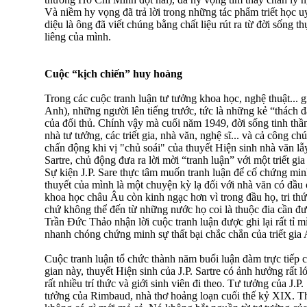
Và niềm hy vọng đã trả lời trong những tác phẩm triết học uy
diệu là ông đã viết chúng bằng chất liệu rút ra từ đời sống 
liêng của mình.
Cuộc “kịch chiến” huy hoàng
Trong các cuộc tranh luận tư tưởng khoa học, nghệ thuật... 
Anh), những người lên tiếng trước, tức là những kẻ “thách đ
của đối thủ. Chính vậy mà cuối năm 1949, đời sống tinh thầ
nhà tư tưởng, các triết gia, nhà văn, nghệ sĩ... và cả công ch
chấn động khi vị "chủ soái" của thuyết Hiện sinh nhà văn lẫy
Sartre, chủ động đưa ra lời mời “tranh luận” với một triết g
Sự kiện J.P. Sare thực tâm muốn tranh luận để cố chứng min
thuyết của mình là một chuyện kỳ lạ đối với nhà văn có đầ
khoa học châu Âu còn kinh ngạc hơn vì trong đầu họ, tri th
chứ không thể đến từ những nước họ coi là thuộc đia cần đư
Trần Đức Thảo nhận lời cuộc tranh luận được ghi lại rất tỉ m
nhanh chóng chứng minh sự thất bại chắc chắn của triết gia
Cuộc tranh luận tổ chức thành năm buổi luận đàm trực tiếp 
gian này, thuyết Hiện sinh của J.P. Sartre có ảnh hưởng rất l
rất nhiều trí thức và giới sinh viên đi theo. Tư tưởng của J.P. 
tưởng của Rimbaud, nhà thơ hoảng loạn cuối thế kỷ XIX. Thu