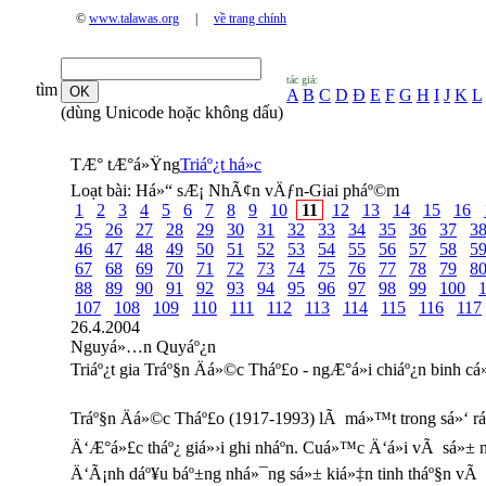
©
www.talawas.org
|
về trang chính
tác giả:
tìm
A
B
C
D
Đ
E
F
G
H
I
J
K
L
(dùng Unicode hoặc không dấu)
TÆ° tÆ°á»Ÿng
Triáº¿t há»c
Loạt bài:
Há»“ sÆ¡ NhÃ¢n vÄƒn-Giai pháº©m
1
2
3
4
5
6
7
8
9
10
11
12
13
14
15
16
25
26
27
28
29
30
31
32
33
34
35
36
37
3
46
47
48
49
50
51
52
53
54
55
56
57
58
5
67
68
69
70
71
72
73
74
75
76
77
78
79
8
88
89
90
91
92
93
94
95
96
97
98
99
100
107
108
109
110
111
112
113
114
115
116
117
26.4.2004
Nguyá»…n Quyáº¿n
Triáº¿t gia Tráº§n Äá»©c Tháº£o - ngÆ°á»i chiáº¿n binh cá
Tráº§n Äá»©c Tháº£o (1917-1993) lÃ má»™t trong sá»‘ ráº¥
Ä‘Æ°á»£c tháº¿ giá»›i ghi nháº­n. Cuá»™c Ä‘á»i vÃ sá»
Ä‘Ã¡nh dáº¥u báº±ng nhá»¯ng sá»± kiá»‡n tinh tháº§n vÃ ch