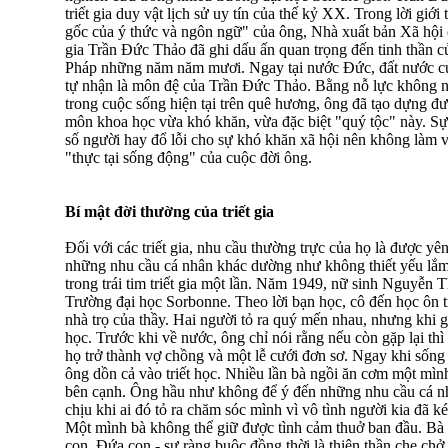
triết gia duy vật lịch sử uy tín của thế kỷ XX. Trong lời gi
gốc của ý thức và ngôn ngữ" của ông, Nhà xuất bản Xã hội ở P
gia Trần Đức Thảo đã ghi dấu ấn quan trọng đến tinh thần của
Pháp những năm năm mươi. Ngay tại nước Đức, đất nước của t
tự nhận là môn đệ của Trần Đức Thảo. Bằng nỗ lực không n
trong cuộc sống hiện tại trên quê hương, ông đã tạo dựng đượ
môn khoa học vừa khó khăn, vừa đặc biệt "quý tộc" này. Sự
số người hay đổ lỗi cho sự khó khăn xã hội nên không làm v
"thực tại sống động" của cuộc đời ông.
Bí mật đời thường của triết gia
Đối với các triết gia, nhu cầu thường trực của họ là được yê
những nhu cầu cá nhân khác dường như không thiết yếu lắm.
trong trái tim triết gia một lần. Năm 1949, nữ sinh Nguyễn 
Trường đại học Sorbonne. Theo lời bạn học, cô đến học ôn tr
nhà trọ của thầy. Hai người tỏ ra quý mến nhau, nhưng khi g
học. Trước khi về nước, ông chỉ nói rằng nếu còn gặp lại thì
họ trở thành vợ chồng và một lễ cưới đơn sơ. Ngay khi sống v
ông dồn cả vào triết học. Nhiều lần bà ngồi ăn cơm một mì
bên cạnh. Ông hầu như không để ý đến những nhu cầu cá n
chịu khi ai đó tỏ ra chăm sóc mình vì vô tình người kia đã k
Một mình bà không thể giữ được tình cảm thuở ban đầu. Bà 
con. Đứa con - sự ràng buộc đồng thời là thiên thần che chở