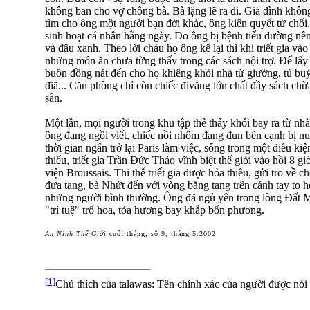
không ban cho vợ chông bà. Bà lặng lẽ ra đi. Gia đình không
tìm cho ông một người bạn đời khác, ông kiên quyết từ chối
sinh hoạt cá nhân hằng ngày. Do ông bị bệnh tiểu đường nên
và đậu xanh. Theo lời cháu họ ông kể lại thì khi triết gia và
những món ăn chưa từng thấy trong các sách nội trợ. Để lấ
buôn đồng nát đến cho họ khiêng khỏi nhà từ giường, tủ bu
điã... Căn phòng chỉ còn chiếc đivăng lớn chất đầy sách c
sẵn.
Một lần, mọi người trong khu tập thể thấy khói bay ra từ n
ông đang ngồi viết, chiếc nồi nhôm đang đun bên cạnh bị nu
thời gian ngắn trở lại Paris làm việc, sống trong một điều kiện
thiểu, triết gia Trần Đức Thảo vĩnh biệt thế giới vào hồi 8 
viện Broussais. Thi thể triết gia được hỏa thiêu, gửi tro về
đưa tang, bà Nhứt đến với vòng băng tang trên cánh tay to 
những người bình thường. Ông đã ngủ yên trong lòng Đất 
"trí tuệ" trổ hoa, tỏa hương bay khắp bốn phương.
An Ninh Thế Giới
cuối tháng, số 9, tháng 5.2002
[1]
Chú thích của talawas: Tên chính xác của người được nói 