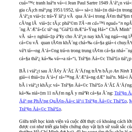
cuá»™c tranh luáº­n vá»›i Jean Paul Sartre 1949 Ä‘áº¿n viá
gia cÃ¡ch máº¡ng 1951/1952, tá»« sá»± hiá»‡n diá»‡n tron
Ä‘áº¿n viá»‡c trá»Ÿ láº¡i vÃ qua Ä‘á»i trong Ã¢m tháº§m 
cÃ¹ng lÃ viá»‡c tÃ¡c pháº©m
TÃ¬m cá»™i nguá»“n ngÃ
´ng Ä‘Æ°á»£c táº·ng "Giáº£i thÆ°á»Ÿng Há»“ ChÃ­ Minh" 
vÃ sá»± nghiá»‡p áº¥y cho Ä‘áº¿n nay khÃ´ng ngá»«ng l
cá»©u vÃ quan tÃ¢m khÃ´ng chá»‰ cá»§a giá»›i chuyÃª
váº­t tá»«ng Ä‘á»©ng trá»n trong trung tÃ¢m cá»§a nhá»¯
cá»§a tháº¿ ká»‰ vá»«a rá»“i, Tráº§n Äá»©c Tháº£o tiáº¿p 
BÃ i viáº¿t sau Ä‘Ã¢y Ä‘Ã£ Ä‘Äƒng trÃªn bÃ¡o
An Ninh T
giá»›i thiá»‡u Ä‘á»ƒ rá»™ng Ä‘Æ°á»ng dÆ° luáº­n. Má»i 
bÃ i viáº¿t khÃ¡c vá» Tráº§n Äá»©c Tháº£o Ä‘Ã£ Ä‘Äƒng
ká»‰ niá»‡m 11 nÄƒm ngÃ y máº¥t cá»§a Ã´ng:
Tráº§n Ä
Äáº·ng PhÃ¹ng QuÃ¢n-Äá»c láº¡i Tráº§n Äá»©c Tháº£o
,
M
Tráº§n Äá»©c Tháº£o
.
Giữa triết học kinh viện và cuộc đời thực có khoảng cách 
được coi như triết gia biện chứng duy vật lịch sử xuất sắc 
thưởng Hồ Chí Minh đợt hai), đã hy vọng tìm thấy chân lý n