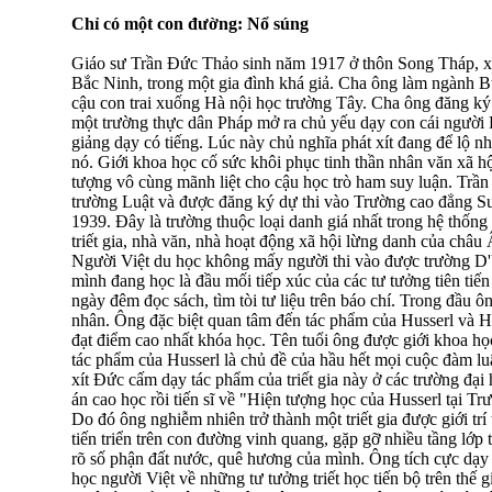
Chỉ có một con đường: Nổ súng
Giáo sư Trần Đức Thảo sinh năm 1917 ở thôn Song Tháp, x
Bắc Ninh, trong một gia đình khá giả. Cha ông làm ngành B
cậu con trai xuống Hà nội học trường Tây. Cha ông đăng ký 
một trường thực dân Pháp mở ra chủ yếu dạy con cái người 
giảng dạy có tiếng. Lúc này chủ nghĩa phát xít đang để lộ 
nó. Giới khoa học cố sức khôi phục tinh thần nhân văn xã hộ
tượng vô cùng mãnh liệt cho cậu học trò ham suy luận. Trần
trường Luật và được đăng ký dự thi vào Trường cao đẳng 
1939. Đây là trường thuộc loại danh giá nhất trong hệ thống
triết gia, nhà văn, nhà hoạt động xã hội lừng danh của châu
Người Việt du học không mấy người thi vào được trường D
mình đang học là đầu mối tiếp xúc của các tư tưởng tiên tiến
ngày đêm đọc sách, tìm tòi tư liệu trên báo chí. Trong đầu ô
nhân. Ông đặc biệt quan tâm đến tác phẩm của Husserl và H
đạt điểm cao nhất khóa học. Tên tuổi ông được giới khoa học
tác phẩm của Husserl là chủ đề của hầu hết mọi cuộc đàm luận
xít Đức cấm dạy tác phẩm của triết gia này ở các trường đại
án cao học rồi tiến sĩ về "Hiện tượng học của Husserl tại T
Do đó ông nghiễm nhiên trở thành một triết gia được giới trí
tiến triển trên con đường vinh quang, gặp gỡ nhiều tầng lớp
rõ số phận đất nước, quê hương của mình. Ông tích cực dạy
học người Việt về những tư tưởng triết học tiến bộ trên thế 