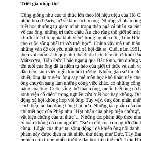
Triết gia nhập thế
Cũng giống như các trí thức lớn theo lời hiệu triệu của Hồ C
phồn hoa ở Paris, trở về làm cách mạng. Nhưng số phận ông 
triết học thường tự giam mình trong tháp ngà cá nhân xa lánh
về của ông, những trí thức châu Âu cho rằng thế giới sẽ mất đ
khước từ "chủ nghĩa kinh viện" trong nghiên cứu, Trần Đứ
cho cuộc sống nhất trí với triết học". Chính vậy mà tinh thầ
những vấn đề cốt yếu nhất mà xã hội đặt ra. Cuối năm 1951,
theo vài cuốn sách quý như thể đi du lịch, bí mật rời khỏi 
Mátxcơva, Trần Đức Thảo ngang qua Bắc kinh, tìm đường về
tên tuổi của ông đã là niềm tự hào của giới trí thức và sinh 
đầu tiên, sinh viên ngồi kín hội trường. Nhiều giáo sư tìm 
khiết, ông đã truyền lòng say mê môn học khó khăn này cho s
ông chuyển sang làm những công việc khác, có những công 
năng của ông. Cuộc sống thử thách ông, muốn biết ông có bấ
kinh viện cổ điển" trong nghiên cứu triết học hay không. D
động xã hội không hợp với ông. Tuy vậy, ông đón nhận nh
cách tiếp tục lao động hăng hái hơn. Những tác phẩm của ông
chí triết học của Pháp như "Hạt nhân của phép biện chứng"
vật biện chứng của trí thức"... Những tác phẩm tiếp theo n
lý luận không có con người", "Sự ra đời của con người đầu t
cùng "Lôgíc của thực tại sống động" đã khiến ông nổi danh t
phẩm này được dịch ra rất nhiều thứ tiếng như Đức, Tây Ba
nghiên cứu trong nhiều trường đại học trên thế giới. Trần 