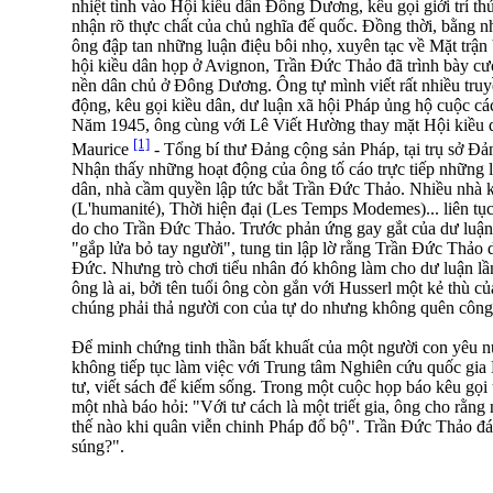
nhiệt tình vào Hội kiều dân Đông Dương, kêu gọi giới trí t
nhận rõ thực chất của chủ nghĩa đế quốc. Đồng thời, bằng n
ông đập tan những luận điệu bôi nhọ, xuyên tạc về Mặt trậ
hội kiều dân họp ở Avignon, Trần Đức Thảo đã trình bày cươn
nền dân chủ ở Đông Dương. Ông tự mình viết rất nhiều truy
động, kêu gọi kiều dân, dư luận xã hội Pháp ủng hộ cuộc c
Năm 1945, ông cùng với Lê Viết Hường thay mặt Hội kiều
[1]
Maurice
- Tổng bí thư Đảng cộng sản Pháp, tại trụ sở Đ
Nhận thấy những hoạt động của ông tố cáo trực tiếp những lợ
dân, nhà cầm quyền lập tức bắt Trần Đức Thảo. Nhiều nhà
(L'humanité), Thời hiện đại (Les Temps Modemes)... liên tục 
do cho Trần Đức Thảo. Trước phản ứng gay gắt của dư luận
"gắp lửa bỏ tay người", tung tin lập lờ rằng Trần Đức Thảo 
Đức. Nhưng trò chơi tiểu nhân đó không làm cho dư luận lầm 
ông là ai, bởi tên tuổi ông còn gắn với Husserl một kẻ thù củ
chúng phải thả người con của tự do nhưng không quên công 
Để minh chứng tinh thần bất khuất của một người con yêu 
không tiếp tục làm việc với Trung tâm Nghiên cứu quốc gia
tư, viết sách để kiếm sống. Trong một cuộc họp báo kêu gọ
một nhà báo hỏi: "Với tư cách là một triết gia, ông cho rằn
thế nào khi quân viễn chinh Pháp đổ bộ". Trần Đức Thảo đá
súng?".