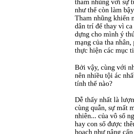
tham nhũng với sự t
như thế còn làm bậy
Tham nhũng khiến n
dân trí để thay vì c
dựng cho mình ý thứ
mạng của tha nhân, 
thực hiện các mục ti
Bởi vậy, cùng với n
nên nhiều tội ác nh
tính thế nào?
Dễ thấy nhất là lượn
cùng quẫn, sự mất má
nhiên... của vô số n
hay con số được thêm
hoạch như nâng cấp 