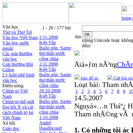
trang
Văn học
1 - 20 / 177 bài
Thơ và Thơ Trẻ
tìm
2.11.2008
Văn học Việt Nam
(dùng Unicode hoặc khôn
Kiệt Tấn
Văn học nước
dấu)
Buồn nôn, Sartre
ngoài
thơ thẩn trước
Các giải thưởng
cổng chùa
văn học
Äiá»ƒm nÃ³ng
ChÃ­n
2.11.2008
Giải thưởng Bùi
Kiệt Tấn
Giáng
Buồn nôn, Sartre
Lý luận phê bình
bản để in
Gửi bài nà
thơ thẩn trước
văn học
Loạt bài:
Tham nh
cổng chùa
Điểm nóng
29.10.2008
Chính trị Việt
1
2
3
4
5
6
7
8
9
1
Kiệt Tấn
Nam
14.5.2007
Buồn nôn, Sartre
Chính trị thế giới
Nguyá»…n Tháº¿ H
thơ thẩn trước
Đại hội X và cải
cổng chùa
cách chính trị tại
Tham nhÅ©ng vÃ má
1.10.2008
Việt Nam
André
Xã hội
Haudricourt
Giáo dục
1. Có những tội ác