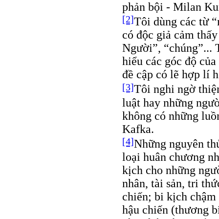
phản bội - Milan K
[2]
Tôi dùng các từ “
có độc giả cảm thấy
Người”, “chúng”... 
hiểu các góc độ của
đề cập có lẽ hợp lí 
[3]
Tôi nghi ngờ thiệ
luật hay những ngư
không có những luồn
Kafka.
[4]
Những nguyên thủ
loại huân chương nh
kịch cho những ngườ
nhân, tài sản, tri th
chiến; bi kịch chậm
hậu chiến (thương b