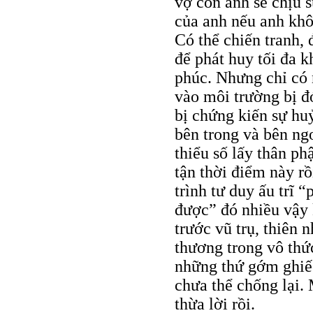
vợ con anh sẽ chịu s
của anh nếu anh kh
Có thể chiến tranh, 
để phát huy tối đa k
phúc. Nhưng chỉ có
vào môi trường bị đói
bị chứng kiến sự hu
bên trong và bên ngo
thiểu số lấy thân p
tận thời điểm này rồ
trình tư duy ấu trĩ 
được” đó nhiều vậy 
trước vũ trụ, thiên
thương trong vô thức
những thứ gớm ghiếc
chưa thể chống lại. 
thừa lời rồi.