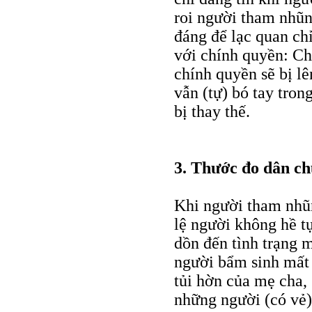
roi người tham nhũn
đáng để lạc quan ch
với chính quyền: C
chính quyền sẽ bị l
vẫn (tự) bó tay tro
bị thay thế.
3. Thước đo dân ch
Khi người tham nhũn
lệ người không hề tự
dồn đến tình trạng m
người bẩm sinh mất 
tủi hờn của mẹ cha, 
những người (có vẻ)