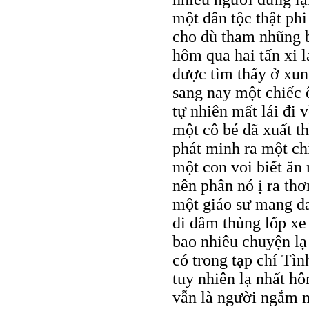
một dân tộc thật ph
cho dù tham nhũng 
hôm qua hai tấn xi 
được tìm thấy ở xun
sang nay một chiếc 
tự nhiên mất lái đi 
một cô bé đã xuất t
phát minh ra một ch
một con voi biết ăn
nên phân nó ị ra th
một giáo sư mang d
đi đâm thủng lốp x
bao nhiêu chuyện lạ
có trong tạp chí Tì
tuy nhiên lạ nhất h
vẫn là người ngắm 