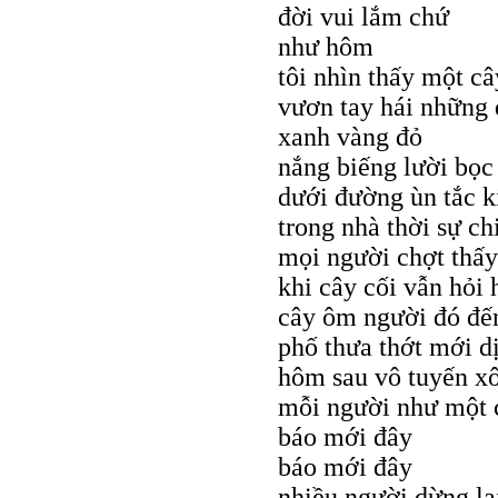
đời vui lắm chứ
như hôm
tôi nhìn thấy một c
vươn tay hái những 
xanh vàng đỏ
nắng biếng lười bọc
dưới đường ùn tắc k
trong nhà thời sự ch
mọi người chợt thấy
khi cây cối vẫn hỏi
cây ôm người đó đế
phố thưa thớt mới d
hôm sau vô tuyến x
mỗi người như một c
báo mới đây
báo mới đây
nhiều người dừng l