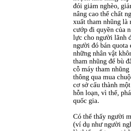
đói giảm nghèo, giả
nâng cao thể chất ng
xuất tham nhũng là
cướp đi quyền của n
lực cho người lãnh 
người đó bán quota 
những nhân vật khôn
tham nhũng để bù đắ
cỗ máy tham nhũng l
thông qua mua chuộc
cơ sở cấu thành một
hỗn loạn, vì thế, ph
quốc gia.
Có thể thấy người m
(ví dụ như người ng