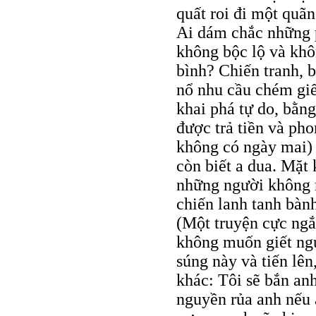
quất roi đi một quã
Ai dám chắc những 
không bộc lộ và khô
bình? Chiến tranh, b
nổ nhu cầu chém giế
khai phá tự do, bằn
được trả tiền và pho
không có ngày mai) 
còn biết a dua. Mặt 
những người không m
chiến lanh tanh bàn
(Một truyện cực ngắ
không muốn giết ngư
súng này và tiến lê
khác: Tôi sẽ bắn an
nguyền rủa anh nếu 