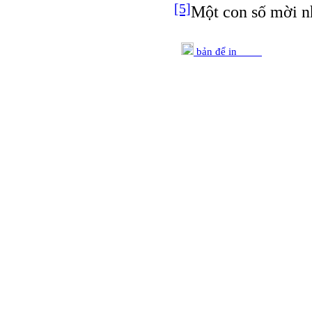
[5]
Một con số mời n
bản để in