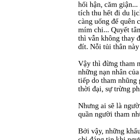
hối hận, căm giận... 
tích thu hết đi du 
càng uống để quên 
mím chi... Quyết tâ
thì vẫn không thay 
đít. Nỗi tủi thân nà
Vậy thì đừng tham n
những nạn nhân của 
tiếp do tham nhũng 
thời đại, sự trừng p
Nhưng ai sẽ là người
quần người tham nh
Bởi vậy, những khẩ
chỉ đáng tin khi ng