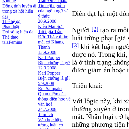
Trần Đức Thảo:
Kinh tế
Tìm cội nguồn
Đồng tính luyến ái
của ngôn ngữ và
trong xã hội hiện
Diễn đạt lại một dò
ý thức
đại
20.9.2008
Thế hệ @
Kiều Mai Sơn
Pháp luật
[2]
Người
tạo ra một
Triết gia Trần
Đời sống hiện đại
luật trừng phạt [giả
Ðức Thảo: thơm
Thể thao
mãi cỏ Khang
talaFemina
[3]
khi kết luận ngườ
Thành
13.9.2008
được nó. Trong khi,
Karl Popper
là ở tình trạng khôn
Biện chứng là gì?
12.9.2008
được giảm án hoặc t
Karl Popper
Biện chứng là gì?
5.9.2008
Triển khai:
Rui Sampaio
Quan niệm của
thông diễn học về
Với lôgic này, khi x
văn hoá
thường xuyên ở trong
24.7.2008
Tam Ích
mất. Nhân loại trở l
Văn học hiện
những phương tiện h
tượng luận có