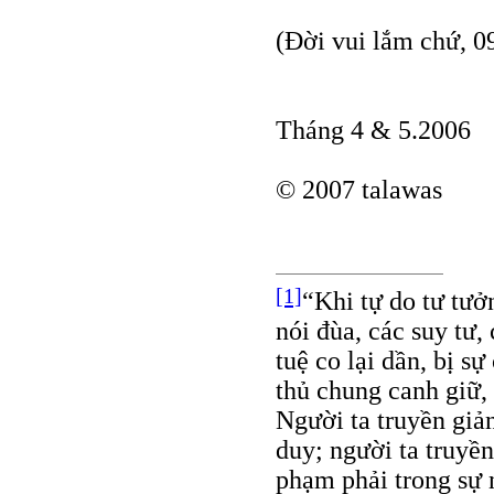
(Đời vui lắm chứ, 0
Tháng 4 & 5.2006
© 2007 talawas
[1]
“Khi tự do tư tưởn
nói đùa, các suy tư,
tuệ co lại dần, bị s
thủ chung canh giữ, 
Người ta truyền giản
duy; người ta truyền
phạm phải trong sự 