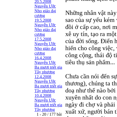
20.5.2008
Nguyễn Ước
Nho giáo đại
Những nhân vật này 
cương
sao của sự yếu kém 
19.5.2008
Nguyễn Ước
đồi ở cấp cao, nơi m
Nho giáo đại
xê uy tín, tạo ra mộ
cương
17.5.2008
của đời sống. Điển 
Nguyễn Ước
hiến cho công việc, 
Nho giáo đại
cương
công cộng, thái độ t
16.4.2008
tiêu thụ sản phẩm...
Nguyễn Ước
Ba mươi triết gia
Tây phương
Chưa cần nói đến sự 
12.4.2008
Nguyễn Ước
thương), chúng ta th
Ba mươi triết gia
doạ như thế nào bởi
Tây phương
10.4.2008
xuyên nhất do con n
Nguyễn Ước
ngày đi chợ và phải
Ba mươi triết gia
Tây phương
xuất xứ, người bán t
1 - 20 / 177 bài