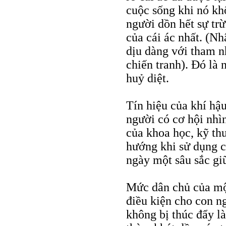
cuộc sống khi nó kh
người dồn hết sự tr
của cái ác nhất. (N
dịu dàng với tham n
chiến tranh). Đó là 
huỷ diệt.
Tín hiệu của khí hậ
người có cơ hội nhì
của khoa học, kỹ th
hướng khi sử dụng c
ngày một sâu sắc giữ
Mức dân chủ của mộ
điều kiện cho con 
không bị thúc đẩy l