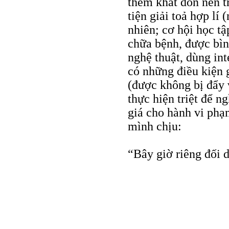
thèm khát dồn nén 
tiện giải toả hợp lí 
nhiên; cơ hội học tậ
chữa bệnh, được bìn
nghệ thuật, dùng inte
có những điều kiện g
(được không bị đẩy v
thực hiện triệt để n
giá cho hành vi phạ
mình chịu:
“Bây giờ riêng đối d