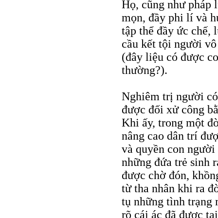
Họ, cũng như pháp l
mọn, đầy phi lí và h
tập thể đầy ức chế, l
cầu kết tội người vô
(đây liệu có được co
thường?).
Nghiêm trị người có
được đối xử công bằ
Khi ấy, trong một đờ
nâng cao dân trí đư
và quyền con người
những đứa trẻ sinh r
được chờ đón, khồn
từ tha nhân khi ra đ
tụ những tình trạng 
rõ cái ác đã được tạ