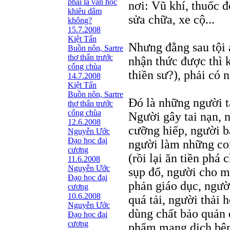
phải là văn học
nơi: Vũ khí, thuốc 
khiêu dâm
sửa chữa, xe cộ...
không?
15.7.2008
Kiệt Tấn
Nhưng đằng sau tội 
Buồn nôn, Sartre
thơ thẩn trước
nhận thức được thì 
cổng chùa
thiền sư?), phải có 
14.7.2008
Kiệt Tấn
Buồn nôn, Sartre
Đó là những người tạ
thơ thẩn trước
cổng chùa
Người gây tai nạn, 
12.6.2008
cưỡng hiếp, người b
Nguyễn Ước
Ðạo học đại
người làm những con
cương
(rồi lại ăn tiền phá 
11.6.2008
Nguyễn Ước
sụp đổ, người cho m
Ðạo học đại
phản giáo dục, ngườ
cương
10.6.2008
quá tải, người thải
Nguyễn Ước
dùng chất bảo quản 
Ðạo học đại
cương
phẩm mang dịch bện