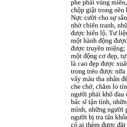
phe phái vùng miền,
chộp giật trong nền k
Nực cười cho sự sẵn 
nhờ chiến tranh, nh
được hiển lộ. Tư liệ
một hành động được 
được truyền miệng; 
một động cơ đẹp, tự
là cao đẹp được xuấ
trong trẻo được nữa
vấy máu tha nhân đ
che chở, chăm lo tí
người phải khổ đau 
bác sĩ tận tình, nhữ
mình, những người 
người bị tra tấn khô
có ai thèm được đặt 