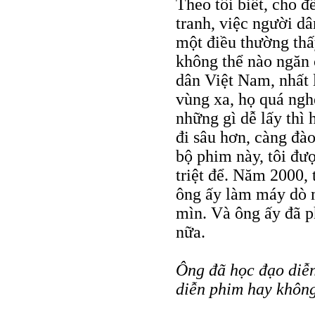
Theo tôi biết, cho 
tranh, việc người dâ
một điều thường th
không thể nào ngăn 
dân Việt Nam, nhất 
vùng xa, họ quá ngh
những gì dễ lấy thì 
đi sâu hơn, càng đà
bộ phim này, tôi đượ
triệt để. Năm 2000,
ông ấy làm máy dò 
mìn. Và ông ấy đã 
nữa.
Ông đã học đạo diễn
diễn phim hay khôn