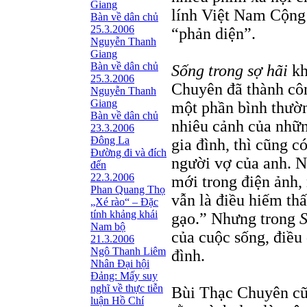
Giang
lính Việt Nam Cộng
Bàn về dân chủ
25.3.2006
“phản diện”.
Nguyễn Thanh
Giang
Bàn về dân chủ
Sống trong sợ hãi
kh
25.3.2006
Chuyên đã thành cô
Nguyễn Thanh
Giang
một phần bình thườn
Bàn về dân chủ
nhiêu cảnh của nhữn
23.3.2006
Đông La
gia đình, thì cũng c
Đường đi và đích
người vợ của anh. N
đến
22.3.2006
mới trong điện ảnh,
Phan Quang Thọ
vẫn là điều hiếm thấ
„Xé rào“ – Đặc
tính khảng khái
gạo.” Nhưng trong
S
Nam bộ
của cuộc sống, điều
21.3.2006
Ngô Thanh Liêm
đình.
Nhân Đại hội
Đảng: Mấy suy
nghĩ về thực tiễn
Bùi Thạc Chuyên cũ
luận Hồ Chí