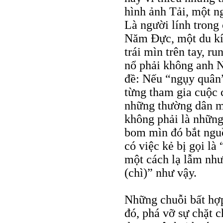
hình ảnh Tải, một n
Là người lính trong 
Năm Đực, một du kí
trái mìn trên tay, ru
nổ phải không anh N
đề: Nếu “ngụy quân”
từng tham gia cuộc c
những thường dân 
không phải là những 
bom mìn đó bắt nguồ
có việc kẻ bị gọi là
một cách lạ lẫm như
(chì)” như vậy.
Những chuỗi bất hợp
đó, phá vỡ sự chặt 