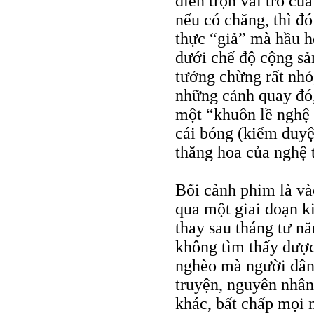
diễn trọn vai trò củ
nếu có chăng, thì đó
thực “giả” mà hầu 
dưới chế độ cộng sả
tưởng chừng rất nhỏ,
những cảnh quay đó
một “khuôn lề nghệ 
cái bóng (kiểm duyệ
thăng hoa của nghệ 
Bối cảnh phim là và
qua một giai đoạn ki
thay sau tháng tư 
không tìm thấy đượ
nghèo mà người dân
truyện, nguyên nhân
khác, bất chấp mọi 