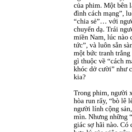
của phim. Một bên l
đình cách mạng”, lu
“chia sẻ”… với ngườ
chuyển dạ. Trái ngượ
miền Nam, lúc nào c
tức”, và luôn sẵn sà
một bức tranh trắng 
gì thuộc về “cách m
khóc dở cười” như c
kia?
Trong phim, người x
hòa run rẩy, “bò lê
người lính cộng sản,
mìn. Nhưng những “
giác sợ hãi nào. Có