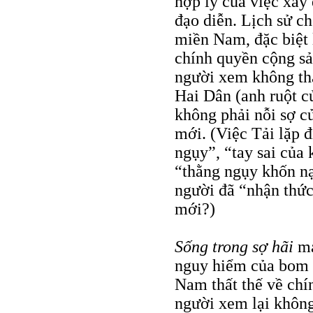
hợp lý của việc xây
đạo diễn. Lịch sử ch
miền Nam, đặc biệt 
chính quyền cộng s
người xem không thấ
Hai Dân (anh ruột củ
không phải nỗi sợ c
mới. (Việc Tải lặp đ
ngụy”, “tay sai của 
“thằng ngụy khốn nạ
người đã “nhận thức
mới?)
Sống trong sợ hãi
ma
nguy hiểm của bom m
Nam thất thế về chí
người xem lại không