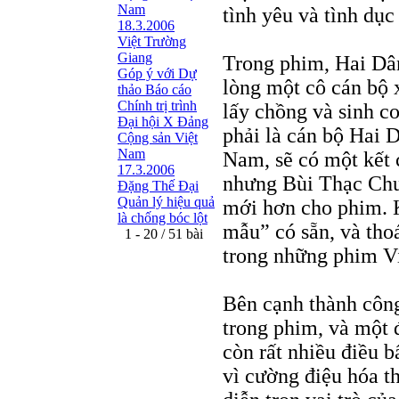
Nam
tình yêu và tình dục
18.3.2006
Việt Trường
Giang
Trong phim, Hai Dân
Góp ý với Dự
lòng một cô cán bộ 
thảo Báo cáo
Chính trị trình
lấy chồng và sinh c
Đại hội X Đảng
phải là cán bộ Hai 
Cộng sản Việt
Nam
Nam, sẽ có một kết
17.3.2006
nhưng Bùi Thạc Chuy
Đặng Thế Đại
Quản lý hiệu quả
mới hơn cho phim. 
là chống bóc lột
mẫu” có sẵn, và tho
1 - 20 / 51 bài
trong những phim V
Bên cạnh thành công
trong phim, và một 
còn rất nhiều điều b
vì cường điệu hóa t