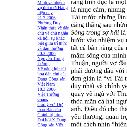
rằng tình dục là mộ
Minh và nhiệm
vụ đổi mới Đảng
là nhục cảm, nhưng 
hiện nay
Tải trước những lần 
21.3.2006
Phương Duy
căng thẳng sau nhữn
Nhận thức về dân
Sống trong sợ hãi
là
chủ và chủ nghĩa
xã hội: sự khác
bước vào nhiệm vụ n
biệt giữa trí thức
tất cả bản năng của 
và dân thường
20.3.2006
mầm sống của mình v
Nguyễn Trung
Thuận, người vợ đầu
Lương
Về năng lực cải
phải đương đầu với 
hoá dân chủ của
đơn giản là “vì Tải
Đảng Cộng sản
Việt Nam
duy nhất và chính y
18.3.2006
quay về ngủ với Th
Việt Trường
Giang
thỏa mãn cả hai ngư
Góp ý với Dự
anh. Điều đó cho thấ
thảo Báo cáo
Chính trị trình
yêu thương, quan tr
Đại hội X Đảng
một cách nhìn “hiện
Cộng sản Việt