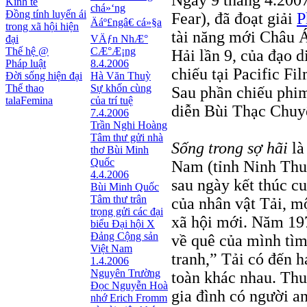
Ngày 9 tháng 4.200
Kinh tế
chá»‘ng
Đồng tính luyến ái
Fear), đã đoạt giải
P
Äáº£ngâ€ cá»§a
trong xã hội hiện
tài năng mới Châu 
đại
VÄƒn NhÆ°
Thế hệ @
CÆ°Æ¡ng
Hải lần 9, của đạo 
Pháp luật
8.4.2006
chiếu tại Pacific Fi
Đời sống hiện đại
Hà Văn Thuỳ
Thể thao
Sự khốn cùng
Sau phần chiếu phim
talaFemina
của trí tuệ
diễn Bùi Thạc Chuy
7.4.2006
Trần Nghi Hoàng
Tâm thư gửi nhà
Sống trong sợ hãi
là
thơ Bùi Minh
Quốc
Nam (tỉnh Ninh Thu
4.4.2006
sau ngày kết thúc c
Bùi Minh Quốc
Tâm thư trân
của nhân vật Tải, m
trọng gửi các đại
xã hội mới. Năm 1975
biểu Đại hội X
Đảng Cộng sản
về quê của mình tìm
Việt Nam
tranh,” Tải có đến 
1.4.2006
Nguyên Trường
toàn khác nhau. Thu
Đọc Nguyễn Hoà
gia đình có người a
nhớ Erich Fromm