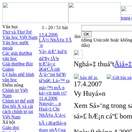
trang
Văn học
1 - 20 / 51 bài
Thơ và Thơ Trẻ
13.4.2006
tìm
Văn học Việt Nam
LÃ½ NhÃ¢n TÃ
(dùng Unicode hoặc khôn
Văn học nước
´n
dấu)
ngoài
Vá» dÆ° luáº­n
Các giải thưởng
văn học
dáº¥y lÃªn
Nghá»‡ thuáº­t
Äiá»
Giải thưởng Bùi
trÆ°á»›c
Giáng
â€œCÃ¡nh
Lý luận phê bình
Ä‘á»“ng báº¥t
bản để in
Gửi bài nà
văn học
táº­nâ€: Lá»™ ra
17.4.2007
Điểm nóng
má»™t mÃ n
Chính trị Việt
Vy Huyá»n
ká»‹ch tinh vi?
Nam
11.4.2006
Chính trị thế giới
Nguyá»…n
Xem Sá»‘ng trong s
Đại hội X và cải
Huá»‡ Chi
cách chính trị tại
sá»£ hÆ¡n cáº£ bo
NhÃ¢n Ä‘á»c
Việt Nam
Xã hội
bÃ i â€œBá»n
Giáo dục
tham nhÅ©ng