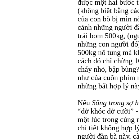
được một hai bước tr
(không biết bằng cá
của con bò bị mìn n
cảnh những người đ
trái bom 500kg, (ng
những con người đó)
500kg nổ tung mà kh
cách đó chỉ chừng 1
cháy nhỏ, bập bùng?
như của cuốn phim n
những bất hợp lý nà
Nếu
Sống trong sợ h
“dở khóc dở cười” -
một lúc trong cùng 
chi tiết không hợp l
người đàn bà này, c