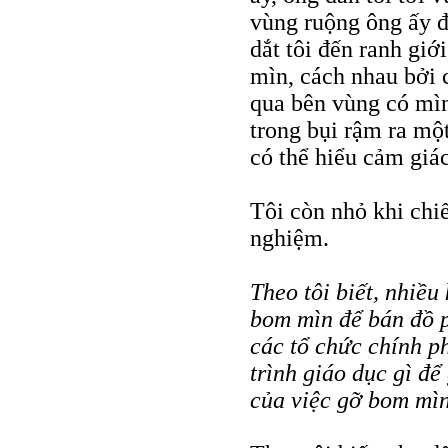
vùng ruộng ông ấy đã
dắt tôi đến ranh giớ
mìn, cách nhau bởi 
qua bên vùng có mìn,
trong bụi rậm ra mộ
có thể hiểu cảm giác
Tôi còn nhỏ khi chi
nghiệm.
Theo tôi biết, nhiều
bom mìn để bán đồ p
các tổ chức chính 
trình giáo dục gì đ
của việc gỡ bom mì