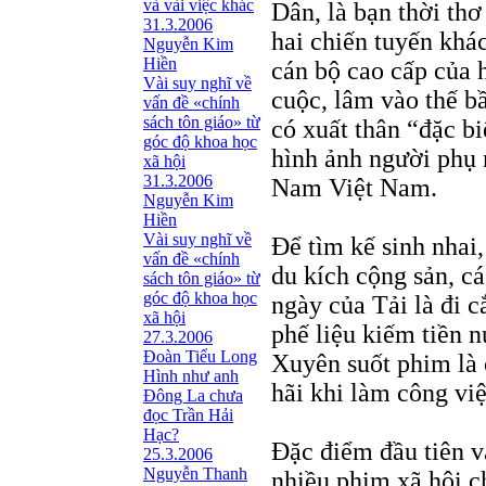
và vài việc khác
Dân, là bạn thời thơ
31.3.2006
hai chiến tuyến khá
Nguyễn Kim
Hiền
cán bộ cao cấp của 
Vài suy nghĩ về
cuộc, lâm vào thế b
vấn đề «chính
sách tôn giáo» từ
có xuất thân “đặc bi
góc độ khoa học
hình ảnh người phụ 
xã hội
31.3.2006
Nam Việt Nam.
Nguyễn Kim
Hiền
Vài suy nghĩ về
Để tìm kế sinh nhai
vấn đề «chính
du kích cộng sản, c
sách tôn giáo» từ
góc độ khoa học
ngày của Tải là đi 
xã hội
phế liệu kiếm tiền n
27.3.2006
Đoàn Tiểu Long
Xuyên suốt phim là 
Hình như anh
hãi khi làm công vi
Đông La chưa
đọc Trần Hải
Hạc?
Ðặc điểm đầu tiên v
25.3.2006
Nguyễn Thanh
nhiều phim xã hội c