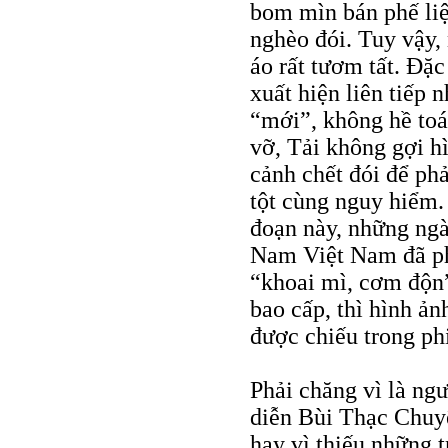
bom mìn bán phế liệ
nghèo đói. Tuy vậy,
áo rất tươm tất. Đặc
xuất hiện liên tiếp
“mới”, không hề toá
vỡ, Tải không gợi h
cảnh chết đói để ph
tột cùng nguy hiểm. 
đoạn này, những ng
Nam Việt Nam đã ph
“khoai mì, cơm độn”
bao cấp, thì hình ả
được chiếu trong ph
Phải chăng vì là ngư
diễn Bùi Thạc Chuyên
hay vì thiếu những 