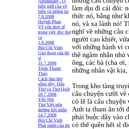
những câu chuyện cư
Apollinaire - Ở
biên giới của vô
làm dịu đi cái đói:
biên và tương lai
thức nó, bằng như kh
7.8.2008
Huỳnh Phan
nó, và xa lánh nó! T
Về vốn thực tế
nghĩ về những câu c
trong việc đọc thơ
ca
người cao khiết, vừ
1.8.2008
với những hành vi củ
Bùi Chí Vinh
Giai thoại của thi
thể ngầm nhắn nhủ 
sĩ
ông, các bà (cha ơi
31.7.2008
Trịnh Thanh
những nhân vật kia,
Thủy
Cách làm thơ
sống dậy: Đấu
Trong kho tàng truy
Thơ và Thơ Quật
câu chuyện cười về 
26.7.2008
Yến Nhi
có lẽ là câu chuyện
Thơ Việt trên
Anh ta tham ăn tới 
đường hội nhập
24.7.2008
phải buộc dây vào ch
Bùi Chí Vinh
có thể quên hết sĩ d
Phát minh của thi