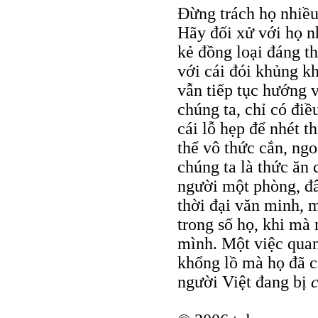
Đừng trách họ nhiều
Hãy đối xử với họ n
kẻ đồng loại đáng 
với cái đói khủng k
vẫn tiếp tục hướng v
chúng ta, chỉ có điề
cái lỗ hẹp để nhét t
thể vô thức cắn, ngo
chúng ta là thức ăn
người một phòng, đây
thời đại văn minh, 
trong số họ, khi mà
mình. Một việc quan 
khổng lồ mà họ đã cấ
người Việt đang bị
c