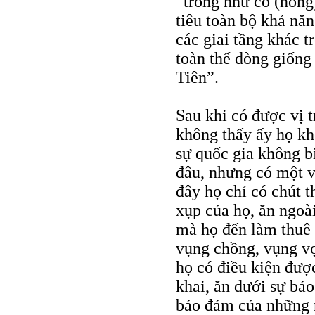
“trong như cố (nông
tiêu toàn bộ khả nă
các giai tầng khác t
toàn thể dòng giống
Tiên”.
Sau khi có được vị
không thấy ấy họ kh
sự quốc gia không bi
đâu, nhưng có một vi
đây họ chỉ có chút t
xụp của họ, ăn ngoà
mà họ đến làm thuê
vụng chồng, vụng v
họ có điều kiện đượ
khai, ăn dưới sự bảo
bảo đảm của những 