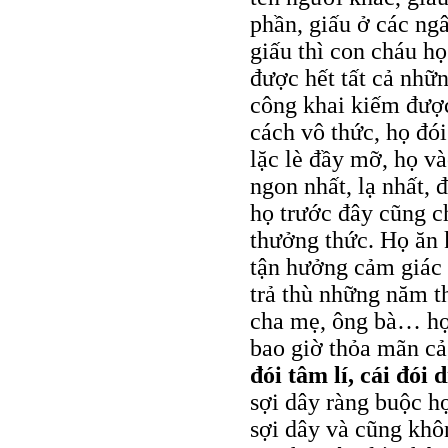
phần, giấu ở các ng
giấu thì con cháu họ
được hết tất cả nhữn
công khai kiếm được
cách vô thức, họ đó
lặc lè đầy mỡ, họ v
ngon nhất, lạ nhất, 
họ trước đây cũng 
thưởng thức. Họ ăn 
tận hưởng cảm giác 
trả thù những năm t
cha mẹ, ông bà… họ
bao giờ thỏa mãn cả,
đói tâm lí, cái đói 
sợi dây ràng buộc h
sợi dây và cũng khô