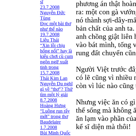
sĩ
phương án thật hoàn
23.7.2008
ra: một con gà vướn
Nguyễn Đức
Tùng
nó thành sợi-dây-mấ
Ðọc một bài thơ
bản chất của anh ta
như thế nào
19.7.2008
anh chồng giật liên 
Liêu Thái
vào bát mình, tống 
“Xin lỗi chịu
hổng nổi” hay là
rung đất chuyển cũng
kiểu chơi cù cum
ngôn ngữ xuất
tinh trong
Người Việt trước đ
15.7.2008
có lẽ cũng vì nhiều
Thái Kim Lan
Nguyễn Du nghĩ
còn vì lúc nào cũng
gì về “thơ"? Thử
tìm một lý giải
8.7.2008
Nhưng việc ăn có gì
Hoàng Hưng
thể sống mà không ă
“Luồng run rẩy
mới” trong thơ
ăn lạm vào phần của
Baudelaire
kể sĩ diện mà thôi!
1.7.2008
Bùi Minh Quốc