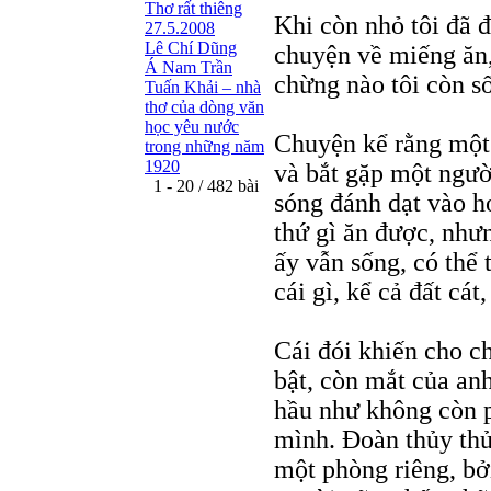
Thơ rất thiêng
Khi còn nhỏ tôi đã 
27.5.2008
Lê Chí Dũng
chuyện về miếng ăn,
Á Nam Trần
chừng nào tôi còn số
Tuấn Khải – nhà
thơ của dòng văn
học yêu nước
Chuyện kể rằng một 
trong những năm
1920
và bắt gặp một ngườ
1 - 20 / 482 bài
sóng đánh dạt vào h
thứ gì ăn được, như
ấy vẫn sống, có thể 
cái gì, kể cả đất cá
Cái đói khiến cho ch
bật, còn mắt của an
hầu như không còn 
mình. Đoàn thủy thủ 
một phòng riêng, bở