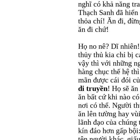
nghĩ có khả năng tr
Thạch Sanh đã hiển 
thỏa chí! Ăn đi, đừn
ăn đi chứ!
Họ no nê? Dĩ nhiên
thủy thủ kia chỉ bị 
vậy thì với những ng
hàng chục thế hệ th
mãn được cái đói củ
di truyền
! Họ sẽ ăn
ăn bất cứ khi nào có
nơi có thể. Người th
ăn lên tường hay vù
lãnh đạo của chúng t
kín đáo hơn gấp bội
tên người khác, giấu