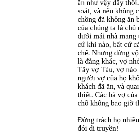
ăn như vậy đấy thôi
soát, và nếu không 
chồng đã không ăn b
của chúng ta là chủ 
dưới mái nhà mang t
cứ khi nào, bất cứ 
chế. Nhưng đừng vội
là đằng khác, vợ nh
Tây vợ Tàu, vợ nào 
người vợ của họ khô
khách đã ăn, và quan
thiết. Các bà vợ củ
chỗ không bao giờ t
Đừng trách họ nhiều,
đói di truyền!