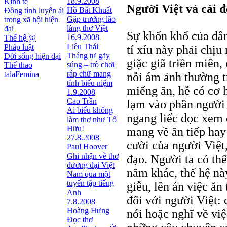
18.9.2008
Kinh tế
Người Việt và cái đ
Hồ Bất Khuất
Đồng tính luyến ái
Gặp trưởng lão
trong xã hội hiện
làng thơ Việt
đại
Sự khốn khổ của dân
16.9.2008
Thế hệ @
Liêu Thái
Pháp luật
tí xíu này phải chịu
Tháng tư gãy
Đời sống hiện đại
giặc giã triền miên, 
súng – trò chơi
Thể thao
ráp chữ mang
talaFemina
nỗi ám ảnh thường t
tính biểu niệm
miếng ăn, hễ có cơ h
1.9.2008
Cao Trần
lạm vào phần người 
Ai biểu không
ngang liếc dọc xem 
làm thơ như Tố
Hữu!
mang về ăn tiếp hay
27.8.2008
cười của người Việt,
Paul Hoover
Ghi nhận về thơ
đạo. Người ta có th
đương đại Việt
năm khác, thế hệ này
Nam qua một
tuyển tập tiếng
giễu, lên án việc ăn
Anh
đối với người Việt: 
7.8.2008
Hoàng Hưng
nói hoặc nghĩ về việ
Đọc thơ