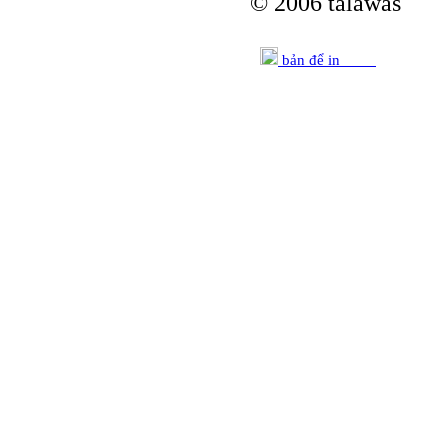
© 2006 talawas
bản để in