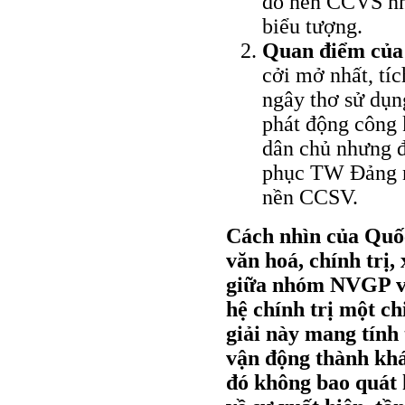
đổ nền CCVS như
biểu tượng.
Quan điểm của 
cởi mở nhất, tí
ngây thơ sử dụn
phát động công 
dân chủ nhưng đ
phục TW Ðảng n
nền CCSV.
Cách nhìn của Quốc
văn hoá, chính trị,
giữa nhóm NVGP và
hệ chính trị một ch
giải này mang tính 
vận động thành khái
đó không bao quát h