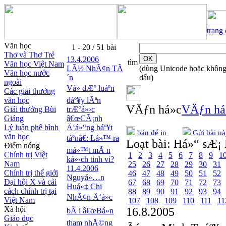
trang
Văn học
1 - 20 / 51 bài
Thơ và Thơ Trẻ
13.4.2006
tìm
Văn học Việt Nam
LÃ½ NhÃ¢n TÃ
(dùng Unicode hoặc khôn
Văn học nước
´n
dấu)
ngoài
Vá» dÆ° luáº­n
Các giải thưởng
văn học
dáº¥y lÃªn
VÄƒn há»c
VÄƒn há
Giải thưởng Bùi
trÆ°á»›c
Giáng
â€œCÃ¡nh
Lý luận phê bình
Ä‘á»“ng báº¥t
bản để in
Gửi bài nà
văn học
táº­nâ€: Lá»™ ra
Loạt bài:
Há»“ sÆ¡ 
Điểm nóng
má»™t mÃ n
Chính trị Việt
1
2
3
4
5
6
7
8
9
1
ká»‹ch tinh vi?
Nam
25
26
27
28
29
30
31
11.4.2006
Chính trị thế giới
46
47
48
49
50
51
52
Nguyá»…n
Đại hội X và cải
67
68
69
70
71
72
73
Huá»‡ Chi
cách chính trị tại
88
89
90
91
92
93
94
NhÃ¢n Ä‘á»c
Việt Nam
107
108
109
110
111
11
Xã hội
16.8.2005
bÃ i â€œBá»n
Giáo dục
tham nhÅ©ng