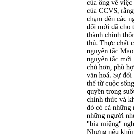
của ông về việc
của CCVS, rằng
chạm đến các n
đổi mới đã cho 
thành chính thốn
thủ. Thực chất 
nguyên tắc Maois
nguyên tắc mới
chủ hơn, phù hợ
văn hoá. Sự đổi
thể từ cuộc sốn
quyền trong suố
chính thức và kh
đó có cả những 
những người như
"bia miệng" nghĩ
Nhưng nếu khôn