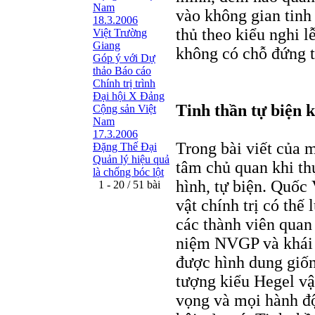
Nam
vào không gian tinh
18.3.2006
thủ theo kiểu nghi l
Việt Trường
Giang
không có chỗ đứng t
Góp ý với Dự
thảo Báo cáo
Chính trị trình
Đại hội X Đảng
Tinh thần tự biện 
Cộng sản Việt
Nam
17.3.2006
Trong bài viết của 
Đặng Thế Đại
Quản lý hiệu quả
tâm chủ quan khi thự
là chống bóc lột
hình, tự biện. Quốc
1 - 20 / 51 bài
vật chính trị có th
các thành viên quan
niệm NVGP và khái
được hình dung giốn
tượng kiểu Hegel v
vọng và mọi hành độ