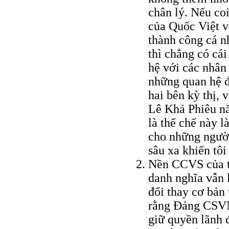
chân lý. Nếu coi
của Quốc Việt v
thành công cá n
thì chẳng có cái
hệ với các nhân
những quan hệ đó
hai bên kỳ thị, 
Lê Khả Phiêu nă
là thể chế này 
cho những ngườ
sâu xa khiến tôi
Nền CCVS của 
danh nghĩa vẫn 
đổi thay cơ bản
rằng Ðảng CSVN 
giữ quyền lãnh đ