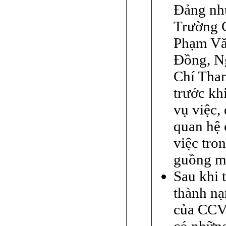
Ðảng nh
Trường 
Phạm V
Ðồng, N
Chí Than
trước kh
vụ việc,
quan hệ
việc tro
guồng m
Sau khi 
thành nạ
của CCV