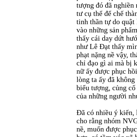
tượng đó đã nghiền n
tư cụ thể để chế thà
tinh thần tự do quật
vào những sản phẩm
thấy cái day dứt hư
như Lê Ðạt thấy mình
phạt nặng nề vậy, t
chỉ đạo gì ai mà bị
nữ ấy được phục hồi
lòng ta ấy đã không
biểu tượng, củng cố
của những người nh
Ðã có nhiều ý kiến,
cho rằng nhóm NVGP 
nề, muốn được phục