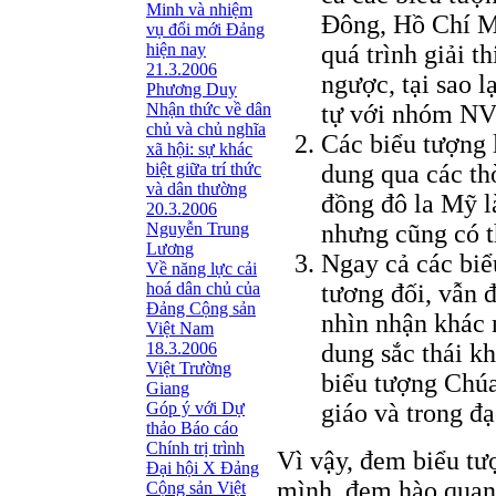
Minh và nhiệm
Ðông, Hồ Chí Mi
vụ đổi mới Đảng
hiện nay
quá trình giải t
21.3.2006
ngược, tại sao 
Phương Duy
Nhận thức về dân
tự với nhóm N
chủ và chủ nghĩa
Các biểu tượng 
xã hội: sự khác
biệt giữa trí thức
dung qua các th
và dân thường
đồng đô la Mỹ là
20.3.2006
Nguyễn Trung
nhưng cũng có t
Lương
Ngay cả các biể
Về năng lực cải
hoá dân chủ của
tương đối, vẫn 
Đảng Cộng sản
nhìn nhận khác 
Việt Nam
18.3.2006
dung sắc thái k
Việt Trường
biểu tượng Chúa
Giang
Góp ý với Dự
giáo và trong đạ
thảo Báo cáo
Chính trị trình
Vì vậy, đem biểu tư
Đại hội X Đảng
mình, đem hào quan
Cộng sản Việt