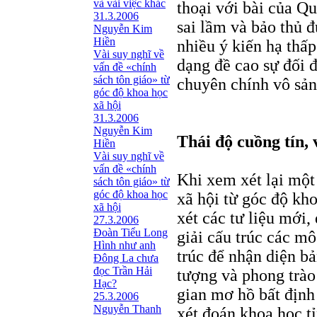
và vài việc khác
thoại với bài của Q
31.3.2006
sai lầm và bảo thủ đ
Nguyễn Kim
Hiền
nhiều ý kiến hạ thấ
Vài suy nghĩ về
dạng đề cao sự đối 
vấn đề «chính
sách tôn giáo» từ
chuyên chính vô sả
góc độ khoa học
xã hội
31.3.2006
Nguyễn Kim
Thái độ cuồng tín, 
Hiền
Vài suy nghĩ về
vấn đề «chính
Khi xem xét lại một
sách tôn giáo» từ
góc độ khoa học
xã hội từ góc độ kh
xã hội
xét các tư liệu mới
27.3.2006
Đoàn Tiểu Long
giải cấu trúc các mô
Hình như anh
trúc để nhận diện bả
Đông La chưa
đọc Trần Hải
tượng và phong trà
Hạc?
gian mơ hồ bất định
25.3.2006
Nguyễn Thanh
xét đoán khoa học t