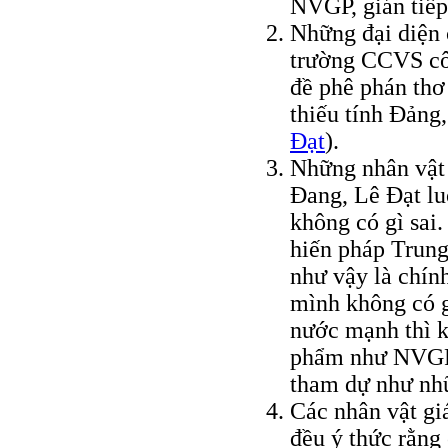
NVGP, gián tiếp 
Những đại diện
trường CCVS côn
đề phê phán thơ
thiếu tính Ðảng
Ðạt
).
Những nhân vật
Ðang, Lê Ðạt lu
không có gì sai
hiến pháp Trung
như vậy là chín
mình không có g
nước mạnh thì k
phẩm như NVGP 
tham dự như nhữ
Các nhân vật gi
đều ý thức rằng 