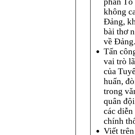
phán Tố
không ca
Ðảng, k
bài thơ n
về Ðảng
Tấn côn
vai trò l
của Tuy
huấn, đòi
trong vă
quân đội
các diễn
chính th
Viết trên