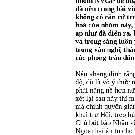
nhóm NVGP đe doạ 
đã nêu trong bài vi
không có căn cứ tr
hoá của nhóm này, 
áp như đã diễn ra,
và trong sáng luôn
trong văn nghệ thà
các phong trào dân 
Nếu khẳng định rằn
độ, dù là vô ý thức 
phải nặng nề hơn nữ
xét lại sau này thì 
mà chính quyền giàn
khai trừ Hội, treo bú
Chủ bút báo Nhân vă
Ngoài hai án tù ch