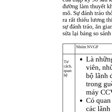
đường làm thuyết kh
mô. Sự đánh tráo th
ra rất thiếu lương t
sự đánh tráo, ăn gia
sửa lại bảng so sán
Nhóm NVGP
Là nhữn
Tư
viên, nh
cách,
quan
bộ lãnh 
hệ
trong g
máy CC
Có quan 
các lãnh 