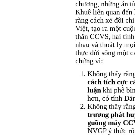
chương, những án t
Khuê liên quan đến 
ràng cách xẻ đôi ch
Việt, tạo ra một cu
thần CCVS, hai tinh 
nhau và thoát ly mọi
thực đời sống một cá
chứng vì:
Không thấy rằn
cách tích cực 
luận
khi phê bì
hơn, có tính Ðả
Không thấy rằn
trương phát hu
guồng máy CC
NVGP ý thức rõ,