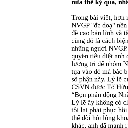
nửa thế kỷ qua, nhấ
Trong bài viết, hơn
NVGP "đe doạ" nền 
đề cao bản lĩnh và 
cùng đó là cách biệ
những người NVGP. A
quyền tiêu diệt anh
lương tri để nhóm 
tựa vào đó mà bác bỏ
số phận này. Lý lẽ 
CSVN được Tố Hữu p
“Bọn phản động Nhâ
Lý lẽ ấy không có c
tôi lại phải phục hồi
thể đòi hỏi lòng kh
khác, anh đã mạnh rồ