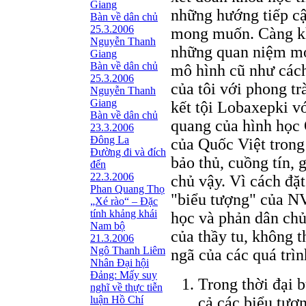
Giang
những hướng tiếp c
Bàn về dân chủ
25.3.2006
mong muốn. Càng kh
Nguyễn Thanh
những quan niệm mới
Giang
Bàn về dân chủ
mô hình cũ như cách
25.3.2006
của tôi với phong t
Nguyễn Thanh
Giang
kết tội Lobaxepki v
Bàn về dân chủ
quang của hình học 
23.3.2006
Đông La
của Quốc Việt trong
Đường đi và đích
bảo thủ, cuồng tín, 
đến
22.3.2006
chủ vậy. Vì cách đặt
Phan Quang Thọ
"biểu tượng" của N
„Xé rào“ – Đặc
tính khảng khái
học và phản dân chủ
Nam bộ
của thầy tu, không 
21.3.2006
Ngô Thanh Liêm
ngã của các quá trìn
Nhân Đại hội
Đảng: Mấy suy
Trong thời đại 
nghĩ về thực tiễn
luận Hồ Chí
cả các biểu tượ