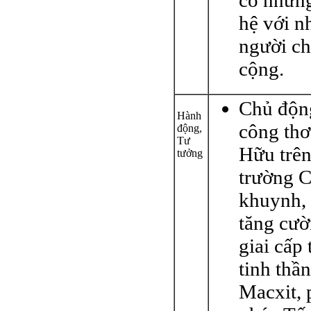
có nhữn
hệ với n
người c
cộng.
Chủ độn
Hành
công thơ
động,
Tư
Hữu trên
tưởng
trường 
khuynh, 
tăng cườ
giai cấp 
tinh thần
Macxit, 