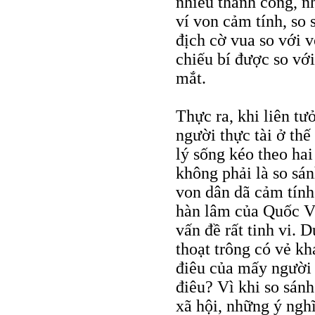
nhiều thành công, nh
ví von cảm tính, so
địch cờ vua so với 
chiếu bí được so v
mắt.
Thực ra, khi liên t
người thực tài ở thế
lý sống kéo theo ha
không phải là so s
von dân dã cảm tín
hàn lâm của Quốc Vi
vấn đề rất tinh vi.
thoạt trông có vẻ k
điêu của mấy người 
điêu? Vì khi so sánh
xã hội, những ý ngh