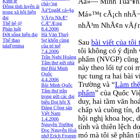
Ãá»— Minh Tuáº¥n
Kinh tế
chá»‘ng
Đồng tính luyến ái
Äáº£ngâ€ cá»§a
trong xã hội hiện
Má»™t cÃ¡ch nhÃ¬n
đại
VÄƒn NhÆ°
Thế hệ @
CÆ°Æ¡ng
nhÃ³m NhÃ¢n vÄƒn
Pháp luật
8.4.2006
Đời sống hiện đại
Hà Văn Thuỳ
Thể thao
Sự khốn cùng
Sau
bài viết của tô
talaFemina
của trí tuệ
tôi không có ý định
7.4.2006
Trần Nghi Hoàng
phẩm (NVGP) cũng k
Tâm thư gửi nhà
này theo lối tự coi 
thơ Bùi Minh
Quốc
tục tung ra hai bài v
4.4.2006
Trường và “
Làm thế
Bùi Minh Quốc
Tâm thư trân
phẩm
” của Quốc Việ
trọng gửi các đại
duy, hai tầm văn ho
biểu Đại hội X
Đảng Cộng sản
chấp và cuồng tín, 
Việt Nam
hội nghị khoa học, 
1.4.2006
Nguyên Trường
tính và thiên lệch d
Đọc Nguyễn Hoà
mó mà tôi sẽ phân tí
nhớ Erich Fromm