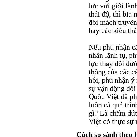
lực với giới lãn
thái độ, thì bia
đôi mách truyền
hay các kiểu thầ
Nếu phủ nhận cá
nhân lãnh tụ, p
lực thay đổi đườ
thông của các c
hội, phủ nhận ý
sự vận động đổi
Quốc Việt đã ph
luôn cả quá trì
gì? Là chấm dứt
Việt có thực sự
Cách so sánh theo l