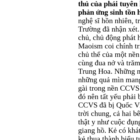
thủ của phái tuyên
phản ứng sinh tồn 
nghệ sĩ hồn nhiên, 
Trường đã nhận xét.
chủ, chủ động phát 
Maoism coi chính tr
chủ thể của một nền
cùng đua nở và trăm
Trung Hoa. Những n
những quả mìn mang
gài trong nền CCVS 
đó nên tất yếu phải 
CCVS đã bị Quốc Vi
trời chung, cả hai b
thật y như cuộc đụng
giang hồ. Kẻ có khá
kẻ thua thành biểu 