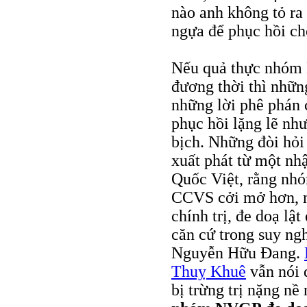
nào anh không tỏ ra
ngựa để phục hồi cho
Nếu quả thực nhóm 
đương thời thì nhữ
những lời phê phán 
phục hồi lặng lẽ nh
bịch. Những đòi hỏi 
xuất phát từ một nh
Quốc Việt, rằng n
CCVS cởi mở hơn, nh
chính trị, đe doạ lậ
căn cứ trong suy ng
Nguyễn Hữu Ðang.
Thuỵ Khuê
vẫn nói đ
bị trừng trị nặng nề