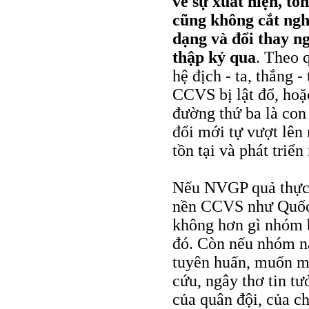
về sự xuất hiện, t
cũng không cắt nghĩ
dạng và đổi thay 
thập kỷ qua
. Theo 
hệ địch - ta, thắng -
CCVS bị lật đổ, hoặ
đường thứ ba là con
đổi mới tự vượt lên 
tồn tại và phát triển
Nếu NVGP quả thực 
nền CCVS như Quốc V
không hơn gì nhóm b
đó. Còn nếu nhóm nà
tuyên huấn, muốn mở
cứu, ngây thơ tin t
của quân đội, của ch