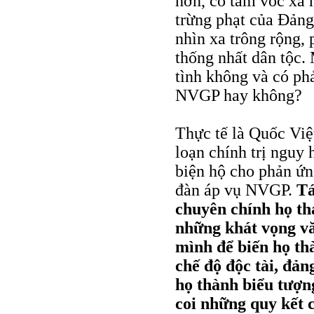
hơn, có tầm vóc xã 
trừng phạt của Ðảng
nhìn xa trông rộng,
thống nhất dân tộc.
tình không và có ph
NVGP hay không?
Thực tế là Quốc Vi
loạn chính trị nguy
biện hộ cho phản ứ
đàn áp vụ NVGP.
Tá
chuyên chính họ th
những khát vọng vă
mình để biến họ th
chế độ độc tài, đản
họ thành biểu tượn
coi những quy kết 