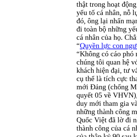
thật trong hoạt độn
yếu tố cá nhân, nỗ l
đó, ông lại nhấn m
đi toàn bộ những yế
cá nhân của họ. Chẳn
“
Quyền lực con ngườ
“Không có cáo phó 
chúng tôi quan hệ v
khách hiện đại, tư v
cụ thể là tích cực t
mới Ðảng (chống Ma
quyết 05 về VHVN), 
duy mới tham gia v
những thành công m
Quốc Việt đã lờ đi 
thành công của cá n
của thập kỷ 90 sau k