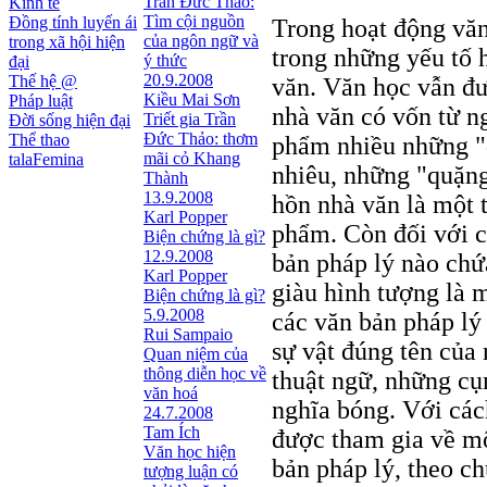
Trần Đức Thảo:
Kinh tế
Tìm cội nguồn
Đồng tính luyến ái
Trong hoạt động văn
của ngôn ngữ và
trong xã hội hiện
trong những yếu tố h
ý thức
đại
20.9.2008
Thế hệ @
văn. Văn học vẫn đư
Kiều Mai Sơn
Pháp luật
nhà văn có vốn từ n
Triết gia Trần
Đời sống hiện đại
Ðức Thảo: thơm
Thể thao
phẩm nhiều những "q
mãi cỏ Khang
talaFemina
nhiêu, những "quặng
Thành
13.9.2008
hồn nhà văn là một t
Karl Popper
phẩm. Còn đối với c
Biện chứng là gì?
12.9.2008
bản pháp lý nào chứ
Karl Popper
giàu hình tượng là 
Biện chứng là gì?
5.9.2008
các văn bản pháp lý 
Rui Sampaio
sự vật đúng tên của
Quan niệm của
thông diễn học về
thuật ngữ, những cụ
văn hoá
nghĩa bóng. Với các
24.7.2008
Tam Ích
được tham gia về mộ
Văn học hiện
bản pháp lý, theo c
tượng luận có