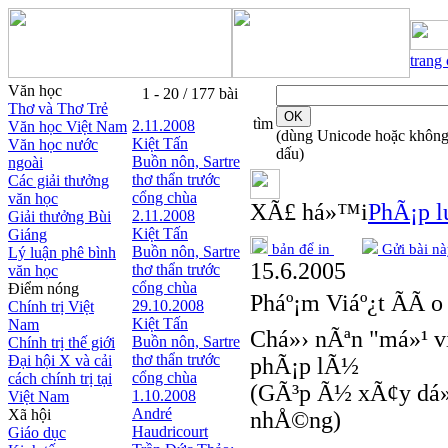
trang
Văn học
1 - 20 / 177 bài
Thơ và Thơ Trẻ
tìm
2.11.2008
Văn học Việt Nam
(dùng Unicode hoặc khôn
Kiệt Tấn
Văn học nước
dấu)
Buồn nôn, Sartre
ngoài
thơ thẩn trước
Các giải thưởng
cổng chùa
văn học
XÃ£ há»™i
PhÃ¡p lu
2.11.2008
Giải thưởng Bùi
Kiệt Tấn
Giáng
bản để in
Gửi bài nà
Buồn nôn, Sartre
Lý luận phê bình
15.6.2005
thơ thẩn trước
văn học
cổng chùa
Điểm nóng
Pháº¡m Viáº¿t ÃÃ o
29.10.2008
Chính trị Việt
Kiệt Tấn
Nam
Chá»› nÃªn "má»¹ v
Buồn nôn, Sartre
Chính trị thế giới
thơ thẩn trước
Đại hội X và cải
phÃ¡p lÃ½
cổng chùa
cách chính trị tại
(GÃ³p Ã½ xÃ¢y dá»±
1.10.2008
Việt Nam
André
Xã hội
nhÅ©ng)
Haudricourt
Giáo dục