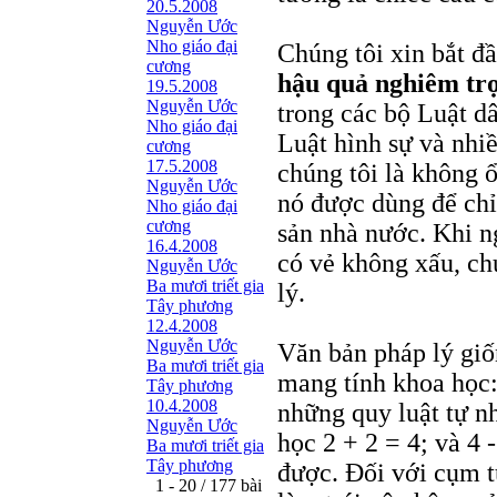
20.5.2008
Nguyễn Ước
Nho giáo đại
Chúng tôi xin bắt đ
cương
hậu quả nghiêm tr
19.5.2008
Nguyễn Ước
trong các bộ Luật d
Nho giáo đại
Luật hình sự và nhiề
cương
17.5.2008
chúng tôi là không ổ
Nguyễn Ước
nó được dùng để chỉ
Nho giáo đại
cương
sản nhà nước. Khi ng
16.4.2008
có vẻ không xấu, ch
Nguyễn Ước
Ba mươi triết gia
lý.
Tây phương
12.4.2008
Nguyễn Ước
Văn bản pháp lý giố
Ba mươi triết gia
mang tính khoa học: 
Tây phương
10.4.2008
những quy luật tự nh
Nguyễn Ước
học 2 + 2 = 4; và 4 
Ba mươi triết gia
Tây phương
được. Ðối với cụm t
1 - 20 / 177 bài