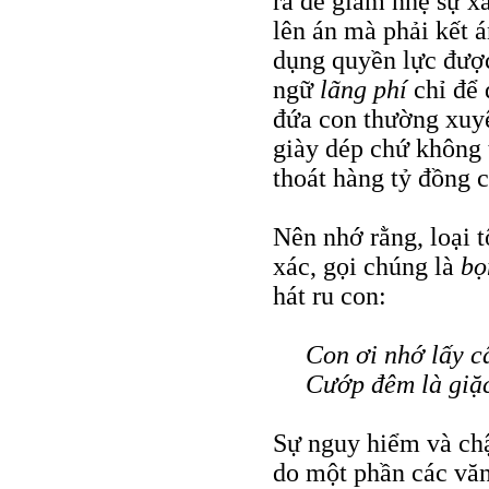
ra để giảm nhẹ sự x
lên án mà phải kết 
dụng quyền lực đượ
ngữ
lãng phí
chỉ để 
đứa con thường xuyê
giày dép chứ không 
thoát hàng tỷ đồng c
Nên nhớ rằng, loại t
xác, gọi chúng là
bọ
hát ru con:
Con ơi nhớ lấy c
Cướp đêm là giặc
Sự nguy hiểm và chậ
do một phần các văn