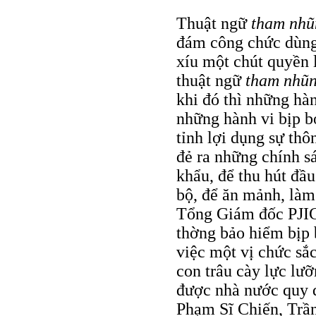
Thuật ngữ
tham nhũ
đám công chức dùng 
xíu một chút quyền l
thuật ngữ
tham nhũ
khi đó thì những hà
những hành vi bịp b
tỉnh lợi dụng sự th
đẻ ra những chính sá
khẩu, để thu hút đầu
bộ, để ăn mảnh, làm 
Tổng Giám đốc PJIC
thờng bảo hiểm bịp b
việc một vị chức sắ
con trâu cày lực lưỡ
được nhà nước quy 
Phạm Sĩ Chiến, Trầ