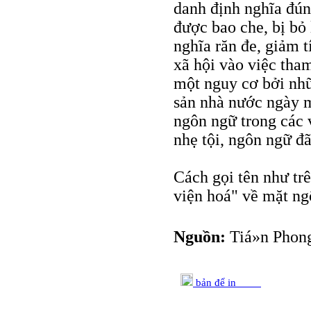
danh định nghĩa đún
được bao che, bị bỏ
nghĩa răn đe, giảm 
xã hội vào việc tham
một nguy cơ bởi nhữ
sản nhà nước ngày m
ngôn ngữ trong các 
nhẹ tội, ngôn ngữ đ
Cách gọi tên như tr
viện hoá" về mặt ng
Nguồn:
Tiá»n Phong
bản để in