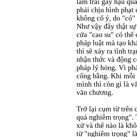
làm trái gây hậu qu
phải chịu hình phạt
không cố ý, do "có" 
Như vậy đây thật sự
cửa "cao su" có thể
pháp luật mà tạo kh
thì sẽ xảy ra tình t
nhận thức và động c
pháp lý hỏng. Vì phá
công bằng. Khi mỗi 
mình thì còn gì là 
văn chương.
Trở lại cụm từ trên
quả nghiêm trọng". 
xử và thế nào là kh
từ "nghiêm trọng" là