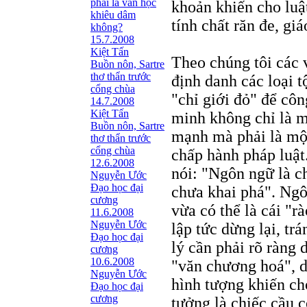
phải là văn học
khoản khiến cho luậ
khiêu dâm
tính chất răn đe, gi
không?
15.7.2008
Kiệt Tấn
Theo chúng tôi các 
Buồn nôn, Sartre
thơ thẩn trước
định danh các loại 
cổng chùa
"chỉ giới đỏ" để cô
14.7.2008
Kiệt Tấn
minh không chỉ là m
Buồn nôn, Sartre
mạnh mà phải là một 
thơ thẩn trước
cổng chùa
chấp hành pháp luật
12.6.2008
nói: "Ngôn ngữ là c
Nguyễn Ước
Ðạo học đại
chưa khai phá". Ngô
cương
vừa có thể là cái "r
11.6.2008
Nguyễn Ước
lập tức dừng lại, tr
Ðạo học đại
lý cần phải rõ ràng
cương
10.6.2008
"văn chương hoá", d
Nguyễn Ước
hình tượng khiến ch
Ðạo học đại
cương
tưởng là chiếc cầu c