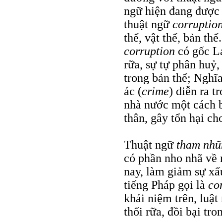
ngữ hiện đang được 
thuật ngữ
corruptio
thể, vật thể, bản thể
corruption
có gốc La
rữa, sự tự phân huỷ, 
trong bản thể; Nghĩa
ác (
crime
) diễn ra 
nhà nước một cách 
thân, gây tổn hại ch
Thuật ngữ
tham nhũ
có phần nho nhã về 
nay, làm giảm sự xấ
tiếng Pháp gọi là
co
khái niệm trên, luật
thối rữa, đồi bại t