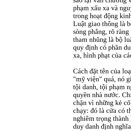
sao lại văn chương v
phạm xấu xa và ngu
trong hoạt động kin
Luật giao thông là 
sòng phẳng, rõ ràng
tham nhũng là bộ lu
quy định có phần du
xa, hình phạt của các
Cách đặt tên của loạ
"mỹ viện" quá, nó g
tội danh, tội phạm 
quyền nhà nước. Chí
chặn vì những kẻ cố
chạy: đó là cửa có t
nghiêm trọng thành
duy danh định nghĩa