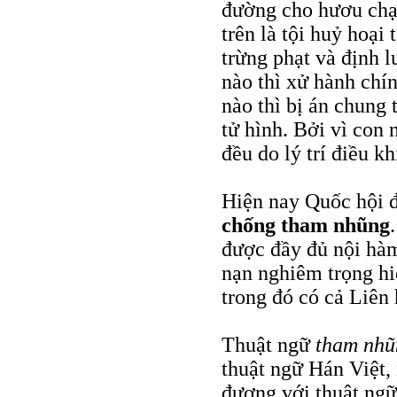
đường cho hươu chạy
trên là tội huỷ hoại
trừng phạt và định l
nào thì xử hành chín
nào thì bị án chung 
tử hình. Bởi vì con 
đều do lý trí điều k
Hiện nay Quốc hội 
chống tham nhũng
được đầy đủ nội hàm
nạn nghiêm trọng hi
trong đó có cả Liên
Thuật ngữ
tham nhũ
thuật ngữ Hán Việt,
đương với thuật ng