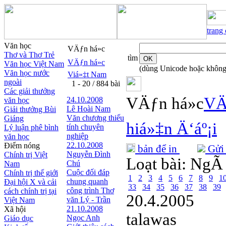
trang
Văn học
VÄƒn há»c
Thơ và Thơ Trẻ
tìm
VÄƒn há»c
Văn học Việt Nam
(dùng Unicode hoặc không
Văn học nước
Viá»‡t Nam
ngoài
1 - 20 / 884 bài
Các giải thưởng
VÄƒn há»c
VÄ
24.10.2008
văn học
Lê Hoài Nam
Giải thưởng Bùi
Văn chương thiếu
Giáng
hiá»‡n Ä‘áº¡i
tính chuyên
Lý luận phê bình
nghiệp
văn học
22.10.2008
Điểm nóng
bản để in
Gửi 
Nguyễn Đình
Chính trị Việt
Loạt bài:
NgÃ y
Chú
Nam
Cuộc đối đáp
Chính trị thế giới
1
2
3
4
5
6
7
8
9
1
chung quanh
Đại hội X và cải
33
34
35
36
37
38
39
công trình Thơ
cách chính trị tại
20.4.2005
văn Lý - Trần
Việt Nam
21.10.2008
Xã hội
talawas
Ngọc Anh
Giáo dục