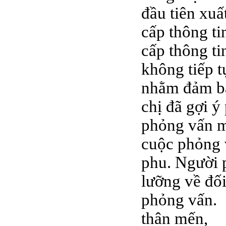
đầu tiên xuấ
cấp thông ti
cấp thông ti
không tiếp t
nhằm đảm bả
chị đã gợi ý
phỏng vấn mộ
cuộc phỏng 
phu. Người p
lưỡng về đố
phỏng vấn.
thân mến,