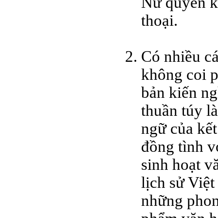
Nữ quyền kh
thoại.
Có nhiều cá
không coi 
bản kiến ng
thuần túy l
ngữ của kết
đồng tình v
sinh hoạt v
lịch sử Việ
những phong