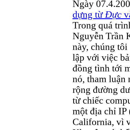
Ngày 07.4.2005
dựng từ
Đực
v
Trong quá trìn
Nguyễn Trần Kh
này, chúng tôi
lập với việc b
đồng tình tới 
nó, tham luận 
rộng đường dư 
từ chiếc comp
một địa chỉ IP
California, vì