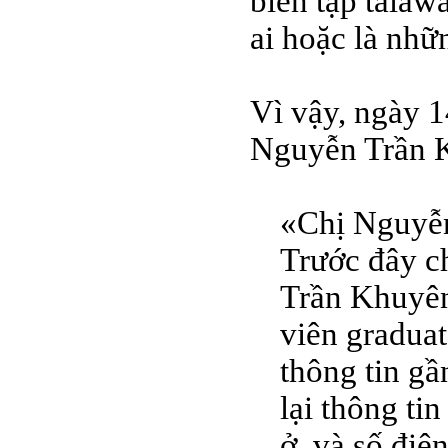
biên tập talaw
ai hoặc là nhữn
Vì vậy, ngày 1
Nguyễn Trần 
«Chị Nguyễn
Trước đây ch
Trần Khuyên
viên graduat
thông tin gầ
lại thông tin
ở, và số điện