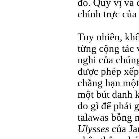
đó. Quý vị và c
chính trực của
Tuy nhiên, khôn
từng cộng tác 
nghi của chúng
được phép xếp
chẳng hạn một
một bút danh k
do gì để phải 
talawas bỗng n
Ulysses
của Ja