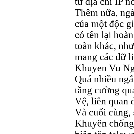
từ địa chỉ IP n
Thêm nữa, ngày
của một độc gi
có tên lại hoà
toàn khác, nhưn
mang các dữ li
Khuyen Vu Nguy
Quá nhiều ngẫu
tăng cường qu
Vệ, liên quan
Và cuối cùng,
Khuyên chống 