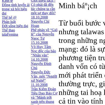
Giới thiệu sách -
Kinh tế
Minh báº¡ch
Có phải đã đến
Đồng tính luyến ái
lúc chúng ta cần
trong xã hội hiện
một sự thay đổi?
đại
18.10.2008
Thế hệ @
Từ buổi bước 
Nguyễn Chí
Pháp luật
Hoan
Đời sống hiện đại
nhưng talawas 
Phê phán về “Gió
Thể thao
lẻ” của Nguyễn
talaFemina
trong những ng
Ngọc Tư
15.10.2008
Võ Huy Tâm
mạng: đó là sự
Nọc độc của báo
"Nhân văn"
phương tiện tr
14.10.2008
Nguyễn Đình
danh vốn có từ
Chú
Nguyễn Đức
mới phát triển
Vân, một “Người
xứ Nghệ”
thường trực, g
11.10.2008
Trần Kiêm Đoàn
những tai hoạ 
Tiêu Dao Bảo Cự
và “Mảnh trời
cả tin vào tín
xanh trên thung