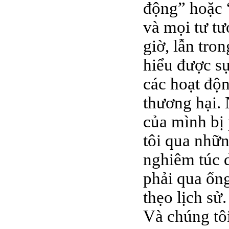
động” hoặc “
và mọi tư t
giờ, lẫn tro
hiểu được sự
các hoạt độn
thương hại.
của mình bị 
tôi qua nhữn
nghiêm túc d
phải qua ốn
thẹo lịch sử
Và chúng tô