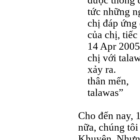
được thông q
tức những n
chị đáp ứng
của chị, tiế
14 Apr 2005 
chị với tala
xảy ra.
thân mến,
talawas”
Cho đến nay, 
nữa, chúng tô
Khuyên. Nhưng