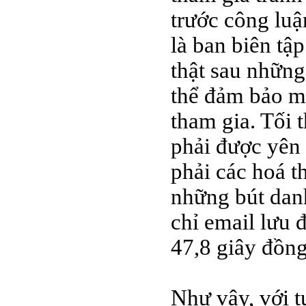
trước công luậ
là ban biên tậ
thật sau những
thể đảm bảo mộ
tham gia. Tối 
phải được yên 
phải các hoá 
những bút danh
chỉ email lưu 
47,8 giây đồng
Như vậy, với t