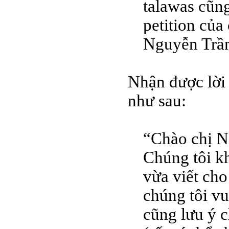
talawas cũn
petition của
Nguyễn Trầ
Nhận được lời
như sau:
“Chào chị N
Chúng tôi kh
vừa viết cho
chúng tôi vu
cũng lưu ý c