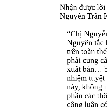
Nhận được lời 
Nguyễn Trần K
“Chị Nguyễn
Nguyên tắc l
trên toàn th
phải cung cấ
xuất bản… bi
nhiệm tuyệt 
này, không 
phần các th
công luận có