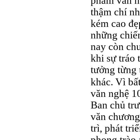
phẩm văn ho
thậm chí nh
kém cao đẹp
những chiến
nay còn chư
khi sự tráo
tưởng từng 
khác. Vì bấ
văn nghệ 10
Ban chủ trư
văn chương,
trì, phát tr
phong trào 