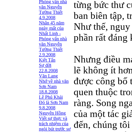
Phỏng vấn nhà
từng bức thư c
văn Nguyễn
Tường Thiết
ban biên tập, 
4.9.2008
Nhân 45 năm
Như thế, nguy 
ngày mất của
Nhất Linh -
phần rất đáng 
Phỏng vấn nhà
văn Nguyễn
Tường Thiết
2.9.2008
Nhưng điều ma
Kiệt Tấn
Sự đời
lẽ không ít hơn
22.8.2008
Văn Lang
được công bố t
Nhớ về nhà văn
Sơn Nam
quen thuộc tro
18.8.2008
Lê Phú Khải
ràng. Song ng
Đó là Sơn Nam
9.8.2008
của một tác gi
Nguyên Hồng
Viết sự thực và
đến, chúng tôi 
trách nhiệm của
ngòi bút trước sự