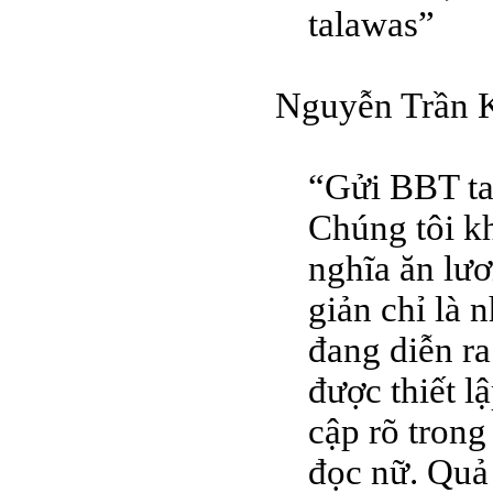
talawas”
Nguyễn Trần K
“Gửi BBT ta
Chúng tôi kh
nghĩa ăn lư
giản chỉ là 
đang diễn ra
được thiết l
cập rõ trong
đọc nữ. Quả 