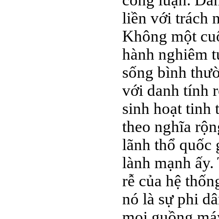
công luận. Dan
liền với trách
Không một cuộ
hành nghiêm t
sống bình thườ
với danh tính 
sinh hoạt tinh
theo nghĩa rộn
lãnh thổ quốc 
lành mạnh ấy. 
rễ của hệ thống
nó là sự phi d
mọi guồng máy 