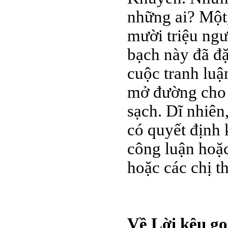
những ai? Một,
mười triệu ngư
bạch này đã đ
cuộc tranh luậ
mở đường cho 
sạch. Dĩ nhiê
có quyết định 
công luận hoặc
hoặc các chị t
Về Lời kêu gọ