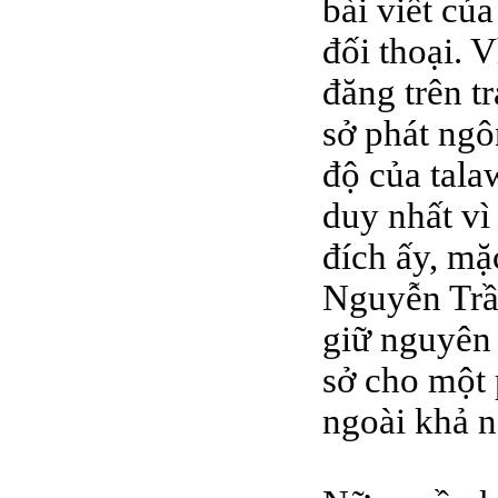
bài viết c
đối thoại.
đăng trên t
sở phát ngô
độ của tala
duy nhất vì
đích ấy, mặ
Nguyễn Trần
giữ nguyên 
sở cho một 
ngoài khả n