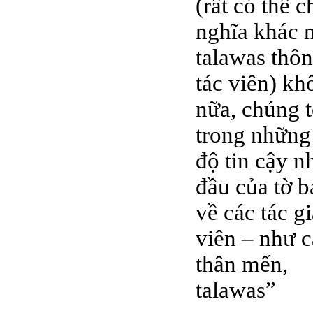
(rất có thể 
nghĩa khác n
talawas thôn
tác viên) kh
nữa, chúng 
trong những 
độ tin cậy n
đầu của tờ b
về các tác g
viên – như c
thân mến,
talawas”