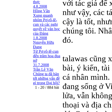
với tác giả để 
thực
4.8.2008
như vậy, các t
Hồng Vân
Xung quanh
cậy là tốt, nh
nhóm Pơ-rô-lê-
cun và các nghị
chúng tôi. Nhâ
quyết về văn học
của Đảng
đó.
1.8.2008
Nguyễn Hữu
Đang
Từ Pơ-rô-lê-cun
đến trăm hoa đua
talawas cũng xi
nở
31.7.2008
bài, ý kiến, tà
Trần Lê Văn
Chúng ta đã bàn
cá nhân mình. 
tới những vấn đề
gì trong Đại hội?
đang sống ở Vi
1 - 20 / 884 bài
lửa, vẫn không
thoại và địa ch