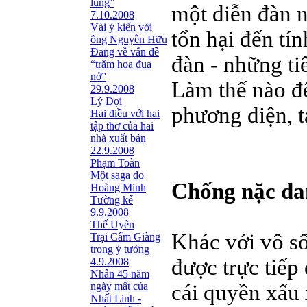
lũng”
một diễn đàn n
7.10.2008
Vài ý kiến với
tổn hại đến tí
ông Nguyễn Hữu
Đang về vấn đề
đàn - những ti
“trăm hoa đua
nở”
Làm thế nào để
29.9.2008
Lý Đợi
phương diện, t
Hai điều với hai
tập thơ của hai
nhà xuất bản
22.9.2008
Phạm Toàn
Một saga do
Chống nặc da
Hoàng Minh
Tường kể
9.9.2008
Thế Uyên
Khác với vô s
Trại Cẩm Giàng
trong ý tưởng
được trực tiếp
4.9.2008
Nhân 45 năm
ngày mất của
cái quyền xấu x
Nhất Linh -