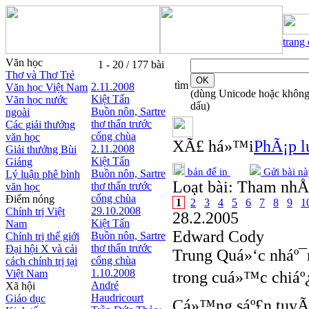
trang
Văn học
1 - 20 / 177 bài
Thơ và Thơ Trẻ
tìm
2.11.2008
Văn học Việt Nam
(dùng Unicode hoặc khôn
Kiệt Tấn
Văn học nước
dấu)
Buồn nôn, Sartre
ngoài
thơ thẩn trước
Các giải thưởng
cổng chùa
văn học
XÃ£ há»™i
PhÃ¡p lu
2.11.2008
Giải thưởng Bùi
Kiệt Tấn
Giáng
bản để in
Gửi bài nà
Buồn nôn, Sartre
Lý luận phê bình
Loạt bài:
Tham nh
thơ thẩn trước
văn học
cổng chùa
Điểm nóng
1
2
3
4
5
6
7
8
9
1
29.10.2008
Chính trị Việt
28.2.2005
Kiệt Tấn
Nam
Edward Cody
Buồn nôn, Sartre
Chính trị thế giới
thơ thẩn trước
Đại hội X và cải
Trung Quá»‘c nháº
cổng chùa
cách chính trị tại
1.10.2008
Việt Nam
trong cuá»™c chiáº¿n
André
Xã hội
Haudricourt
Giáo dục
Cá»™ng sáº£n tuyÃªn