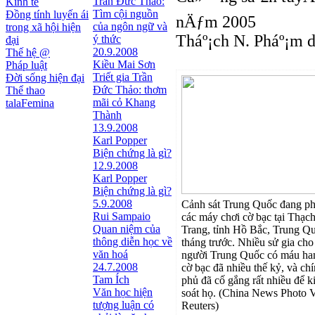
Trần Đức Thảo:
Kinh tế
Tìm cội nguồn
Đồng tính luyến ái
nÄƒm 2005
của ngôn ngữ và
trong xã hội hiện
Tháº¡ch N. Pháº¡m 
ý thức
đại
20.9.2008
Thế hệ @
Kiều Mai Sơn
Pháp luật
Triết gia Trần
Đời sống hiện đại
Ðức Thảo: thơm
Thể thao
mãi cỏ Khang
talaFemina
Thành
13.9.2008
Karl Popper
Biện chứng là gì?
12.9.2008
Karl Popper
Biện chứng là gì?
5.9.2008
Cảnh sát Trung Quốc đang p
Rui Sampaio
các máy chơi cờ bạc tại Thạc
Quan niệm của
Trang, tỉnh Hồ Bắc, Trung Q
thông diễn học về
tháng trước. Nhiều sử gia cho 
văn hoá
người Trung Quốc có máu h
24.7.2008
cờ bạc đã nhiều thế kỷ, và ch
Tam Ích
phủ đã cố gắng rất nhiều để 
Văn học hiện
soát họ. (China News Photo 
tượng luận có
Reuters)