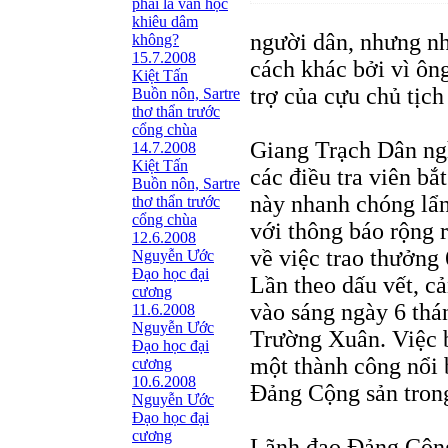
phải là văn học
khiêu dâm
người dân, nhưng nh
không?
15.7.2008
cách khác bởi vì ôn
Kiệt Tấn
trợ của cựu chủ tịc
Buồn nôn, Sartre
thơ thẩn trước
cổng chùa
Giang Trạch Dân ngh
14.7.2008
Kiệt Tấn
các điều tra viên bắ
Buồn nôn, Sartre
này nhanh chóng lẩn 
thơ thẩn trước
cổng chùa
với thông báo rộng r
12.6.2008
về việc trao thưởng
Nguyễn Ước
Ðạo học đại
Lần theo dấu vết, cả
cương
vào sáng ngày 6 thá
11.6.2008
Nguyễn Ước
Trường Xuân. Việc 
Ðạo học đại
một thành công nổi 
cương
10.6.2008
Đảng Cộng sản trong
Nguyễn Ước
Ðạo học đại
cương
Lãnh đạo Đảng Cộng