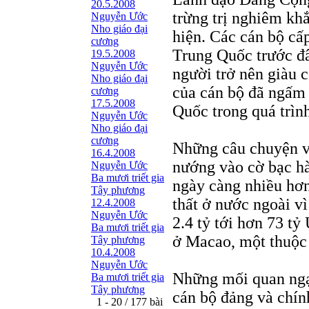
20.5.2008
trừng trị nghiêm khắ
Nguyễn Ước
Nho giáo đại
hiện. Các cán bộ cấp
cương
Trung Quốc trước đâ
19.5.2008
Nguyễn Ước
người trở nên giàu 
Nho giáo đại
của cán bộ đã ngấm
cương
17.5.2008
Quốc trong quá trình
Nguyễn Ước
Nho giáo đại
cương
Những câu chuyện v
16.4.2008
nướng vào cờ bạc hà
Nguyễn Ước
Ba mươi triết gia
ngày càng nhiều hơn
Tây phương
thất ở nước ngoài v
12.4.2008
Nguyễn Ước
2.4 tỷ tới hơn 73 t
Ba mươi triết gia
ở Macao, một thuộc
Tây phương
10.4.2008
Nguyễn Ước
Những mối quan ngại
Ba mươi triết gia
Tây phương
cán bộ đảng và chính
1 - 20 / 177 bài