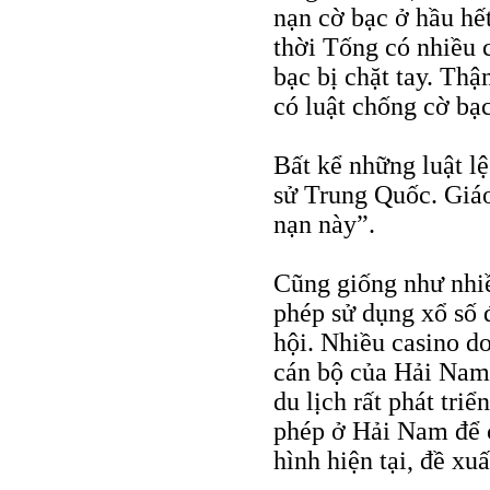
nạn cờ bạc ở hầu hế
thời Tống có nhiều 
bạc bị chặt tay. Th
có luật chống cờ bạ
Bất kể những luật lệ
sử Trung Quốc. Giáo
nạn này”.
Cũng giống như nhi
phép sử dụng xổ số 
hội. Nhiều casino d
cán bộ của Hải Nam,
du lịch rất phát tri
phép ở Hải Nam để 
hình hiện tại, đề xuấ