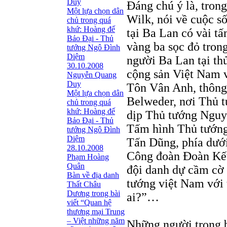
Duy
Đáng chú ý là, tron
Một lựa chọn dân
Wilk, nói về cuộc s
chủ trong quá
khứ: Hoàng đế
tại Ba Lan có vài t
Bảo Đại - Thủ
vàng ba sọc đỏ tron
tướng Ngô Ðình
Diệm
người Ba Lan tại th
30.10.2008
cộng sản Việt Nam 
Nguyễn Quang
Duy
Tôn Vân Anh, thông 
Một lựa chọn dân
Belweder, nơi Thủ t
chủ trong quá
khứ: Hoàng đế
dịp Thủ tướng Nguy
Bảo Đại - Thủ
Tấm hình Thủ tướn
tướng Ngô Ðình
Diệm
Tấn Dũng, phía dưới
28.10.2008
Công đoàn Đoàn Kết
Phạm Hoàng
Quân
đội danh dự cầm cờ 
Bàn về địa danh
tướng việt Nam với 
Thất Châu
Dương trong bài
ai?”…
viết “Quan hệ
thương mại Trung
– Việt những năm
Những người trong b