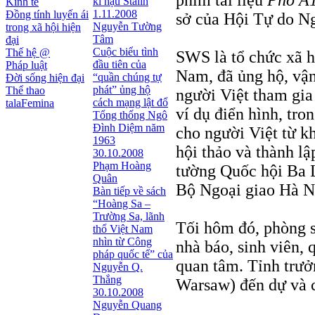
phim tài liệu
Phố A
kì hậu Stalin
Kinh tế
1.11.2008
Đồng tính luyến ái
sở của Hội Tự do N
Nguyễn Tường
trong xã hội hiện
Tâm
đại
Cuộc biểu tình
Thế hệ @
SWS là tổ chức xã h
đầu tiên của
Pháp luật
Nam, đã ủng hộ, vận
“quần chúng tự
Đời sống hiện đại
phát” ủng hộ
Thể thao
người Việt tham gia
cách mạng lật đổ
talaFemina
ví dụ điển hình, tr
Tổng thống Ngô
Đình Diệm năm
cho người Việt từ kh
1963
hội thảo và thành l
30.10.2008
Phạm Hoàng
tường Quốc hội Ba L
Quân
Bộ Ngoại giao Hà N
Bàn tiếp về sách
“Hoàng Sa –
Trường Sa, lãnh
Tối hôm đó, phòng 
thổ Việt Nam
nhìn từ Công
nhà báo, sinh viên,
pháp quốc tế” của
quan tâm. Tỉnh trưở
Nguyễn Q.
Thắng
Warsaw) đến dự và 
30.10.2008
Nguyễn Quang