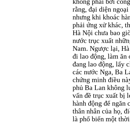
không phải bởi côn
rằng, đại diện ngoại
nhưng khi khoác hàm
phải ứng xử khác, t
Hà Nội chưa bao giờ
nước trục xuất nhữn
Nam. Ngược lại, Hà 
đi lao động, làm ăn
đang lao động, lấy 
các nước Nga, Ba 
chứng minh điều này
phủ Ba Lan không lư
vấn đề trục xuất bị
hành động để ngăn c
thân nhân của họ, đ
là phổ biến một thời