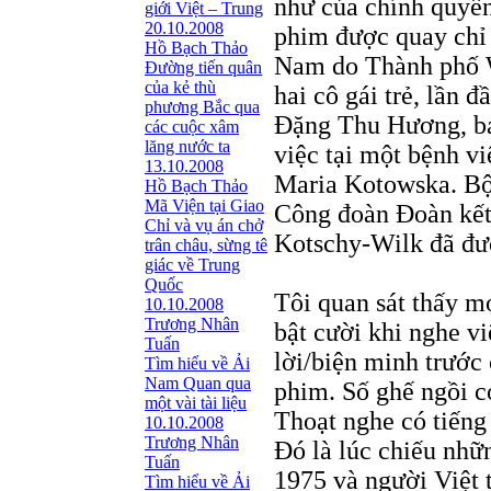
như của chính quyề
giới Việt – Trung
20.10.2008
phim được quay chỉ 
Hồ Bạch Thảo
Nam do Thành phố W
Ðường tiến quân
của kẻ thù
hai cô gái trẻ, lần 
phương Bắc qua
Đặng Thu Hương, bác
các cuộc xâm
lăng nước ta
việc tại một bệnh v
13.10.2008
Maria Kotowska. Bộ 
Hồ Bạch Thảo
Mã Viện tại Giao
Công đoàn Đoàn kết
Chỉ và vụ án chở
Kotschy-Wilk đã đượ
trân châu, sừng tê
giác về Trung
Quốc
Tôi quan sát thấy m
10.10.2008
Trương Nhân
bật cười khi nghe vi
Tuấn
lời/biện minh trước
Tìm hiểu về Ải
Nam Quan qua
phim. Số ghế ngồi c
một vài tài liệu
Thoạt nghe có tiếng
10.10.2008
Trương Nhân
Đó là lúc chiếu nhữ
Tuấn
1975 và người Việt 
Tìm hiểu về Ải