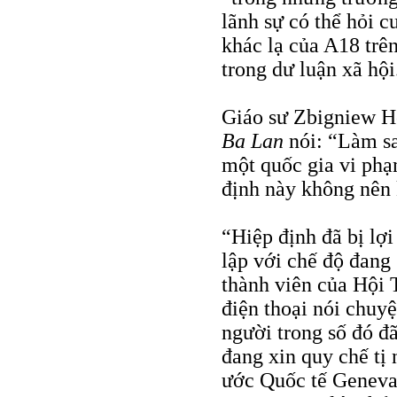
lãnh sự có thể hỏi c
khác lạ của A18 trê
trong dư luận xã hội
Giáo sư Zbigniew H
Ba Lan
nói: “Làm sa
một quốc gia vi phạ
định này không nên 
“Hiệp định đã bị lợ
lập với chế độ đan
thành viên của Hội 
điện thoại nói chuy
người trong số đó đã
đang xin quy chế tị
ước Quốc tế Geneva.