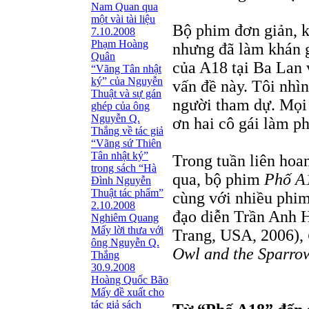
Nam Quan qua
một vài tài liệu
Bộ phim đơn giản, k
7.10.2008
Phạm Hoàng
nhưng đã làm khán g
Quân
của A18 tại Ba Lan 
“Vãng Tân nhật
ký” của Nguyễn
vấn đề này. Tôi nhì
Thuật và sự gán
người tham dự. Mọi 
ghép của ông
Nguyễn Q.
ơn hai cô gái làm p
Thắng về tác giả
“Vãng sứ Thiên
Tân nhật ký”
Trong tuần liên ho
trong sách “Hà
qua, bộ phim
Phố A
Đình Nguyễn
Thuật tác phẩm”
cùng với nhiều phi
2.10.2008
đạo diễn Trần Anh 
Nghiêm Quang
Mấy lời thưa với
Trang, USA, 2006),
ông Nguyễn Q.
Owl and the Sparro
Thắng
30.9.2008
Hoàng Quốc Bão
Mấy đề xuất cho
tác giả sách