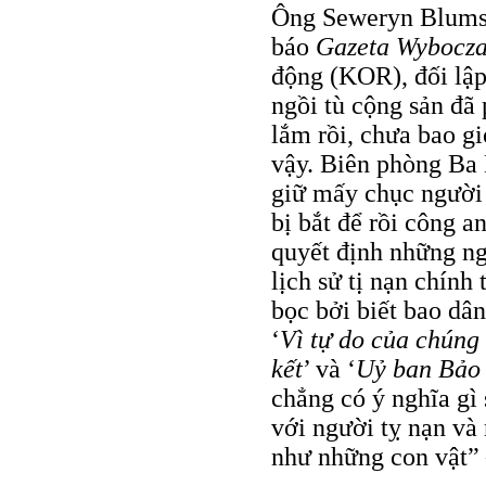
Ông Seweryn Blumszt
báo
Gazeta Wybocz
động (KOR), đối lập 
ngồi tù cộng sản đã 
lắm rồi, chưa bao g
vậy. Biên phòng Ba 
giữ mấy chục người 
bị bắt để rồi công 
quyết định những ng
lịch sử tị nạn chính
bọc bởi biết bao dâ
‘
Vì tự do của chúng 
kết
’ và ‘
Uỷ ban Bảo
chẳng có ý nghĩa gì
với người tỵ nạn và
như những con vật” 