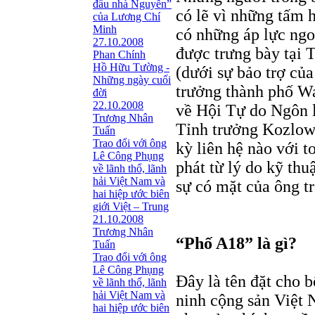
đầu nhà Nguyễn”
có lẽ vì những tấm 
của Lương Chí
Minh
có những áp lực ngoạ
27.10.2008
được trưng bày tại 
Phan Chính
Hồ Hữu Tường -
(dưới sự bảo trợ củ
Những ngày cuối
trưởng thành phố Wa
đời
22.10.2008
về Hội Tự do Ngôn l
Trương Nhân
Tỉnh trưởng Kozlows
Tuấn
Trao đổi với ông
kỳ liên hệ nào với t
Lê Công Phụng
phát từ lý do kỹ th
về lãnh thổ, lãnh
hải Việt Nam và
sự có mặt của ông t
hai hiệp ước biên
giới Việt – Trung
21.10.2008
Trương Nhân
“Phố A18” là gì?
Tuấn
Trao đổi với ông
Lê Công Phụng
Đây là tên đặt cho b
về lãnh thổ, lãnh
hải Việt Nam và
ninh cộng sản Việt 
hai hiệp ước biên