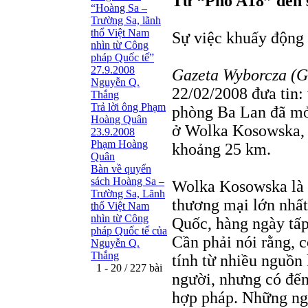
Từ “Phố A18” đến 
“Hoàng Sa –
Trường Sa, lãnh
thổ Việt Nam
Sự việc khuấy động 
nhìn từ Công
pháp Quốc tế”
27.9.2008
Gazeta Wyborcza (
Nguyễn Q.
22/02/2008 đưa tin:
Thắng
Trả lời ông Phạm
phòng Ba Lan đã mở
Hoàng Quân
ở Wolka Kosowska, 
23.9.2008
Phạm Hoàng
khoảng 25 km.
Quân
Bàn về quyển
sách Hoàng Sa –
Wolka Kosowska là n
Trường Sa, Lãnh
thương mại lớn nhất
thổ Việt Nam
nhìn từ Công
Quốc, hàng ngày tấp
pháp Quốc tế của
Cần phải nói rằng, 
Nguyễn Q.
Thắng
tính từ nhiều nguồn
1 - 20 / 227 bài
người, nhưng có đến
hợp pháp. Những ng