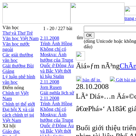
trang
Văn học
1 - 20 / 227 bài
Thơ và Thơ Trẻ
tìm
2.11.2008
Văn học Việt Nam
(dùng Unicode hoặc khôn
Trình Ánh Hồng
Văn học nước
dấu)
Không chỉ có
ngoài
Moskva: Ảnh
Các giải thưởng
hưởng của Trung
văn học
Äiá»ƒm nÃ³ng
ChÃ­n
Quốc ở Đông Âu
Giải thưởng Bùi
và Bắc Việt thời
Giáng
kì hậu Stalin
Lý luận phê bình
bản để in
Gửi bài nà
2.11.2008
văn học
28.10.2008
Jorn Rusen
Điểm nóng
Giải nghĩa lịch sử
Chính trị Việt
LÃª Diá»…n Äá»©
2.11.2008
Nam
Trình Ánh Hồng
Chính trị thế giới
â€œPhá»‘ A18â€ gi
Không chỉ có
Đại hội X và cải
Moskva: Ảnh
cách chính trị tại
hưởng của Trung
Việt Nam
Quốc ở Đông Âu
Xã hội
Buổi giới thiệu tri
và Bắc Việt thời
Giáo dục