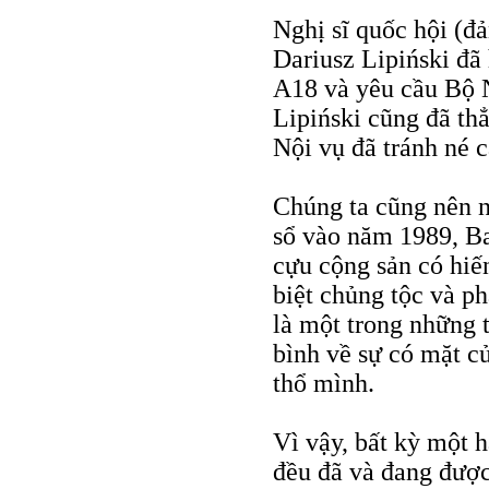
Nghị sĩ quốc hội (đ
Dariusz Lipiński đã 
A18 và yêu cầu Bộ N
Lipiński cũng đã thẳ
Nội vụ đã tránh né c
Chúng ta cũng nên n
sổ vào năm 1989, Ba
cựu cộng sản có hiế
biệt chủng tộc và ph
là một trong những 
bình về sự có mặt c
thổ mình.
Vì vậy, bất kỳ một 
đều đã và đang được