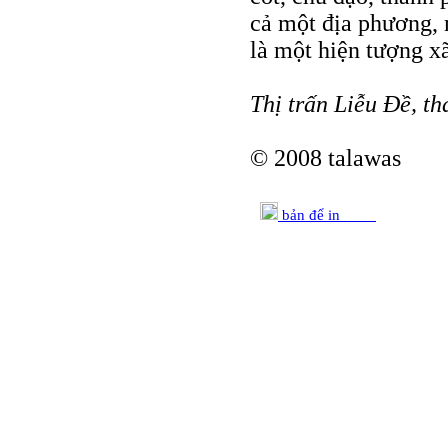
cả một địa phương, m
là một hiện tượng x
Thị trấn Liễu Ðề, t
© 2008 talawas
bản để in