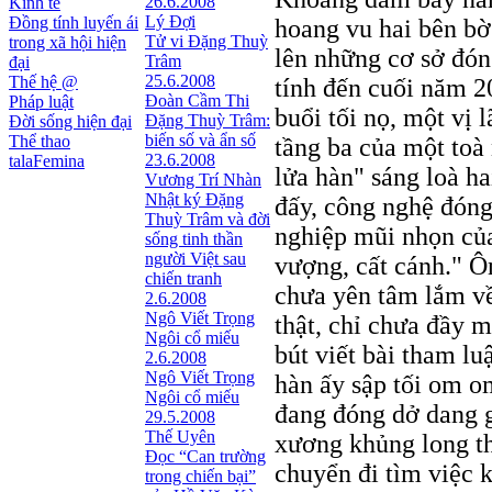
26.6.2008
Kinh tế
Lý Đợi
Đồng tính luyến ái
hoang vu hai bên bờ
Tử vi Đặng Thuỳ
trong xã hội hiện
lên những cơ sở đón
Trâm
đại
25.6.2008
Thế hệ @
tính đến cuối năm 20
Đoàn Cầm Thi
Pháp luật
buổi tối nọ, một vị 
Đặng Thuỳ Trâm:
Đời sống hiện đại
biến số và ẩn số
Thể thao
tầng ba của một toà
23.6.2008
talaFemina
lửa hàn" sáng loà ha
Vương Trí Nhàn
Nhật ký Ðặng
đấy, công nghệ đóng
Thuỳ Trâm và đời
nghiệp mũi nhọn của 
sống tinh thần
người Việt sau
vượng, cất cánh." Ôn
chiến tranh
chưa yên tâm lắm về
2.6.2008
Ngô Viết Trọng
thật, chỉ chưa đầy m
Ngôi cổ miếu
bút viết bài tham lu
2.6.2008
Ngô Viết Trọng
hàn ấy sập tối om o
Ngôi cổ miếu
đang đóng dở dang 
29.5.2008
Thế Uyên
xương khủng long th
Đọc “Can trường
chuyển đi tìm việc k
trong chiến bại”