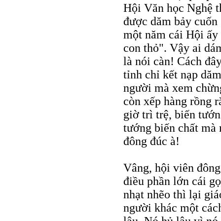
Hội Văn học Nghệ t
được dăm bảy cuốn s
một năm cái Hội ấy 
con thỏ". Vậy ai dá
là nói càn! Cách đ
tỉnh chỉ kết nạp dă
người mà xem chừng
còn xếp hàng rồng 
giờ trì trệ, biến tư
tướng biến chất mà n
đông đúc à!
Vâng, hội viên đông 
điều phần lớn cái g
nhạt nhẽo thì lại g
người khác một cách 