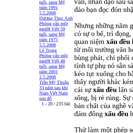
văn, nhân đạo sâu s
tuổi, sang Mỹ
năm 1991
đảo bạn đọc đón nhậ
5.5.2008
Dương Thục Anh
Phỏng vấn một
Nhưng những năm gần
người Việt 59
có sự o bế, trì đọng
tuổi, sang Mỹ
năm 1975
quan niệm
xấu đều 
5.5.2008
từ môi trường văn ho
Lê Trọng
Phỏng vấn một
bùng phát, chi phối
người Việt 48
tính tự phụ nó sẵn 
tuổi, sang Mỹ
năm 2001
kéo tụt xuống cho b
2.5.2008
thấy người khác kém
Trần Mỹ Thuận
33 năm sau khi
cái sự
xấu đều
lấn s
Nam Việt Nam
sống, bị rẻ rúng. Sự
sụp đổ
1 - 20 / 235 bài
bản chất của nghề v
đám đông
xấu đều
h
Thử làm một phép s