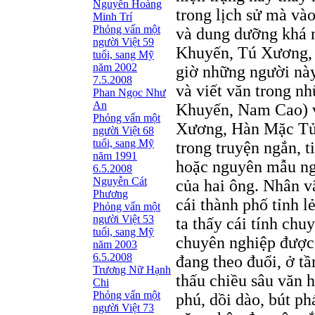
Nguyễn Hoàng
trong lịch sử mà vào
Minh Trí
Phỏng vấn một
và dung dưỡng khá n
người Việt 59
Khuyến, Tú Xương,
tuổi, sang Mỹ
năm 2002
giờ những người này
7.5.2008
và viết văn trong n
Phan Ngọc Như
An
Khuyến, Nam Cao) và
Phỏng vấn một
Xương, Hàn Mặc Tử)
người Việt 68
tuổi, sang Mỹ
trong truyện ngắn, t
năm 1991
hoặc nguyên mẫu ngư
6.5.2008
Nguyễn Cát
của hai ông. Nhân v
Phương
cái thành phố tỉnh 
Phỏng vấn một
người Việt 53
ta thấy cái tính chu
tuổi, sang Mỹ
chuyên nghiệp được 
năm 2003
6.5.2008
đang theo đuổi, ở t
Trương Nữ Hạnh
thấu chiều sâu văn 
Chi
Phỏng vấn một
phú, dồi dào, bút ph
người Việt 73