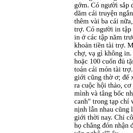
gớm. Có người sắp đ
dăm cái truyện ngắn,
thêm vài ba cái nữa,
trợ. Có người in tập
in ở các tập năm tr
khoản tiền tài trợ.
chợ, vạ gì không in
hoặc 100 cuốn đủ tặ
toán cái món tài trợ
giới cũng thờ ơ; để 
ra cuộc hội thảo, cơ
mình và tâng bốc nh
canh" trong tạp chí
nịnh lẫn nhau cũng l
giới thời nay. Chỉ c
họ chẳng đón nhận đ