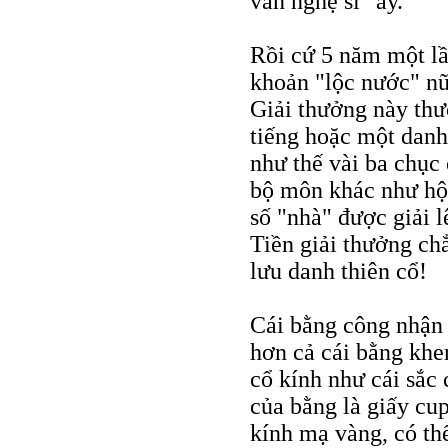
văn nghệ sĩ" ấy.
Rồi cứ 5 năm một lầ
khoản "lộc nước" nữ
Giải thưởng này th
tiếng hoặc một danh
như thế vài ba chục 
bộ môn khác như hội 
số "nhà" được giải l
Tiền giải thưởng ch
lưu danh thiên cổ!
Cái bằng công nhận g
hơn cả cái bằng khe
cổ kính như cái sắc 
của bằng là giấy cu
kính mạ vàng, có th