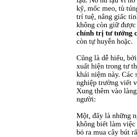
lậu. Nó hủ lậu vì n
kỹ, mốc meo, tù tún
trí tuệ, nâng giấc t
không còn giữ được 
chính trị tư tưởng
còn tự huyễn hoặc.
Cũng là dễ hiểu, bởi
xuất hiện trong tư t
khái niệm này. Các s
nghiệp trường viết 
Xung thêm vào làng 
người:
Một, đấy là những n
không biết làm việc 
bỏ ra mua cây bút r