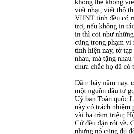
không thể không viết
viết nhạt, viết thô 
VHNT tỉnh đều có mộ
trợ, nếu không in tá
in thì coi như những
cũng trong phạm vi 
tỉnh hiện nay, tờ tạ
nhau, mà tặng nhau 
chưa chắc họ đã có t
Dăm bảy năm nay, c
một nguồn đầu tư gọi
Uỷ ban Toàn quốc L
này có trách nhiệm 
vài ba trăm triệu; H
Cứ đều đặn rót về. 
nhưng nó cũng đủ độ