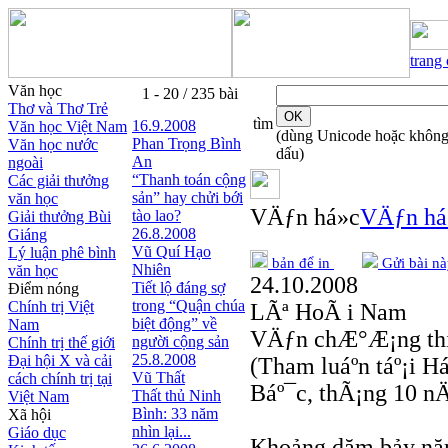
trang
Văn học
1 - 20 / 235 bài
Thơ và Thơ Trẻ
tìm
16.9.2008
Văn học Việt Nam
(dùng Unicode hoặc khôn
Phan Trọng Bình
Văn học nước
dấu)
An
ngoài
“Thanh toán cộng
Các giải thưởng
sản” hay chửi bới
văn học
VÄƒn há»c
VÄƒn há
tào lao?
Giải thưởng Bùi
26.8.2008
Giáng
Vũ Quí Hạo
Lý luận phê bình
bản để in
Gửi bài nà
Nhiên
văn học
24.10.2008
Tiết lộ đáng sợ
Điểm nóng
trong “Quận chúa
Chính trị Việt
LÃª HoÃ i Nam
biệt động” về
Nam
VÄƒn chÆ°Æ¡ng thiá
người cộng sản
Chính trị thế giới
25.8.2008
Đại hội X và cải
(Tham luáº­n táº¡i
Vũ Thất
cách chính trị tại
Báº¯c, thÃ¡ng 10 n
Thất thủ Ninh
Việt Nam
Bình: 33 năm
Xã hội
nhìn lại...
Giáo dục
Khoảng dăm bảy năm t