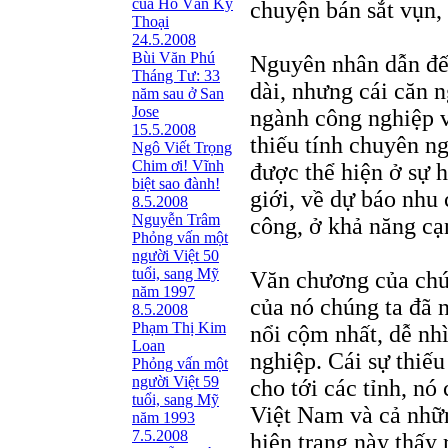
của Hồ Văn Kỳ
chuyện bán sắt vụn, 
Thoại
24.5.2008
Bùi Văn Phú
Nguyên nhân dẫn đến
Tháng Tư: 33
dài, nhưng cái căn n
năm sau ở San
Jose
ngành công nghiệp v
15.5.2008
thiếu tính chuyên ng
Ngô Viết Trọng
Chim ơi! Vĩnh
được thể hiện ở sự h
biệt sao đành!
giới, về dự báo nhu c
8.5.2008
Nguyễn Trâm
công, ở khả năng cạnh
Phỏng vấn một
người Việt 50
tuổi, sang Mỹ
Văn chương của chún
năm 1997
của nó chúng ta đã n
8.5.2008
Phạm Thị Kim
nổi cộm nhất, dễ nhì
Loan
nghiệp. Cái sự thiếu
Phỏng vấn một
người Việt 59
cho tới các tỉnh, nó
tuổi, sang Mỹ
Việt Nam và cả nhữn
năm 1993
7.5.2008
hiện trạng này thấy