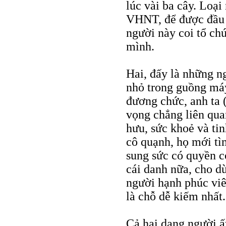
lúc vài ba cây. Loại
VHNT, để được đầu t
người này coi tổ ch
mình.
Hai, đấy là những n
nhỏ trong guồng má
đương chức, anh ta 
vọng chẳng liên qua
hưu, sức khoẻ và tin
cô quạnh, họ mới tì
sung sức có quyền có
cái danh nữa, cho d
người hạnh phúc vi
là chỗ dễ kiếm nhất.
Cả hai dạng người ấ