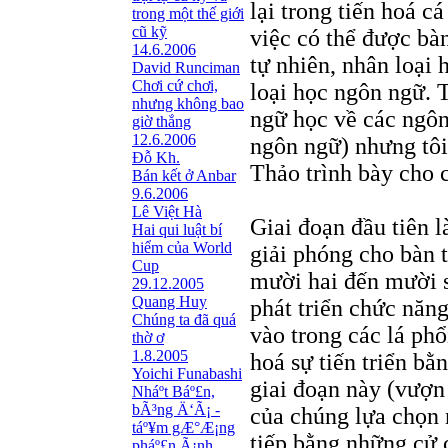
lại trong tiến hoá c
trong một thế giới
cũ kỹ
việc có thể được bà
14.6.2006
tự nhiên, nhân loại 
David Runciman
Chơi cứ chơi,
loại học ngôn ngữ. 
nhưng không bao
ngữ học về các ngôn
giờ thắng
12.6.2006
ngôn ngữ) nhưng tôi
Đỗ Kh.
Thảo trình bày cho 
Bán kết ở Anbar
9.6.2006
Lê Việt Hà
Giai đoạn đầu tiên l
Hai qui luật bí
hiểm của World
giải phóng cho bàn t
Cup
mười hai đến mười s
29.12.2005
Quang Huy
phát triển chức năn
Chúng ta đã quá
vào trong các lá phổ
thờ ơ
1.8.2005
hoá sự tiến triển bằ
Yoichi Funabashi
giai đoạn này (vượ
Nháº­t Báº£n,
bÃ³ng Ä‘Ã¡ -
của chúng lựa chọn 
táº¥m gÆ°Æ¡ng
tiếp bằng những cử c
pháº£n Ã¡nh