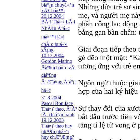
biáº¿n chuyá»ƒn
Những đứa trẻ sơ si
xÃ£ há»™i
mẹ, và người mẹ này
20.12.2004
BÃ¹i Thá»‹ LÃ i
phân công lao động 
NhÃ¢n Ä‘á»c
bằng gan bàn chân: t
má»™t lá»i
chÃ o buá»•i
Giai đoạn tiếp theo
sÃ¡ng
10.12.2004
gè đẽo một mặt: “Ka
Gordon Marino
tương ứng với trẻ em
Äáº¥m bá»‘c vÃ
giáº£ng
Ngôn ngữ thuộc giai
Ä‘Æ°á»ng Ä‘áº¡i
hợp của hai ký hiệu 
há»c
31.8.2004
Pascal Boniface
Sự thay đổi của xươ
Thá»ƒ thao, Ä‘Ã³
lÃ chiáº¿n tranh
bắt đầu trước tiên 
19.12.2003
tăng tỉ lệ tử vong ở
Thá»ƒ thao hay
phÃ¢n phá»‘i
huy chÆ°Æ¡ng?