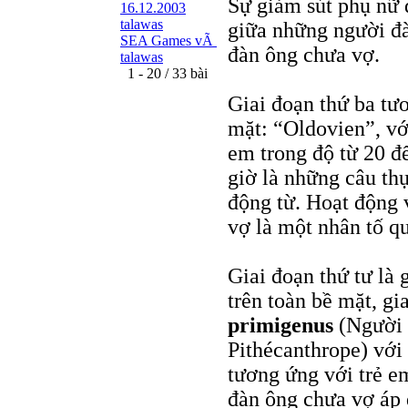
Sự giảm sút phụ nữ 
16.12.2003
talawas
giữa những người đ
SEA Games vÃ
đàn ông chưa vợ.
talawas
1 - 20 / 33 bài
Giai đoạn thứ ba tư
mặt: “Oldovien”, v
em trong độ từ 20 đ
giờ là những câu thự
động từ. Hoạt động 
vợ là một nhân tố qu
Giai đoạn thứ tư là
trên toàn bề mặt, g
primigenus
(Người c
Pithécanthrope) với 
tương ứng với trẻ e
đàn ông chưa vợ áp 