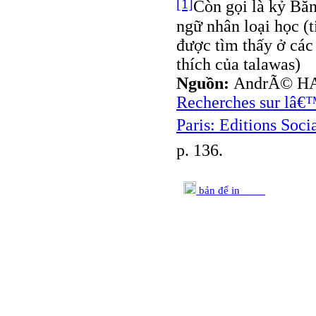
[1]
Còn gọi là kỷ Băn
ngữ nhân loại học (
được tìm thấy ở các
thích của talawas)
Nguồn:
AndrÃ© H
Recherches sur lâ€™
Paris: Editions Socia
p. 136.
bản để in