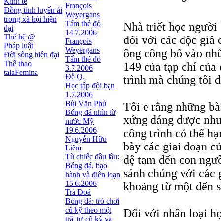
Kinh tế
François
Đồng tính luyến ái
Weyergans
trong xã hội hiện
Tấm thẻ đỏ
Nhà triết học người
đại
14.7.2006
Thế hệ @
đối với các độc giả 
François
Pháp luật
Weyergans
ông công bố vào nh
Đời sống hiện đại
Tấm thẻ đỏ
Thể thao
149 của tạp chí của
3.7.2006
talaFemina
Đỗ Q.
trình mà chúng tôi 
Học tập đội bạn
1.7.2006
Bùi Văn Phú
Tôi e rằng những bà
Bóng đá nhìn từ
xứng đáng được như 
nước Mỹ
19.6.2006
công trình có thể hạ
Nguyễn Hữu
bày các giai đoạn c
Liêm
Từ chiếc đầu lâu:
đệ tam đến con ngườ
Bóng đá, bạo
sánh chúng với các g
hành và điên loạn
15.6.2006
khoảng từ một đến s
Trà Đoá
Bóng đá: trò chơi
cũ kỹ theo một
Đối với nhân loại họ
trật tự cũ kỹ và