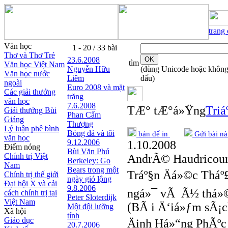
trang
Văn học
1 - 20 / 33 bài
Thơ và Thơ Trẻ
23.6.2008
tìm
Văn học Việt Nam
Nguyễn Hữu
(dùng Unicode hoặc khôn
Văn học nước
Liêm
dấu)
ngoài
Euro 2008 và mặt
Các giải thưởng
trăng
văn học
7.6.2008
TÆ° tÆ°á»Ÿng
Triá
Giải thưởng Bùi
Phan Cẩm
Giáng
Thượng
Lý luận phê bình
Bóng đá và tôi
bản để in
Gửi bài nà
văn học
9.12.2006
1.10.2008
Điểm nóng
Bùi Văn Phú
Chính trị Việt
AndrÃ© Haudricour
Berkeley: Go
Nam
Bears trong một
Tráº§n Äá»©c Thá
Chính trị thế giới
ngày gió lộng
Đại hội X và cải
9.8.2006
ngá»¯ vÃ Ã½ thá»
cách chính trị tại
Peter Sloterdijk
Việt Nam
(BÃ i Ä‘iá»ƒm sÃ¡ch
Một đội lưỡng
Xã hội
tính
Giáo dục
Äinh Há»“ng PhÃºc
20.7.2006