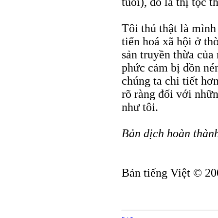
tuổi), đó là thị tộc 
Tôi thú thật là mình
tiến hoá xã hội ở th
sản truyền thừa của 
phức cảm bị dồn nén.
chúng ta chi tiết hơ
rõ ràng đối với nhữ
như tôi.
Bản dịch hoàn thành
Bản tiếng Việt © 20