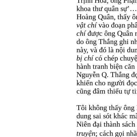
Trịnh Hòa, ông Phạ
khoa thư quân sự’…”
Hoàng Quân, thấy ô
vật chí
vào đoạn phâ
chí
được ông Quân nh
do ông Thắng ghi nh
này, và đó là nội d
bị chí
có chép chuyệ
hành tranh biện căn 
Nguyễn Q. Thắng đọ
khiến cho người đọ
cũng đâm thiếu tự ti
Tôi không thấy ông
dung sai sót khác 
Niên đại thành sách
truyện
; cách gọi nh