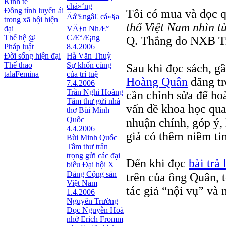
Kinh tế
chá»‘ng
Đồng tính luyến ái
Tôi có mua và đọc 
Äáº£ngâ€ cá»§a
trong xã hội hiện
thổ Việt Nam nhìn t
đại
VÄƒn NhÆ°
Thế hệ @
CÆ°Æ¡ng
Q. Thắng do NXB Tr
Pháp luật
8.4.2006
Đời sống hiện đại
Hà Văn Thuỳ
Thể thao
Sự khốn cùng
Sau khi đọc sách, g
talaFemina
của trí tuệ
Hoàng Quân
đăng tr
7.4.2006
Trần Nghi Hoàng
cần chỉnh sửa để hoàn
Tâm thư gửi nhà
vấn đề khoa học qua
thơ Bùi Minh
Quốc
nhuận chính, góp ý, 
4.4.2006
giả có thêm niềm tin
Bùi Minh Quốc
Tâm thư trân
trọng gửi các đại
Đến khi đọc
bài trả
biểu Đại hội X
Đảng Cộng sản
trên của ông Quân, t
Việt Nam
tác giả “nội vụ” và
1.4.2006
Nguyên Trường
Đọc Nguyễn Hoà
nhớ Erich Fromm