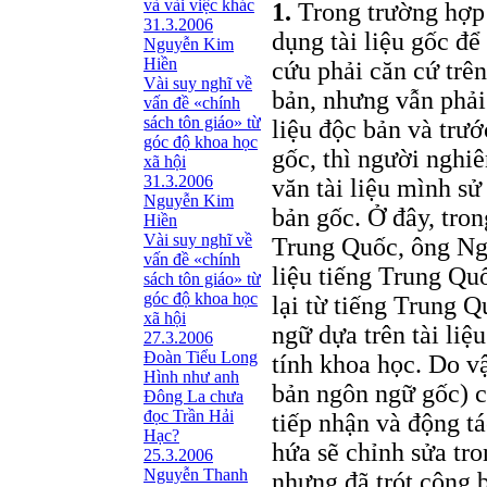
và vài việc khác
1.
Trong trường hợp 
31.3.2006
dụng tài liệu gốc đ
Nguyễn Kim
Hiền
cứu phải căn cứ trên
Vài suy nghĩ về
bản, nhưng vẫn phải
vấn đề «chính
sách tôn giáo» từ
liệu độc bản và trư
góc độ khoa học
gốc, thì người nghi
xã hội
31.3.2006
văn tài liệu mình s
Nguyễn Kim
bản gốc. Ở đây, tro
Hiền
Vài suy nghĩ về
Trung Quốc, ông Ngu
vấn đề «chính
liệu tiếng Trung Qu
sách tôn giáo» từ
góc độ khoa học
lại từ tiếng Trung Q
xã hội
ngữ dựa trên tài li
27.3.2006
Đoàn Tiểu Long
tính khoa học. Do v
Hình như anh
bản ngôn ngữ gốc) c
Đông La chưa
đọc Trần Hải
tiếp nhận và động tá
Hạc?
hứa sẽ chỉnh sửa tro
25.3.2006
Nguyễn Thanh
nhưng đã trót công 