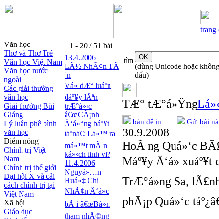
trang
Văn học
1 - 20 / 51 bài
Thơ và Thơ Trẻ
13.4.2006
tìm
Văn học Việt Nam
LÃ½ NhÃ¢n TÃ
(dùng Unicode hoặc khôn
Văn học nước
´n
dấu)
ngoài
Vá» dÆ° luáº­n
Các giải thưởng
văn học
dáº¥y lÃªn
TÆ° tÆ°á»Ÿng
Lá»‹
Giải thưởng Bùi
trÆ°á»›c
Giáng
â€œCÃ¡nh
bản để in
Gửi bài nà
Lý luận phê bình
Ä‘á»“ng báº¥t
30.9.2008
văn học
táº­nâ€: Lá»™ ra
Điểm nóng
HoÃ ng Quá»‘c BÃ
má»™t mÃ n
Chính trị Việt
ká»‹ch tinh vi?
Nam
Máº¥y Ä‘á» xuáº¥t
11.4.2006
Chính trị thế giới
Nguyá»…n
Đại hội X và cải
TrÆ°á»ng Sa, lÃ£n
Huá»‡ Chi
cách chính trị tại
NhÃ¢n Ä‘á»c
Việt Nam
phÃ¡p Quá»‘c táº¿â€
Xã hội
bÃ i â€œBá»n
Giáo dục
tham nhÅ©ng