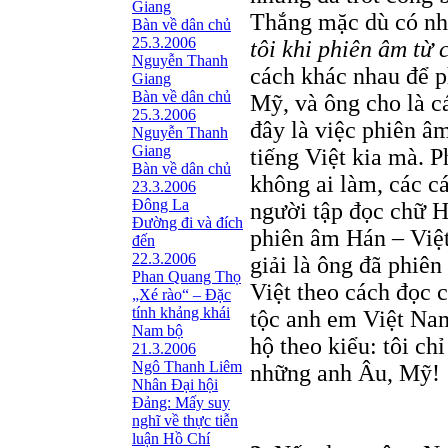
Giang
Thắng mặc dù có nh
Bàn về dân chủ
25.3.2006
tôi khi phiên âm từ 
Nguyễn Thanh
cách khác nhau để p
Giang
Bàn về dân chủ
Mỹ, và ông cho là c
25.3.2006
đây là việc phiên â
Nguyễn Thanh
Giang
tiếng Việt kia mà. 
Bàn về dân chủ
không ai làm, các c
23.3.2006
Đông La
người tập đọc chữ H
Đường đi và đích
phiên âm Hán – Việt
đến
22.3.2006
giải là ông đã phiê
Phan Quang Thọ
Việt theo cách đọc 
„Xé rào“ – Đặc
tính khảng khái
tộc anh em Việt Nam
Nam bộ
hộ theo kiểu: tôi ch
21.3.2006
Ngô Thanh Liêm
những anh Âu, Mỹ!
Nhân Đại hội
Đảng: Mấy suy
nghĩ về thực tiễn
luận Hồ Chí