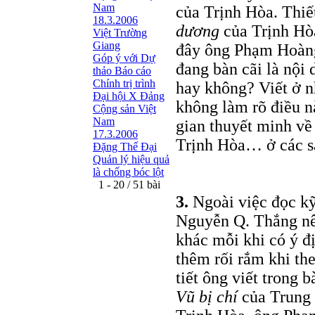
Nam
của Trịnh Hòa. Thiế
18.3.2006
dương
của Trịnh Hòa
Việt Trường
Giang
đây ông Phạm Hoàng
Góp ý với Dự
đang bàn cãi là nội
thảo Báo cáo
Chính trị trình
hay không? Viết ở n
Đại hội X Đảng
không làm rõ điều nà
Cộng sản Việt
Nam
gian thuyết minh về 
17.3.2006
Trịnh Hòa… ở các s
Đặng Thế Đại
Quản lý hiệu quả
là chống bóc lột
1 - 20 / 51 bài
3.
Ngoài việc đọc kỹ 
Nguyễn Q. Thắng nên
khác mỗi khi có ý đ
thêm rối rắm khi the
tiết ông viết trong b
Vũ bị chí
của Trung 