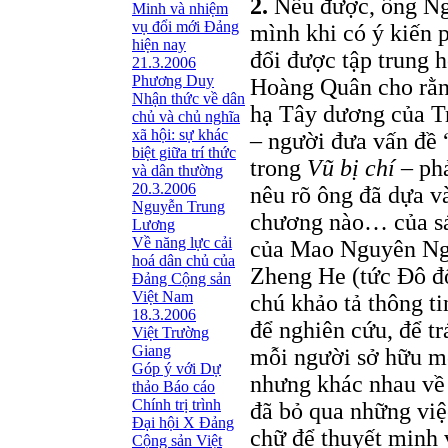
2.
Nếu được, ông Ngu
Minh và nhiệm
vụ đổi mới Đảng
mình khi có ý kiến p
hiện nay
đổi được tập trung 
21.3.2006
Phương Duy
Hoàng Quân cho rằ
Nhận thức về dân
hạ Tây dương của T
chủ và chủ nghĩa
xã hội: sự khác
– người đưa vấn đề
biệt giữa trí thức
trong
Vũ bị chí
– phả
và dân thường
20.3.2006
nêu rõ ông đã dựa v
Nguyễn Trung
chương nào… của 
Lương
Về năng lực cải
của Mao Nguyên Ngh
hoá dân chủ của
Zheng He (tức Đô đố
Đảng Cộng sản
Việt Nam
chú khảo tả thông t
18.3.2006
để nghiên cứu, để t
Việt Trường
Giang
mỗi người sở hữu m
Góp ý với Dự
nhưng khác nhau về
thảo Báo cáo
Chính trị trình
đã bỏ qua những việ
Đại hội X Đảng
chữ để thuyết minh
Cộng sản Việt