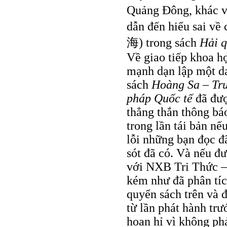
Quảng Đông, khác vớ
dẫn đến hiểu sai về
海) trong sách
Hải q
Về giao tiếp khoa h
mạnh dạn lập một da
sách
Hoàng Sa – Trư
pháp Quốc tế
đã đượ
thẳng thắn thông bá
trong lần tái bản nế
lỗi những bạn đọc đ
sót đã có. Và nếu đ
với NXB Tri Thức –
kém như đã phân tíc
quyển sách trên và 
từ lần phát hành trư
hoan hỉ vì không ph