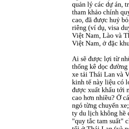
quản lý các dự án, t
tham khảo chính quy
cao, đã được huỷ bỏ
riêng (ví dụ, visa d
Việt Nam, Lào và Th
Việt Nam, ở đặc khu
Ai sẽ được lợi từ n
thống kê dọc đường 
xe tải Thái Lan và 
kinh tế này liệu có
được xuất khẩu tới 
cao hơn nhiều? Ở c
ngó từng chuyến xe;
ty du lịch không hề
"quy tắc tam suất" 
tối ở Thái Lan (và n