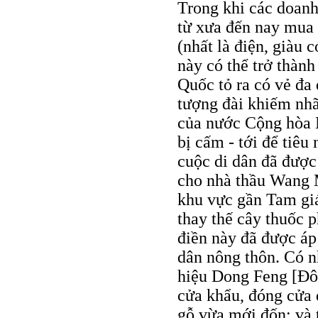
Trong khi các doanh
từ xưa đến nay mua 
(nhất là điện, giàu 
này có thể trở thàn
Quốc tỏ ra có vẻ đa
tượng đài khiếm nhã
của nước Cộng hòa N
bị cấm - tới để tiê
cuộc di dân đã được
cho nhà thầu Wang 
khu vực gần Tam gi
thay thế cây thuốc p
điền này đã được áp 
dân nông thôn. Có 
hiệu Dong Feng [Đô
cửa khẩu, đóng cửa 
gỗ vừa mới đốn; và 