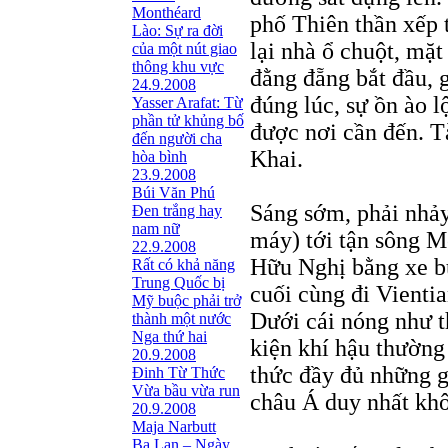
Monthéard
phố Thiên thần xếp 
Lào: Sự ra đời
lại nhà ổ chuột, mặt
của một nút giao
thông khu vực
đằng đẵng bắt đầu, 
24.9.2008
đúng lúc, sự ồn ào 
Yasser Arafat: Từ
phần tử khủng bố
được nơi cần đến. T
đến người cha
Khai.
hòa bình
23.9.2008
Búi Văn Phú
Sáng sớm, phải nhảy
Đen trắng hay
nam nữ
máy) tới tận sông M
22.9.2008
Hữu Nghị bằng xe bu
Rất có khả năng
Trung Quốc bị
cuối cùng đi Vientia
Mỹ buộc phải trở
Dưới cái nóng như t
thành một nước
Nga thứ hai
kiện khí hậu thường
20.9.2008
thức đầy đủ những g
Đinh Từ Thức
Vừa bầu vừa run
châu Á duy nhất khô
20.9.2008
Maja Narbutt
Ba Lan – Ngày