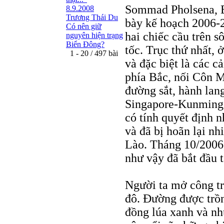
Sommad Pholsena, B
8.9.2008
Trương Thái Du
bày kế hoạch 2006-2
Có nên giữ
hai chiếc cầu trên 
nguyên hiện trạng
Biển Đông?
tốc. Trục thứ nhất,
1 - 20 / 497 bài
và đặc biệt là các 
phía Bắc, nối Côn 
đường sắt, hành lan
Singapore-Kunming-
có tính quyết định 
và đã bị hoãn lại nh
Lào. Tháng 10/2006,
như vậy đã bắt đầu t
Người ta mở công t
đô. Đường được trồn
đồng lúa xanh và nh