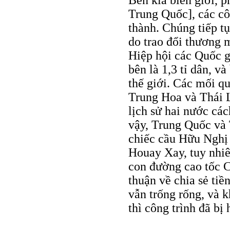
Bên kia biên giới, 
Trung Quốc], các cô
thành. Chúng tiếp tụ
do trao đổi thương 
Hiệp hội các Quốc 
bên là 1,3 tỉ dân, và
thế giới. Các mối q
Trung Hoa và Thái La
lịch sử hai nước cá
vậy, Trung Quốc và 
chiếc cầu Hữu Nghị 
Houay Xay, tuy nhiên
con đường cao tốc C
thuận về chia sẻ ti
vẫn trống rống, và k
thì công trình đã bị