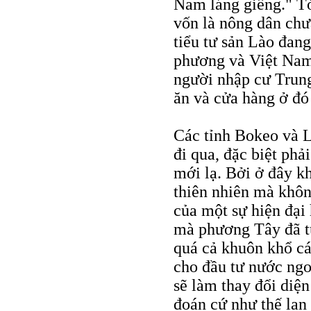
Nam láng giềng." T
vốn là nông dân chư
tiểu tư sản Lào đang
phương và Việt Nam,
người nhập cư Trung
ăn và cửa hàng ở đó 
Các tỉnh Bokeo và 
đi qua, đặc biệt ph
mới lạ. Bởi ở đây k
thiên nhiên mà khôn
của một sự hiện đại
mà phương Tây đã t
quá cả khuôn khổ cá
cho đầu tư nước ngoà
sẽ làm thay đổi diệ
đoán cứ như thế lan