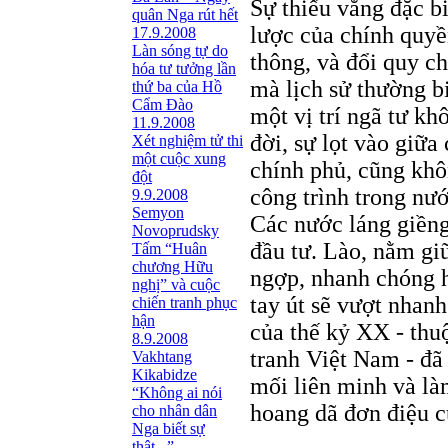
Sự thiếu vắng đặc b
quân Nga rút hết
lược của chính quyề
17.9.2008
Làn sóng tự do
thông, và đổi quy c
hóa tư tưởng lần
mà lịch sử thường b
thứ ba của Hồ
Cẩm Đào
một vị trí ngã tư k
11.9.2008
đời, sự lọt vào giữa
Xét nghiệm tử thi
một cuộc xung
chính phủ, cũng khô
đột
công trình trong n
9.9.2008
Semyon
Các nước láng giềng
Novoprudsky
đầu tư. Lào, nằm gi
Tấm “Huân
chương Hữu
ngợp, nhanh chóng hi
nghị” và cuộc
tay út sẽ vượt nhanh
chiến tranh phục
hận
của thế kỷ XX - thu
8.9.2008
tranh Việt Nam - đã
Vakhtang
Kikabidze
mối liên minh và là
“Không ai nói
hoang dã đơn điệu c
cho nhân dân
Nga biết sự
thật...”