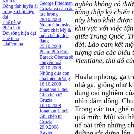
Kinh tế
nghèo không có đườn
George Friedman
Đồng tính luyến ái
Gruzia và cán cân
hàng thập kỷ chiến 
trong xã hội hiện
lực lượng
đại
này khao khát được 
28.10.2008
Thế hệ @
Noam Chomsky
khu vực với việc tậ
Pháp luật
Thực chất Mỹ là
Đời sống hiện đại
giữa Trung Quốc, T
một chế độ độc
Thể thao
đảng
đời, Lào cam kết một
talaFemina
25.10.2008
tượng của các biểu t
Phạm Phú Đức
Barack Obama sẽ
Vientiane, thủ đô c
chuyển hoá
20.10.2008
Những đứa con
Hualamphong, ga tr
của thiên đường
nhà ga, giống như k
16.10.2008
Jonathan Littell
dung oai nghiêm củ
Ghi chép từ
nhìn đám đông. Chuy
Gruzia
16.10.2008
Trong các toa, ghế n
Jonathan Littell
quá mức. Một vài hà
Ghi chép từ
Gruzia
uể oải trên những c
29.9.2008
đường sắt dựng lên
Xavier