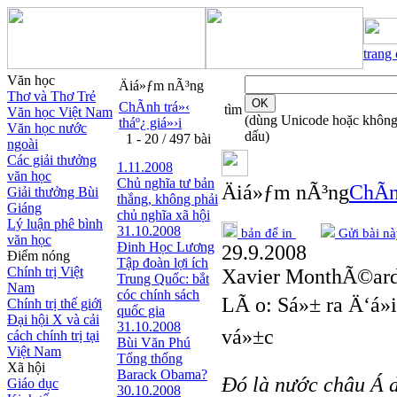
trang
Văn học
Äiá»ƒm nÃ³ng
Thơ và Thơ Trẻ
ChÃ­nh trá»‹
tìm
Văn học Việt Nam
(dùng Unicode hoặc khôn
tháº¿ giá»›i
Văn học nước
dấu)
1 - 20 / 497 bài
ngoài
Các giải thưởng
1.11.2008
văn học
Chủ nghĩa tư bản
Äiá»ƒm nÃ³ng
ChÃ­n
Giải thưởng Bùi
thắng, không phải
Giáng
chủ nghĩa xã hội
Lý luận phê bình
31.10.2008
bản để in
Gửi bài nà
văn học
Đinh Học Lương
29.9.2008
Điểm nóng
Tập đoàn lợi ích
Chính trị Việt
Xavier MonthÃ©ard,
Trung Quốc: bắt
Nam
cóc chính sách
LÃ o: Sá»± ra Ä‘á»
Chính trị thế giới
quốc gia
Đại hội X và cải
31.10.2008
vá»±c
cách chính trị tại
Bùi Văn Phú
Việt Nam
Tổng thống
Xã hội
Barack Obama?
Đó là nước châu Á d
Giáo dục
30.10.2008