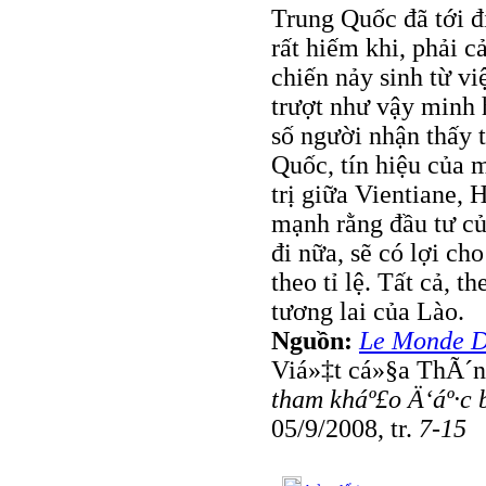
Trung Quốc đã tới đị
rất hiếm khi, phải 
chiến nảy sinh từ vi
trượt như vậy minh 
số người nhận thấy 
Quốc, tín hiệu của m
trị giữa Vientiane,
mạnh rằng đầu tư củ
đi nữa, sẽ có lợi ch
theo tỉ lệ. Tất cả, t
tương lai của Lào.
Nguồn:
Le Monde D
Viá»‡t cá»§a ThÃ´
tham kháº£o Ä‘áº·c 
05/9/2008, tr.
7-15