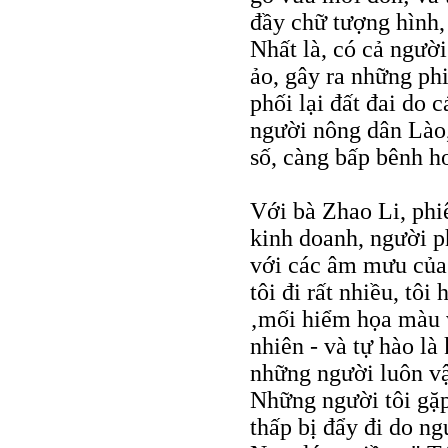
đầy chữ tượng hình
Nhất là, có cả người
ảo, gây ra những ph
phối lại đất đai do 
người nông dân Lào, 
số, càng bấp bênh h
Với bà Zhao Li, phi
kinh doanh, người p
với các âm mưu của
tôi đi rất nhiều, tô
‚mối hiểm họa màu 
nhiên - và tự hào là
những người luôn vật
Những người tôi gặp
thấp bị đẩy đi do n