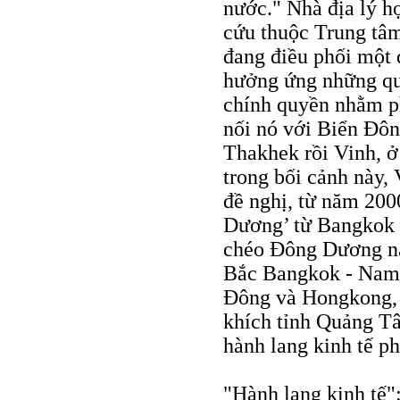
nước." Nhà địa lý h
cứu thuộc Trung tâ
đang điều phối một 
hưởng ứng những qu
chính quyền nhằm phá
nối nó với Biển Đông
Thakhek rồi Vinh, ở
trong bối cảnh này, 
đề nghị, từ năm 200
Dương’ từ Bangkok 
chéo Đông Dương nà
Bắc Bangkok - Nam N
Đông và Hongkong, 
khích tỉnh Quảng T
hành lang kinh tế p
"Hành lang kinh tế":