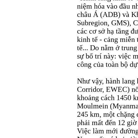
niệm hóa vào đầu n
châu Á (ADB) và K
Subregion, GMS), Cá
các cơ sở hạ tầng
đư
kinh tế - cảng miễn
tế... Do nằm ở trung
sự bố trí này: việc
công của toàn bộ dự
Như vậy, hành lang
Corridor, EWEC) nố
khoảng cách 1450 k
Moulmein (Myanmar)
245 km, một chặng đ
phải mất đến 12 giờ
Việc làm mới đường 