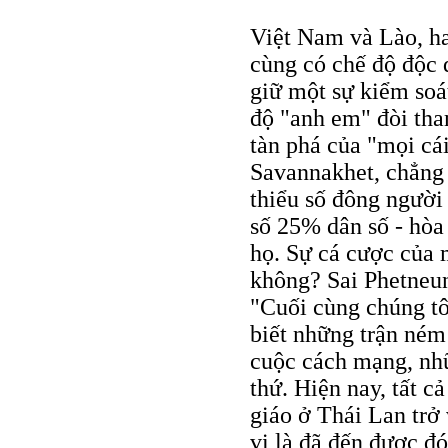
Việt Nam và Lào, ha
cùng có chế độ độc đ
giữ một sự kiểm soát
độ "anh em" đòi th
tàn phá của "mọi cá
Savannakhet, chẳng 
thiểu số đông người
số 25% dân số - hòa
họ. Sự cá cược của 
không? Sai Phetneuns
"Cuối cùng chúng tô
biết những trận né
cuộc cách mạng, nh
thứ. Hiện nay, tất c
giáo ở Thái Lan trở 
vị là đã đến được đó