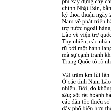
phí xây dựng cây cầ
chính Nhật Bản, bằn
ký thỏa thuận ngày 
Nam về phát triển h
trợ nước ngoài hàng
Lào về viện trợ quố
Tuy nhiên, các nhà 
rũ bởi một hành lan
mà sự cạnh tranh kh
Trung Quốc tỏ rõ nh
Vài trăm km lùi lên 
Ở các tỉnh Nam Lào,
nhiên. Bởi, do khôn
sâu; sốt rét hoành h
các dân tộc thiểu số
đây phổ biến hơn th