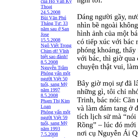
nghĩ tới.
của Hồ Văn Kỳ
Thoại
24.5.2008
Dáng người gầy, nướ
Bùi Văn Phú
Tháng Tư: 33
nhìn bề ngoài không
năm sau ở San
hình ảnh của một b
Jose
15.5.2008
có tiếp xúc với bác 
Ngô Viết Trọng
phóng khoáng, thấy 
Chim ơi! Vĩnh
biệt sao đành!
với bác, thì giờ qua
8.5.2008
chuyện thật vui, là
Nguyễn Trâm
Phỏng vấn một
người Việt 50
Bây giờ mọi sự đã lâ
tuổi, sang Mỹ
năm 1997
những gì, tôi chỉ n
8.5.2008
Trinh, bác nói: Căn
Phạm Thị Kim
Loan
và làm đám tang ở đ
Phỏng vấn một
tích lịch sử mà “nó
người Việt 59
tuổi, sang Mỹ
Rồng” – lúc đó mới 
năm 1993
nơi cụ Nguyễn Ái Qu
7.5.2008