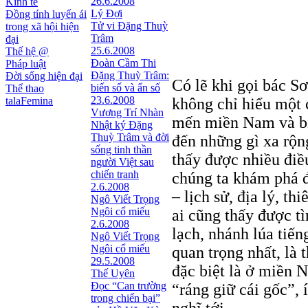
26.6.2008
Kinh tế
Lý Đợi
Đồng tính luyến ái
Tử vi Đặng Thuỳ
trong xã hội hiện
Trâm
đại
25.6.2008
Thế hệ @
Đoàn Cầm Thi
Pháp luật
Đặng Thuỳ Trâm:
Đời sống hiện đại
Có lẽ khi gọi bác S
biến số và ẩn số
Thể thao
23.6.2008
talaFemina
không chỉ hiểu một 
Vương Trí Nhàn
mến miền Nam và bi
Nhật ký Ðặng
Thuỳ Trâm và đời
đến những gì xa rộn
sống tinh thần
thấy được nhiều điề
người Việt sau
chiến tranh
chúng ta khám phá 
2.6.2008
– lịch sử, địa lý, t
Ngô Viết Trọng
Ngôi cổ miếu
ai cũng thấy được t
2.6.2008
lạch, nhánh lúa tiến
Ngô Viết Trọng
Ngôi cổ miếu
quan trọng nhất, là 
29.5.2008
đặc biệt là ở miền 
Thế Uyên
Đọc “Can trường
“ráng giữ cái gốc”, 
trong chiến bại”