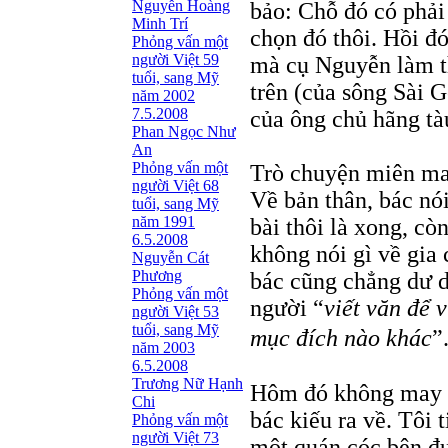
Nguyễn Hoàng
bảo: Chỗ đó có phải 
Minh Trí
chọn đó thôi. Hồi đó
Phỏng vấn một
người Việt 59
mà cụ Nguyễn làm th
tuổi, sang Mỹ
trên (của sông Sài 
năm 2002
7.5.2008
của ông chủ hãng t
Phan Ngọc Như
An
Phỏng vấn một
Trò chuyện miên man
người Việt 68
Về bản thân, bác nó
tuổi, sang Mỹ
năm 1991
bài thôi là xong, cò
6.5.2008
không nói gì về gia
Nguyễn Cát
Phương
bác cũng chẳng dư d
Phỏng vấn một
người “
viết văn để 
người Việt 53
tuổi, sang Mỹ
mục đích nào khác
”
năm 2003
6.5.2008
Trương Nữ Hạnh
Hôm đó không may lạ
Chi
bác kiếu ra về. Tôi
Phỏng vấn một
người Việt 73
một quán cóc bên đư