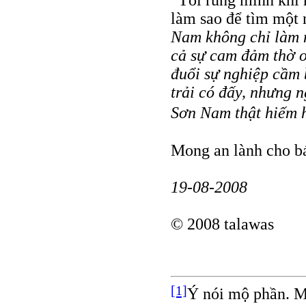
“Tôi rùng mình khi
làm sao để tìm một
Nam không chỉ làm n
cả sự cam đảm thờ ơ 
đuổi sự nghiệp cầm 
trải có đấy, nhưng 
Sơn Nam thật hiếm h
Mong an lành cho b
19-08-2008
© 2008 talawas
[1]
Ý nói mộ phần. Mã