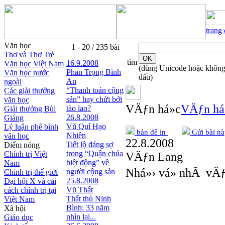
trang
Văn học
1 - 20 / 235 bài
Thơ và Thơ Trẻ
tìm
16.9.2008
Văn học Việt Nam
(dùng Unicode hoặc khôn
Phan Trọng Bình
Văn học nước
dấu)
An
ngoài
“Thanh toán cộng
Các giải thưởng
sản” hay chửi bới
văn học
VÄƒn há»c
VÄƒn há
tào lao?
Giải thưởng Bùi
26.8.2008
Giáng
Vũ Quí Hạo
Lý luận phê bình
bản để in
Gửi bài nà
Nhiên
văn học
22.8.2008
Tiết lộ đáng sợ
Điểm nóng
trong “Quận chúa
Chính trị Việt
VÄƒn Lang
biệt động” về
Nam
Nhá»› vá» nhÃ vÄ
người cộng sản
Chính trị thế giới
25.8.2008
Đại hội X và cải
Vũ Thất
cách chính trị tại
Thất thủ Ninh
Việt Nam
Bình: 33 năm
Xã hội
nhìn lại...
Giáo dục