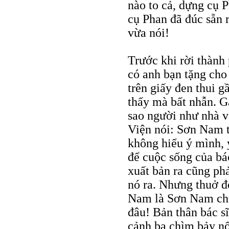
nào to cả, dựng cụ P
cụ Phan đã đúc sẵn 
vừa nói!
Trước khi rời thành
có anh bạn tặng cho
trên giấy đen thui 
thấy mà bất nhẫn. G
sao người như nhà v
Viện nói: Sơn Nam th
không hiểu ý mình, 
để cuộc sống của bá
xuất bản ra cũng phả
nó ra. Nhưng thuở đó
Nam là Sơn Nam ch
đâu! Bản thân bác s
cảnh ba chìm bảy nổ