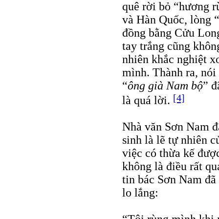
quê rời bỏ “hương r
và Hàn Quốc, lòng 
đồng bằng Cửu Long 
tay trắng cũng không
nhiên khắc nghiệt x
mình. Thành ra, nó
“
ông già Nam bộ
” đ
[4]
là quá lời.
Nhà văn Sơn Nam đã 
sinh là lẽ tự nhiên 
việc có thừa kế được
không là điều rất q
tin bác Sơn Nam đã 
lo lắng: