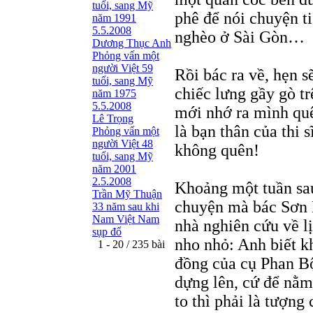
tuổi, sang Mỹ
phê để nói chuyện t
năm 1991
5.5.2008
nghèo ở Sài Gòn…
Dương Thục Anh
Phỏng vấn một
người Việt 59
Rồi bác ra về, hẹn s
tuổi, sang Mỹ
chiếc lưng gầy gò tr
năm 1975
5.5.2008
mới nhớ ra mình quê
Lê Trọng
là bạn thân của thi 
Phỏng vấn một
người Việt 48
không quên!
tuổi, sang Mỹ
năm 2001
2.5.2008
Khoảng một tuần sau
Trần Mỹ Thuận
chuyện mà bác Sơn 
33 năm sau khi
Nam Việt Nam
nhà nghiên cứu về l
sụp đổ
nho nhỏ: Anh biết k
1 - 20 / 235 bài
đồng của cụ Phan B
dựng lên, cứ để nằm
to thì phải là tượng