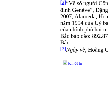
[2]
“Về số người Côn
định Genève”, Đặn
2007, Alameda, Hoa
năm 1954 của Uỷ ba
của chính phủ hai 
Bắc báo cáo: 892.87
Bắc.
[3]
Ngày về
, Hoàng G
bản để in