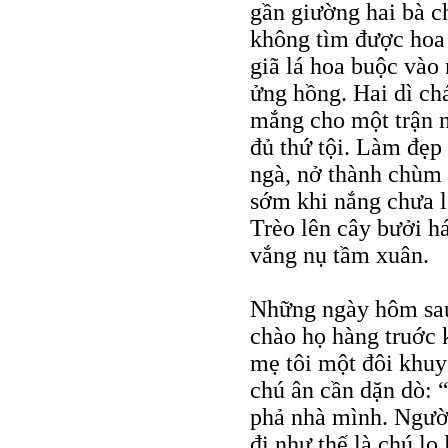
gần giường hai bà c
không tìm được hoa 
giã lá hoa buộc vào
ửng hồng. Hai dì ch
mắng cho một trận n
đủ thứ tội. Làm đẹp
ngà, nở thành chùm
sớm khi nắng chưa l
Trèo lên cây bưởi h
vắng nụ tầm xuân.
Những ngày hôm sau 
chào họ hàng truớc 
mẹ tôi một đôi khu
chú ân cần dặn dò: 
phả nhà mình. Ngườ
đi như thế là chú lo