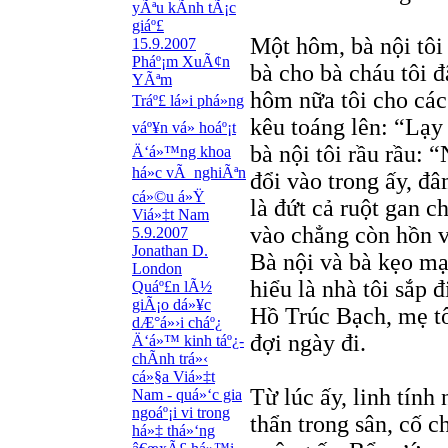
yÃªu kÃ­nh tÃ¡c
giáº£
Một hôm, bà nội tôi
15.9.2007
Pháº¡m XuÃ¢n
bà cho bà cháu tôi 
YÃªm
hôm nữa tôi cho cá
Tráº£ lá»i phá»ng
kêu toáng lên: “Lạy 
váº¥n vá» hoáº¡t
bà nội tôi rầu rầu:
Ä‘á»™ng khoa
há»c vÃ nghiÃªn
đổi vào trong ấy, đâ
cá»©u á»Ÿ
là đứt cả ruột gan c
Viá»‡t Nam
vào chẳng còn hồn v
5.9.2007
Jonathan D.
Bà nội và bà kẹo mạ
London
hiểu là nhà tôi sắp
Quáº£n lÃ½
giÃ¡o dá»¥c
Hồ Trúc Bạch, mẹ tô
dÆ°á»›i cháº¿
đợi ngày đi.
Ä‘á»™ kinh táº¿-
chÃ­nh trá»‹
cá»§a Viá»‡t
Từ lúc ấy, linh tính
Nam - quá»‘c gia
ngoáº¡i vi trong
thẩn trong sân, cố c
há»‡ thá»‘ng