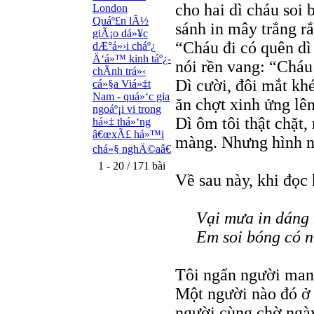
cho hai dì cháu soi
London
Quáº£n lÃ½
sánh in mây trắng rắ
giÃ¡o dá»¥c
“Cháu đi có quên dì
dÆ°á»›i cháº¿
Ä‘á»™ kinh táº¿-
nói rền vang: “Cháu
chÃ­nh trá»‹
Dì cười, đôi mắt khé
cá»§a Viá»‡t
Nam - quá»‘c gia
ăn chợt xinh ửng lê
ngoáº¡i vi trong
Dì ôm tôi thật chặt,
há»‡ thá»‘ng
â€œxÃ£ há»™i
màng. Nhưng hình nh
chá»§ nghÄ©aâ€
1 - 20 / 171 bài
Về sau này, khi đọc 
Vại mưa in dáng 
Em soi bóng có 
Tôi ngẩn người mang
Một người nào đó ở
người cùng chờ ngày