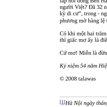
lấp nổi dòng Bến Hải
người Việt? Đã 32 n
kỳ di cư”, trong - 
phương mờ hàng lệ
Có khi một hai trăm
thì giấc mơ ấy là đ
Cứ mơ! Miễn là đừn
Kỷ niệm 54 năm Hiệ
© 2008 talawas
[1]
Hà Nội ngày thán