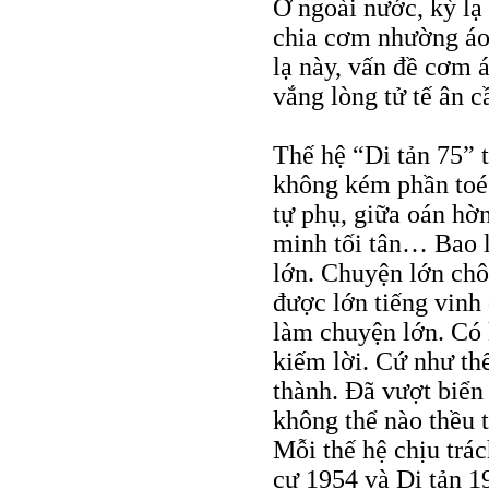
Ở ngoài nước, kỳ l
chia cơm nhường áo
lạ này, vấn đề cơm 
vắng lòng tử tế ân c
Thế hệ “Di tản 75” 
không kém phần toé 
tự phụ, giữa oán hờn
minh tối tân… Bao 
lớn. Chuyện lớn chôn
được lớn tiếng vinh
làm chuyện lớn. Có k
kiếm lời. Cứ như thế
thành. Đã vượt biển
không thể nào thều 
Mỗi thế hệ chịu trá
cư 1954 và Di tản 1