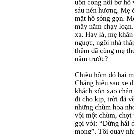
uốn cong nối bờ hồ 
sáu nén hương. Mẹ đ
mặt hồ sóng gợn. Mẹ
mấy năm chạy loạn. 
xa. Hay là, mẹ khấn
nguợc, ngôi nhà thấ
thềm đã cùng mẹ thu
năm trước?
Chiều hôm đó hai mẹ
Chẳng hiểu sao xe 
khách xôn xao chán 
đi cho kịp, trời đã 
những chùm hoa nhỏ 
vội một chùm, chợt
gọi với: “Đừng hái 
mong”. Tôi quay nhì