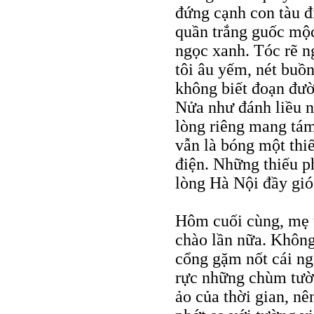
đứng cạnh con tàu đ
quần trắng guốc mộc
ngọc xanh. Tóc rẽ n
tôi âu yếm, nét buồ
không biết đoạn đườn
Nửa như đánh liều nh
lòng riêng mang tám
vẫn là bóng một thi
điện. Những thiếu p
lòng Hà Nội đầy gió
Hôm cuối cùng, mẹ 
chào lần nữa. Không
cổng gặm nốt cái ng
rực những chùm tườ
ảo của thời gian, n