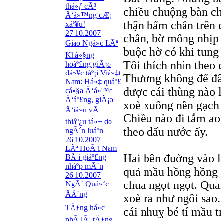
thá»ƒ cÃ³
chiều chuộng bàn ch
Ä‘á»™ng cÆ¡
thận bấm chân trên 
xáº¥u!
27.10.2007
chân, bờ mông nhịp 
Giao Ngá»c LÃª
buộc hờ có khi tung 
Khá»§ng
Tôi thích nhìn theo 
hoáº£ng giÃ¡o
dá»¥c táº¡i Viá»‡t
Thương không để đâu
Nam: Há»‡ quáº£
được cái thùng nào 
cá»§a Ä‘á»™c
Ä‘áº£ng, giÃ¡o
xoè xuống nền gạch 
Ä‘iá»u vÃ
Chiều nào đi tắm ao
thiáº¿u tá»± do
theo dấu nước ấy.
ngÃ´n luáº­n
26.10.2007
LÃª HoÃ i Nam
Hai bên đuờng vào 
BÃ i giáº£ng
nháº­p mÃ´n
quả mầu hồng hồng 
26.10.2007
chua ngọt ngọt. Quan
NgÃ´ Quá»‘c
ÄÃ´ng
xoè ra như ngôi sao.
TÄƒng há»c
cái nhuỵ bé tí mầu t
phÃ­ lÃ tÄƒng