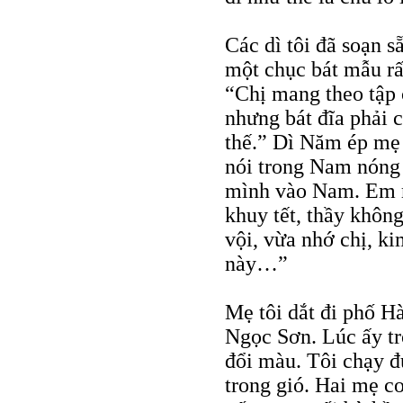
Các dì tôi đã soạn 
một chục bát mẫu r
“Chị mang theo tập 
nhưng bát đĩa phải c
thế.” Dì Năm ép mẹ 
nói trong Nam nóng 
mình vào Nam. Em mớ
khuy tết, thầy khô
vội, vừa nhớ chị, k
này…”
Mẹ tôi dắt đi phố 
Ngọc Sơn. Lúc ấy tr
đổi màu. Tôi chạy đ
trong gió. Hai mẹ c