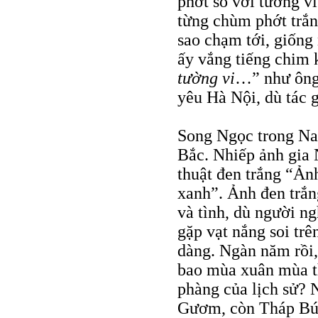
phớt so với tường vi
từng chùm phớt trắn
sao chạm tới, giống
ấy vắng tiếng chim 
tường vi
…” như ông 
yêu Hà Nội, dù tác g
Song Ngọc trong Nam
Bắc. Nhiếp ảnh gia
thuật đen trắng “Ản
xanh”. Ảnh đen trắn
và tình, dù người n
gặp vạt nắng soi trê
dàng. Ngàn năm rồi,
bao mùa xuân mùa th
phàng của lịch sử?
Gươm, còn Tháp Bút