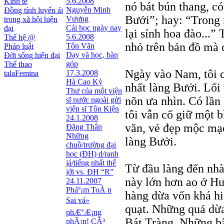
5.6.2008
Kinh tế
nó bát bún thang, c
Nguyễn Minh
Đồng tính luyến ái
Bưởi”; hay: “Trong
Vương
trong xã hội hiện
Cái học ngày nay
đại
lại sính hoa đào...”
5.6.2008
Thế hệ @
nhỏ trên bản đồ mà c
Tôn Văn
Pháp luật
Dạy và học, bàn
Đời sống hiện đại
góp
Thể thao
Ngày vào Nam, tôi 
17.3.2008
talaFemina
Hà Cao Kỳ
nhất làng Bưởi. Lối
Thư của một viện
nõn ưa nhìn. Có lần
sĩ nước ngoài gửi
viện sĩ Tôn Kiện
tôi vẫn cố giữ một 
24.1.2008
văn, vẻ đẹp mộc mạ
Đặng Thân
Những
làng Bưởi.
chuồ/trường đại
học (ĐH) d/ranh
já/tiếng nhất thế
Từ đầu làng đến nhà 
jới vs. ĐH “R”
này lớn hơn ao ở H
24.11.2007
Pháº¡m ToÃ n
hàng dừa vốn khá hi
Sai vá»
quạt. Những quả dừa
phÆ°Æ¡ng
Bát Tràng. Những bậ
phÃ¡p! CÃ³