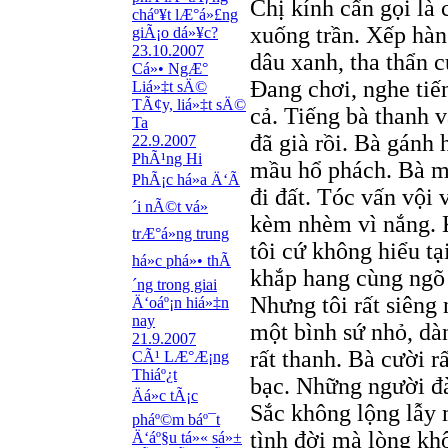
Chị kính cẩn gọi là
cháº¥t lÆ°á»£ng
xuống trần. Xếp hàn
giÃ¡o dá»¥c?
23.10.2007
dâu xanh, tha thẩn 
Cá»• NgÆ°
Đang chơi, nghe tiế
Liá»‡t sÄ©
TÃ¢y, liá»‡t sÄ©
cả. Tiếng bà thanh v
Ta
đã già rồi. Bà gánh 
22.9.2007
PhÃ¹ng Hi
mầu hổ phách. Bà m
PhÃ¡c há»a Ä‘Ã
đi đất. Tóc vấn vội
´i nÃ©t vá»
kèm nhèm vì nắng. 
trÆ°á»ng trung
tôi cứ không hiểu t
há»c phá»• thÃ
khắp hang cùng ngõ 
´ng trong giai
Nhưng tôi rất siêng 
Ä‘oáº¡n hiá»‡n
nay
một bình sứ nhỏ, dà
21.9.2007
rất thanh. Bà cười r
CÃ¹ LÆ°Æ¡ng
Thiáº¿t
bạc. Những người đ
Äá»c tÃ¡c
Sắc không lộng lẫy 
pháº©m báº¯t
tình đời mà lòng khô
Ä‘áº§u tá»« sá»±