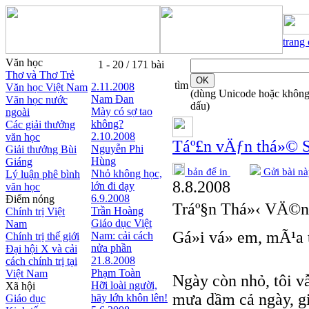
trang
Văn học
1 - 20 / 171 bài
Thơ và Thơ Trẻ
tìm
2.11.2008
Văn học Việt Nam
(dùng Unicode hoặc khôn
Nam Đan
Văn học nước
dấu)
Mày có sợ tao
ngoài
không?
Các giải thưởng
2.10.2008
văn học
Táº£n vÄƒn thá»© 
Nguyễn Phi
Giải thưởng Bùi
Hùng
Giáng
bản để in
Gửi bài nà
Nhỏ không học,
Lý luận phê bình
8.8.2008
lớn đi dạy
văn học
6.9.2008
Điểm nóng
Tráº§n Thá»‹ VÄ©n
Trần Hoàng
Chính trị Việt
Giáo dục Việt
Nam
Gá»­i vá» em, mÃ¹
Nam: cải cách
Chính trị thế giới
nửa phần
Đại hội X và cải
21.8.2008
cách chính trị tại
Phạm Toàn
Việt Nam
Ngày còn nhỏ, tôi v
Hỡi loài người,
Xã hội
mưa dầm cả ngày, g
hãy lớn khôn lên!
Giáo dục