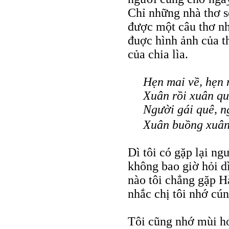
Chỉ những nhà thơ s
được một câu thơ nh
đuợc hình ảnh của t
của chia lìa.
Hẹn mai về, hẹn 
Xuân rồi xuân q
Người gái quê, n
Xuân buồng xuân
Dì tôi có gặp lại ng
không bao giờ hỏi d
nào tôi chẳng gặp Hà
nhắc chị tôi nhớ cú
Tôi cũng nhớ mùi ho