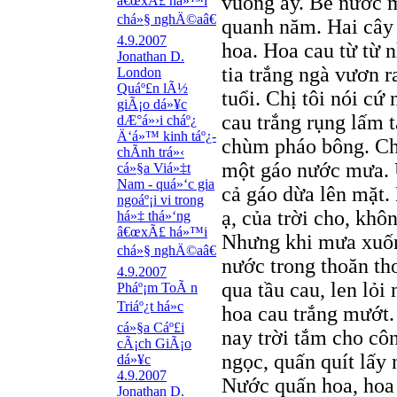
vuông ấy. Bể nước 
â€œxÃ£ há»™i
chá»§ nghÄ©aâ€
quanh năm. Hai cây c
4.9.2007
hoa. Hoa cau từ từ n
Jonathan D.
tia trắng ngà vươn 
London
Quáº£n lÃ½
tuổi. Chị tôi nói c
giÃ¡o dá»¥c
cau trắng rụng lấm 
dÆ°á»›i cháº¿
Ä‘á»™ kinh táº¿-
chùm pháo bông. Chạ
chÃ­nh trá»‹
một gáo nước mưa. U
cá»§a Viá»‡t
Nam - quá»‘c gia
cả gáo dừa lên mặt.
ngoáº¡i vi trong
ạ, của trời cho, khô
há»‡ thá»‘ng
â€œxÃ£ há»™i
Nhưng khi mưa xuống
chá»§ nghÄ©aâ€
nước trong thoăn thoắ
4.9.2007
qua tầu cau, len lỏ
Pháº¡m ToÃ n
Triáº¿t há»c
hoa cau trắng mướt.
cá»§a Cáº£i
nay trời tắm cho cô
cÃ¡ch GiÃ¡o
ngọc, quấn quít lấy 
dá»¥c
4.9.2007
Nước quấn hoa, hoa 
Jonathan D.