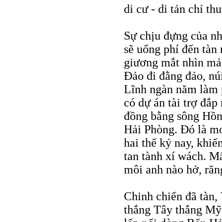
di cư - di tản chỉ t
Sự chịu đựng của nh
sẽ uổng phí đến tàn
giương mắt nhìn mản
Đảo đi đằng đảo, nú
Lĩnh ngàn năm làm 
có dự án tài trợ đắ
đồng bằng sông Hồn
Hải Phòng. Đó là mơ
hai thế kỷ nay, khi
tan tành xí wách. 
môi anh nào hở, răn
Chinh chiến đã tàn, 
thắng Tây thắng Mỹ.