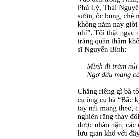
Phủ Lý, Tháí Nguyê
sườn, ốc bung, chè
không năm nay giời
nhỉ”. Tôi thật ngạc 
trắng quần thâm khô
sĩ Nguyễn Bính:
Mình đi trăm núi
Ngờ đâu mang cả
Chẳng riêng gì bà tô
cụ ông cụ bà “Bắc k
tay nải mang theo, c
nghiến răng thay đổ
được nhào nặn, các 
lưu gian khổ với đầ