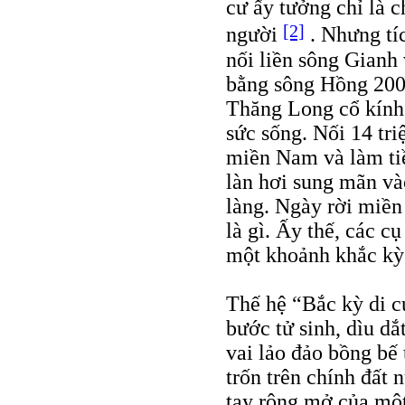
cư ấy tưởng chỉ là c
[2]
người
. Nhưng tíc
nối liền sông Gianh
bằng sông Hồng 200
Thăng Long cổ kính 
sức sống. Nối 14 tr
miền Nam và làm tiề
làn hơi sung mãn và
làng. Ngày rời miền
là gì. Ấy thế, các c
một khoảnh khắc kỳ 
Thế hệ “Bắc kỳ di c
bước tử sinh, dìu d
vai lảo đảo bồng bế 
trốn trên chính đất
tay rộng mở của mộ