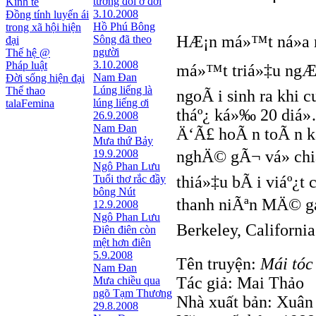
tương đối ở đời
Kinh tế
3.10.2008
Đồng tính luyến ái
Hồ Phú Bông
trong xã hội hiện
HÆ¡n má»™t ná»­a 
Sông đã theo
đại
người
Thế hệ @
3.10.2008
Pháp luật
má»™t triá»‡u ngÆ°
Nam Đan
Đời sống hiện đại
Lúng liếng là
Thể thao
ngoÃ i sinh ra khi 
lúng liếng ơi
talaFemina
tháº¿ ká»‰ 20 diá»
26.9.2008
Nam Đan
Ä‘Ã£ hoÃ n toÃ n ká
Mưa thứ Bảy
19.9.2008
nghÄ© gÃ¬ vá» chiá
Ngô Phan Lưu
Tuổi thơ rắc đầy
thiá»‡u bÃ i viáº
bông Nút
thanh niÃªn MÄ© gá»
12.9.2008
Ngô Phan Lưu
Berkeley, California
Điên điên còn
mệt hơn điên
5.9.2008
Tên truyện:
Mái tóc
Nam Đan
Tác giả: Mai Thảo
Mưa chiều qua
ngõ Tạm Thương
Nhà xuất bản: Xuân
29.8.2008