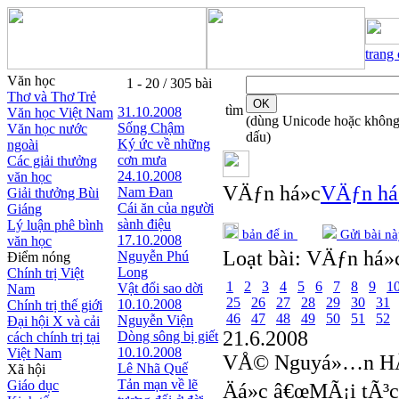
trang
Văn học
1 - 20 / 305 bài
Thơ và Thơ Trẻ
tìm
31.10.2008
Văn học Việt Nam
(dùng Unicode hoặc khôn
Sống Chậm
Văn học nước
dấu)
Ký ức về những
ngoài
cơn mưa
Các giải thưởng
24.10.2008
văn học
VÄƒn há»c
VÄƒn há
Nam Đan
Giải thưởng Bùi
Cái ăn của người
Giáng
sành điệu
Lý luận phê bình
bản để in
Gửi bài nà
17.10.2008
văn học
Loạt bài:
VÄƒn há»c
Nguyễn Phú
Điểm nóng
Long
Chính trị Việt
1
2
3
4
5
6
7
8
9
1
Vật đổi sao dời
Nam
25
26
27
28
29
30
31
10.10.2008
Chính trị thế giới
46
47
48
49
50
51
52
Nguyễn Viện
Đại hội X và cải
21.6.2008
Dòng sông bị giết
cách chính trị tại
10.10.2008
Việt Nam
VÅ© Nguyá»…n 
Lê Nhã Quế
Xã hội
Tản mạn về lẽ
Giáo dục
Äá»c â€œMÃ¡i tÃ³