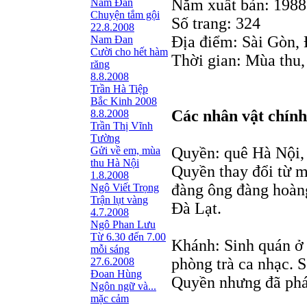
Năm xuất bản: 1988
Nam Đan
Chuyện tắm gội
Số trang: 324
22.8.2008
Địa điểm: Sài Gòn, 
Nam Đan
Cười cho hết hàm
Thời gian: Mùa thu
răng
8.8.2008
Trần Hà Tiệp
Bắc Kinh 2008
Các nhân vật chính
8.8.2008
Trần Thị Vĩnh
Tường
Quyền: quê Hà Nội,
Gửi về em, mùa
thu Hà Nội
Quyền thay đổi từ m
1.8.2008
đàng ông đàng hoàng
Ngô Viết Trọng
Trận lụt vàng
Đà Lạt.
4.7.2008
Ngô Phan Lưu
Từ 6.30 đến 7.00
Khánh: Sinh quán ở
mỗi sáng
phòng trà ca nhạc. 
27.6.2008
Đoan Hùng
Quyền nhưng đã phá 
Ngôn ngữ và...
mặc cảm