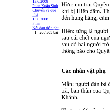
13.6.2008
Hữu: em trai Quyền
Phan Xuân Sinh
khi bị Hiển đâm. Th
Chuyến về quê
nhà
đến hung hăng, căm 
13.6.2008
Phan
Nỗi đau thân phụ
Hiển: từng là người
1 - 20 / 305 bài
sau cái chết của ng
sau đó hai người tr
thông báo cho Quyền
Các nhân vật phụ
Mẫn: người đàn bà đ
trà, bạn thân của Qu
Khánh.