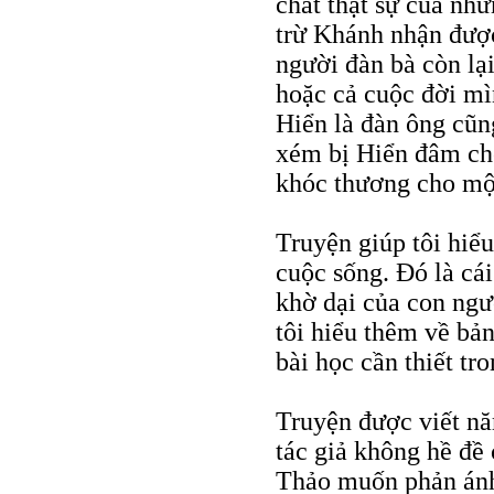
chất thật sự của nh
trừ Khánh nhận được
người đàn bà còn lạ
hoặc cả cuộc đời m
Hiển là đàn ông cũn
xém bị Hiển đâm chế
khóc thương cho mộ
Truyện giúp tôi hiể
cuộc sống. Đó là cái 
khờ dại của con ngư
tôi hiểu thêm về bả
bài học cần thiết tr
Truyện được viết nă
tác giả không hề đề 
Thảo muốn phản ánh