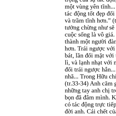
một vùng yên tĩnh..
tác động tốt đẹp đố
và trầm tĩnh hơn.” (
tưởng chừng như sẽ 
cuộc sống là vô giá.
thành một người đàn
hơn. Trái ngược với
bát, lần đối mặt với
lì, và lạnh nhạt vớ
đổi trái ngược hẳn...
nhã... Trong Hữu chỉ
(tr.33-34) Anh căm g
những tay anh chị t
bọn đã đâm mình. K
có tác động trực tiế
đời anh. Cái chết c