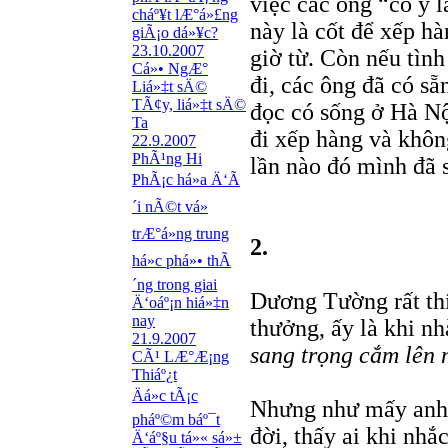
việc các ông “cố ý 
cháº¥t lÆ°á»£ng
này là cốt để xếp h
giÃ¡o dá»¥c?
23.10.2007
giờ từ. Còn nếu tình
Cá»• NgÆ°
đi, các ông đã có s
Liá»‡t sÄ©
TÃ¢y, liá»‡t sÄ©
đọc có sống ở Hà Nộ
Ta
đi xếp hàng và khô
22.9.2007
PhÃ¹ng Hi
lần nào đó mình đã 
PhÃ¡c há»a Ä‘Ã
´i nÃ©t vá»
trÆ°á»ng trung
2.
há»c phá»• thÃ
´ng trong giai
Dương Tường rất thí
Ä‘oáº¡n hiá»‡n
nay
thưởng, ấy là khi nh
21.9.2007
sang trọng cắm lên m
CÃ¹ LÆ°Æ¡ng
Thiáº¿t
Äá»c tÃ¡c
Nhưng như mấy anh 
pháº©m báº¯t
đời, thấy ai khi nhắ
Ä‘áº§u tá»« sá»±