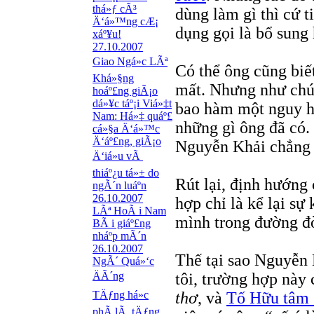
thá»ƒ cÃ³
dùng làm gì thì cứ t
Ä‘á»™ng cÆ¡
dụng gọi là bổ sung
xáº¥u!
27.10.2007
Giao Ngá»c LÃª
Có thể ông cũng biế
Khá»§ng
mất. Nhưng như chún
hoáº£ng giÃ¡o
dá»¥c táº¡i Viá»‡t
bao hàm một nguy hi
Nam: Há»‡ quáº£
những gì ông đã có
cá»§a Ä‘á»™c
Ä‘áº£ng, giÃ¡o
Nguyễn Khải chẳng đ
Ä‘iá»u vÃ
thiáº¿u tá»± do
Rút lại, định hướng 
ngÃ´n luáº­n
26.10.2007
hợp chỉ là kể lại sự 
LÃª HoÃ i Nam
mình trong đường đờ
BÃ i giáº£ng
nháº­p mÃ´n
26.10.2007
Thế tại sao Nguyễn 
NgÃ´ Quá»‘c
ÄÃ´ng
tôi, trường hợp này
TÄƒng há»c
thơ
, và
Tố Hữu tâm 
phÃ­ lÃ tÄƒng