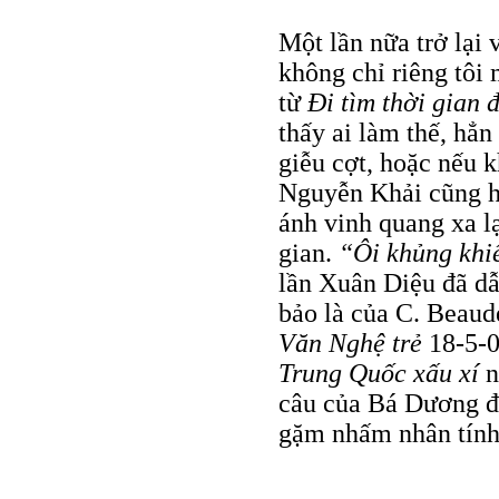
Một lần nữa trở lại 
không chỉ riêng tôi
từ
Đi tìm thời gian 
thấy ai làm thế, hẳ
giễu cợt, hoặc nếu 
Nguyễn Khải cũng h
ánh vinh quang xa l
gian.
“Ôi khủng khi
lần Xuân Diệu đã dẫ
bảo là của C. Beaud
Văn Nghệ trẻ
18-5-08
Trung Quốc
xấu xí
n
câu của Bá Dương đ
gặm nhấm nhân tính