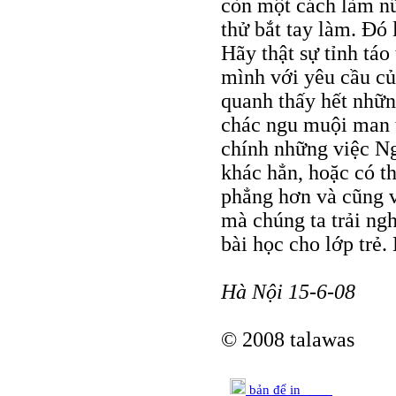
còn một cách làm n
thử bắt tay làm. Đó
Hãy thật sự tỉnh táo
mình với yêu cầu củ
quanh thấy hết nhữn
chác ngu muội man 
chính những việc Ng
khác hẳn, hoặc có th
phẳng hơn và cũng v
mà chúng ta trải ng
bài học cho lớp trẻ.
Hà Nội 15-6-08
© 2008 talawas
bản để in