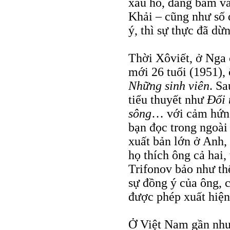
xấu hổ, đáng băm v
Khải – cũng như số 
ý, thì sự thực đã dừ
Thời Xôviết, ở Nga 
mới 26 tuổi (1951),
Những sinh viên
. S
tiểu thuyết như
Đổi 
sông
… với cảm hứng
bạn đọc trong ngoài
xuất bản lớn ở Anh,
họ thích ông cả hai,
Trifonov bảo như thế
sự đồng ý của ông, 
được phép xuất hiện
Ở Việt Nam gần như