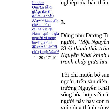
nghiệp của bản thân
London
Quáº£n lÃ½
giÃ¡o dá»¥c
dÆ°á»›i cháº¿
Ä‘á»™ kinh táº¿-
3.
chÃ­nh trá»‹
cá»§a Viá»‡t
Nam - quá»‘c gia
Đúng như Dương Tườ
ngoáº¡i vi trong
người. “
Một Nguyễn 
há»‡ thá»‘ng
â€œxÃ£ há»™i
Khải thành thật trắ
chá»§ nghÄ©aâ€
Nguyễn Khải khinh g
1 - 20 / 171 bài
tranh chấp giữa hai
Tôi chỉ muốn bổ sung
ngoài, trên sàn diễn
trường Nguyễn Khải
sống hòa hợp với cả
người này hay con n
giúp ông thành công 