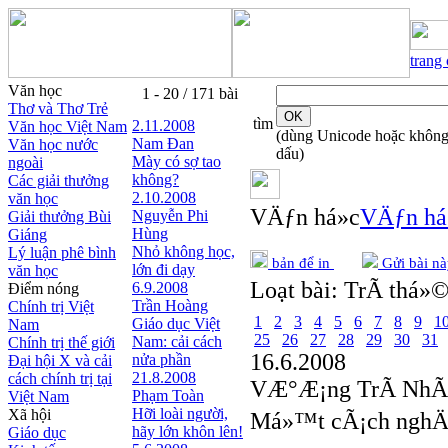
trang
Văn học
1 - 20 / 171 bài
Thơ và Thơ Trẻ
tìm
2.11.2008
Văn học Việt Nam
(dùng Unicode hoặc khôn
Nam Đan
Văn học nước
dấu)
Mày có sợ tao
ngoài
không?
Các giải thưởng
2.10.2008
văn học
VÄƒn há»c
VÄƒn há
Nguyễn Phi
Giải thưởng Bùi
Hùng
Giáng
Nhỏ không học,
Lý luận phê bình
bản để in
Gửi bài nà
lớn đi dạy
văn học
Loạt bài:
TrÃ­ thá»©
6.9.2008
Điểm nóng
Trần Hoàng
Chính trị Việt
1
2
3
4
5
6
7
8
9
1
Giáo dục Việt
Nam
25
26
27
28
29
30
31
Nam: cải cách
Chính trị thế giới
16.6.2008
nửa phần
Đại hội X và cải
21.8.2008
cách chính trị tại
VÆ°Æ¡ng TrÃ­ NhÃ
Phạm Toàn
Việt Nam
Hỡi loài người,
Xã hội
Má»™t cÃ¡ch nghÄ
hãy lớn khôn lên!
Giáo dục