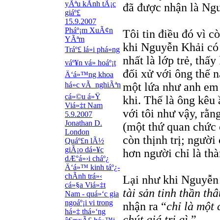
yÃªu kÃ­nh tÃ¡c
đã được nhận là Ng
giáº£
15.9.2007
Pháº¡m XuÃ¢n
Tôi tin điều đó vì c
YÃªm
khi Nguyễn Khải có 
Tráº£ lá»i phá»ng
nhất là lớp trẻ, thấ
váº¥n vá» hoáº¡t
đối xử với ông thế 
Ä‘á»™ng khoa
há»c vÃ nghiÃªn
một lứa như anh em
cá»©u á»Ÿ
khi. Thế là ông kêu
Viá»‡t Nam
với tôi như vậy, rằn
5.9.2007
Jonathan D.
(một thứ quan chức 
London
còn thịnh trị; ngườ
Quáº£n lÃ½
giÃ¡o dá»¥c
hơn người chỉ là th
dÆ°á»›i cháº¿
Ä‘á»™ kinh táº¿-
chÃ­nh trá»‹
Lại như khi Nguyễn 
cá»§a Viá»‡t
tài sản tinh thần th
Nam - quá»‘c gia
ngoáº¡i vi trong
nhận ra “
chỉ là một
há»‡ thá»‘ng
chút giá trị gì.
”