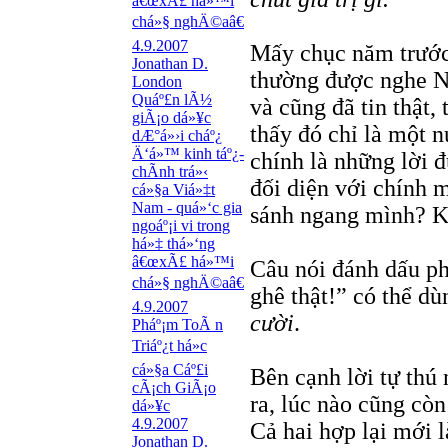
â€œxÃ£ há»™i
chá»§ nghÄ©aâ€
4.9.2007
Mấy chục năm trước
Jonathan D.
thường được nghe N
London
Quáº£n lÃ½
và cũng đã tin thật,
giÃ¡o dá»¥c
thấy đó chỉ là một n
dÆ°á»›i cháº¿
Ä‘á»™ kinh táº¿-
chính là những lời đ
chÃ­nh trá»‹
đối diện với chính 
cá»§a Viá»‡t
Nam - quá»‘c gia
sánh ngang mình? K
ngoáº¡i vi trong
há»‡ thá»‘ng
â€œxÃ£ há»™i
Câu nói đánh dấu ph
chá»§ nghÄ©aâ€
ghê thật!” có thể d
4.9.2007
cười
.
Pháº¡m ToÃ n
Triáº¿t há»c
cá»§a Cáº£i
Bên cạnh lời tự th
cÃ¡ch GiÃ¡o
ra, lúc nào cũng cò
dá»¥c
4.9.2007
Cả hai hợp lại mới 
Jonathan D.