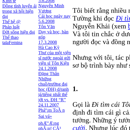
5.6.2008
Kinh tế
Nguyễn Minh
Đồng tính luyến ái
Tôi biết rằng nhiều
Vương
trong xã hội hiện
Cái học ngày nay
đại
Tường khi đọc
Đi t
5.6.2008
Thế hệ @
Nguyễn Khải (xem
Tôn Văn
Pháp luật
Dạy và học, bàn
Đời sống hiện đại
Và tôi tin chắc ở dư
góp
Thể thao
người đọc và đồng n
17.3.2008
talaFemina
Hà Cao Kỳ
Thư của một viện
Nhưng với tôi, tác 
sĩ nước ngoài gửi
viện sĩ Tôn Kiện
sơ bộ trình bày như 
24.1.2008
Đặng Thân
Những
chuồ/trường đại
1.
học (ĐH) d/ranh
já/tiếng nhất thế
jới vs. ĐH “R”
Gọi là
Đi tìm cái Tô
24.11.2007
Pháº¡m ToÃ n
định đi tìm cái gì c
Sai vá»
tưởng. Những ý tưởn
phÆ°Æ¡ng
cười
. Nhưng lúc đó 
phÃ¡p! CÃ³