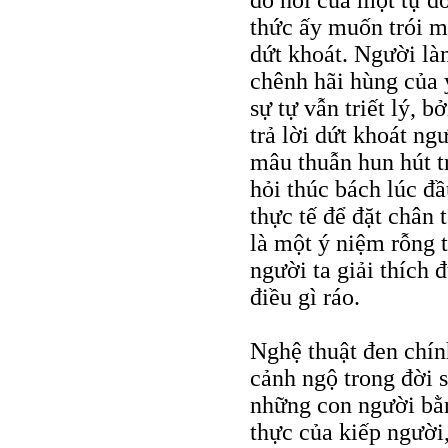
dò hỏi của một tự d
thức ấy muốn trói m
dứt khoát. Người là
chênh hãi hùng của 
sự tự vẫn triết lý, 
trả lời dứt khoát ng
mâu thuẫn hun hút t
hỏi thúc bách lúc đầ
thực tế để đặt chân 
là một ý niệm rỗng 
người ta giải thích 
điều gì ráo.
Nghệ thuật đen chính
cảnh ngộ trong đời s
những con người bằn
thực của kiếp người,