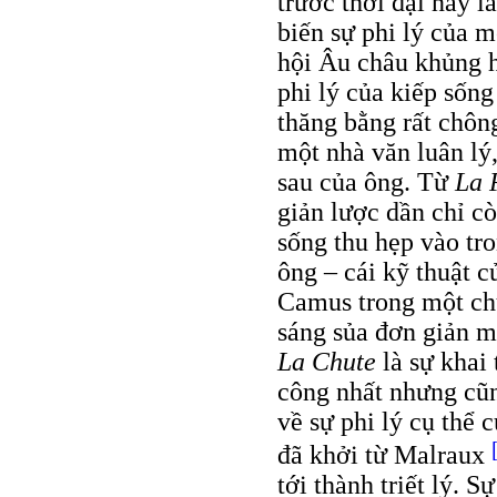
trước thời đại này l
biến sự phi lý của m
hội Âu châu khủng ho
phi lý của kiếp sống
thăng bằng rất chô
một nhà văn luân lý
sau của ông. Từ
La 
giản lược dần chỉ cò
sống thu hẹp vào tr
ông – cái kỹ thuật 
Camus trong một chu
sáng sủa đơn giản m
La Chute
là sự khai
công nhất nhưng cũn
về sự phi lý cụ thể
đã khởi từ Malraux
tới thành triết lý. 