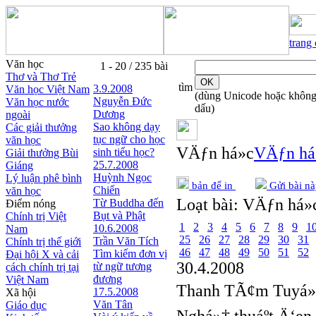
trang
Văn học
1 - 20 / 235 bài
Thơ và Thơ Trẻ
tìm
3.9.2008
Văn học Việt Nam
(dùng Unicode hoặc khôn
Nguyễn Ðức
Văn học nước
dấu)
Dương
ngoài
Sao không dạy
Các giải thưởng
tục ngữ cho học
văn học
VÄƒn há»c
VÄƒn há
sinh tiểu học?
Giải thưởng Bùi
25.7.2008
Giáng
Huỳnh Ngọc
Lý luận phê bình
bản để in
Gửi bài nà
Chiến
văn học
Loạt bài:
VÄƒn há»c
Từ Buddha đến
Điểm nóng
Bụt và Phật
Chính trị Việt
1
2
3
4
5
6
7
8
9
1
10.6.2008
Nam
25
26
27
28
29
30
31
Trần Văn Tích
Chính trị thế giới
46
47
48
49
50
51
52
Tìm kiếm đơn vị
Đại hội X và cải
30.4.2008
từ ngữ tương
cách chính trị tại
đương
Việt Nam
Thanh TÃ¢m Tuyá»
17.5.2008
Xã hội
Văn Tân
Giáo dục