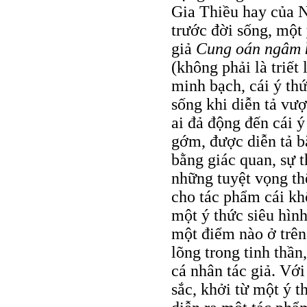
Gia Thiều hay của 
trước đời sống, một 
giả
Cung oán ngâm 
(không phải là triết
minh bạch, cái ý th
sống khi diễn tả vượ
ai đả động đến cái 
gớm, được diễn tả 
bằng giác quan, sự t
những tuyệt vọng th
cho tác phẩm cái kh
một ý thức siêu hìn
một điểm nào ở trên 
lõng trong tinh thần
cá nhân tác giả. Vớ
sắc, khởi từ một ý t