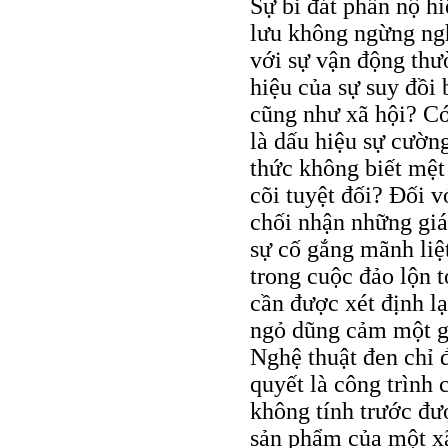
Sự bi đát phẫn nộ hi
lưu không ngừng ngh
với sự vận động thườ
hiệu của sự suy đồi
cũng như xã hội? Cớ
là dấu hiệu sự cường
thức không biết mệt
cõi tuyệt đối? Đối v
chối nhận những giá 
sự cố gắng mãnh liệ
trong cuộc đảo lộn t
cần được xét định l
ngỏ dũng cảm một gi
Nghệ thuật đen chỉ đ
quyết là công trình 
không tính trước đư
sản phẩm của một xã