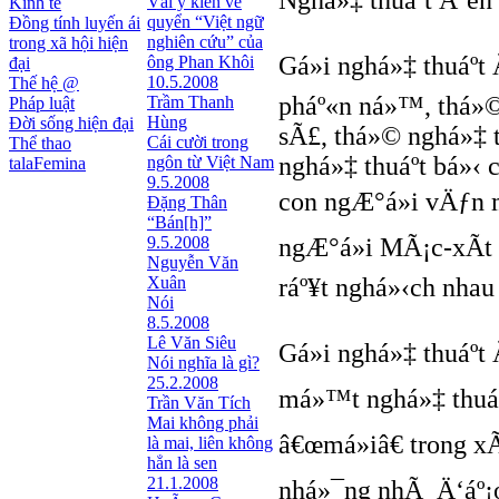
Nghá»‡ thuáº­t Ä‘en
Vài ý kiến về
Kinh tế
quyển “Việt ngữ
Đồng tính luyến ái
nghiên cứu” của
trong xã hội hiện
Gá»i nghá»‡ thuáº­t
ông Phan Khôi
đại
10.5.2008
Thế hệ @
pháº«n ná»™, thá»©
Trầm Thanh
Pháp luật
Hùng
Đời sống hiện đại
sÃ£, thá»© nghá»‡ t
Cái cười trong
Thể thao
nghá»‡ thuáº­t bá»‹
ngôn từ Việt Nam
talaFemina
9.5.2008
con ngÆ°á»i vÄƒn m
Đặng Thân
“Bán[h]”
9.5.2008
ngÆ°á»i MÃ¡c-xÃ­t
Nguyễn Văn
Xuân
ráº¥t nghá»‹ch nhau
Nói
8.5.2008
Lê Văn Siêu
Gá»i nghá»‡ thuáº­t
Nói nghĩa là gì?
25.2.2008
má»™t nghá»‡ thuáº­
Trần Văn Tích
Mai không phải
â€œmá»iâ€ trong x
là mai, liên không
hẳn là sen
21.1.2008
nhá»¯ng nhÃ Ä‘áº¡