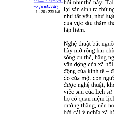
ná»—i niá»m vÃ
hỏi như thế này: Tại
trÄƒn trá»Ÿâ€¦
lại sản sinh ra thứ 
1 - 20 / 235 bài
như tất yếu, như lu
của vực sâu thăm th
lấp liếm.
Nghệ thuật bắt nguồ
hãy mở rộng hai chữ
sống cụ thể, hằng ng
vận động của xã hội
động của kinh tế – đ
do của một con ngườ
được nghệ thuật, kh
việc sau của lịch s
họ có quan niệm lịc
đường thẳng, nên họ 
bởi cái ý nghĩa xã h