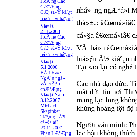
HoÃ ng Cao
CÆ°Æ¡ng
nhá»¯ng ngÆ°á»i M
CÆ¡ sá»Ÿ káº¿t
ná»‘i lá»i tiáº¿ng
thá»±c: â€œmá»iâ€
Viá»‡t
21.1.2008
cá»§a â€œmá»iâ€ c
HoÃ ng Cao
CÆ°Æ¡ng
VÃ bá»n â€œmá»i
CÆ¡ sá»Ÿ káº¿t
ná»‘i lá»i tiáº¿ng
biá»ƒu Ã½ kiáº¿n nh
Viá»‡t
Tại sao lại có nghệ 
5.1.2008
BÃ¹i Ká»·
NgÃ´n ngá»¯
Các nhà đạo đức: Tì
vÃ vÄƒn
chÆ°Æ¡ng
mất đức tin nơi Thư
Viá»‡t Nam
mang lạc lõng không
3.12.2007
Michael
khủng hoảng tột độ 
Skapinker
Tiáº¿ng nÃ³i
cá»§a ai?
Người văn minh: Ph
29.11.2007
lạc hậu không thích 
Phan LÆ°Æ¡ng