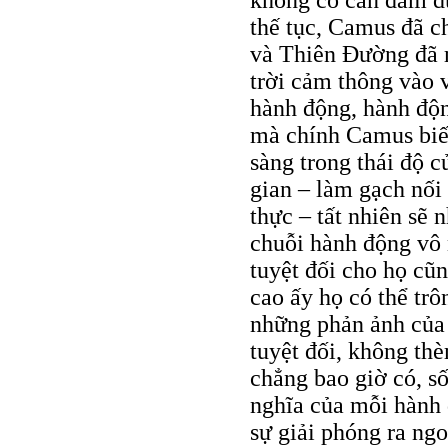
không có can đảm dứ
thế tục, Camus đã ch
và Thiên Đường đã 
trời cảm thông vào v
hành động, hành độn
mà chính Camus biết
sàng trong thái độ 
gian – làm gạch nối 
thực – tất nhiên sẽ 
chuỗi hành động vô 
tuyệt đối cho họ cũn
cao ấy họ có thể trô
những phản ảnh của 
tuyệt đối, không thè
chẳng bao giờ có, s
nghĩa của mỗi hành 
sự giải phóng ra ngo