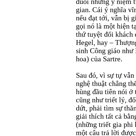
đuổi những ý niệm t
gian. Cái ý nghĩa v
nếu đạt tới, vẫn bị g
gọi nó là một hiện t
thứ tuyệt đối khách
Hegel, hay – Thượng
sinh Công giáo như 
hoa) của Sartre.
Sau đó, vì sự tự vẫn
nghệ thuật chẳng thể
hùng đầu tiên nói ở 
cũng như triết lý, đ
dứt, phải tìm sự thă
giải thích tất cả bằ
(những triết gia phi
một câu trả lời được 