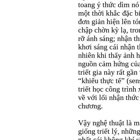
toang ý thức dìm nó
một thời khắc đặc b
đơn giản hiện lên t
chập chờn kỳ lạ, tro
rỡ ánh sáng; nhận th
khơi sáng cái nhận 
nhiên khi thấy ảnh
nguồn cảm hứng của 
triết gia này rất gần
“khiếu thực tế” (se
triết học công trình
về với lối nhận thứ
chương.
Vậy nghệ thuật là m
giống triết lý, nhữn
phất cái không khí s