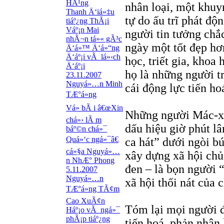
HÃ¹ng
nhân loại, một khuy
Thanh Ä‘iá»‡u
tự do ấu trĩ phát độ
tiáº¿ng ThÃ¡i
Váº¡n Mai
người tin tưởng chắc
nhÃ¬n tá»« gÃ³c
ngày một tốt đẹp hơ
Ä‘á»™ Ä‘á»“ng
Ä‘áº¡i vÃ lá»‹ch
học, triết gia, kho
Ä‘áº¡i
họ là những người t
23.11.2007
Nguyá»…n Minh
cái động lực tiến ho
TÆ°á»ng
Vá» bÃ i â€œXin
Những người Mác-xít
chá»› lÃ m
dấu hiệu giờ phút l
báº©n chá»¯
Quá»‘c ngá»¯â€
ca hát” dưới ngòi b
cá»§a Nguyá»…
xây dựng xã hội chủ
n NhÆ° Phong
đen – là bọn người 
5.11.2007
Nguyá»…n
xã hội thối nát của 
TÆ°á»ng TÃ¢m
Cao XuÃ¢n
Tóm lại mọi người đ
Háº¡o vÃ ngá»¯
phÃ¡p tiáº¿ng
tiến hoá, phản nhân 