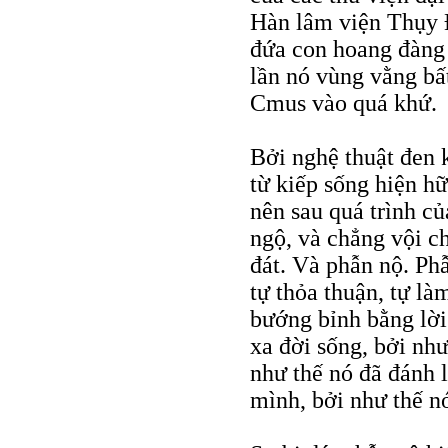
Hàn lâm viện Thụy Đ
đứa con hoang đàng 
lần nó vùng vằng bấ
Cmus vào quá khứ.
Bởi nghệ thuật đen k
từ kiếp sống hiện h
nên sau quá trình c
ngộ, và chẳng vội ch
đát. Và phẫn nộ. Ph
tự thỏa thuận, tự là
bướng bỉnh bằng lời 
xa đời sống, bởi như
như thế nó đã đánh 
mình, bởi như thế nó