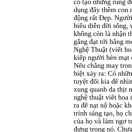
cố tạo những rung đ
dụng đẩy thêm con n
động rất Đẹp. Người
biểu diễn đời sống,
không còn là nhận th
gắng đạt tới bằng mọ
Nghệ Thuật (viết hoa
kiếp người hèn mạt 
Nếu chẳng may trong
biệt xảy ra: Có nhữ
tuyệt đối kia để nh
xung quanh da thịt m
nghệ thuật viết hoa 
ra để nạt nộ hoặc kh
trình sáng tạo, họ c
của họ và làm ngơ t
đựng trong nó. Chưa