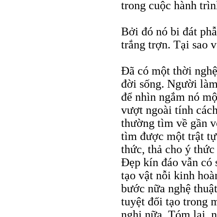
trong cuộc hành trìn
Bởi đó nó bi đát phẫ
trắng trợn. Tại sao 
Đã có một thời nghệ
đời sống. Người làm
để nhìn ngắm nó một
vượt ngoài tính các
thường tìm về gần vớ
tìm được một trật t
thức, thả cho ý thứ
Đẹp kín đáo vẫn có 
tạo vật nỗi kinh hoà
bước nữa nghệ thuật 
tuyệt đối tạo trong 
nghi nữa. Tóm lại, n