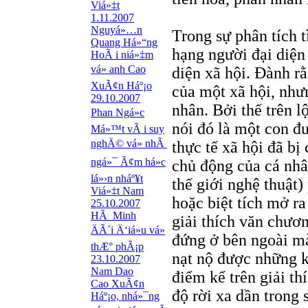
Viá»‡t
1.11.2007
Nguyá»…n
Trong sự phân tích t
Quang Há»“ng
hạng người đại diện 
HoÃ i niá»‡m
vá» anh Cao
diện xã hội. Đành rằ
XuÃ¢n Háº¡o
của một xã hội, như
29.10.2007
nhân. Bởi thế trên l
Phan Ngá»c
nói đó là một con đ
Má»™t vÃ i suy
nghÄ© vá» nhÃ
thực tế xã hội đã bị
ngá»¯ Ã¢m há»c
chủ động của cá nhâ
lá»›n nháº¥t
thế giới nghệ thuật)
Viá»‡t Nam
hoặc biệt tích mở r
25.10.2007
HÃ Minh
giải thích văn chươn
ÄÃ´i Ä‘iá»u vá»
đứng ở bên ngoài mà 
thÆ° phÃ¡p
nạt nộ được những k
23.10.2007
Nam Dao
điểm kể trên giải th
Cao XuÃ¢n
độ rời xa dần trong 
Háº¡o, nhá»¯ng