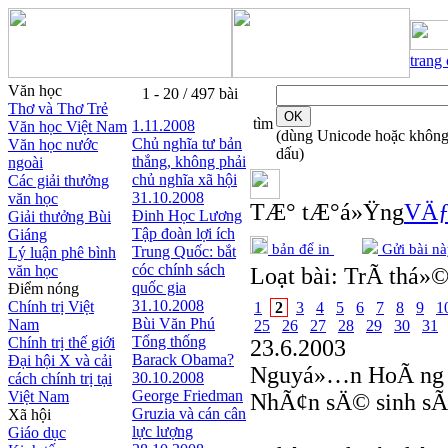
trang
Văn học
1 - 20 / 497 bài
Thơ và Thơ Trẻ
tìm
1.11.2008
Văn học Việt Nam
(dùng Unicode hoặc khôn
Chủ nghĩa tư bản
Văn học nước
dấu)
thắng, không phải
ngoài
chủ nghĩa xã hội
Các giải thưởng
31.10.2008
văn học
TÆ° tÆ°á»Ÿng
VÄƒ
Đinh Học Lương
Giải thưởng Bùi
Tập đoàn lợi ích
Giáng
bản để in
Gửi bài nà
Trung Quốc: bắt
Lý luận phê bình
cóc chính sách
văn học
Loạt bài:
TrÃ­ thá»©
quốc gia
Điểm nóng
31.10.2008
Chính trị Việt
1
2
3
4
5
6
7
8
9
1
Bùi Văn Phú
Nam
25
26
27
28
29
30
31
Tổng thống
Chính trị thế giới
23.6.2003
Barack Obama?
Đại hội X và cải
Nguyá»…n HoÃ ng
30.10.2008
cách chính trị tại
George Friedman
Việt Nam
NhÃ¢n sÄ© sinh s
Gruzia và cán cân
Xã hội
lực lượng
Giáo dục