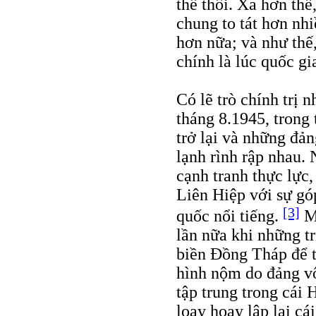
thế thôi. Xa hơn th
chung to tát hơn nhi
hơn nữa; và như thế,
chính là lúc quốc gi
Có lẽ trò chính trị 
tháng 8.1945, trong 
trở lại và những đản
lạnh rình rập nhau. 
cạnh tranh thực lực
Liên Hiệp với sự gó
[3]
quốc nổi tiếng.
Mư
lần nữa khi những tr
biền Ðồng Tháp để t
hình nộm do đảng vô
tập trung trong cá
loay hoay lập lại cá