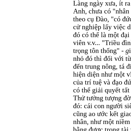
Làng ngày xưa, ít r
Anh, chưa có "nhân s
theo cụ Ðào, "có đức
cử nghiệp lấy việc d
đó có thể là một đại
viên v.v... "Triều đì
trọng tôn thống"
- g
nhỏ đó thì đối với t
đến trung nông, tá đ
hiện diện như một v
của trí tuệ và đạo đ
có thể giải quyết tất
Thử tưởng tượng đời
đó: cái con người s
cũng ao ước kết gia
nhân, như một niềm 
bằng được trọng tài 