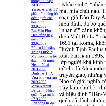
thông khu vực
"Nhân sinh", "nhân s
24.9.2008
Yasser Arafat: Từ
mai mỉa chút nào. T
phần tử khủng bố
soạn giả Ðào Duy An
đến người cha
hòa bình
hiệu đính, đã bỏ quê
23.9.2008
"nhân sĩ" càng khôn
Búi Văn Phú
Đen trắng hay
điển Việt Bồ La" củ
nam nữ
1651 tại Roma, khôn
22.9.2008
Rất có khả năng
Huỳnh Tịnh Paulus 
Trung Quốc bị
xuất bản năm 1895,
Mỹ buộc phải trở
thành một nước
lớp người khả kính 
Nga thứ hai
cứ cho là Alexandre
20.9.2008
Đinh Từ Thức
truyền giáo, nhưng
Vừa bầu vừa run
Nho có giải nghĩa 
20.9.2008
Maja Narbutt
Tây làm chữ bộ" thì
Ba Lan – Ngày
và hiệu đính "Hán-V
quân Nga rút hết
17.9.2008
quên đã đành nhưng 
Làn sóng tự do