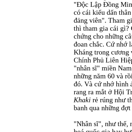
"Ðộc Lập Ðồng Minh"
có cái kiểu dấn thân
đảng viên". Tham gi
thì tham gia cái gì?
chứng cho những câu
đoan chắc. Cứ nhớ l
Kháng trong cương 
Chính Phủ Liên Hiệ
"nhân sĩ" miền Nam
những năm 60 và rồ
đó. Và cứ nhớ hình 
rang ra mắt ở Hội T
Khaki
rẻ rúng như th
banh qua những đợt 
"Nhân sĩ", như thế, 
hoá quốc gia hay hư