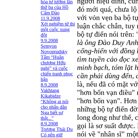
người hiệu đính, cũ
hóa tư tưởng lần
thứ ba của Hồ
đó mới quá, chưa lộ 
Cẩm Đào
với vỏn vẹn ba bộ tự
11.9.2008
Xét nghiệm tử thi
luận chắc chắn, tuy 
một cuộc xung
bộ tự điển nói trên: 
đột
9.9.2008
là ông Ðào Duy Anh 
Semyon
cống-hiến với đồng 
Novoprudsky
Tấm “Huân
tìm tuyền cảo đọc xe
chương Hữu
minh bạch, tóm lặt 
nghị” và cuộc
chiến tranh phục
cần phải dùng đến, 
hận
là, nếu đã có mặt vớ
8.9.2008
Vakhtang
"hơn bốn vạn điều" 
Kikabidze
"hơn bốn vạn". Hơn 
“Không ai nói
cho nhân dân
những bộ tự điển đời
Nga biết sự
long đong như thế, c
thật...”
8.9.2008
gọi là sơ suất được
Trương Thái Du
nói về "nhân sĩ" mộ
Có nên giữ