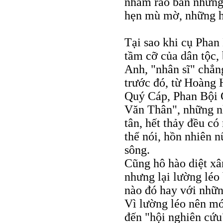
nhằm rao bán những
hẹn mù mờ, những h
Tại sao khi cụ Phan
tầm cỡ của dân tộc,
Anh, "nhân sĩ" chẳn
trước đó, từ Hoàng
Quý Cáp, Phan Bội 
Văn Thân", những n
tân, hết thảy đều có
thể nói, hồn nhiên n
sông.
Cũng hô hào diệt xâ
nhưng lại lường léo
nào đó hay với nhữn
Vì lường léo nên mớ
đến "hội nghiên cứu