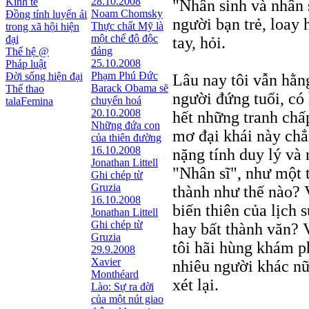
28.10.2008
Kinh tế
"Nhân sinh và nhân s
Noam Chomsky
Đồng tính luyến ái
người bạn trẻ, loay
Thực chất Mỹ là
trong xã hội hiện
một chế độ độc
đại
tay, hỏi.
đảng
Thế hệ @
25.10.2008
Pháp luật
Phạm Phú Đức
Đời sống hiện đại
Lâu nay tôi vẫn hằn
Barack Obama sẽ
Thể thao
người đứng tuổi, có 
chuyển hoá
talaFemina
20.10.2008
hết những tranh chấp
Những đứa con
mơ đại khái này chẳ
của thiên đường
16.10.2008
nặng tính duy lý và 
Jonathan Littell
"Nhân sĩ", như một 
Ghi chép từ
Gruzia
thành như thế nào? 
16.10.2008
biến thiên của lịch 
Jonathan Littell
Ghi chép từ
hay bất thành văn? V
Gruzia
tôi hãi hùng khám p
29.9.2008
Xavier
nhiêu người khác nữ
Monthéard
xét lại.
Lào: Sự ra đời
của một nút giao