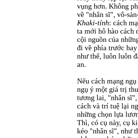
vụng hơn. Không phả
về "nhân sĩ", vô-sản
Khaki-tính
: cách mạ
ta mới hô hào cách 
cội nguồn của những
đi về phía trước hay
như thế, luôn luôn 
an.
Nếu cách mạng ngụ ý
ngụ ý một giá trị t
tương lai, "nhân sĩ"
cách và trí tuệ lại n
những chọn lựa lươn
Thì, có cụ này, cụ ki
kéo "nhân sĩ", như t