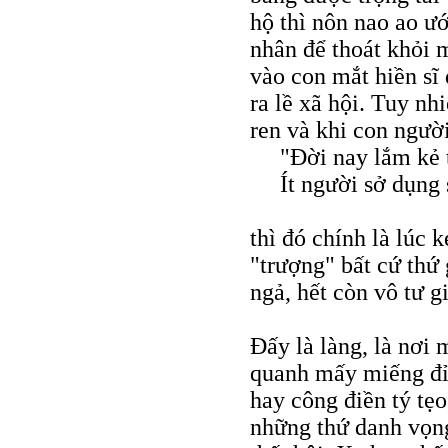
hộ thì nôn nao ao ướ
nhân để thoát khỏi 
vào con mắt hiền sĩ
ra lề xã hội. Tuy nhi
ren và khi con người
"Ðời nay lắm kẻ 
Ít người sở dụng 
thì đó chính là lúc 
"trượng" bất cứ thứ
ngả, hết còn vô tư g
Ðấy là làng, là nơi 
quanh mấy miếng đỉ
hay công điền tý tẹo
những thứ danh vọn