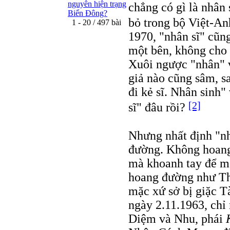
nguyên hiện trạng
chẳng có gì là nhân 
Biển Đông?
bỏ trong bộ Việt-A
1 - 20 / 497 bài
1970, "nhân sĩ" cũn
một bên, không cho
Xuôi ngược "nhân" 
giả nào cũng sâm, sa
đi kẻ sĩ. Nhân sinh
[2]
sĩ" đâu rồi?
Nhưng nhất định "nh
đường. Không hoan
mà khoanh tay để 
hoang đường như Th
mặc xứ sở bị giặc T
ngày 2.11.1963, chỉ
Diệm và Nhu, phái