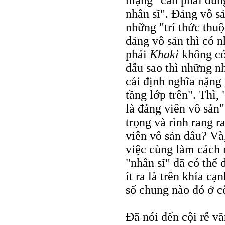
nhân sĩ". Ðảng vô sả
những "trí thức thuộc
đảng vô sản thì có n
phái
Khaki
không có
dẫu sao thì những 
cái định nghĩa nặng 
tầng lớp trên". Thì,
là đảng viên vô sản"
trọng và rình rang r
viên vô sản đâu? Và,
việc cùng làm cách
"nhân sĩ" đã có thể 
ít ra là trên khía c
số chung nào đó ở c
Ðã nói đến cội rễ văn