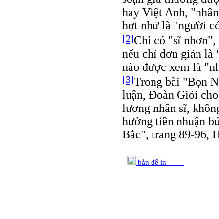
hay Việt Anh, "nhân
hợt như là "người c
[2]
Chỉ có "sĩ nhơn",
nếu chỉ đơn giản là 
nào được xem là "nh
[3]
Trong bài "Bọn N
luận, Ðoàn Giỏi cho
lương nhân sĩ, không
hưởng tiền nhuận bú
Bắc", trang 89-96, 
bản để in