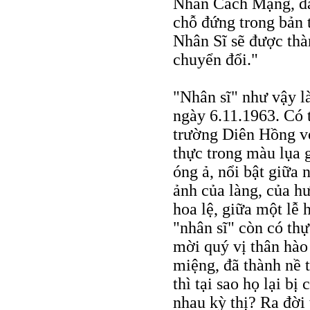
Nhân Cách Mạng, đã
chỗ đứng trong bản
Nhân Sĩ sẽ được thà
chuyển đổi."
"Nhân sĩ" như vậy là
ngày 6.11.1963. Có t
trường Diên Hồng vớ
thực trong màu lụa
óng ả, nổi bật giữa
ảnh của làng, của h
hoa lệ, giữa một lễ
"nhân sĩ" còn có thự
mời quý vị thân hào 
miệng, đã thành nề t
thì tại sao họ lại bị 
nhau kỳ thị? Ra đời 