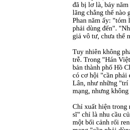
đã bị lơ là, bảy năm
lãng chẳng thể nào g
Phan năm ấy: "tóm l
phải dùng đến". "Nhâ
giả vô tư, chưa thể 
Tuy nhiên không phả
trễ. Trong "Hán Việ
bản thành phố Hồ C
có cơ hội "cần phải
Lân, như những "trí 
mạng, nhưng không p
Chỉ xuất hiện trong 
sĩ" chỉ là nhu cầu c
một bối cảnh rối ren
mạng "cần phải dùng