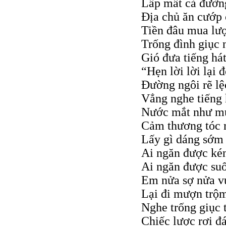
Lấp mất cả đườn
Địa chủ ăn cướp 
Tiền đâu mua lượ
Trống đình giục 
Gió đưa tiếng hát
“Hẹn lời lời lại đ
Đường ngôi rẽ lệ
Vẳng nghe tiếng 
Nước mắt như m
Cảm thương tóc r
Lấy gì dáng sớm 
Ai ngăn được ké
Ai ngăn được suố
Em nửa sợ nửa v
Lại đi mượn trộ
Nghe trống giục 
Chiếc lược rơi đ