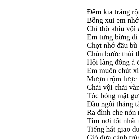
Đêm kia trăng rộ
Bỗng xui em nhớ 
Chỉ thô khíu vội
Em tưng bừng đi
Chợt nhớ đầu bù 
Chùn bước thủi t
Hội làng đông ả 
Em muốn chút xin
Mượn trộm lược 
Chải vội chải và
Tóc bóng mặt g
Đầu ngôi thẳng t
Ra đình che nón 
Tìm nơi tốt nhất
Tiếng hát giao d
Gió đưa cành trúc