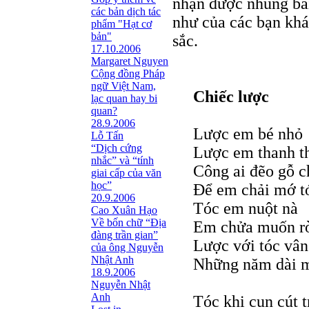
nhận được nhũng bài
các bản dịch tác
như của các bạn kh
phẩm "Hạt cơ
bản"
sắc.
17.10.2006
Margaret Nguyen
Cộng đồng Pháp
ngữ Việt Nam,
Chiếc lược
lạc quan hay bi
quan?
28.9.2006
Lược em bé nhỏ
Lỗ Tấn
“Dịch cứng
Lược em thanh t
nhắc” và “tính
Công ai đẽo gỗ c
giai cấp của văn
học”
Để em chải mớ tó
20.9.2006
Tóc em nuột nà
Cao Xuân Hạo
Về bốn chữ “Địa
Em chửa muốn rờ
đàng trần gian”
Lược với tóc vân 
của ông Nguyễn
Nhật Anh
Những năm dài m
18.9.2006
Nguyễn Nhật
Anh
Tóc khi cun cút t