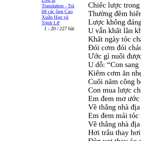
Lost in
Chiếc lược trong
Translation - Trả
lời các ông Cao
Thường đêm hiển
Xuân Hạo và
Lược không đáng 
Trịnh Lữ
1 - 20 / 227 bài
U vẫn khất lần kh
Khất ngày tóc ch
Đói cơm đói cháo
Ước gì nuôi được
U dỗ: “Con sang
Kiếm cơm ăn nhẹ
Cuối năm công bớ
Con mua lược chả
Em đem mơ ước 
Về thẳng nhà địa
Em đem mái tóc
Về thẳng nhà địa
Hơi trâu thay hơ