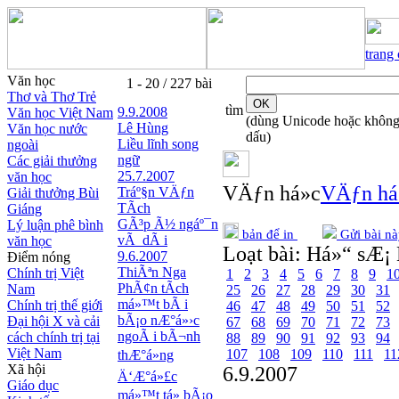
trang
Văn học
1 - 20 / 227 bài
Thơ và Thơ Trẻ
tìm
9.9.2008
Văn học Việt Nam
(dùng Unicode hoặc khôn
Lê Hùng
Văn học nước
dấu)
Liều lĩnh song
ngoài
ngữ
Các giải thưởng
25.7.2007
văn học
VÄƒn há»c
VÄƒn há
Tráº§n VÄƒn
Giải thưởng Bùi
TÃ­ch
Giáng
GÃ³p Ã½ ngáº¯n
Lý luận phê bình
bản để in
Gửi bài nà
vÃ dÃ i
văn học
Loạt bài:
Há»“ sÆ¡ 
9.6.2007
Điểm nóng
ThiÃªn Nga
Chính trị Việt
1
2
3
4
5
6
7
8
9
1
PhÃ¢n tÃ­ch
Nam
25
26
27
28
29
30
31
má»™t bÃ i
Chính trị thế giới
46
47
48
49
50
51
52
bÃ¡o nÆ°á»›c
Đại hội X và cải
67
68
69
70
71
72
73
ngoÃ i bÃ¬nh
cách chính trị tại
88
89
90
91
92
93
94
Việt Nam
107
108
109
110
111
11
thÆ°á»ng
Xã hội
6.9.2007
Ä‘Æ°á»£c
Giáo dục
má»™t tá» bÃ¡o