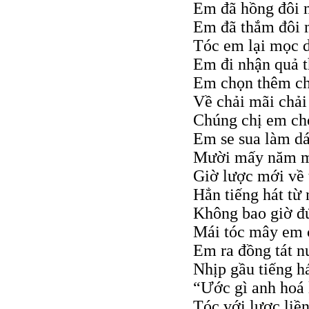
Em đã hồng đôi 
Em đã thắm đôi 
Tóc em lại mọc d
Em đi nhận quả 
Em chọn thêm ch
Về chải mãi chải
Chúng chị em ch
Em se sua làm d
Mười mấy năm m
Giờ lược mới về 
Hẳn tiếng hát từ
Không bao giờ đ
Mái tóc mây em 
Em ra đồng tát n
Nhịp gầu tiếng h
“Ước gì anh hoá 
Tóc với lược liền