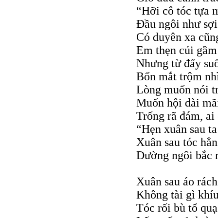
“Hỡi cô tóc tựa 
Đầu ngôi như sợ
Có duyên xa cũng
Em thẹn cúi gầm
Nhưng từ đấy suố
Bốn mắt trộm nh
Lòng muốn nói t
Muốn hội dài mã
Trống rã đám, ai 
“Hẹn xuân sau ta
Xuân sau tóc hẳ
Đường ngôi bắc n
Xuân sau áo rách
Không tài gì khí
Tóc rối bù tổ quạ