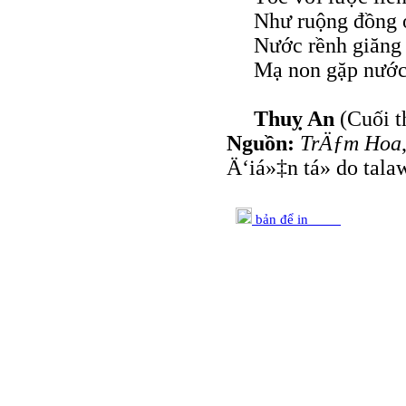
Như ruộng đồng ở
Nước rềnh giăng
Mạ non gặp nước 
Thuỵ An
(Cuối 
Nguồn:
TrÄƒm Hoa
Ä‘iá»‡n tá»­ do tala
bản để in