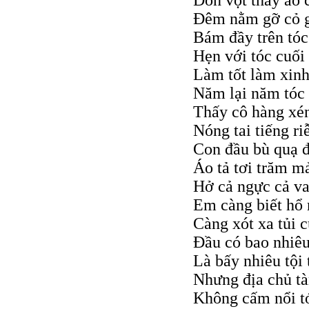
Đòn vọt thay áo
Đêm nằm gỡ cỏ 
Bám đầy trên tóc
Hẹn với tóc cuố
Làm tốt làm xin
Năm lại năm tóc
Thấy cô hàng xé
Nóng tai tiếng ri
Con đầu bù quạ 
Áo tả tơi trăm m
Hở cả ngực cả va
Em càng biết hổ
Càng xót xa tủi 
Đầu có bao nhiêu
Là bấy nhiêu tội 
Nhưng địa chủ tà
Không cấm nổi t