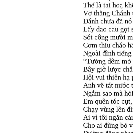
Thế là tai hoạ k
Vợ thằng Chánh 
Đánh chưa đã nó
Lấy dao cau gọt 
Sót công mười m
Cơm thiu cháo hẩ
Ngoài đình tiếng
“Tưởng dêm mở h
Bây giờ lược chẳ
Hội vui thiên hạ
Anh về tát nước 
Ngắm sao mà hỏi
Em quên tóc cụt,
Chạy vùng lên đ
Ai vì tôi ngăn cả
Cho ai đừng bỏ v