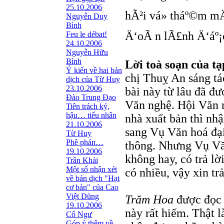
25.10.2006
hÃ²i vá» tháº©m m
Nguyễn Duy
Bình
Ä‘oÃ n lÃ£nh Ä‘áº¡
Feu le débat!
24.10.2006
Nguyễn Hữu
Bình
Lời toà soạn của t
Ý kiến về hai bản
chị Thuỵ An sáng tá
dịch của Từ Huy
23.10.2006
bài này từ lâu đã đ
Đào Trung Đạo
Văn nghệ. Hội Văn n
Tiên trách kỷ,
hậu… tiếu nhân
nhà xuất bản thì nh
21.10.2006
sang Vụ Văn hoá đại
Từ Huy
Phê phán…
thông. Nhưng Vụ Văn
19.10.2006
không hay, có trả lờ
Trần Khải
Một số nhận xét
có nhiều, vậy xin trả 
về bản dịch "Hạt
cơ bản" của Cao
Việt Dũng
Trăm Hoa
được đọc “
19.10.2006
này rất hiếm. Thật l
Cổ Ngư
Góp ý thêm về