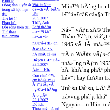
Kinh tế
Viá»‡t Nam
Đồng tính luyến ái
Má»™t bÃ´ng hoa bá
dá»‹ch vÃ biÃªn
trong xã hội hiện
lÆ°á»£câ€ cá»§a T
táº­p
đại
26.5.2007
Thế hệ @
Tháº¿ Anh
Pháp luật
Láº¡i thÃªm
Đời sống hiện đại
Ná»¯ vÄƒn sÄ© Thuá
má»™t tÆ°
Thể thao
Thá»‹ Yáº¿n, viáº¿
talaFemina
liá»‡u vá»
ngÆ°á»i dá»‹ch
1945 vÃ lÃ má»™t n
â€œTá»³ bÃ
trÃ o
NhÃ¢n vÄƒn-G
hÃ nhâ€ cá»§a
Báº¡ch CÆ° Dá»‹
nhá»¯ng nÄƒm 1955
22.5.2007
bÃ khÃ´ng phÃª ph
Äá»— Kh.
Con chuá»™t,
liá»‡t hay thÃ¢m 
em bÃ©, vá»‹
Ä‘áº¡i tÃ¡ vÃ
Tráº§n Dáº§n, LÃª Ä
ngÆ°á»i hÃ¹ng
Ã¡o giÃ³
trá»«ng pháº¡t kháº
22.1.2007
Nguyá»…n Há»¯u Ä
Đỗ Kh.
Thưa quý toà, nó