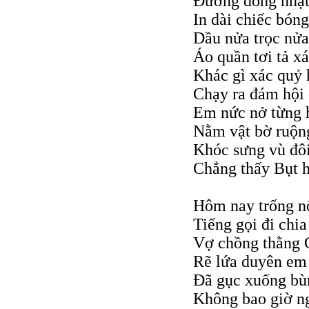
Đường đồng nhạt
In dài chiếc bóng
Dầu nửa trọc nửa
Áo quần tơi tả x
Khác gì xác quỷ
Chạy ra đám hội 
Em nức nở từng 
Nằm vật bờ ruộn
Khóc sưng vù đô
Chẳng thấy Bụt h
Hôm nay trống nổ
Tiếng gọi đi chia
Vợ chồng thằng 
Rẽ lứa duyên em
Đã gục xuống bù
Không bao giờ n