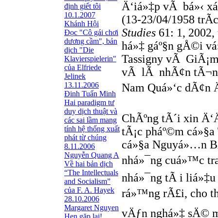
Ä‘iá»‡p vÃ bá»‹ xá
định giết tôi
10.1.2007
(13-23/04/1958 trÃ
Khánh Hội
Studies
61: 1, 2002,
Đọc "Cô gái chơi
dương cầm", bản
há»‡ gáº§n gÅ©i vá
dịch "Die
Tassigny vÃ GiÃ¡m 
Klavierspielerin"
của Elfriede
vÃ lÃ nhÃ¢n tÃ¬nh 
Jelinek
13.11.2006
Nam Quá»‘c dÃ¢n Ä
Đinh Tuấn Minh
Hai paradigm tư
duy dịch thuật và
ChÃºng tÃ´i xin Ä‘
các sai lầm mang
tính hệ thống xuất
tÃ¡c pháº©m cá»§a 
phát từ chúng
cá»§a Nguyá»…n BÃ
8.11.2006
Nguyễn Quang A
nhá»¯ng cuá»™c tran
Về hai bản dịch
“The Intellectuals
nhá»¯ng tÃ i liá»‡
and Socialism”
của F. A. Hayek
rá»™ng rÃ£i, cho th
28.10.2006
Margaret Nguyen
vÄƒn nghá»‡ sÄ© mi
Hẹn gặp lại!